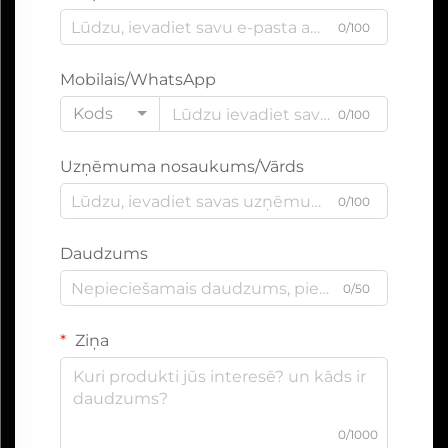
0/100
Mobilais/WhatsApp
Kods
0/100
Uzņēmuma nosaukums/Vārds
0/100
Daudzums
0/50
Ziņa
0/1000