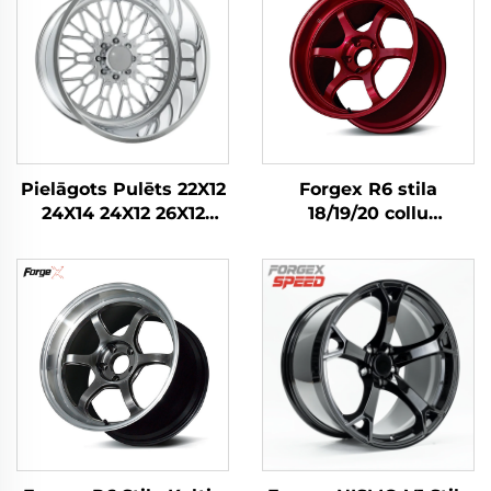
Pielāgots Pulēts 22X12
Forgex R6 stila
24X14 24X12 26X12
18/19/20 collu
28X16 Collu 8x170
veiktspējas forģēti
8x180 6x139.7
trases riteņi ar rievotu
Sakausējuma Kalta
montāžas sēdvietu
Kravas Automašīnas
modelim Civic Type R
Riteņi Ford F-350
WRX STI M3 GR Supra
RAM1500 2500 Ritenis
BRZ