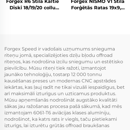
Forgex R6 Stila Kaltie
Forgex NISMO V1 Stila
Diski 18/19/20 collu
Forģētās Ratas 19x9,5
5x114.3 priekš GR
18x9 5x114,3 JDM Auto
Supra 350Z WRX STI
Vieglās Automobiļu
Evo X S2000 RX7 IS300
Diskes Nissan 370Z
Civic Type R BRZ
350Z Infiniti Q50 Q60
G35 G37
Forgex Speed ir vadošais uzņumums snieguma
riteņu jomā, specializējoties dziļu bļodu offroad
riteņos, kas nodrošina izcilu sniegumu un estētisko
pievilcību. Mūsu riteņi tiek ražoti, izmantojot
jaunāko tehnoloģiju, tostarp 12 000 tonnu
kausēšanas preses un modernas CNC apstrādes
iekārtas, kas ļauj radīt ne tikai vizuāli iespaidīgus, bet
arī maksimāli izturīgus un uzticamus produktus.
Mūsu apņemšanās nodrošināt augstāko kvalitāti
sākas jau ražošanas procesa pašā sākumā, kad mēs
izmantojam 6061-T6 aviācijas klases alumīniju,
nodrošinot, ka katrs rats ir viegls, taču pietiekami
izturīgs, lai izturētu grūtās offroad braukšanas