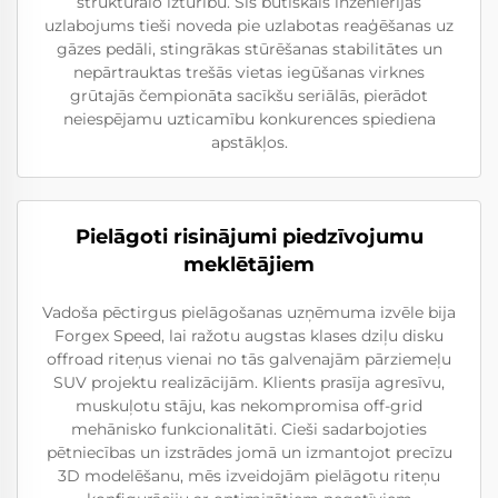
strukturālo izturību. Šis būtiskais inženierijas
uzlabojums tieši noveda pie uzlabotas reaģēšanas uz
gāzes pedāli, stingrākas stūrēšanas stabilitātes un
nepārtrauktas trešās vietas iegūšanas virknes
grūtajās čempionāta sacīkšu seriālās, pierādot
neiespējamu uzticamību konkurences spiediena
apstākļos.
Pielāgoti risinājumi piedzīvojumu
meklētājiem
Vadoša pēctirgus pielāgošanas uzņēmuma izvēle bija
Forgex Speed, lai ražotu augstas klases dziļu disku
offroad riteņus vienai no tās galvenajām pārziemeļu
SUV projektu realizācijām. Klients prasīja agresīvu,
muskuļotu stāju, kas nekompromisa off-grid
mehānisko funkcionalitāti. Cieši sadarbojoties
pētniecības un izstrādes jomā un izmantojot precīzu
3D modelēšanu, mēs izveidojām pielāgotu riteņu