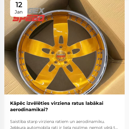
12
Jan
Kāpēc izvēlēties virziena ratus labākai
aerodinamikai?
Saistība starp virziena ratiem un aerodinamiku.
Jebkura automobiļa rati ir liela nozīme, ņemot vērā to