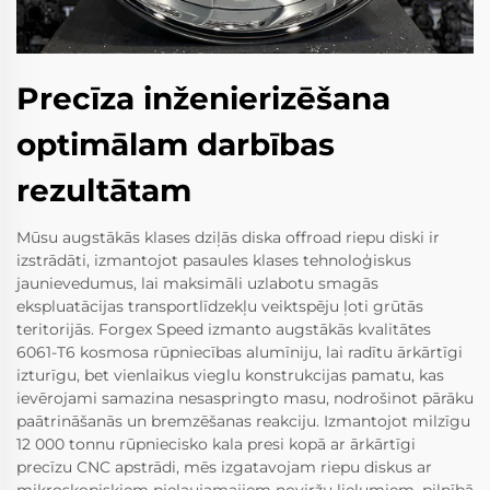
Precīza inženierizēšana
optimālam darbības
rezultātam
Mūsu augstākās klases dziļās diska offroad riepu diski ir
izstrādāti, izmantojot pasaules klases tehnoloģiskus
jaunievedumus, lai maksimāli uzlabotu smagās
ekspluatācijas transportlīdzekļu veiktspēju ļoti grūtās
teritorijās. Forgex Speed izmanto augstākās kvalitātes
6061-T6 kosmosa rūpniecības alumīniju, lai radītu ārkārtīgi
izturīgu, bet vienlaikus vieglu konstrukcijas pamatu, kas
ievērojami samazina nesaspringto masu, nodrošinot pārāku
paātrināšanās un bremzēšanas reakciju. Izmantojot milzīgu
12 000 tonnu rūpniecisko kala presi kopā ar ārkārtīgi
precīzu CNC apstrādi, mēs izgatavojam riepu diskus ar