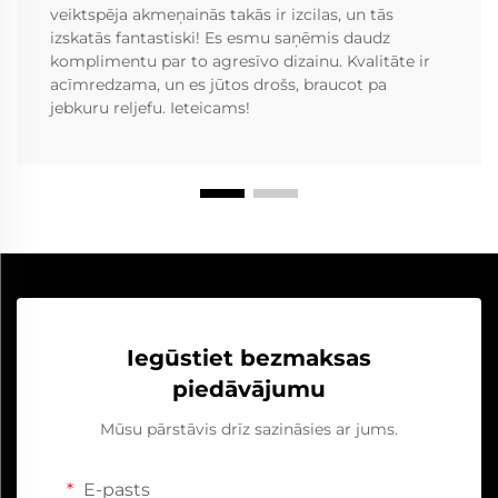
veiktspēja akmeņainās takās ir izcilas, un tās
izskatās fantastiski! Es esmu saņēmis daudz
komplimentu par to agresīvo dizainu. Kvalitāte ir
acīmredzama, un es jūtos drošs, braucot pa
jebkuru reljefu. Ieteicams!
Iegūstiet bezmaksas
piedāvājumu
Mūsu pārstāvis drīz sazināsies ar jums.
E-pasts