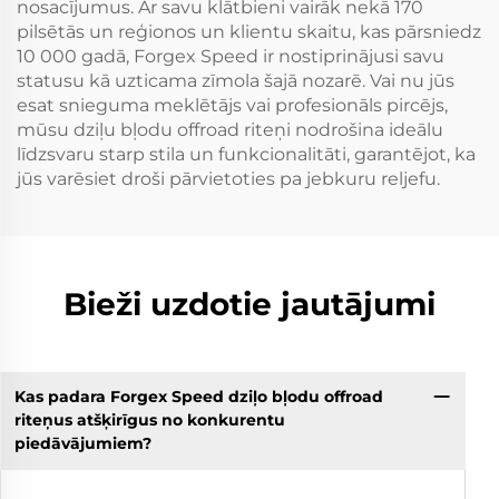
nosacījumus. Ar savu klātbieni vairāk nekā 170
pilsētās un reģionos un klientu skaitu, kas pārsniedz
10 000 gadā, Forgex Speed ir nostiprinājusi savu
statusu kā uzticama zīmola šajā nozarē. Vai nu jūs
esat snieguma meklētājs vai profesionāls pircējs,
mūsu dziļu bļodu offroad riteņi nodrošina ideālu
līdzsvaru starp stila un funkcionalitāti, garantējot, ka
jūs varēsiet droši pārvietoties pa jebkuru reljefu.
Bieži uzdotie jautājumi
Kas padara Forgex Speed dziļo bļodu offroad
riteņus atšķirīgus no konkurentu
piedāvājumiem?