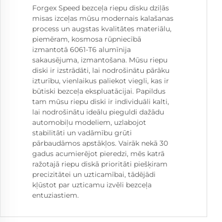
Forgex Speed bezceļa riepu disku dziļās
misas izceļas mūsu modernais kalašanas
process un augstas kvalitātes materiālu,
piemēram, kosmosa rūpniecībā
izmantotā 6061-T6 alumīnija
sakausējuma, izmantošana. Mūsu riepu
diski ir izstrādāti, lai nodrošinātu pārāku
izturību, vienlaikus paliekot viegli, kas ir
būtiski bezceļa ekspluatācijai. Papildus
tam mūsu riepu diski ir individuāli kalti,
lai nodrošinātu ideālu pieguldi dažādu
automobiļu modeliem, uzlabojot
stabilitāti un vadāmību grūti
pārbaudāmos apstākļos. Vairāk nekā 30
gadus acumierējot pieredzi, mēs katrā
ražotajā riepu diskā prioritāti piešķiram
precizitātei un uzticamībai, tādējādi
kļūstot par uzticamu izvēli bezceļa
entuziastiem.