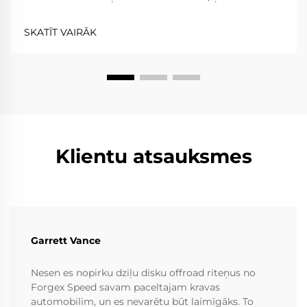
sniegumu un efektivitāti. Virziena rati šajā ziņā ir
izņēmums; tie parasti uzlabo veiktspēju gr...
SKATĪT VAIRĀK
Klientu atsauksmes
Garrett Vance
Nesen es nopirku dziļu disku offroad riteņus no
Forgex Speed savam paceltajam kravas
automobilim, un es nevarētu būt laimīgāks. To