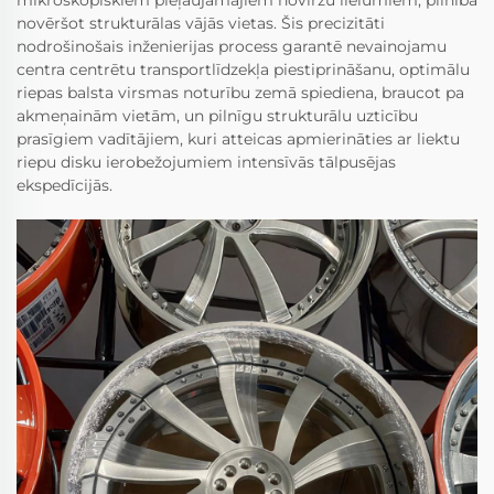
mikroskopiskiem pieļaujamajiem noviržu lielumiem, pilnībā
novēršot strukturālas vājās vietas. Šis precizitāti
nodrošinošais inženierijas process garantē nevainojamu
centra centrētu transportlīdzekļa piestiprināšanu, optimālu
riepas balsta virsmas noturību zemā spiediena, braucot pa
akmeņainām vietām, un pilnīgu strukturālu uzticību
prasīgiem vadītājiem, kuri atteicas apmierināties ar liektu
riepu disku ierobežojumiem intensīvās tālpusējas
ekspedīcijās.