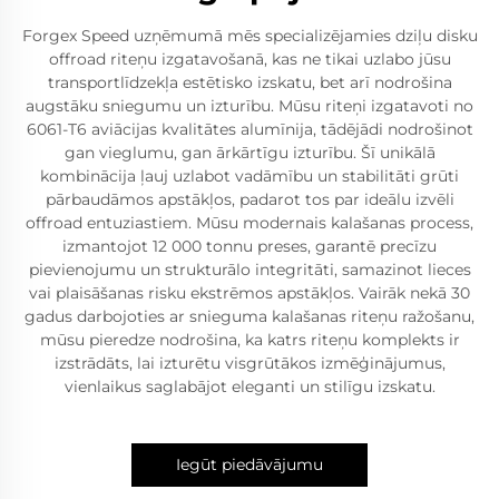
Forgex Speed uzņēmumā mēs specializējamies dziļu disku
offroad riteņu izgatavošanā, kas ne tikai uzlabo jūsu
transportlīdzekļa estētisko izskatu, bet arī nodrošina
augstāku sniegumu un izturību. Mūsu riteņi izgatavoti no
6061-T6 aviācijas kvalitātes alumīnija, tādējādi nodrošinot
gan vieglumu, gan ārkārtīgu izturību. Šī unikālā
kombinācija ļauj uzlabot vadāmību un stabilitāti grūti
pārbaudāmos apstākļos, padarot tos par ideālu izvēli
offroad entuziastiem. Mūsu modernais kalašanas process,
izmantojot 12 000 tonnu preses, garantē precīzu
pievienojumu un strukturālo integritāti, samazinot lieces
vai plaisāšanas risku ekstrēmos apstākļos. Vairāk nekā 30
gadus darbojoties ar snieguma kalašanas riteņu ražošanu,
mūsu pieredze nodrošina, ka katrs riteņu komplekts ir
izstrādāts, lai izturētu visgrūtākos izmēģinājumus,
vienlaikus saglabājot eleganti un stilīgu izskatu.
Iegūt piedāvājumu