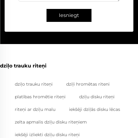
Iesniegt
dziļo trauku riteņi
dziļo trauku riteņi
dziļi hromētas riteni
platības hromētie riteņi
dziļu disku riteņi
riteņi ar dziļu malu
iekšēji dziļās disku lēcas
zelta apmalis dziļu disku riteņiem
iekšēji izliekti dziļu disku riteņi