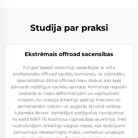
Studija par praksi
Ekstrēmais offroad sacensības
Forgex Speed veiksmīgi sadarbojās ar elite
profesionālu offroad sacīkšu komandu, lai izstrādātu
specializētus dziļus offroad riepu diskus, kas spēj
pārvarēt nežēlīgus sacīkšu apvidus. Komanda regulāri
saskārās ar riepu deformācijām un saplīsušiem
riņķiem, ko izraisīja ārkārtīgi spēcīgi triecieni no
akmeņainām vietām un augstās ātrumā veiktas
tuksneša lēcieni. Izstrādājot pielāgotus risinājumus
no kaltā 6061-T6 kosmosa rūpniecības alumīnija, mēs
nodrošinājām ārkārtīgi vieglas riepas, kas ievērojami
samazināja nesaspringto masu, vienlaikus uzlabojot