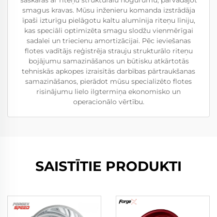
smagus kravas. Mūsu inženieru komanda izstrādāja
īpaši izturīgu pielāgotu kaltu alumīnija riteņu līniju,
kas speciāli optimizēta smagu slodžu vienmērīgai
sadalei un triecienu amortizācijai. Pēc ieviešanas
flotes vadītājs reģistrēja strauju strukturālo riteņu
bojājumu samazināšanos un būtisku atkārtotās
tehniskās apkopes izraisītās darbības pārtraukšanas
samazināšanos, pierādot mūsu specializēto flotes
risinājumu lielo ilgtermiņa ekonomisko un
operacionālo vērtību.
SAISTĪTIE PRODUKTI