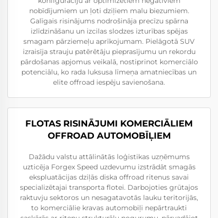
konfigurāciju ar optimizētiem negatīviem
nobīdījumiem un ļoti dziļiem malu biezumiem.
Galīgais risinājums nodrošināja precīzu spārna
izlīdzināšanu un izcilas slodzes izturības spējas
smagam pārziemeļu aprīkojumam. Pielāgotā SUV
izraisīja strauju patērētāju pieprasījumu un rekordu
pārdošanas apjomus veikalā, nostiprinot komerciālo
potenciālu, ko rada luksusa līmeņa amatniecības un
elite offroad iespēju savienošana.
FLOTAS RISINĀJUMI KOMERCIĀLIEM
OFFROAD AUTOMOBĪĻIEM
Dažādu valstu attālinātās loģistikas uzņēmums
uzticēja Forgex Speed uzdevumu izstrādāt smagās
ekspluatācijas dziļās diska offroad ritenus savai
specializētajai transporta flotei. Darbojoties grūtajos
raktuvju sektoros un nesagatavotās lauku teritorijās,
to komerciālie kravas automobiļi nepārtraukti
saskārās ar riteņu strukturālu nogurumu, pārvadājot