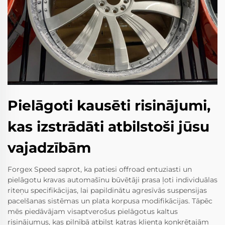
Pielāgoti kausēti risinājumi,
kas izstrādāti atbilstoši jūsu
vajadzībām
Forgex Speed saprot, ka patiesi offroad entuziasti un
pielāgotu kravas automašīnu būvētāji prasa ļoti individuālas
riteņu specifikācijas, lai papildinātu agresīvās suspensijas
pacelšanas sistēmas un plata korpusa modifikācijas. Tāpēc
mēs piedāvājam visaptverošus pielāgotus kaltus
risinājumus, kas pilnībā atbilst katras klienta konkrētajām