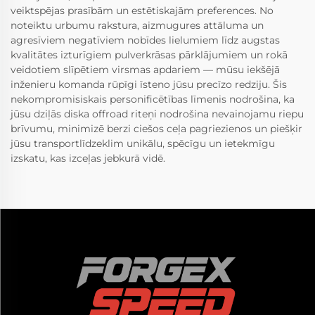
veiktspējas prasībām un estētiskajām preferences. No
noteiktu urbumu rakstura, aizmugures attāluma un
agresīviem negatīviem nobīdes lielumiem līdz augstas
kvalitātes izturīgiem pulverkrāsas pārklājumiem un rokā
veidotiem slīpētiem virsmas apdariem — mūsu iekšējā
inženieru komanda rūpīgi īsteno jūsu precīzo redziju. Šis
nekompromisiskais personificētības līmenis nodrošina, ka
jūsu dziļās diska offroad riteņi nodrošina nevainojamu riepu
brīvumu, minimizē berzi ciešos ceļa pagriezienos un piešķir
jūsu transportlīdzeklim unikālu, spēcīgu un ietekmīgu
izskatu, kas izceļas jebkurā vidē.