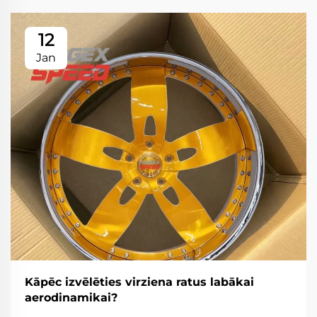
12
Jan
Kāpēc izvēlēties virziena ratus labākai
aerodinamikai?