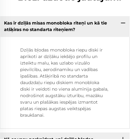
Kas ir dziļās misas monobloka riteņi un kā tie
atšķiras no standarta riteņiem?
Dziļās bļodas monobloka riepu diski ir
aprīkoti ar dziļāku iekšējo profilu un
izteiktu malu, kas uzlabo vizuālo
pievilcību, aerodinamiku un vadības
īpašības. Atšķirībā no standarta
daudzdaļu riepu diskiem monobloka
diski ir veidoti no viena alumīnija gabala,
nodrošinot augstāku izturību, mazāku
svaru un plašākas iespējas izmantot
platas riepas augstas veiktspējas
braukšanai.