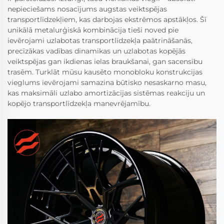
nepieciešams nosacījums augstas veiktspējas
transportlīdzekļiem, kas darbojas ekstrēmos apstākļos. Šī
unikālā metalurģiskā kombinācija tieši noved pie
ievērojami uzlabotas transportlīdzekļa paātrināšanās,
precīzākas vadības dinamikas un uzlabotas kopējās
veiktspējas gan ikdienas ielas braukšanai, gan sacensību
trasēm. Turklāt mūsu kausēto monobloku konstrukcijas
vieglums ievērojami samazina būtisko nesaskarno masu,
kas maksimāli uzlabo amortizācijas sistēmas reakciju un
kopējo transportlīdzekļa manevrējamību.