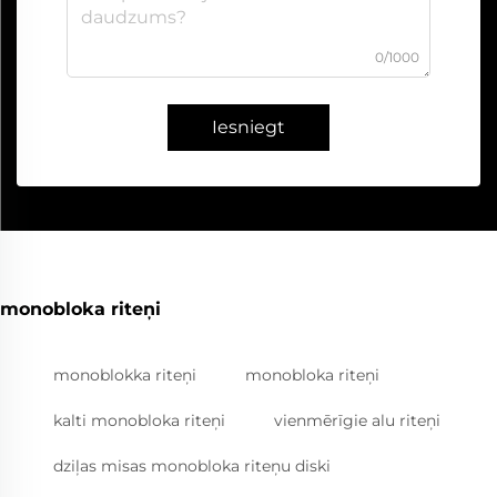
0/1000
Iesniegt
monobloka riteņi
monoblokka riteņi
monobloka riteņi
kalti monobloka riteņi
vienmērīgie alu riteņi
dziļas misas monobloka riteņu diski