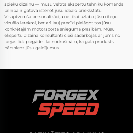
spieķu dizainu — mūsu veltītā ekspertu tehniķu komanda
pilnībā ir gatava īstenot jūsu ideālo priekšstatu.
Visaptveroša personalizācija ne tikai uzlabo jūsu riteņu
vizuālo ietekmi, bet arī ļauj precīzi pielāgot tos jūsu
konkrētajām motorsporta snieguma prasībām. Mūsu
ekspertu dizaina konsultanti cieši sadarbojas ar jums no
idejas līdz piegādei, lai nodrošinātu, ka gala produkts
pārsniedz jūsu gaidījumus.