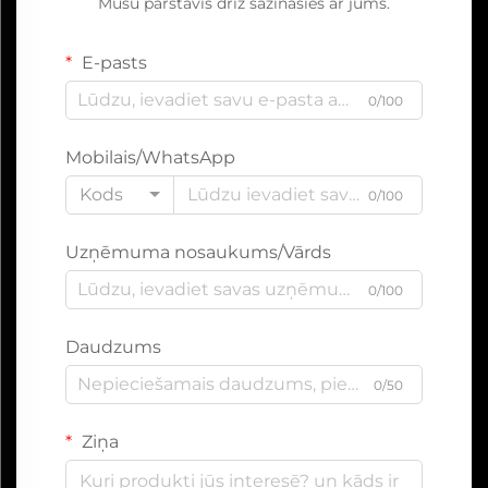
Mūsu pārstāvis drīz sazināsies ar jums.
E-pasts
0/100
Mobilais/WhatsApp
Kods
0/100
Uzņēmuma nosaukums/Vārds
0/100
Daudzums
0/50
Ziņa