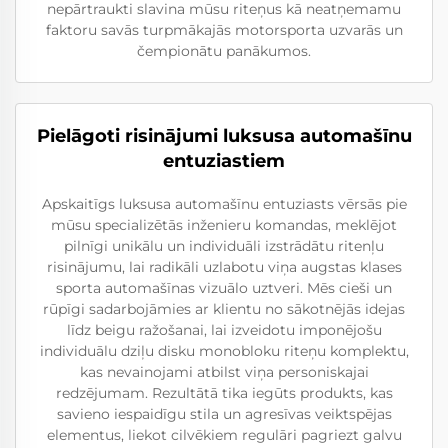
nepārtraukti slavina mūsu riteņus kā neatņemamu
faktoru savās turpmākajās motorsporta uzvarās un
čempionātu panākumos.
Pielāgoti risinājumi luksusa automašīnu
entuziastiem
Apskaitīgs luksusa automašīnu entuziasts vērsās pie
mūsu specializētās inženieru komandas, meklējot
pilnīgi unikālu un individuāli izstrādātu ritenļu
risinājumu, lai radikāli uzlabotu viņa augstas klases
sporta automašīnas vizuālo uztveri. Mēs cieši un
rūpīgi sadarbojāmies ar klientu no sākotnējās idejas
līdz beigu ražošanai, lai izveidotu imponējošu
individuālu dziļu disku monobloku riteņu komplektu,
kas nevainojami atbilst viņa personiskajai
redzējumam. Rezultātā tika iegūts produkts, kas
savieno iespaidīgu stila un agresīvas veiktspējas
elementus, liekot cilvēkiem regulāri pagriezt galvu