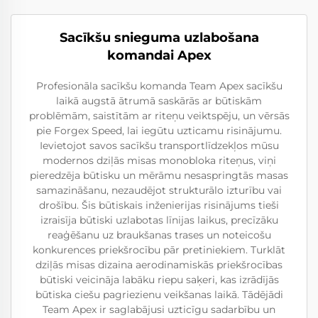
Sacīkšu snieguma uzlabošana
komandai Apex
Profesionāla sacīkšu komanda Team Apex sacīkšu
laikā augstā ātrumā saskārās ar būtiskām
problēmām, saistītām ar riteņu veiktspēju, un vērsās
pie Forgex Speed, lai iegūtu uzticamu risinājumu.
Ievietojot savos sacīkšu transportlīdzekļos mūsu
modernos dziļās misas monobloka riteņus, viņi
pieredzēja būtisku un mērāmu nesaspringtās masas
samazināšanu, nezaudējot strukturālo izturību vai
drošību. Šis būtiskais inženierijas risinājums tieši
izraisīja būtiski uzlabotas līnijas laikus, precīzāku
reaģēšanu uz braukšanas trases un noteicošu
konkurences priekšrocību pār pretiniekiem. Turklāt
dziļās misas dizaina aerodinamiskās priekšrocības
būtiski veicināja labāku riepu saķeri, kas izrādījās
būtiska ciešu pagriezienu veikšanas laikā. Tādējādi
Team Apex ir saglabājusi uzticīgu sadarbību un