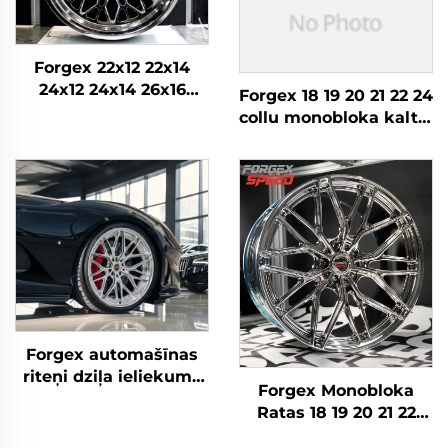
Forgex 22x12 22x14
24x12 24x14 26x16
Forgex 18 19 20 21 22 24
Monobloka kausētie
collu monobloka kaltie
4x4 Offroad 8x170
riteņi 5x112 5x120 5x130
8x180 8x6.5 6x5.5 5x5
auto diski vītņriteņi
Kravas auto riteņi
Porsche Rolls-Royce
AMG BMW X7
Forgex automašīnas
riteņi dziļa ieliekuma
Forgex Monobloka
5x120 5x112 5x114.3
Ratas 18 19 20 21 22
monobloka alumīnija
collu 5x114.3 5x120
sakausējuma vieglās