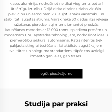
klases alumīnija, nodrošinot ne tikai vieglumu, bet arī
ārkārtīgu izturību. Dziļā diska dizains uzlabo vizuālo
pievilcību un aerodinamiku, ļaujot labāku vadāmību un
stabilitāti augstās ātrumā. Vairāk nekā 30 gadus ilgā iekšējā
ražošanas pieredze ļauj mums izmantot precīzās
kausēšanas metodes ar 12 000 tonnu spiediena presēm un
modernām CNC apstrādes tehnoloģijām, nodrošinot ideālu
piemērotību jebkurai automašīnai. Katrs ritenītis tiek
pakļauts stingrai testēšanai, lai atbilstu augstākajiem
kvalitātes un snieguma standartiem, tāpēc tos uzticīgi
izmanto gan ielās, gan trasēs.
Iegūt piedāvājumu
Studija par praksi