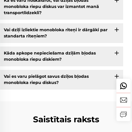
Kā es varu noskaidrot, vai dziļās bļodas
monobloka riepu diskus var izmantot manā
transportlīdzeklī?
Vai dziļi izliektie monobloka riteņi ir dārgāki par
standarta riteņiem?
Kāda apkope nepieciešama dziļām bļodas
monobloka riepu diskiem?
Vai es varu pielāgot savus dziļos bļodas
monobloka riepu diskus?
Saistītais raksts