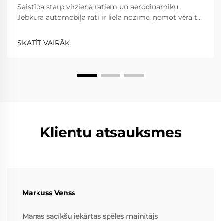
Saistība starp virziena ratiem un aerodinamiku.
Jebkura automobiļa rati ir liela nozīme, ņemot vērā to
sniegumu un efektivitāti. Virziena rati šajā ziņā ir
izņēmums; tie parasti uzlabo veiktspēju gr...
SKATĪT VAIRĀK
Klientu atsauksmes
Markuss Venss
Manas sacīkšu iekārtas spēles mainītājs