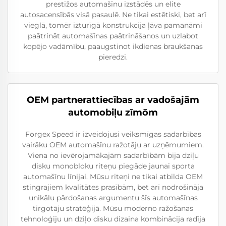
prestižos automašīnu izstādēs un elite
autosacensībās visā pasaulē. Ne tikai estētiski, bet arī
vieglā, tomēr izturīgā konstrukcija ļāva pamanāmi
paātrināt automašīnas paātrināšanos un uzlabot
kopējo vadāmību, paaugstinot ikdienas braukšanas
pieredzi.
OEM partnerattiecības ar vadošajām
automobiļu zīmōm
Forgex Speed ir izveidojusi veiksmīgas sadarbības
vairāku OEM automašīnu ražotāju ar uzņēmumiem.
Viena no ievērojamākajām sadarbībām bija dziļu
disku monobloku riteņu piegāde jaunai sporta
automašīnu līnijai. Mūsu riteņi ne tikai atbilda OEM
stingrajiem kvalitātes prasībām, bet arī nodrošināja
unikālu pārdošanas argumentu šīs automašīnas
tirgotāju stratēģijā. Mūsu moderno ražošanas
tehnoloģiju un dziļo disku dizaina kombinācija radīja