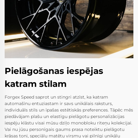
Pielāgošanas iespējas
katram stilam
Forgex Speed saprot un stingri atzīst, ka katram
automašīnu entuziastam ir savs unikālais raksturs,
individuāls stils un īpašas estētiskās preferences. Tāpēc mēs
piedāvājam plašu un elastīgu pielāgotu personalizācijas
iespēju klāstu visai mūsu dziļo monobloku riteņu kolekcijai.
Vai nu jūsu personīgais gaums prasa noteiktu pielāgotu
krāsas toni, speciālu matētu virsmu vai pilnīgi unikālu