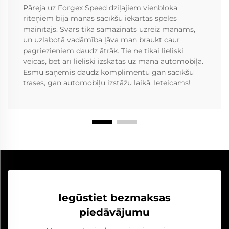
Pāreja uz Forgex Speed dziļajiem vienbloka
riteņiem bija manas sacīkšu iekārtas spēles
mainītājs. Svars tika samazināts uzreiz manāms,
un uzlabotā vadāmība ļāva man braukt caur
pagriezieniem daudz ātrāk. Tie ne tikai lieliski
veicas, bet arī lieliski izskatās uz mana automobiļa.
Esmu saņēmis daudz komplimentu gan sacīkšu
trases, gan automobiļu izstāžu laikā. Ieteicams!
Iegūstiet bezmaksas
piedāvājumu