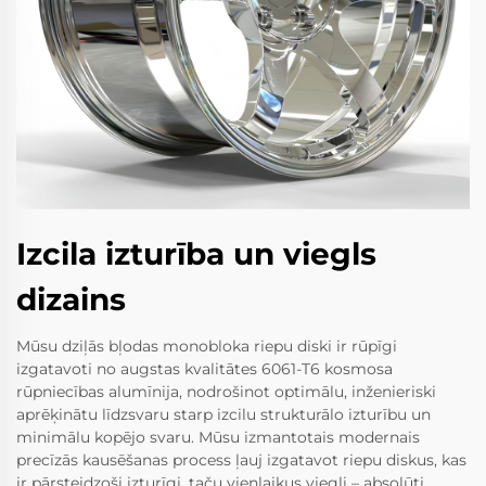
Izcila izturība un viegls
dizains
Mūsu dziļās bļodas monobloka riepu diski ir rūpīgi
izgatavoti no augstas kvalitātes 6061-T6 kosmosa
rūpniecības alumīnija, nodrošinot optimālu, inženieriski
aprēķinātu līdzsvaru starp izcilu strukturālo izturību un
minimālu kopējo svaru. Mūsu izmantotais modernais
precīzās kausēšanas process ļauj izgatavot riepu diskus, kas
ir pārsteidzoši izturīgi, taču vienlaikus viegli – absolūti