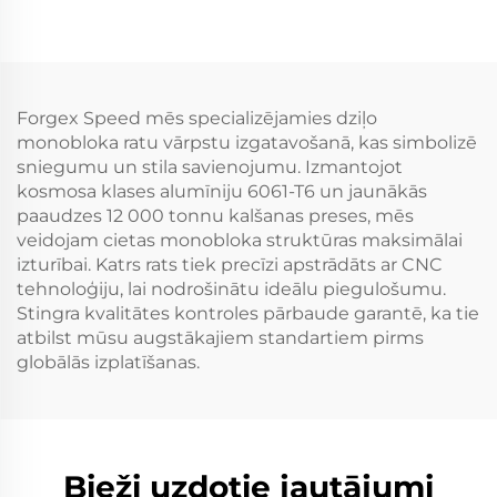
Hromētas Pielāgotas
automašīnas ritenis,
Vieglās Automobiļu
kaltie riteņi luksus
Diskes Ieliektas
automašīnām
Alumīnija Saliekamas
Ratas
Forgex Speed mēs specializējamies dziļo
monobloka ratu vārpstu izgatavošanā, kas simbolizē
sniegumu un stila savienojumu. Izmantojot
kosmosa klases alumīniju 6061-T6 un jaunākās
paaudzes 12 000 tonnu kalšanas preses, mēs
veidojam cietas monobloka struktūras maksimālai
izturībai. Katrs rats tiek precīzi apstrādāts ar CNC
tehnoloģiju, lai nodrošinātu ideālu piegulošumu.
Stingra kvalitātes kontroles pārbaude garantē, ka tie
atbilst mūsu augstākajiem standartiem pirms
globālās izplatīšanas.
Bieži uzdotie jautājumi