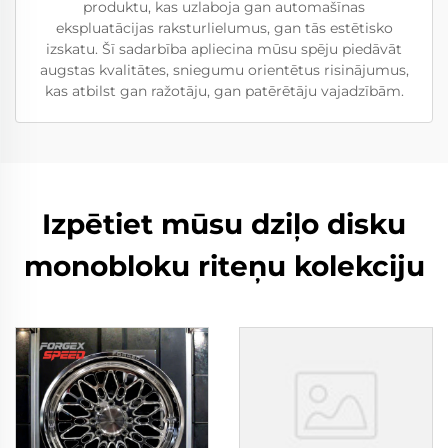
produktu, kas uzlaboja gan automašīnas
ekspluatācijas raksturlielumus, gan tās estētisko
izskatu. Šī sadarbība apliecina mūsu spēju piedāvāt
augstas kvalitātes, sniegumu orientētus risinājumus,
kas atbilst gan ražotāju, gan patērētāju vajadzībām.
Izpētiet mūsu dziļo disku
monobloku riteņu kolekciju