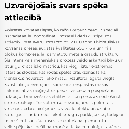
Uzvarējošais svars spēka
attiecībā
Polīrētās kovātās riepas, ko ražo Forgex Speed, ir speciāli
izstrādātas, lai nodrošinātu nozarei līderisku stipruma
attiecību pret svaru. Izmantojot 12 000 tonnu hidrauliskās
kovšanas preses, augstas kvalitātes 6061-T6 alumīnija
blokus kompresē, lai pārvietotu metāla graudu struktūru.
Šis intensīvais mehāniskais process veido ārkārtīgi blīvu un
izturīgu kristālisko matricu, kas viegli iztur ekstrēmās
laterālās slodzes, kas rodas spēles braukšanas laikā,
vienlaikus novēršot lieko masu. Rezultātā iegūtā vieglā
konstrukcija ievērojami samazina nespiestās masas
lielumu, ātrāk reaģējot uz piedziņas pedāļa piespiešanu,
uzlabojot bremzēšanas efektivitāti un precīzāk nodrošinot
stūres reakciju. Turklāt mūsu nevainojamais polīrētais
virsmas apdare piešķir dziļu vizuālu efektu un uzlabo
korozijas izturību, neuzliekot smagus pārklājumus, tādējādi
nodrošinot sacīkšu trases izmantošanai piemērotu
veiktspēju, kas ideāli harmonē ar laika nemainīgu izstādes