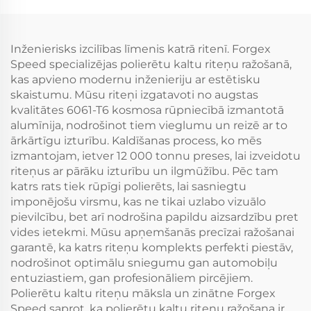
350Z Infiniti Q50 Q60
Audi RS3 S4 A7 BMW
G35 G37
M3 M4 M5 M8
Inženierisks izcilības līmenis katrā ritenī. Forgex
Speed specializējas polierētu kaltu riteņu ražošanā,
kas apvieno modernu inženieriju ar estētisku
skaistumu. Mūsu riteņi izgatavoti no augstas
kvalitātes 6061-T6 kosmosa rūpniecībā izmantotā
alumīnija, nodrošinot tiem vieglumu un reizē ar to
ārkārtīgu izturību. Kaldīšanas process, ko mēs
izmantojam, ietver 12 000 tonnu preses, lai izveidotu
riteņus ar pārāku izturību un ilgmūžību. Pēc tam
katrs rats tiek rūpīgi polierēts, lai sasniegtu
imponējošu virsmu, kas ne tikai uzlabo vizuālo
pievilcību, bet arī nodrošina papildu aizsardzību pret
vides ietekmi. Mūsu apņemšanās precīzai ražošanai
garantē, ka katrs riteņu komplekts perfekti piestāv,
nodrošinot optimālu sniegumu gan automobiļu
entuziastiem, gan profesionāliem pircējiem.
Polierētu kaltu riteņu māksla un zinātne Forgex
Speed saprot, ka polierētu kaltu riteņu ražošana ir