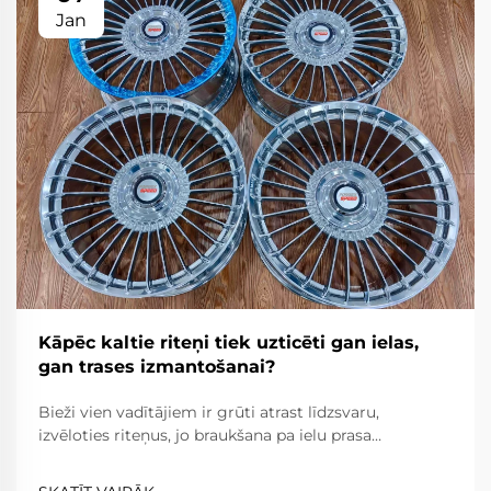
Jan
Kāpēc kaltie riteņi tiek uzticēti gan ielas,
gan trases izmantošanai?
Bieži vien vadītājiem ir grūti atrast līdzsvaru,
izvēloties riteņus, jo braukšana pa ielu prasa
uzticamību, komfortu un ceļa likumu ievērošanu,
savukārt braukšana pa trasi prasa ārkārtēju vieglumu,