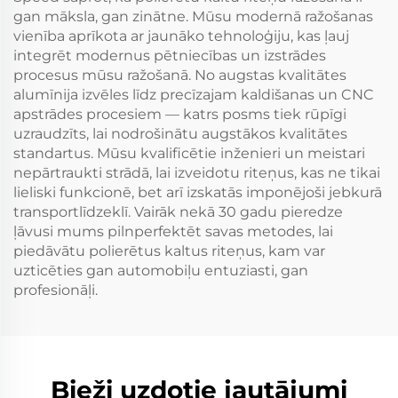
gan māksla, gan zinātne. Mūsu modernā ražošanas
vienība aprīkota ar jaunāko tehnoloģiju, kas ļauj
integrēt modernus pētniecības un izstrādes
procesus mūsu ražošanā. No augstas kvalitātes
alumīnija izvēles līdz precīzajam kaldišanas un CNC
apstrādes procesiem — katrs posms tiek rūpīgi
uzraudzīts, lai nodrošinātu augstākos kvalitātes
standartus. Mūsu kvalificētie inženieri un meistari
nepārtraukti strādā, lai izveidotu riteņus, kas ne tikai
lieliski funkcionē, bet arī izskatās imponējoši jebkurā
transportlīdzeklī. Vairāk nekā 30 gadu pieredze
ļāvusi mums pilnperfektēt savas metodes, lai
piedāvātu polierētus kaltus riteņus, kam var
uzticēties gan automobiļu entuziasti, gan
profesionāļi.
Bieži uzdotie jautājumi