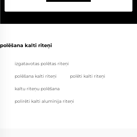
polēšana kalti riteņi
izgatavotas polētas riteņi
polēšana kalti riteņi
polēti kalti riteņi
kaltu riteņu polēšana
polirēti kalti alumīnija riteņi