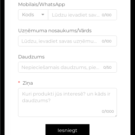
Mobilais/WhatsApp
Kods
0/100
Uzņēmuma nosaukums/Vārds
0/100
Daudzums
0/50
Ziņa
0/1000
Iesniegt