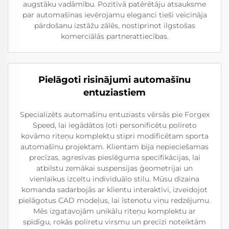
augstāku vadāmību. Pozitīvā patērētāju atsauksme
par automašīnas ievērojamu eleganci tieši veicināja
pārdošanu izstāžu zālēs, nostiprinot ilgstošas
komerciālās partnerattiecības.
Pielāgoti risinājumi automašīnu
entuziastiem
Specializēts automašīnu entuziasts vērsās pie Forgex
Speed, lai iegādātos ļoti personificētu polireto
kovāmo riteņu komplektu stipri modificētam sporta
automašīnu projektam. Klientam bija nepieciešamas
precīzas, agresīvas pieslēguma specifikācijas, lai
atbilstu zemākai suspensijas ģeometrijai un
vienlaikus izceltu individuālo stilu. Mūsu dizaina
komanda sadarbojās ar klientu interaktīvi, izveidojot
pielāgotus CAD modeļus, lai īstenotu viņu redzējumu.
Mēs izgatavojām unikālu riteņu komplektu ar
spīdīgu, rokās poliretu virsmu un precīzi noteiktām