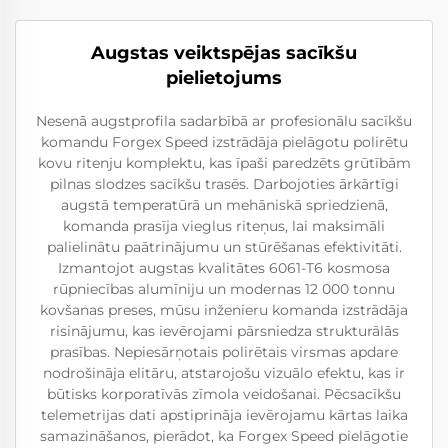
Augstas veiktspējas sacīkšu
pielietojums
Nesenā augstprofila sadarbībā ar profesionālu sacīkšu
komandu Forgex Speed izstrādāja pielāgotu polirētu
kovu ritenju komplektu, kas īpaši paredzēts grūtībām
pilnas slodzes sacīkšu trasēs. Darbojoties ārkārtīgi
augstā temperatūrā un mehāniskā spriedzienā,
komanda prasīja vieglus riteņus, lai maksimāli
palielinātu paātrinājumu un stūrēšanas efektivitāti.
Izmantojot augstas kvalitātes 6061-T6 kosmosa
rūpniecības alumīniju un modernas 12 000 tonnu
kovšanas preses, mūsu inženieru komanda izstrādāja
risinājumu, kas ievērojami pārsniedza strukturālās
prasības. Nepiesārņotais polirētais virsmas apdare
nodrošināja elitāru, atstarojošu vizuālo efektu, kas ir
būtisks korporatīvās zīmola veidošanai. Pēcsacīkšu
telemetrijas dati apstiprināja ievērojamu kārtas laika
samazināšanos, pierādot, ka Forgex Speed pielāgotie