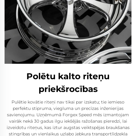
Polētu kalto riteņu
priekšrocības
Pulētie kovātie riteņi nav tikai par izskatu; tie iemieso
perfektu stipruma, viegluma un precīzas inženierijas
savienojumu. Uzņēmumā Forgex Speed mēs izmantojam
vairāk nekā 30 gadus ilgu iekšējās ražošanas pieredzi, lai
izveidotu riteņus, kas iztur augstas veiktspējas braukšanas
stingrības un vienlaikus uzlabo jebkura transportlīdzekļa