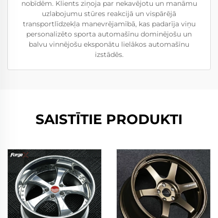
nobīdēm. Klients ziņoja par nekavējotu un manāmu
uzlabojumu stūres reakcijā un vispārējā
transportlīdzekļa manevrējamībā, kas padarīja viņu
personalizēto sporta automašīnu dominējošu un
balvu vinnējošu eksponātu lielākos automašīnu
izstādēs.
SAISTĪTIE PRODUKTI