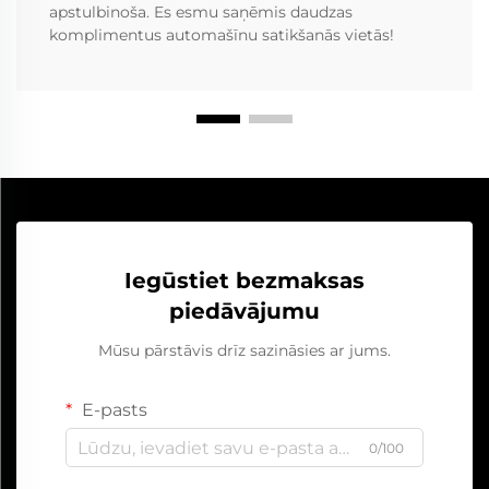
apstulbinoša. Es esmu saņēmis daudzas
komplimentus automašīnu satikšanās vietās!
Iegūstiet bezmaksas
piedāvājumu
Mūsu pārstāvis drīz sazināsies ar jums.
E-pasts
0/100