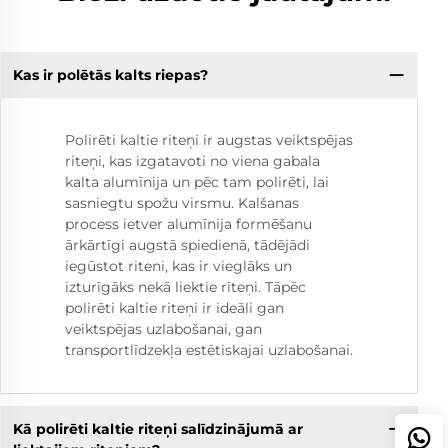
Kas ir polētās kalts riepas?
Polirēti kaltie riteņi ir augstas veiktspējas
riteņi, kas izgatavoti no viena gabala
kalta alumīnija un pēc tam polirēti, lai
sasniegtu spožu virsmu. Kalšanas
process ietver alumīnija formēšanu
ārkārtīgi augstā spiedienā, tādējādi
iegūstot riteni, kas ir vieglāks un
izturīgāks nekā liektie riteņi. Tāpēc
polirēti kaltie riteņi ir ideāli gan
veiktspējas uzlabošanai, gan
transportlīdzekļa estētiskajai uzlabošanai.
Kā polirēti kaltie riteņi salīdzinājumā ar