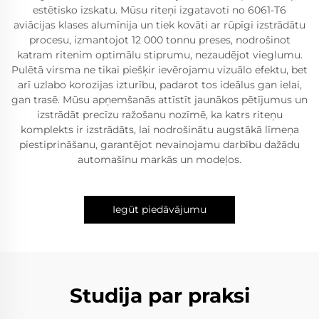
estētisko izskatu. Mūsu riteņi izgatavoti no 6061-T6
aviācijas klases alumīnija un tiek kovāti ar rūpīgi izstrādātu
procesu, izmantojot 12 000 tonnu preses, nodrošinot
katram ritenim optimālu stiprumu, nezaudējot vieglumu.
Pulētā virsma ne tikai piešķir ievērojamu vizuālo efektu, bet
arī uzlabo korozijas izturību, padarot tos ideālus gan ielai,
gan trasē. Mūsu apņemšanās attīstīt jaunākos pētījumus un
izstrādāt precīzu ražošanu nozīmē, ka katrs riteņu
komplekts ir izstrādāts, lai nodrošinātu augstākā līmeņa
piestiprināšanu, garantējot nevainojamu darbību dažādu
automašīnu markās un modeļos.
Iegūt piedāvājumu
Studija par praksi