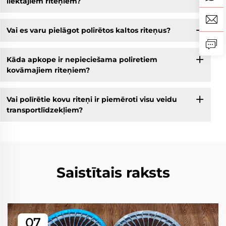
liektajiem riteņiem?
Vai es varu pielāgot polirētos kaltos riteņus?
Kāda apkope ir nepieciešama poliretiem
kovāmajiem riteņiem?
Vai polīrētie kovu riteņi ir piemēroti visu veidu
transportlīdzekļiem?
Saistītais raksts
07