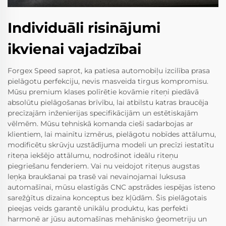
Individuāli risinājumi
ikvienai vajadzībai
Forgex Speed saprot, ka patiesa automobiļu izcilība prasa
pielāgotu perfekciju, nevis masveida tirgus kompromisu.
Mūsu premium klases polīrētie kovāmie riteņi piedāvā
absolūtu pielāgošanas brīvību, lai atbilstu katras braucēja
precīzajām inženierijas specifikācijām un estētiskajām
vēlmēm. Mūsu tehniskā komanda cieši sadarbojas ar
klientiem, lai mainītu izmērus, pielāgotu nobīdes attālumu,
modificētu skrūvju uzstādījuma modeli un precīzi iestatītu
riteņa iekšējo attālumu, nodrošinot ideālu riteņu
piegriešanu fenderiem. Vai nu veidojot riteņus augstas
leņķa braukšanai pa trasē vai nevainojamai luksusa
automašīnai, mūsu elastīgās CNC apstrādes iespējas īsteno
sarežģītus dizaina konceptus bez kļūdām. Šis pielāgotais
pieejas veids garantē unikālu produktu, kas perfekti
harmonē ar jūsu automašīnas mehānisko ģeometriju un