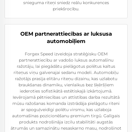
snieguma riteņi sniedz reālu konkurences
priekšrocību.
OEM partnerattiecības ar luksusa
automobiļiem
Forgex Speed izveidoja stratēģisku OEM
partnerattiecību ar vadošo luksus automašīnu
ražotāju, lai piegādātu pielāgotus polētus kaltus
riteņus viņu galvenajai sedanu modeli. Automobiļu
ražotājs prasīja elitāru riteņu dizainu, kas uzlabotu
braukšanas dinamiku, vienlaikus bez šķēršļiem
iederoties sofistikātā estētiskajā izkārtojumā.
Ievērojamā pētniecības un attīstības darba rezultātā
mūsu ražošanas komanda izstrādāja pielāgotu riteni
ar spoguļveidīgi polētu virsmu, kas uzlaboja
automašīnas pozicionēšanu premium tirgū. Galīgais
produkts nodrošināja izcilu stabilitāti augstās
ātrumās un samazinātu nesaskarno masu, nodrošinot