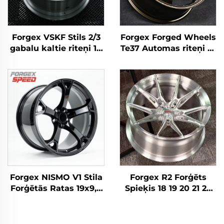
Forgex VSKF Stils 2/3
Forgex Forged Wheels
gabalu kaltie riteņi 18
Te37 Automas riteņi 17
19 20 collu dziļā
18 19 20 collu 5x114.3
maliņa, pulēti 5x114,3
Alumīnija kaltais
Lexus IS300 Nissan
metāls pielāgoti riteņi
350Z 370Z GS300 S13
Nissan 370Z 350Z
R32
Toyota Honda
Forgex NISMO V1 Stila
Forgex R2 Forģēts
Forģētās Ratas 19x9,5
Spieķis 18 19 20 21 22
18x9 5x114,3 JDM Auto
23 collu 5X112 5X120
Vieglās Automobiļu
Forģēti Spieķi
Diskes Nissan 370Z
Sacensību Auto Spieķi