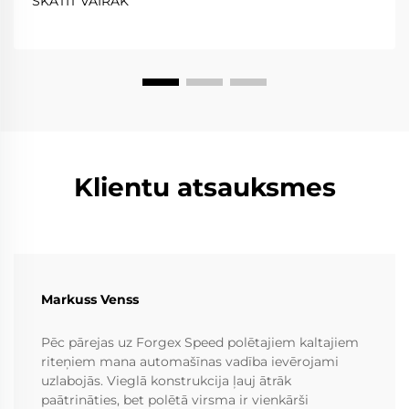
SKATĪT VAIRĀK
izturību un precizitāti. Kaltie riteņi...
Klientu atsauksmes
Markuss Venss
Pēc pārejas uz Forgex Speed polētajiem kaltajiem
riteņiem mana automašīnas vadība ievērojami
uzlabojās. Vieglā konstrukcija ļauj ātrāk
paātrināties, bet polētā virsma ir vienkārši