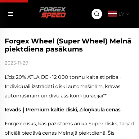
LV
Forgex Wheel (Super Wheel) Melnā
piektdiena pasākums
2025-11-29
Līdz 20% ATLAIDE · 12 000 tonnu kalta stiprība ·
Individuāli izstrādāti diski automašīnām, kravas
automašīnām un divu ass konfigurācijai**
Ievads｜Premium kaltie diski, Ziloņkaula cenas
Forgex disks, kas pazīstams arī kā Super disks, tagad
oficiāli piedāvā cenas Melnajā piektdienā. Šis