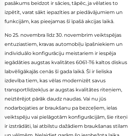
pasākums beidzot ir sācies, tāpēc, ja vēlaties to
izpētīt, varat sākt iepazīties ar piedāvājumiem un
funkcijām, kas pieejamas šī īpašā akcijas laikā.
No 25. novembra līdz 30. novembrim veiktspējas
entuziastiem, kravas automobiļu īpašniekiem un
individuālo konfigurāciju meistariem ir iespēja
iegādāties augstas kvalitātes 6061-T6 kaltos diskus
labvēlīgākajās cenās šī gada laikā. Šī ir lieliska
izdevība tiem, kas vēlas modernizēt savus
transportlīdzekļus ar augstas kvalitātes riteņiem,
neiztērējot pārāk daudz naudas. Vai nu jūs
nodarbojaties ar braukšanu pa bezceļiem, ielas
veiktspēju vai pielāgotām konfigurācijām, šie riteņi
ir izstrādāti, lai atbilstu dažādiem braukšanas stilam
un vēlmēm. Nelaidiet garām šo ierobežota laika