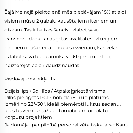
Šajā Melnajā piektdienā mēs piedāvājam 15% atlaidi
visiem mūsu 2 gabalu kausētajiem riteņiem un
diskam. Tas ir lielisks šancis uzlabot savu
transportlīdzekli ar augstas kvalitātes, izturīgiem
riteņiem īpašā cenā — ideāls ikvienam, kas vēlas
uzlabot sava braucamrīka veiktspēju un stilu,
neiztērējot pārāk daudz naudas.
Piedāvājumā iekļauts:
Dziļais līps / Soli līps / Atpakaļgrieztā virsma
Pilns pielāgots PCD, nobīde (ET) un platums
Izmēri no 22"–30", ideāli piemēroti luksus sedanu,
ielas būvēm, izstāžu automobiļiem un platu
korpusu projektiem
Ja domājat par pilnībā personalizēta izskata radīšanu