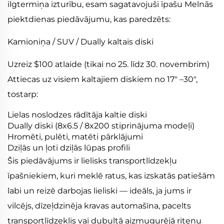
ilgtermiņa izturību, esam sagatavojuši īpašu Melnās
piektdienas piedāvājumu, kas paredzēts:
Kamioniņa / SUV / Dually kaltais diski
Uzreiz $100 atlaide (tikai no 25. līdz 30. novembrim)
Attiecas uz visiem kaltajiem diskiem no 17" –30",
tostarp:
Lielas noslodzes rādītāja kaltie diski
Dually diski (8x6.5 / 8x200 stiprinājuma modeļi)
Hromēti, pulēti, matēti pārklājumi
Dziļās un ļoti dziļās lūpas profili
Šis piedāvājums ir lielisks transportlīdzekļu
īpašniekiem, kuri meklē ratus, kas izskatās patiešām
labi un reizē darbojas lieliski — ideāls, ja jums ir
vilcējs, dīzeļdzinēja kravas automašīna, pacelts
transportlīdzeklis vai dubultā aizmugurējā riteņu