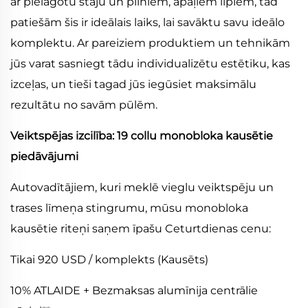
ar pielāgotu stāju un pilniem, apaļiem līpiem, tad
patiešām šis ir ideālais laiks, lai savāktu savu ideālo
komplektu. Ar pareiziem produktiem un tehnikām
jūs varat sasniegt tādu individualizētu estētiku, kas
izceļas, un tieši tagad jūs iegūsiet maksimālu
rezultātu no savām pūlēm.
Veiktspējas izcilība: 19 collu monobloka kausētie
piedāvājumi
Autovadītājiem, kuri meklē vieglu veiktspēju un
trases līmeņa stingrumu, mūsu monobloka
kausētie riteņi saņem īpašu Ceturtdienas cenu:
Tikai 920 USD / komplekts (Kausēts)
10% ATLAIDE + Bezmaksas alumīnija centrālie