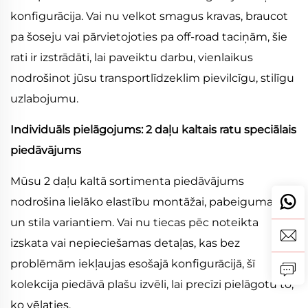
konfigurācija. Vai nu velkot smagus kravas, braucot
pa šoseju vai pārvietojoties pa off-road taciņām, šie
rati ir izstrādāti, lai paveiktu darbu, vienlaikus
nodrošinot jūsu transportlīdzeklim pievilcīgu, stilīgu
uzlabojumu.
Individuāls pielāgojums: 2 daļu kaltais ratu speciālais
piedāvājums
Mūsu 2 daļu kaltā sortimenta piedāvājums
nodrošina lielāko elastību montāžai, pabeigumam
un stila variantiem. Vai nu tiecas pēc noteikta
izskata vai nepieciešamas detaļas, kas bez
problēmām iekļaujas esošajā konfigurācijā, šī
kolekcija piedāvā plašu izvēli, lai precīzi pielāgotu to,
ko vēlaties.