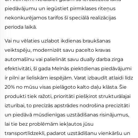
piedāvājumu un iegūstiet pirmklases riteņus
nekonkurējamos tarifos šī speciālā realizācijas
perioda laikā.
Vai nu vēlaties uzlabot ikdienas braukšanas
veiktspēju, modernizēt savu pacelto kravas
automašīnu vai palielināt savu dually darba zirga
efektivitāti, šī gada Melnās piektdienas piedāvājumi
ir pilni ar lieliskām iespējām. Varat izbaudīt atlaidi līdz
20% no mūsu visas pielāgoto kalto daļu klāsta. Šie
produkti tiek ražoti, prioritāti piešķirot strukturālajai
izturībai, to precīzās apstrādes nodrošina precizitāti
un piedāvā mūsdienīgas uzstādīšanas risinājumus,
lai tie bez problēmām iekļautos jūsu
transportlīdzeklī, padarot uzstādīšanu vienkāršu un