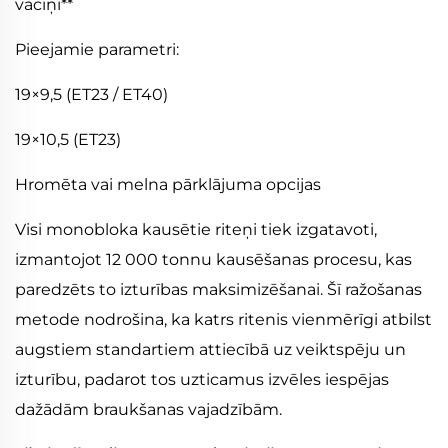
vāciņi**
Pieejamie parametri:
19×9,5 (ET23 / ET40)
19×10,5 (ET23)
Hromēta vai melna pārklājuma opcijas
Visi monobloka kausētie riteņi tiek izgatavoti,
izmantojot 12 000 tonnu kausēšanas procesu, kas
paredzēts to izturības maksimizēšanai. Šī ražošanas
metode nodrošina, ka katrs ritenis vienmērīgi atbilst
augstiem standartiem attiecībā uz veiktspēju un
izturību, padarot tos uzticamus izvēles iespējas
dažādām braukšanas vajadzībām.