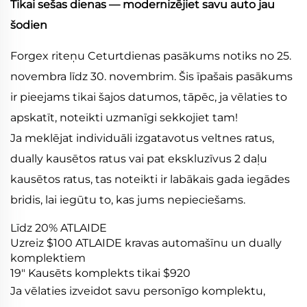
Tikai sešas dienas — modernizējiet savu auto jau
šodien
Forgex riteņu Ceturtdienas pasākums notiks no 25.
novembra līdz 30. novembrim. Šis īpašais pasākums
ir pieejams tikai šajos datumos, tāpēc, ja vēlaties to
apskatīt, noteikti uzmanīgi sekkojiet tam!
Ja meklējat individuāli izgatavotus veltnes ratus,
dually kausētos ratus vai pat ekskluzīvus 2 daļu
kausētos ratus, tas noteikti ir labākais gada iegādes
bridis, lai iegūtu to, kas jums nepieciešams.
Līdz 20% ATLAIDE
Uzreiz $100 ATLAIDE kravas automašīnu un dually
komplektiem
19" Kausēts komplekts tikai $920
Ja vēlaties izveidot savu personīgo komplektu,