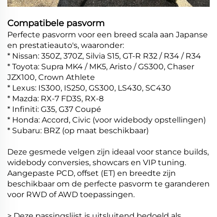
Compatibele pasvorm
Perfecte pasvorm voor een breed scala aan Japanse
en prestatieauto's, waaronder:
* Nissan: 350Z, 370Z, Silvia S15, GT-R R32 / R34 / R34
* Toyota: Supra MK4 / MK5, Aristo / GS300, Chaser
JZX100, Crown Athlete
* Lexus: IS300, IS250, GS300, LS430, SC430
* Mazda: RX-7 FD3S, RX-8
* Infiniti: G35, G37 Coupé
* Honda: Accord, Civic (voor widebody opstellingen)
* Subaru: BRZ (op maat beschikbaar)
Deze gesmede velgen zijn ideaal voor stance builds,
widebody conversies, showcars en VIP tuning.
Aangepaste PCD, offset (ET) en breedte zijn
beschikbaar om de perfecte pasvorm te garanderen
voor RWD of AWD toepassingen.
> Deze passingslijst is uitsluitend bedoeld als