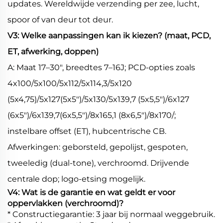
updates. Wereldwijde verzending per zee, lucht,
spoor of van deur tot deur.
V3: Welke aanpassingen kan ik kiezen? (maat, PCD,
ET, afwerking, doppen)
A: Maat 17–30", breedtes 7–16J; PCD-opties zoals
4x100/5x100/5x112/5x114,3/5x120
(5x4,75)/5x127(5x5")/5x130/5x139,7 (5x5,5")/6x127
(6x5")/6x139,7(6x5,5")/8x165,1 (8x6,5")/8x170/;
instelbare offset (ET), hubcentrische CB.
Afwerkingen: geborsteld, gepolijst, gespoten,
tweeledig (dual-tone), verchroomd. Drijvende
centrale dop; logo-etsing mogelijk.
V4: Wat is de garantie en wat geldt er voor
oppervlakken (verchroomd)?
* Constructiegarantie: 3 jaar bij normaal weggebruik.