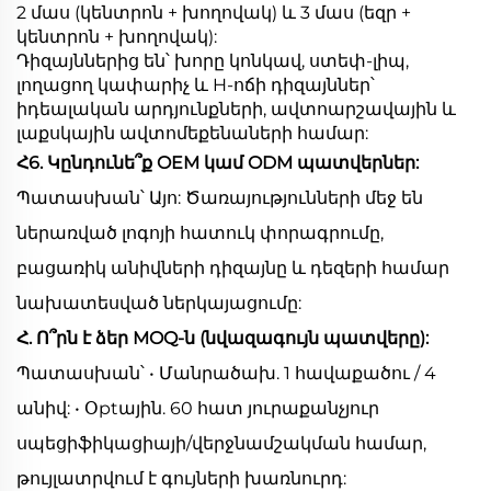
2 մաս (կենտրոն + խողովակ) և 3 մաս (եզր +
կենտրոն + խողովակ):
Դիզայններից են՝ խորը կոնկավ, ստեփ-լիպ,
լողացող կափարիչ և H-ոճի դիզայններ՝
իդեալական արդյունքների, ավտոարշավային և
լաքսկային ավտոմեքենաների համար:
Հ6. Կընդունե՞ք OEM կամ ODM պատվերներ:
Պատասխան՝ Այո: Ծառայությունների մեջ են
ներառված լոգոյի հատուկ փորագրումը,
բացառիկ անիվների դիզայնը և դեզերի համար
նախատեսված ներկայացումը:
Հ. Ո՞րն է ձեր MOQ-ն (նվազագույն պատվերը):
Պատասխան՝ • Մանրածախ. 1 հավաքածու / 4
անիվ: • Օptային. 60 հատ յուրաքանչյուր
սպեցիֆիկացիայի/վերջնամշակման համար,
թույլատրվում է գույների խառնուրդ: