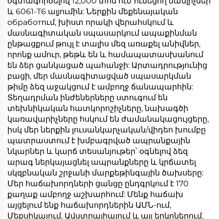
օգտագործելով 12,000 տոն ուժ ունեցող մամլիչներ
և 6061-T6 ալյումին: Ներքին մեքենայական
обработում, խիստ որակի վերահսկում և
մասնագիտական սպասարկում ապաքինման
ընթացքում թույլ է տալիս մեզ առաքել անիվներ,
որոնք ամուր, թեթև են և համապատասխանում
են ձեր ցանկացած պահանջի: Արտադրությունից
բացի, մեր մասնագիտացված սպասարկման
թիմը ձեզ աջակցում է ամբողջ ճանապարհին:
Տեղադրման ինժեներները ստուգում են
տեխնիկական հատկորոշիչները, նախագծի
կառավարիչները հսկում են ժամանակացույցերը,
իսկ մեր ներքին լուսանկարչական/վիդեո խումբը
պատրաստում է խմբագրված ապրանքային
նկարներ և կարճ տեսանյութեր՝ օգնելով ձեզ
արագ ներկայացնել ապրանքները և կրճատել
սկզբնական շրջանի մարքեթինգային ծախսերը:
Մեր հաճախորդների ցանցը ընդգրկում է 170
քաղաք ամբողջ աշխարհում: Մենք հաճախ
այցելում ենք հաճախորդներին ԱՄՆ-ում,
Մեքսիկայում, Ավստրալիայում և այլ երկրներում,