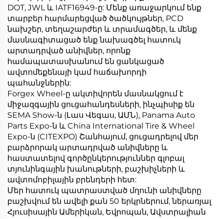
DOT, JWL և IATF16949-ը: Մենք առաջարկում ենք
տարբեր հարմարեցված ծածկույթներ, PCD
նախշեր, տեղաշարժեր և տրամագծեր, և մենք
մասնագիտացած ենք նախագծել հատուկ
արտադրված անիվներ, որոնք
համապատասխանում են ցանկացած
ավտոմեքենայի կամ հաճախորդի
պահանջներին:
Forgex Wheel-ը ակտիվորեն մասնակցում է
միջազգային ցուցահանդեսների, ինչպիսիք են
SEMA Show-ն (Լաս Վեգաս, ԱՄՆ), Panama Auto
Parts Expo-ն և China International Tire & Wheel
Expo-ն (CITEXPO) Շանհայում, ցուցադրելով մեր
բարձրորակ արտադրված անիվները և
հաստատելով գործընկերություններ գլոբալ
տյունինգային խանութների, բաշխիչների և
ավտոմոբիլային բրենդերի հետ:
Մեր հատուկ պատրաստված մղունի անիվները
բաշխվում են ավելի քան 50 երկրներում, ներառյալ
Հյուսիսային Ամերիկան, Եվրոպան, Ավստրալիան