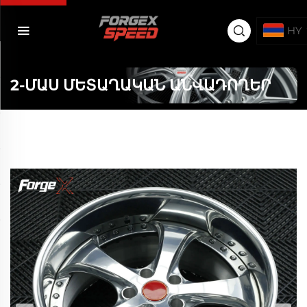
HY
2-ՄԱՍ ՄԵՏԱՂԱԿԱՆ ԱՆՎԱԴՈՂԵՐ