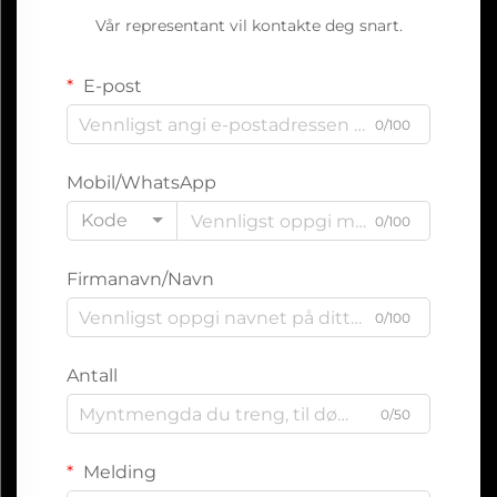
Vår representant vil kontakte deg snart.
E-post
0/100
Mobil/WhatsApp
Kode
0/100
Firmanavn/Navn
0/100
Antall
0/50
Melding