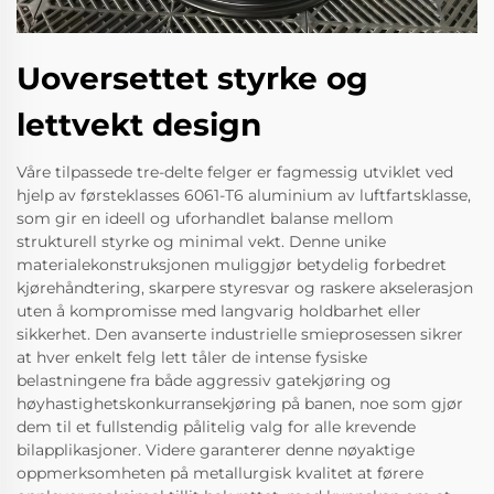
Uoversettet styrke og
lettvekt design
Våre tilpassede tre-delte felger er fagmessig utviklet ved
hjelp av førsteklasses 6061-T6 aluminium av luftfartsklasse,
som gir en ideell og uforhandlet balanse mellom
strukturell styrke og minimal vekt. Denne unike
materialekonstruksjonen muliggjør betydelig forbedret
kjørehåndtering, skarpere styresvar og raskere akselerasjon
uten å kompromisse med langvarig holdbarhet eller
sikkerhet. Den avanserte industrielle smieprosessen sikrer
at hver enkelt felg lett tåler de intense fysiske
belastningene fra både aggressiv gatekjøring og
høyhastighetskonkurransekjøring på banen, noe som gjør
dem til et fullstendig pålitelig valg for alle krevende
bilapplikasjoner. Videre garanterer denne nøyaktige
oppmerksomheten på metallurgisk kvalitet at førere