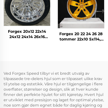
Forgex 20x12 22x14
Forgex 20 22 24 26 28
24x12 24x14 26x16
tommer 22x10 5x114,3
28x16 6061-T6
5x115 5x120,7 2-dels
Aluminium Off-road
gull bilfelg Smidd
Forged Felg for
egenshjul
Chevrolet GMC
2500HD Silverado Ram
SUV
Ved Forgex Speed tilbyr vi et bredt utvalg av
tilpassede tre-delers hjul som er tilpasset ulike krav
til ytelse og estetikk. Våre hjul er tilgjengelige i flere
overflater, størrelser og design, slik at hver kunde
finner det perfekte hjulet for sitt kjøretøy. Hvert hjul
er utviklet med presisjon og laget for optimal ytelse,
noe som gjør dem egnet både for daglig kjøring og