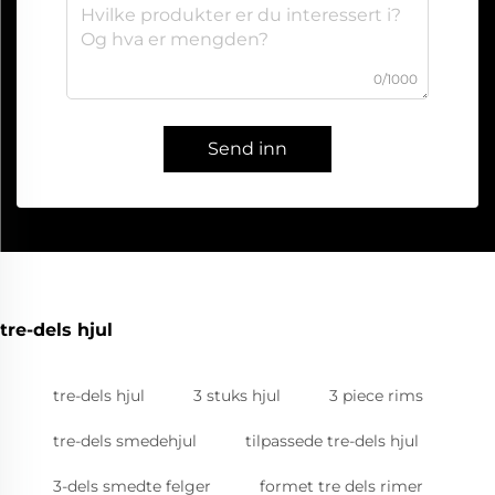
0/1000
Send inn
tre-dels hjul
tre-dels hjul
3 stuks hjul
3 piece rims
tre-dels smedehjul
tilpassede tre-dels hjul
3-dels smedte felger
formet tre dels rimer