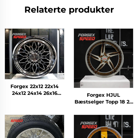
Relaterte produkter
Forgex 22x12 22x14
24x12 24x14 26x16
Forgex HJUL
Monoblokk smidd 4x4
Bæstselger Topp 18 20
terreng 8x170 8x180
22 24 26 28 30 tommer
8x6,5 6x5,5 5x5
5x114,3 5x120 6x139,7
Lastebilhjul
Egensmidede hjul
Personbilfelg