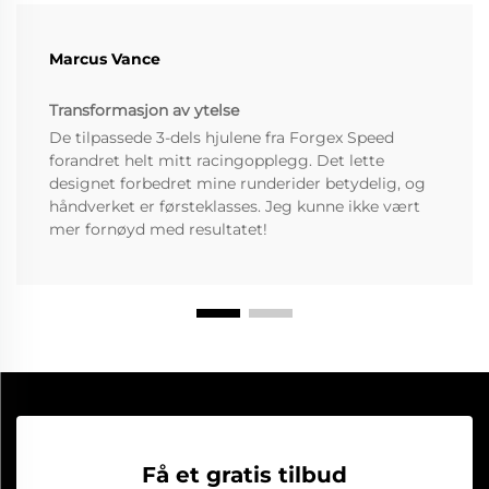
Marcus Vance
Transformasjon av ytelse
De tilpassede 3-dels hjulene fra Forgex Speed
forandret helt mitt racingopplegg. Det lette
designet forbedret mine runderider betydelig, og
håndverket er førsteklasses. Jeg kunne ikke vært
mer fornøyd med resultatet!
Få et gratis tilbud