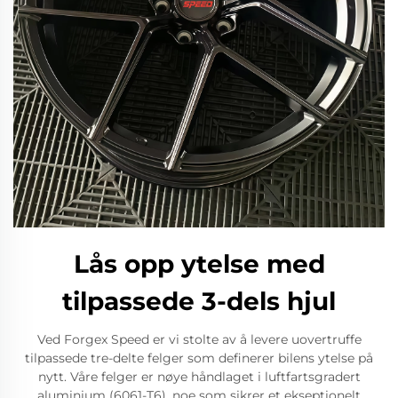
Lås opp ytelse med
tilpassede 3-dels hjul
Ved Forgex Speed er vi stolte av å levere uovertruffe
tilpassede tre-delte felger som definerer bilens ytelse på
nytt. Våre felger er nøye håndlaget i luftfartsgradert
aluminium (6061-T6), noe som sikrer et ekseptionelt