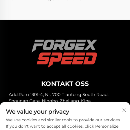
KONTAKT OSS
Add:Rom 1301-4, Nr. 700 Tiantong South Road,
Shounan Gate, Ningbo, Zhejiang, Kina
Tlf:
+86-13929561315
We value your privacy
E-post:
[email protected]
We use cookies and similar tools to provide our services.
If you don't want to accept all cookies, click Personalize