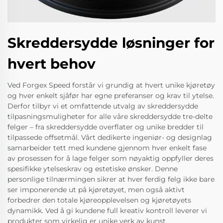
Skreddersydde løsninger for
hvert behov
Ved Forgex Speed forstår vi grundig at hvert unike kjøretøy
og hver enkelt sjåfør har egne preferanser og krav til ytelse.
Derfor tilbyr vi et omfattende utvalg av skreddersydde
tilpasningsmuligheter for alle våre skreddersydde tre-delte
felger – fra skreddersydde overflater og unike bredder til
tilpassede offsetmål. Vårt dedikerte ingeniør- og designlag
samarbeider tett med kundene gjennom hver enkelt fase
av prosessen for å lage felger som nøyaktig oppfyller deres
spesifikke ytelseskrav og estetiske ønsker. Denne
personlige tilnærmingen sikrer at hver ferdig felg ikke bare
ser imponerende ut på kjøretøyet, men også aktivt
forbedrer den totale kjøreopplevelsen og kjøretøyets
dynamikk. Ved å gi kundene full kreativ kontroll leverer vi
produkter som virkelig er unike verk av kunst.