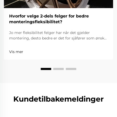
Hvorfor velge 2-dels felger for bedre
monteringsfleksibilitet?
Jo mer fleksibilitet felger har når det gjelder
montering, desto bedre er det for sjåfører som ønsker
å forbedre utseendet, ytelsen og den totale
kjørekomforten til kjøretøyet. 2-dels felger er mer
Vis mer
fleksible enn 1-dels felger fordi ekkene og felgen er
separate, hv...
Kundetilbakemeldinger