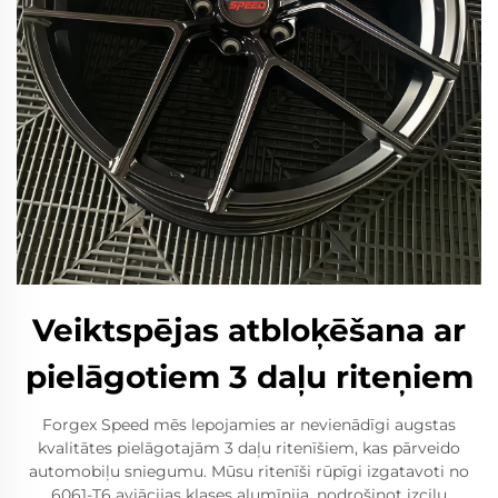
Veiktspējas atbloķēšana ar
pielāgotiem 3 daļu riteņiem
Forgex Speed mēs lepojamies ar nevienādīgi augstas
kvalitātes pielāgotajām 3 daļu ritenīšiem, kas pārveido
automobiļu sniegumu. Mūsu ritenīši rūpīgi izgatavoti no
6061-T6 aviācijas klases alumīnija, nodrošinot izcilu