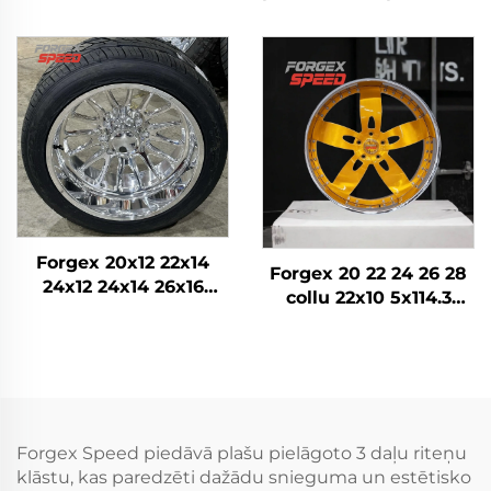
4x4 Offroad 8x170
24 26 28 30 collu
8x180 8x6.5 6x5.5 5x5
5x114.3 5x120 6x139.7
Kravas auto riteņi
Pielāgoti kausētie
riteņi Personīgā auto
diski
Forgex 20x12 22x14
Forgex 20 22 24 26 28
24x12 24x14 26x16
collu 22x10 5x114.3
28x16 6061-T6
5x115 5x120.7 2 daļu
Alumīnija bezceļa
Zelta auto riteņu diski
kaltās diskrades
Kausēti pielāgoti riteņi
Chevrolet GMC
2500HD Silverado Ram
SUV
Forgex Speed piedāvā plašu pielāgoto 3 daļu riteņu
klāstu, kas paredzēti dažādu snieguma un estētisko