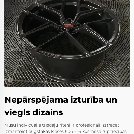
Nepārspējama izturība un
viegls dizains
Mūsu individuālie trīsdaļu riteņi ir profesionāli izstrādāti,
izmantojot augstākās klases 6061-T6 kosmosa rūpniecības