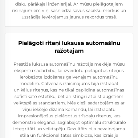
disku pārākajai inženierijai. Ar mūsu pielāgotajiem
risinājumiem viņi sasniedza savus sacīkšu mērķus un
uzstādīja ievērojamus jaunus rekordus trasē.
Pielāgoti riteņi luksusa automašīnu
ražotājam
Prestiža luksusa automašīnu ražotājs meklēja mūsu
ekspertu sadarbību, lai izveidotu pielāgotus riteņus
ierobežota izdošanas galvenajam automašīnu
modelim. Galvenais izaicinājums bija izstrādāt
unikālus riteņus, kas ne tikai papildina automašīnas
sofistikāto estētiku, bet arī stingri atbilst augstiem
veiktspējas standartiem. Mēs cieši sadarbojāmies ar
viņu iekšējo dizaina komandu, lai izstrādātu
impresionējošus pielāgotus trīsdaļu riteņus, kas
demonstrē eleganci, saglabājot optimālu strukturālo
integritāti un veiktspēju. Rezultāts bija nevainojama
stila un funkcionalitātes simbioze, kas izraisīja