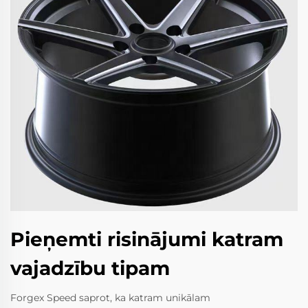
Pieņemti risinājumi katram
vajadzību tipam
Forgex Speed saprot, ka katram unikālam