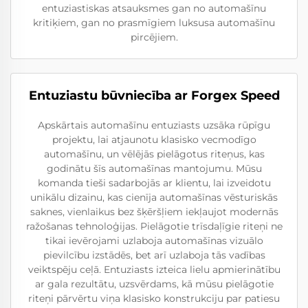
entuziastiskas atsauksmes gan no automašīnu
kritiķiem, gan no prasmīgiem luksusa automašīnu
pircējiem.
Entuziastu būvniecība ar Forgex Speed
Apskārtais automašīnu entuziasts uzsāka rūpīgu
projektu, lai atjaunotu klasisko vecmodīgo
automašīnu, un vēlējās pielāgotus riteņus, kas
godinātu šīs automašīnas mantojumu. Mūsu
komanda tieši sadarbojās ar klientu, lai izveidotu
unikālu dizainu, kas cienīja automašīnas vēsturiskās
saknes, vienlaikus bez šķēršļiem iekļaujot modernās
ražošanas tehnoloģijas. Pielāgotie trīsdaļīgie riteņi ne
tikai ievērojami uzlaboja automašīnas vizuālo
pievilcību izstādēs, bet arī uzlaboja tās vadības
veiktspēju ceļā. Entuziasts izteica lielu apmierinātību
ar gala rezultātu, uzsvērdams, kā mūsu pielāgotie
riteņi pārvērtu viņa klasisko konstrukciju par patiesu