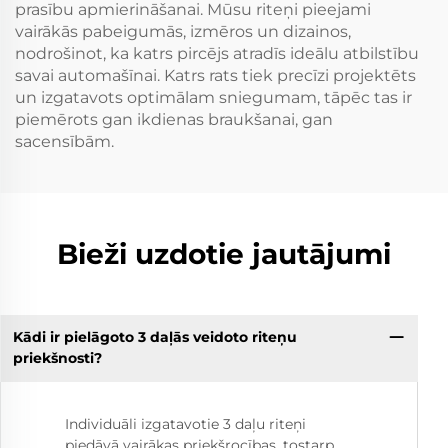
prasību apmierināšanai. Mūsu riteņi pieejami
vairākās pabeigumās, izmēros un dizainos,
nodrošinot, ka katrs pircējs atradīs ideālu atbilstību
savai automašīnai. Katrs rats tiek precīzi projektēts
un izgatavots optimālam sniegumam, tāpēc tas ir
piemērots gan ikdienas braukšanai, gan
sacensībām.
Bieži uzdotie jautājumi
Kādi ir pielāgoto 3 daļās veidoto riteņu
priekšnosti?
Individuāli izgatavotie 3 daļu riteņi
piedāvā vairākas priekšrocības, tostarp