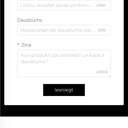
0/100
Daudzums
0/50
Ziņa
0/1000
Iesniegt