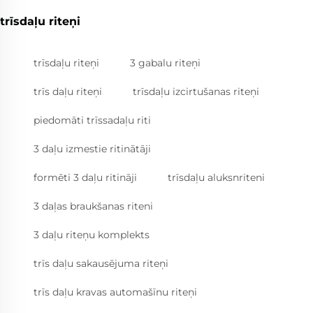
trīsdaļu riteņi
trīsdaļu riteņi
3 gabalu riteņi
trīs daļu riteņi
trīsdaļu izcirtušanas riteņi
piedomāti trīssadaļu riti
3 daļu izmestie ritinātāji
formēti 3 daļu ritināji
trīsdaļu aluksnriteni
3 daļas braukšanas riteni
3 daļu riteņu komplekts
trīs daļu sakausējuma riteņi
trīs daļu kravas automašīnu riteņi