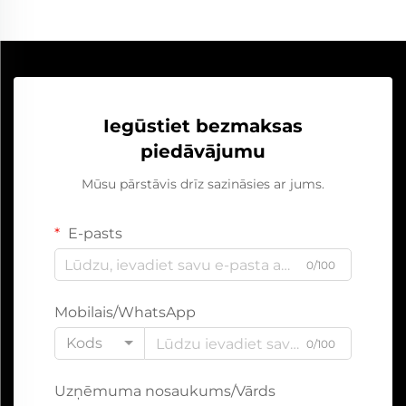
Iegūstiet bezmaksas
piedāvājumu
Mūsu pārstāvis drīz sazināsies ar jums.
E-pasts
0/100
Mobilais/WhatsApp
Kods
0/100
Uzņēmuma nosaukums/Vārds