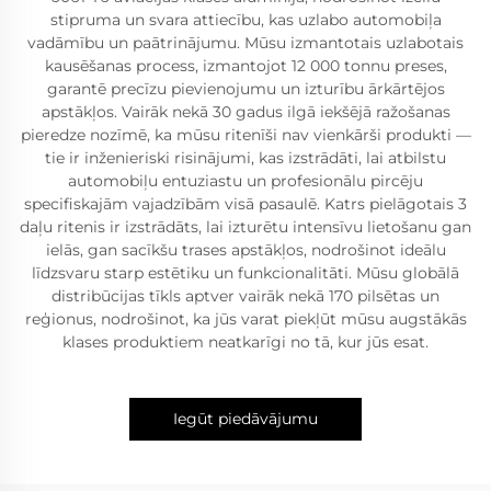
stipruma un svara attiecību, kas uzlabo automobiļa
vadāmību un paātrinājumu. Mūsu izmantotais uzlabotais
kausēšanas process, izmantojot 12 000 tonnu preses,
garantē precīzu pievienojumu un izturību ārkārtējos
apstākļos. Vairāk nekā 30 gadus ilgā iekšējā ražošanas
pieredze nozīmē, ka mūsu ritenīši nav vienkārši produkti —
tie ir inženieriski risinājumi, kas izstrādāti, lai atbilstu
automobiļu entuziastu un profesionālu pircēju
specifiskajām vajadzībām visā pasaulē. Katrs pielāgotais 3
daļu ritenis ir izstrādāts, lai izturētu intensīvu lietošanu gan
ielās, gan sacīkšu trases apstākļos, nodrošinot ideālu
līdzsvaru starp estētiku un funkcionalitāti. Mūsu globālā
distribūcijas tīkls aptver vairāk nekā 170 pilsētas un
reģionus, nodrošinot, ka jūs varat piekļūt mūsu augstākās
klases produktiem neatkarīgi no tā, kur jūs esat.
Iegūt piedāvājumu