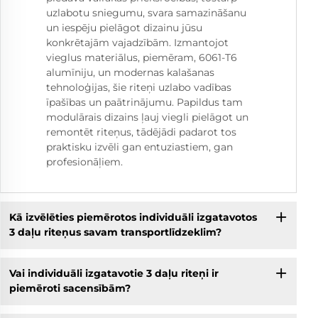
uzlabotu sniegumu, svara samazināšanu
un iespēju pielāgot dizainu jūsu
konkrētajām vajadzībām. Izmantojot
vieglus materiālus, piemēram, 6061-T6
alumīniju, un modernas kalašanas
tehnoloģijas, šie riteņi uzlabo vadības
īpašības un paātrinājumu. Papildus tam
modulārais dizains ļauj viegli pielāgot un
remontēt riteņus, tādējādi padarot tos
praktisku izvēli gan entuziastiem, gan
profesionāļiem.
Kā izvēlēties piemērotos individuāli izgatavotos
3 daļu riteņus savam transportlīdzeklim?
Vai individuāli izgatavotie 3 daļu riteņi ir
piemēroti sacensībām?