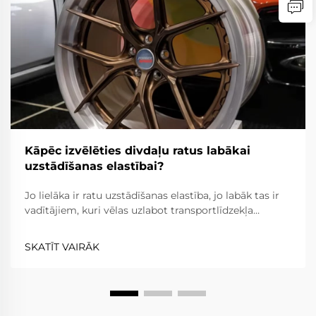
Kāpēc izvēlēties divdaļu ratus labākai
uzstādīšanas elastībai?
Jo lielāka ir ratu uzstādīšanas elastība, jo labāk tas ir
vadītājiem, kuri vēlas uzlabot transportlīdzekļa
izskatu, veiktspēju un kopumā braukšanas ērtības.
Divdaļu rati ir elastīgāki nekā viendaļas rati, jo rata
SKATĪT VAIRĀK
spieķi un apvalks ir atdalīti, kamēr...