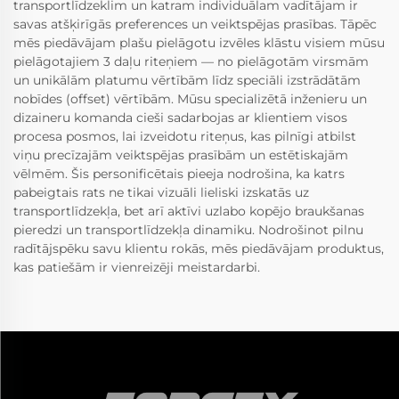
transportlīdzeklim un katram individuālam vadītājam ir
savas atšķirīgās preferences un veiktspējas prasības. Tāpēc
mēs piedāvājam plašu pielāgotu izvēles klāstu visiem mūsu
pielāgotajiem 3 daļu riteņiem — no pielāgotām virsmām
un unikālām platumu vērtībām līdz speciāli izstrādātām
nobīdes (offset) vērtībām. Mūsu specializētā inženieru un
dizaineru komanda cieši sadarbojas ar klientiem visos
procesa posmos, lai izveidotu riteņus, kas pilnīgi atbilst
viņu precīzajām veiktspējas prasībām un estētiskajām
vēlmēm. Šis personificētais pieeja nodrošina, ka katrs
pabeigtais rats ne tikai vizuāli lieliski izskatās uz
transportlīdzekļa, bet arī aktīvi uzlabo kopējo braukšanas
pieredzi un transportlīdzekļa dinamiku. Nodrošinot pilnu
radītājspēku savu klientu rokās, mēs piedāvājam produktus,
kas patiešām ir vienreizēji meistardarbi.