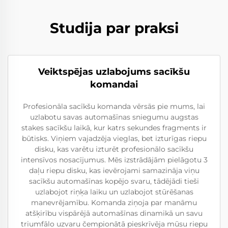
Studija par praksi
Veiktspējas uzlabojums sacīkšu
komandai
Profesionāla sacīkšu komanda vērsās pie mums, lai
uzlabotu savas automašīnas sniegumu augstas
stakes sacīkšu laikā, kur katrs sekundes fragments ir
būtisks. Viņiem vajadzēja vieglas, bet izturīgas riepu
disku, kas varētu izturēt profesionālo sacīkšu
intensīvos nosacījumus. Mēs izstrādājām pielāgotu 3
daļu riepu disku, kas ievērojami samazināja viņu
sacīkšu automašīnas kopējo svaru, tādējādi tieši
uzlabojot riņķa laiku un uzlabojot stūrēšanas
manevrējamību. Komanda ziņoja par manāmu
atšķirību vispārējā automašīnas dinamikā un savu
triumfālo uzvaru čempionātā pieskrīvēja mūsu riepu