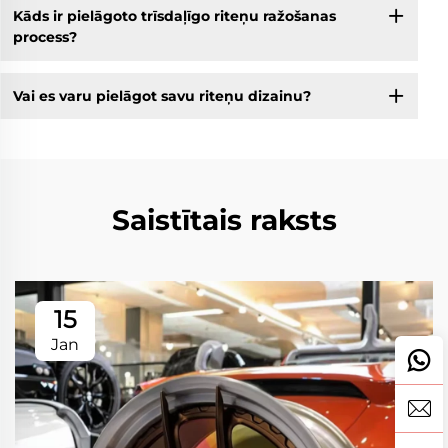
Kāds ir pielāgoto trīsdaļīgo riteņu ražošanas
process?
Vai es varu pielāgot savu riteņu dizainu?
Saistītais raksts
15
Jan