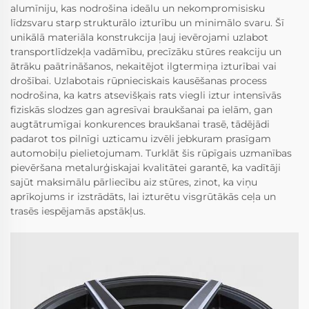
alumīniju, kas nodrošina ideālu un nekompromisisku
līdzsvaru starp strukturālo izturību un minimālo svaru. Šī
unikālā materiāla konstrukcija ļauj ievērojami uzlabot
transportlīdzekļa vadāmību, precīzāku stūres reakciju un
ātrāku paātrināšanos, nekaitējot ilgtermiņa izturībai vai
drošībai. Uzlabotais rūpnieciskais kausēšanas process
nodrošina, ka katrs atsevišķais rats viegli iztur intensīvās
fiziskās slodzes gan agresīvai braukšanai pa ielām, gan
augtātrumīgai konkurences braukšanai trasē, tādējādi
padarot tos pilnīgi uzticamu izvēli jebkuram prasīgam
automobiļu pielietojumam. Turklāt šis rūpīgais uzmanības
pievēršana metalurģiskajai kvalitātei garantē, ka vadītāji
sajūt maksimālu pārliecību aiz stūres, zinot, ka viņu
aprīkojums ir izstrādāts, lai izturētu visgrūtākās ceļa un
trasēs iespējamās apstākļus.