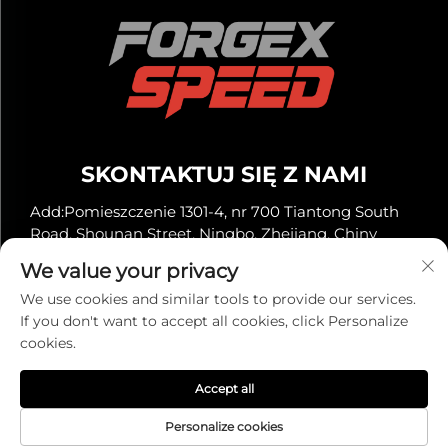
SKONTAKTUJ SIĘ Z NAMI
Add:Pomieszczenie 1301-4, nr 700 Tiantong South
Road, Shounan Street, Ningbo, Zhejiang, Chiny
Tel.:
+86-13929561315
We value your privacy
E-mail:
[email protected]
We use cookies and similar tools to provide our services.
If you don't want to accept all cookies, click Personalize
cookies.
Prawa autorskie © 2025 przez Ningbo Super
Automotive Co., Ltd. -
Polityka prywatności
Accept all
Personalize cookies