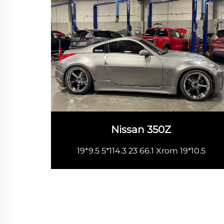
Nissan 350Z
19*9.5 5*114.3 23 66.1 Xrom 19*10.5