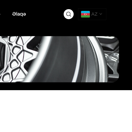
ə
Əlaqə
AZ