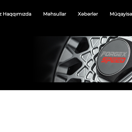
z Haqqımızda
Məhsullar
Xəbərlər
Müqayis