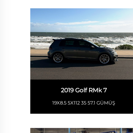
2019 Golf RMk 7
19X8.5 5X112 35 57.1 GÜMÜŞ