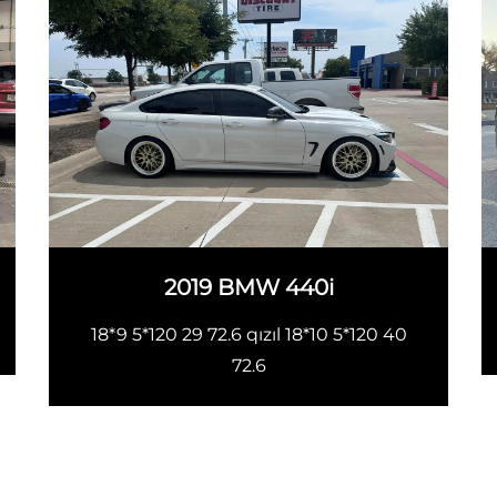
2019 BMW 440i
18*9 5*120 29 72.6 qızıl 18*10 5*120 40
72.6