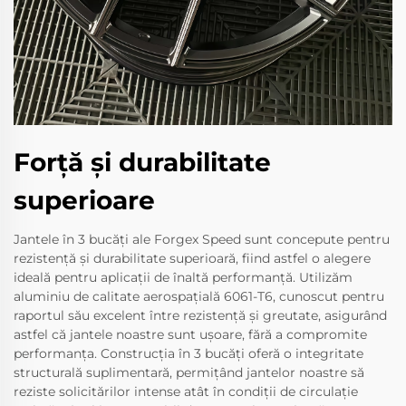
Forţă şi durabilitate
superioare
Jantele în 3 bucăți ale Forgex Speed sunt concepute pentru
rezistență și durabilitate superioară, fiind astfel o alegere
ideală pentru aplicații de înaltă performanță. Utilizăm
aluminiu de calitate aerospațială 6061-T6, cunoscut pentru
raportul său excelent între rezistență și greutate, asigurând
astfel că jantele noastre sunt ușoare, fără a compromite
performanța. Construcția în 3 bucăți oferă o integritate
structurală suplimentară, permițând jantelor noastre să
reziste solicitărilor intense atât în condiții de circulație