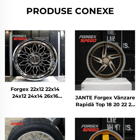
PRODUSE CONEXE
Forgex 22x12 22x14
24x12 24x14 26x16
JANTE Forgex Vânzare
Monobloc Forjate 4x4
Rapidă Top 18 20 22 24
All-Terrain 8x170 8x180
26 28 30 Inch 5x114.3
8x6.5 6x5.5 5x5 Jante
5x120 6x139.7 Jantă
pentru Camion
Forjată Personalizată
pentru Autoturism