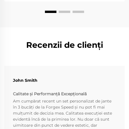
singură bucată, deoarece spițele și janta sunt
separate, wh...
Recenzii de clienți
John Smith
Calitate și Performanță Excepțională
Am cumpărat recent un set personalizat de jante
în 3 bucăți de la Forgex Speed și nu pot fi mai
mulțumit de decizia mea. Calitatea execuției este
evidentă încă de la primirea lor. Nu doar că sunt
uimitoare din punct de vedere estetic, dar