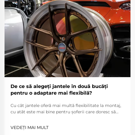
De ce să alegeți jantele în două bucăți
pentru o adaptare mai flexibilă?
Cu cât jantele oferă mai multă flexibilitate la montaj,
cu atât este mai bine pentru șoferii care doresc să
îmbunătățească aspectul, performanța și
manevrabilitatea generală a vehiculului. Jantele în
VEDEȚI MAI MULT
două bucăți sunt mai flexibile decât cele într-o