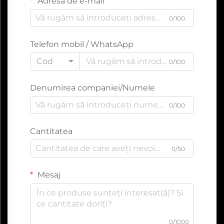
Adresă de e-mail
0/100
Telefon mobil / WhatsApp
Cod
0/100
Denumirea companiei/Numele
0/100
Cantitatea
0/50
Mesaj
0/1000