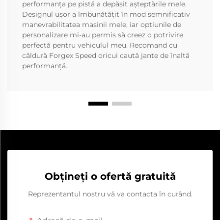
performanța pe pistă a depășit așteptările mele.
Designul ușor a îmbunătățit în mod semnificativ
manevrabilitatea mașinii mele, iar opțiunile de
personalizare mi-au permis să creez o potrivire
perfectă pentru vehiculul meu. Recomand cu
căldură Forgex Speed oricui caută jante de înaltă
performanță.
Obțineți o ofertă gratuită
Reprezentantul nostru vă va contacta în curând.