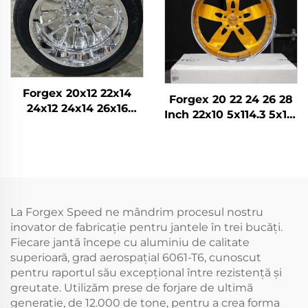
Forgex 20x12 22x14
Forgex 20 22 24 26 28
24x12 24x14 26x16
Inch 22x10 5x114.3 5x115
28x16 6061-T6 Aliaj din
5x120.7 Jantă Aurie în
Aluminiu Jante Forjate
2 bucăți pentru
Off-road pentru
Autoturism Jante
Chevrolet GMC
Forjate Personalizate
2500HD Silverado Ram
SUV
La Forgex Speed ne mândrim procesul nostru
inovator de fabricație pentru jantele în trei bucăți.
Fiecare jantă începe cu aluminiu de calitate
superioară, grad aerospațial 6061-T6, cunoscut
pentru raportul său excepțional între rezistență și
greutate. Utilizăm prese de forjare de ultimă
generație, de 12.000 de tone, pentru a crea forma