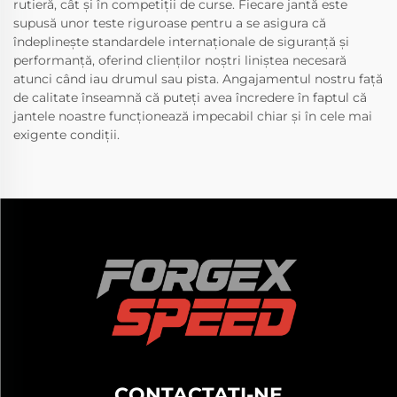
rutieră, cât și în competiții de curse. Fiecare jantă este
supusă unor teste riguroase pentru a se asigura că
îndeplinește standardele internaționale de siguranță și
performanță, oferind clienților noștri liniștea necesară
atunci când iau drumul sau pista. Angajamentul nostru față
de calitate înseamnă că puteți avea încredere în faptul că
jantele noastre funcționează impecabil chiar și în cele mai
exigente condiții.
CONTACTAȚI-NE