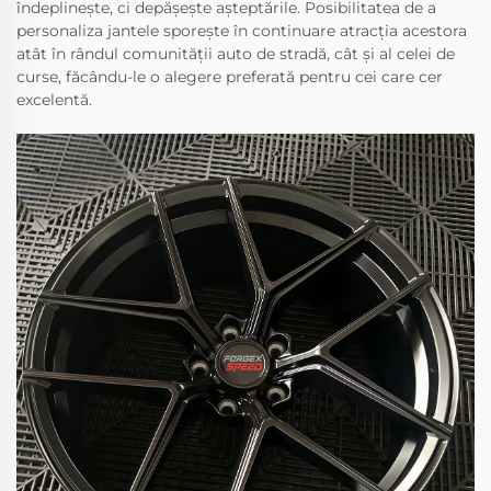
îndeplinește, ci depășește așteptările. Posibilitatea de a
personaliza jantele sporește în continuare atracția acestora
atât în rândul comunității auto de stradă, cât și al celei de
curse, făcându-le o alegere preferată pentru cei care cer
excelentă.