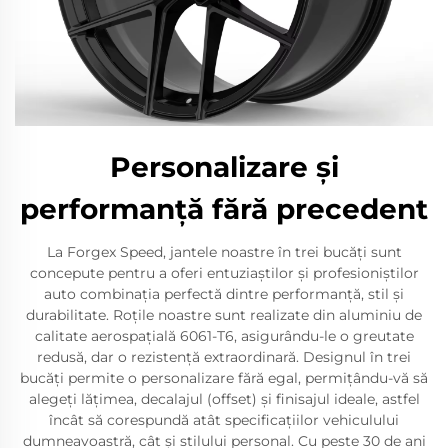
Personalizare și
performanță fără precedent
La Forgex Speed, jantele noastre în trei bucăți sunt
concepute pentru a oferi entuziaștilor și profesioniștilor
auto combinația perfectă dintre performanță, stil și
durabilitate. Roțile noastre sunt realizate din aluminiu de
calitate aerospațială 6061-T6, asigurându-le o greutate
redusă, dar o rezistență extraordinară. Designul în trei
bucăți permite o personalizare fără egal, permițându-vă să
alegeți lățimea, decalajul (offset) și finisajul ideale, astfel
încât să corespundă atât specificațiilor vehiculului
dumneavoastră, cât și stilului personal. Cu peste 30 de ani