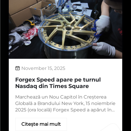
November 15, 2025
Forgex Speed apare pe turnul
Nasdaq din Times Square
Marchează un Nou Capitol în Creșterea
Globală a Brandului New York, 15 noiembrie
2025 (ora locală) Forgex Speed a apărut în
mod remarcabil pe ecranul turnului Nasdaq
din Times Square, New York — unul dintre
Citește mai mult
cele mai recunoscute puncte de referință