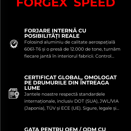
FORGEX SPEED
FORJARE INTERNĂ CU
POSIBILITĂȚI REALE
Folosind aluminiu de calitate aerospațială
6061-T6 și o presă de 12.000 de tone, turnăm
fiecare jantă în interiorul fabricii. Control
total înseamnă calitate constantă și livrare
mai rapidă.
CERTIFICAT GLOBAL, OMOLOGAT
PE DRUMURILE DIN ÎNTREAGA
LUME
Jantele noastre respectă standardele
internaționale, inclusiv DOT (SUA), JWL/VIA
(Japonia), TÜV și ECE (UE). Sigure, legale și
gata de înmatriculare pe piețele majore.
GATA PENTRU OEM / ODM CU