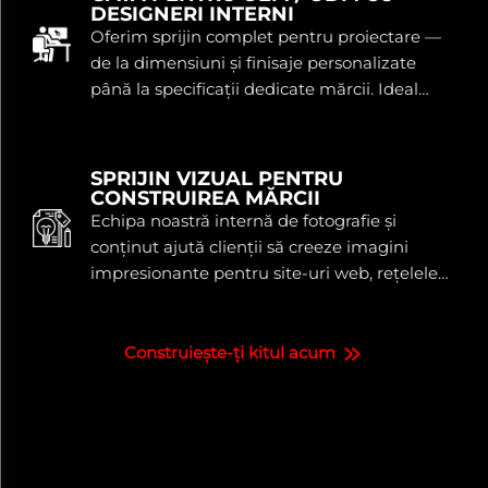
DESIGNERI INTERNI
Oferim sprijin complet pentru proiectare —
de la dimensiuni și finisaje personalizate
până la specificații dedicate mărcii. Ideal
pentru mărcile de performanță și
programele private-label.
SPRIJIN VIZUAL PENTRU
CONSTRUIREA MĂRCII
Echipa noastră internă de fotografie și
conținut ajută clienții să creeze imagini
impresionante pentru site-uri web, rețelele
de socializare și campanii — pentru că
jantele bune merită un conținut excelent.
Construiește-ți kitul acum