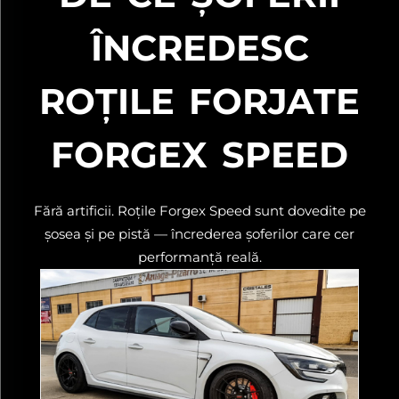
ÎNCREDESC
ROȚILE FORJATE
FORGEX SPEED
Fără artificii. Roțile Forgex Speed sunt dovedite pe
șosea și pe pistă — încrederea șoferilor care cer
performanță reală.