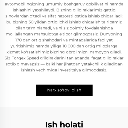
avtomobilingizning umumiy boshqaruv qobiliyatini hamda
ishlashini yaxshilaydi. Bizning g'ildiraklarimiz qattiq
sinovlardan o'tadi va sifat nazorati ostida ishlab chiqariladi;
bu bizning 30 yildan ortiq ichki ishlab chiqarish tajribamiz
bilan ta'minlanadi, ya'ni siz doimiy foydalanishga
mo'ljallangan mahsulotga e'tibor qilmoqdasiz. Dunyoning
170 dan ortiq shahodari va mintaqalarida faoliyat
yuritishimiz hamda yiliga 10 000 dan ortiq mijozlarga
xizmat ko'rsatishimiz bizning obro'imizni namoyon qiladi.
Siz Forgex Speed g'ildiraklarini tanlaganda, faqat g'ildiraklar
sotib olmayapsiz — balki har jihatdan yetakchilik qiladigan
ishlash yechimiga investitsiya qilmoqdasiz.
Narx so'rovi olish
Ish holati