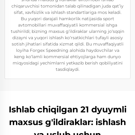
chiqaruvchisi tomonidan talab qilinadigan juda qat’iy
sifat, xavfsizlik va ishlash standartlariga mos keladi.
Bu yuqori darajali hamkorlik natijasida sport
avtomobillari muvaffaqiyatli kommersial ishga
tushirildi; bizning maxsus g‘ildiraklar ularning jo‘sqqin
dizayni va yuqori ishlash ko‘rsatkichlari tufayli asosiy
sotish jihatlari sifatida xizmat qildi. Bu muvaffaqiyatli
loyiha Forgex Speedning alohida haydovchilar va
keng ko‘lamli kommersial ehtiyojlarga ham dunyo
miqyosidagi yechimlarni yetkazib berish qobiliyatini
tasdiqlaydi.
Ishlab chiqilgan 21 dyuymli
maxsus g'ildiraklar: ishlash
va uslub uchun