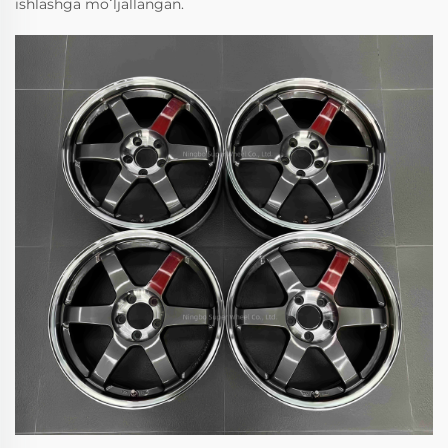
ishlashga moʻljallangan.