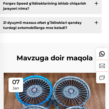
Forgex Speed g'ildiraklarining ishlab chiqarish
jarayoni nima?
21 dyuymli maxsus ofset gʻildiraklari qanday
turdagi avtomobillarga mos keladi?
Mavzuga doir maqola
07
Jan