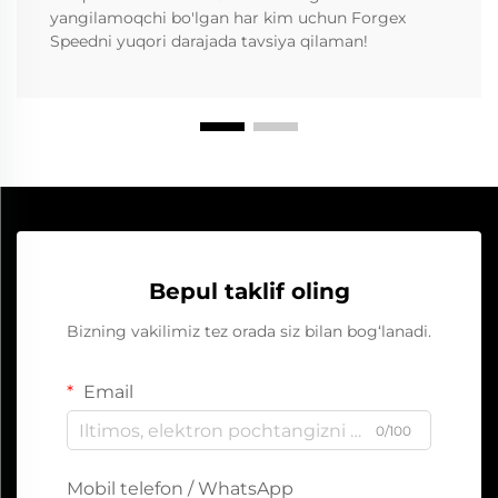
yangilamoqchi bo'lgan har kim uchun Forgex
Speedni yuqori darajada tavsiya qilaman!
Bepul taklif oling
Bizning vakilimiz tez orada siz bilan bog‘lanadi.
Email
0/100
Mobil telefon / WhatsApp