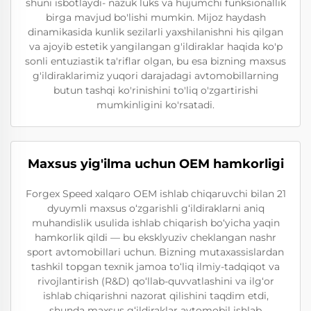
shuni isbotlaydi- nazuk luks va hujumchi funksionallik
birga mavjud bo'lishi mumkin. Mijoz haydash
dinamikasida kunlik sezilarli yaxshilanishni his qilgan
va ajoyib estetik yangilangan g'ildiraklar haqida ko'p
sonli entuziastik ta'riflar olgan, bu esa bizning maxsus
g'ildiraklarimiz yuqori darajadagi avtomobillarning
butun tashqi ko'rinishini to'liq o'zgartirishi
mumkinligini ko'rsatadi.
Maxsus yig'ilma uchun OEM hamkorligi
Forgex Speed xalqaro OEM ishlab chiqaruvchi bilan 21
dyuymli maxsus o‘zgarishli g‘ildiraklarni aniq
muhandislik usulida ishlab chiqarish bo‘yicha yaqin
hamkorlik qildi — bu eksklyuziv cheklangan nashr
sport avtomobillari uchun. Bizning mutaxassislardan
tashkil topgan texnik jamoa to‘liq ilmiy-tadqiqot va
rivojlantirish (R&D) qo‘llab-quvvatlashini va ilg‘or
ishlab chiqarishni nazorat qilishini taqdim etdi,
shunda maxsus g‘ildiraklar avtomobil ishlab