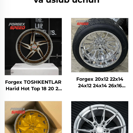
Forgex 20x12 22x14
Forgex TOSHKENTLAR
24x12 24x14 26x16
Harid Hot Top 18 20 22
28x16 6061-T6
24 26 28 30 Dyuym
Alyuminiy Off-road
5x114.3 5x120 6x139.7
Forklangan G'ildiraklar
Custom Forged
Chevrolet GMC
Toshkent Yol
2500HD Silverado Ram
Toshkenttir Rimi
SUV uchun