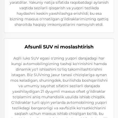
yaratdilar. Yakuniy natija sifatida raqobatdagi aylanish
vaqtida sezilarli qisqarish va yuqori tezlikda
haydashni keskin yaxshilashga erishildi; bu esa
bizning maxsus o'rnatilgan g'ildiraklarimizning qattiq
sharoitda haqiqiy imkoniyatlarini namoyish etdi.
Afsunli SUV ni moslashtirish
Aqlli luks SUV egasi o'zning yuqori darajadagi har
kungi avtomobilingizning tashqi ko'rinishini hamda
dinamik yo'l ishlashini to'liq takomillashtirishni
istagan. Biz SUVning jasur tanasi chiziqlariga aynan
mos keladigan, shuningdek, burilishda boshqarilishni
va umumiy sayohat sifatini sezilarli darajada
yaxshilaydigan 21 dyuymli maxsus ofset g'ildiraklar
to'plamini aniq muhandislik usulida ishlab chiqdik.
G'ildiraklar turli qiyin yerlarda avtomobilning yuqori
tezlikdagi barqarorligi va xavfsizlik ko'rsatkichlarini
saqlash uchun maxsus ishlab chiqilgan bo'lib, bu