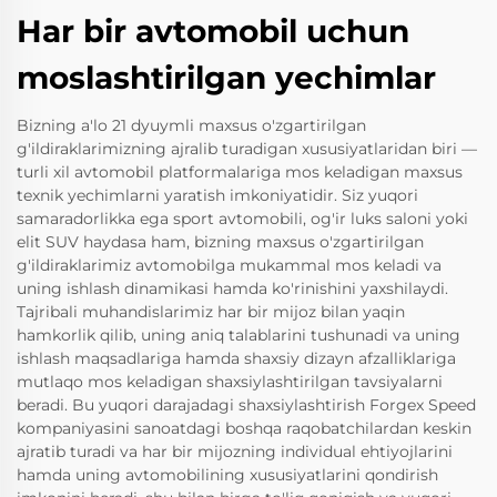
Har bir avtomobil uchun
moslashtirilgan yechimlar
Bizning a'lo 21 dyuymli maxsus o'zgartirilgan
g'ildiraklarimizning ajralib turadigan xususiyatlaridan biri —
turli xil avtomobil platformalariga mos keladigan maxsus
texnik yechimlarni yaratish imkoniyatidir. Siz yuqori
samaradorlikka ega sport avtomobili, og'ir luks saloni yoki
elit SUV haydasa ham, bizning maxsus o'zgartirilgan
g'ildiraklarimiz avtomobilga mukammal mos keladi va
uning ishlash dinamikasi hamda ko'rinishini yaxshilaydi.
Tajribali muhandislarimiz har bir mijoz bilan yaqin
hamkorlik qilib, uning aniq talablarini tushunadi va uning
ishlash maqsadlariga hamda shaxsiy dizayn afzalliklariga
mutlaqo mos keladigan shaxsiylashtirilgan tavsiyalarni
beradi. Bu yuqori darajadagi shaxsiylashtirish Forgex Speed
kompaniyasini sanoatdagi boshqa raqobatchilardan keskin
ajratib turadi va har bir mijozning individual ehtiyojlarini
hamda uning avtomobilining xususiyatlarini qondirish