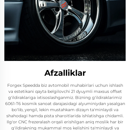
Afzalliklar
Forgex Speedda biz avtomobil muhabirlari uchun ishlash
va estetikani qayta belgilovchi 21 dyuymli maxsus offset
g'ildiraklariga ixtisoslashganmiz. Bizning g'ildiraklarimiz
6061-T6 kosmik sanoat darajasidagi alyuminiydan yasalgan
bo'lib, yengil, lekin mustahkam dizayn ta'minlaydi va
shahodagi hamda pista sharoitlarida ishlatishga chidamli.
Ilg'or CNC frezeralash orqali erishilgan aniq moslik har bir
g'ildirakning mukammal mos kelishini ta'minlaydi va