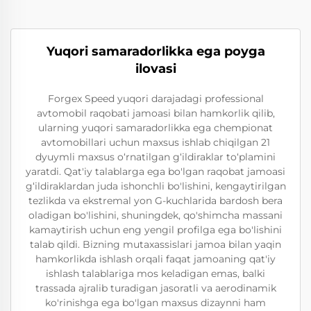
Yuqori samaradorlikka ega poyga
ilovasi
Forgex Speed yuqori darajadagi professional
avtomobil raqobati jamoasi bilan hamkorlik qilib,
ularning yuqori samaradorlikka ega chempionat
avtomobillari uchun maxsus ishlab chiqilgan 21
dyuymli maxsus o‘rnatilgan g‘ildiraklar to‘plamini
yaratdi. Qat'iy talablarga ega bo'lgan raqobat jamoasi
g‘ildiraklardan juda ishonchli bo'lishini, kengaytirilgan
tezlikda va ekstremal yon G-kuchlarida bardosh bera
oladigan bo'lishini, shuningdek, qo'shimcha massani
kamaytirish uchun eng yengil profilga ega bo'lishini
talab qildi. Bizning mutaxassislari jamoa bilan yaqin
hamkorlikda ishlash orqali faqat jamoaning qat'iy
ishlash talablariga mos keladigan emas, balki
trassada ajralib turadigan jasoratli va aerodinamik
ko'rinishga ega bo'lgan maxsus dizaynni ham