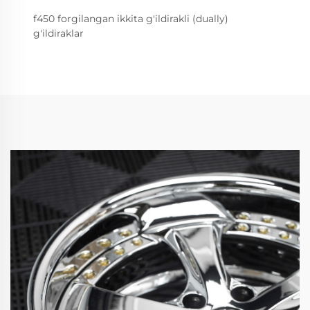
f450 forgilangan ikkita g'ildirakli (dually)
g'ildiraklar