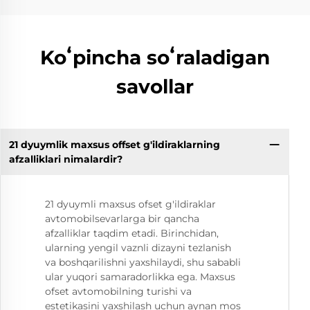
Koʻpincha soʻraladigan
savollar
21 dyuymlik maxsus offset g'ildiraklarning
afzalliklari nimalardir?
21 dyuymli maxsus ofset g'ildiraklar
avtomobilsevarlarga bir qancha
afzalliklar taqdim etadi. Birinchidan,
ularning yengil vaznli dizayni tezlanish
va boshqarilishni yaxshilaydi, shu sababli
ular yuqori samaradorlikka ega. Maxsus
ofset avtomobilning turishi va
estetikasini yaxshilash uchun aynan mos