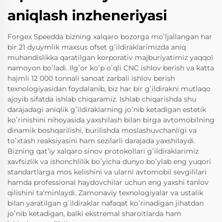
aniqlash inzheneriyasi
Forgex Speedda bizning xalqaro bozorga moʻljallangan har
bir 21 dyuymlik maxsus ofset gʻildiraklarimizda aniq
muhandislikka qaratilgan korporativ majburiyatimiz yaqqol
namoyon boʻladi. Ilgʻor koʻp oʻqli CNC ishlov berish va katta
hajmli 12 000 tonnali sanoat zarbali ishlov berish
texnologiyasidan foydalanib, biz har bir gʻildirakni mutlaqo
ajoyib sifatda ishlab chiqaramiz. Ishlab chiqarishda shu
darajadagi aniqlik gʻildiraklarning joʻnib ketadigan estetik
koʻrinishini nihoyasida yaxshilash bilan birga avtomobilning
dinamik boshqarilishi, burilishda moslashuvchanligi va
toʻxtash reaksiyasini ham sezilarli darajada yaxshilaydi.
Bizning qatʼiy xalqaro sinov protokollari gʻildiraklarimiz
xavfsizlik va ishonchlilik boʻyicha dunyo boʻylab eng yuqori
standartlarga mos kelishini va ularni avtomobil sevgililari
hamda professional haydovchilar uchun eng yaxshi tanlov
qilishini taʼminlaydi. Zamonaviy texnologiyalar va ustalik
bilan yaratilgan gʻildiraklar nafaqat koʻrinadigan jihatdan
joʻnib ketadigan, balki ekstremal sharoitlarda ham