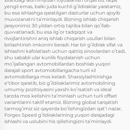
sifatidagi aluminiydan foydalanish orqali biz faqat
yengil emas, balki juda kuchli gʻildiraklar yaratamiz,
bu esa ishlashga qaratilgan dasturlar uchun ajoyib
muvozanatni taʼminlaydi. Bizning ishlab chiqarish
jarayonimiz 30 yildan ortiq tajriba bilan qoʻllab-
quvvatlanadi, bu esa ilgʻor tadqiqot va
rivojlantirishni aniq ishlab chiqarish usullari bilan
birlashtirish imkonini beradi. Har bir gʻildirak sifat va
ishlashni kafolatlash uchun qattiq sinovlardan oʻtadi,
shu sababli ular kunlik foydalanish uchun
moʻljallangan avtomobillardan boshlab yuqori
darajali sport avtomobillarigacha turli xil
avtomobillarga mos keladi. Shaxsiylashtirishga
eʼtibor qaratib, biz gʻildiraklarimiz avtomobilning
umumiy pozitsiyasini yaxshi koʻrsatish va ideal
tarzda mos kelishini taʼminlash uchun turli offset
variantlarini taklif etamiz. Bizning global tarqatish
tarmogʻimiz siz qayerda boʻlishingizdan qatʼi nazar,
Forgex Speed gʻildiraklarining yuqori darajadagi
ishlashi va uslubini his qilishingizni taʼminlaydi.