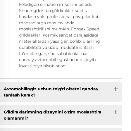
keladigan o'rnatish imkonini beradi.
Shuningdek, bu g'ildiraklar kunlik
haydash yoki professional poygalar kabi
maqsadlarga mos ravishda
moslashtirilishi mumkin. Forgex Speed
g'ildiraklari kosmik sanoat darajasidagi
materiallardan yasalgan bo'lib, ularning
durabiliteti va uzoq muddatli ishlashi
ta'minlangan; shu sababli ular har
qanday avtomobil egasi uchun ajoyib
investitsiya hisoblanadi.
Avtomobilingiz uchun to'g'ri ofsetni qanday
tanlash kerak?
G'ildiraklarimning dizaynini o'zim moslashtira
olamanmi?