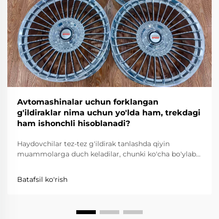
Avtomashinalar uchun forklangan
g'ildiraklar nima uchun yo'lda ham, trekdagi
ham ishonchli hisoblanadi?
Haydovchilar tez-tez g'ildirak tanlashda qiyin
muammolarga duch keladilar, chunki ko'cha bo'ylab
harakatlanish ishonchlilik, qulaylik va yo'l qoidalariga
rioya qilishni talab qiladi, dori-borilish esa juda
Batafsil ko'rish
yengillik, mustahkamlik va aniqlikni talab qiladi.
Forged g'ildiraklar...