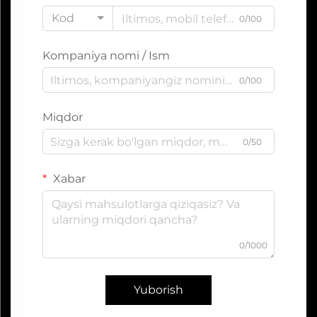
Kod
0/100
Kompaniya nomi / Ism
0/100
Miqdor
0/50
Xabar
0/1000
Yuborish