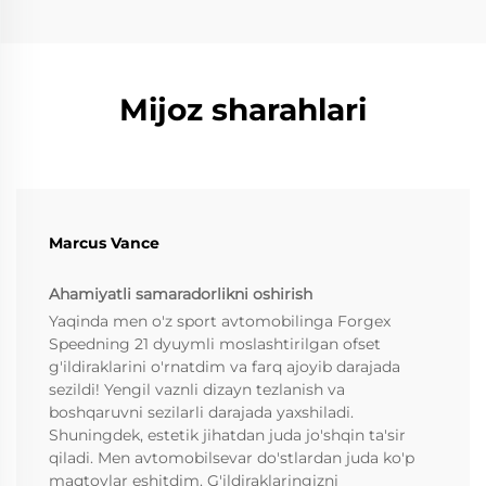
Mijoz sharahlari
Marcus Vance
Ahamiyatli samaradorlikni oshirish
Yaqinda men o'z sport avtomobilinga Forgex
Speedning 21 dyuymli moslashtirilgan ofset
g'ildiraklarini o'rnatdim va farq ajoyib darajada
sezildi! Yengil vaznli dizayn tezlanish va
boshqaruvni sezilarli darajada yaxshiladi.
Shuningdek, estetik jihatdan juda jo'shqin ta'sir
qiladi. Men avtomobilsevar do'stlardan juda ko'p
maqtovlar eshitdim. G'ildiraklaringizni