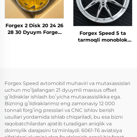
Forgex 2 Disk 20 24 26
28 30 Dyuym Forged
Forgex Speed 5 ta
Toshkentlar Yol
tarmoqli monoblok
Toshkenttir Rimi
forg qilingan
5x114.3 5x115 5x120
g‘ildiraklar | BMW M3
Gold Chrome
G80, M4 va Audi RS
Avtomashina Rimi
modellari uchun
maxsus
moslashtirilgan 5x112
Forgex Speed avtomobil muhaviri va mutaxassislari
va 5x120 alohida
uchun moʻljallangan 21 dyuymli maxsus offset
qilingan g‘ildiraklar
gʻildiraklar ishlash boʻyicha mutaxassislikka ega.
Bizning gʻildiraklarimiz eng zamonaviy 12 000
tonnali forgʻing presslari va CNC ishlov berish
usullari yordamida ishlab chiqariladi, bu esa bizni
raqobatchilardan ajratib turadigan aniqlik va
doimiylik darajasini taʼminlaydi. 6061-T6 aviatsiya