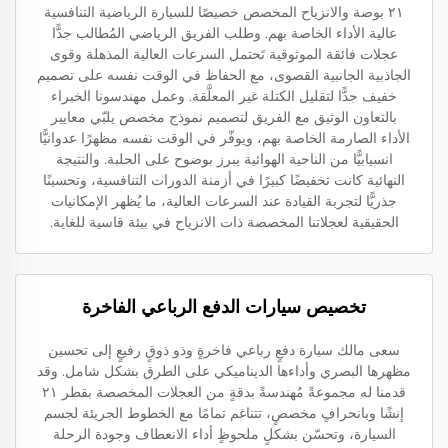
٢١ بوصة والانزياح المخصص خصيصًا للسيارة الرياضية التنافسية
عالية الأداء الخاصة بهم. وطلب الفريق الرياضي المُطالب جدًّا
عجلات فائقة الموثوقية تَحتمل السرعات العالية المذهلة وقوى
الجاذبية الجانبية القصوى، مع الحفاظ في الوقت نفسه على تصميم
خفيف جدًّا لتقليل الكتلة غير المعلَّقة. وعمل مهندسونا الخبراء
بالتعاون الوثيق مع الفريق لتصميم نموذج مخصص يلبّي معايير
الأداء الصارمة الخاصة بهم، ويوفّر في الوقت نفسه مظهرًا عدوانيًّا
انسيابيًّا من الناحية الهوائية يبرز بوضوح على الحلبة. والنتيجة
النهائية كانت تخفيضًا كبيرًا في أزمنة الدورات التنافسية، وتحسينًا
جذريًّا لتجربة القيادة عند السرعات العالية، ما يُظهر الإمكانيات
الحقيقية لعجلاتنا المخصصة ذات الانزياح في بيئة قاسية للغاية.
تخصيص سيارات الدفع الرباعي الفاخرة
سعى مالك سيارة دفعٍ رباعي فاخرةٍ وذو ذوقٍ رفيعٍ إلى تحسين
مظهرها البصري وأداءها الديناميكي على الطرق بشكل شامل. وقد
قدمنا له مجموعةً مُهندسةً بدقةٍ من العجلات المخصصة بقطر ٢١
إنشًا وبانحرافٍ مخصصٍ، تتناغم تمامًا مع الخطوط الجريئة لجسم
السيارة، وتحسّن بشكلٍ ملحوظٍ أداء الانعطاف وجودة الرحلة