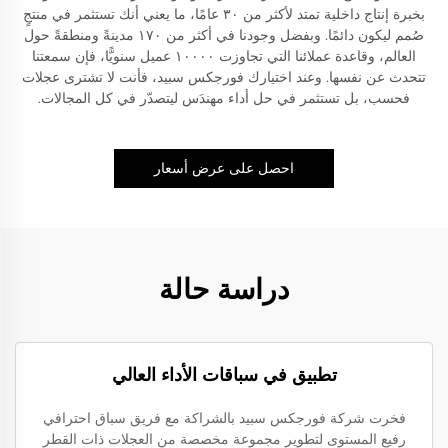
بخبرة إنتاج داخلية تمتد لأكثر من ٣٠ عامًا، ما يعني أنك تستثمر في منتجٍ
صُمم ليكون دائمًا. وبفضل وجودنا في أكثر من ١٧٠ مدينةً ومنطقةً حول
العالم، وقاعدة عملائنا التي تجاوزت ١٠٠٠٠ عميل سنويًّا، فإن سمعتنا
تتحدث عن نفسها. وعند اختيارك فورجكس سبيد، فأنت لا تشترى عجلات
فحسب، بل تستثمر في حل أداء مهندَس ليتصدّر في كل المجالات.
احصل على عرض أسعار
دراسة حالة
تطبيق في سباقات الأداء العالي
فخرت شركة فورجكس سبيد بالشراكة مع فريق سباق احترافي
رفيع المستوى لتطوير مجموعة مخصصة من العجلات ذات القطر