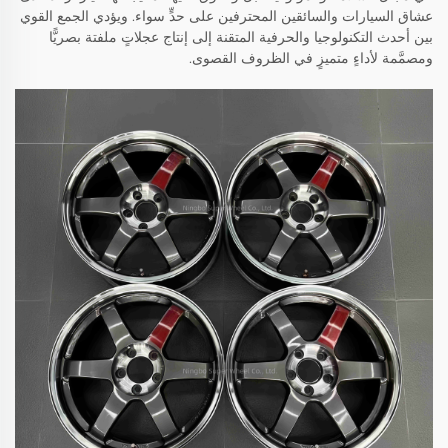
عشاق السيارات والسائقين المحترفين على حدٍّ سواء. ويؤدي الجمع القوي
بين أحدث التكنولوجيا والحرفية المتقنة إلى إنتاج عجلاتٍ ملفتة بصريًّا
ومصمَّمة لأداءٍ متميزٍ في الظروف القصوى.