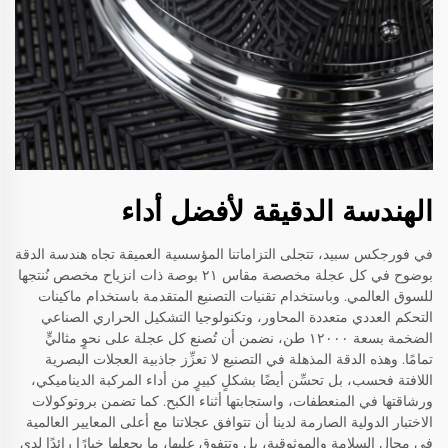
الهندسة الدقيقة لأفضل أداء
في فورجكس سبيد، تتجلى التزاماتنا المؤسسية العميقة تجاه هندسة الدقة
بوضوح في كل عجلة مخصصة مقاس ٢١ بوصة ذات انزياح مخصص نُنتجها
للسوق العالمي. وباستخدام تقنيات التصنيع المتقدمة باستخدام ماكينات
التحكم العددي متعددة المحاور، وتكنولوجيا التشكيل الحراري الصناعي
الضخمة بسعة ١٢٠٠٠ طن، نضمن أن تُصنع كل عجلة على نحوٍ مثاليٍّ
تمامًا. وهذه الدقة المذهلة في التصنيع لا تعزِّز جاذبية العجلات البصرية
اللافتة فحسب، بل تحسِّن أيضًا بشكلٍ كبيرٍ من أداء المركبة الديناميكي،
ورشاقتها في المنعطفات، واستجابتها أثناء الكبح. كما تضمن بروتوكولات
الاختبار الدولية الصارمة لدينا أن تتوافق عجلاتنا مع أعلى المعايير العالمية
في مجال السلامة والموثوقية، بل وتتفوق عليها، ما يجعلها خيارًا رائدًا لدى