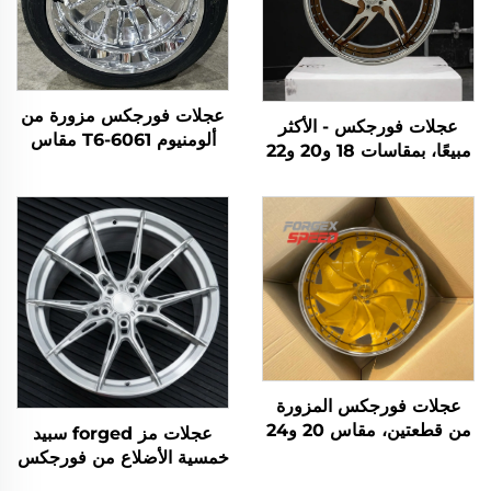
عجلات فورجكس مزورة من
عجلات فورجكس - الأكثر
ألومنيوم 6061-T6 مقاس
مبيعًا، بمقاسات 18 و20 و22
20x12 22x14 24x12
و24 و26 و28 و30 إنش،
24x14 26x16 28x16
5x114.3 و5x120 و6x139.7،
للطرق الوعرة، لسيارات
عجلات مزورة حسب الطلب،
Chevrolet GMC
لجنوط السيارات السياحية
2500HD Silverado Ram
SUV
عجلات فورجكس المزورة
من قطعتين، مقاس 20 و24
عجلات مز forged سبيد
و26 و28 و30 إنش، جنوط
خمسية الأضلاع من فورجكس
سيارات سياحية، 5x114.3
| عجلات سبيكة مخصصة