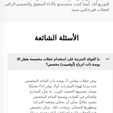
للتوزيع أنك، أينما كنت، ستستمتع بالأداء المتفوق والتصميم الراقي
لعجلات فورجكس سبيد.
الأسئلة الشائعة
ما الفوائد المترتبة على استخدام عجلات مخصصة بقطر 21
بوصة ذات انزياح (أوفسيت) مخصص؟
توفر عجلات مقاس 21 بوصة ذات التباعد المخصص
عدة مزايا لهواة السيارات. أولاً، توفر أداءً محسَّنًا
بفضل تصميمها الخفيف الوزن، ما يعزِّز التسارع
والتحكم في القيادة. ويسمح التباعد المخصص
بتثبيتٍ مثاليٍّ يمكن أن يحسِّن وضعية المركبة
ومظهرها الجمالي. وبجانب ذلك، يمكن تخصيص
هذه العجلات لتلبية احتياجات أداء محددة، سواءً