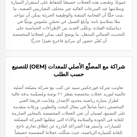
عمومًا. وصُنعت هذه العجلات خصيصًا للحفاظ على استقرار السيارة
وسلامتها عند السرعات العالية عبر مختلف التضاريس الصعبة، ما
يثبت جليًّا أن الفخامة المتقنة والوظيفية الجريئة يمكن أن تتواجد
معًا بسلاسةٍ تامة. وأبلغ العميل عن تحسّنٍ ملموسٍ يوميًّا في
ديناميكية القيادة، وتلقّى العديد من الإطراءات الحماسية على
التحديث الجمالي المذهل، ما يوضح كيف يمكن لعجلاتنا المخصصة
أن تُغيّر حضور أي مركبةٍ فاخرةٍ تغييرًا جذريًّا.
شراكة مع المصنِّع الأصلي للمعدات (OEM) للتصنيع
حسب الطلب
تعاونت شركة فورجكس سبيد عن كثب مع شركة مصنّعة أصلية
عالمية لتوريد عجلات مخصصة بقطر ٢١ بوصة ومُصمَّمة بدقة عالية
لطراز سيارة رياضية محدود الإصدار. وقدّمت فريقنا الفني
المخصص دعماً شاملاً في مجال البحث والتطوير، ورقابة متقدمة
على التصنيع، لضمان أن تفي العجلات المخصصة بالمعايير الصارمة
للغاية في الجودة والسلامة والأداء التي تتطلبها الشركة المصنّعة
للسيارات. وأسفر هذا الشراكة البارزة عن إطلاق تجاري ناجح
للغاية للسيارة الرياضية، حيث شكّلت عجلاتنا المصممة خصيصاً