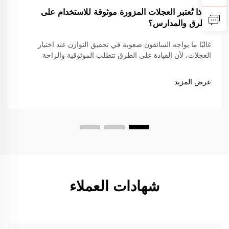
لماذا تُعتبر العجلات المزورة موثوقة للاستخدام على
الطرق والمدارس؟
غالبًا ما يواجه السائقون صعوبة في تحقيق التوازن عند اختيار
العجلات، لأن القيادة على الطرق تتطلب الموثوقية والراحة
والامتثال للقوانين المرورية، في حين أن القيادة على المضمار
تتطلب خفة شديدة وقوة ودقة عالية. العجلات المطروقة...
عرض المزيد
شهادات العملاء