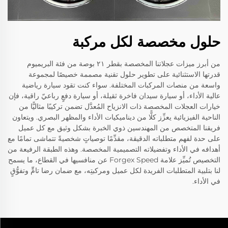
حلول مخصصة لكل مركبة
من أبرز ميزات عجلاتنا المخصصة بقطر ٢١ بوصة من فئة البريميوم
قدرتها الاستثنائية على تطوير حلول تقنية مصممة خصيصًا لمجموعة
واسعة من منصات المركبات المختلفة. سواء كنت تقود سيارة رياضية
عالية الأداء، أو سيارة سيدان فاخرة ثقيلة، أو سيارة دفعٍ رباعيّ راقية، فإن
خيارات العجلات المخصصة ذات الانزياح المُعدَّل تضمن تركيبًا مثاليًّا من
الناحية الفيزيائية يعزِّز كلًّا من ديناميكيات الأداء والمظهر البصري. ويتعاون
فريقنا المتخصص من المهندسين ذوي الخبرة بشكل وثيق مع كل عميل
على حدة لفهم متطلباته الدقيقة، مقدِّمًا توصياتٍ شخصيةً تتماشى تمامًا مع
أهدافه في الأداء وتفضيلاته التصميمية المخصصة. وهذه الطبقة الرفيعة من
التخصيص تُميِّز علامة Forgex Speed عن منافسيها في القطاع، ما يسمح
لنا بتلبية المتطلبات الفريدة لكل عميل ومركبتِه، مع ضمان رضا تامٍّ وتفوُّقٍ
في الأداء.