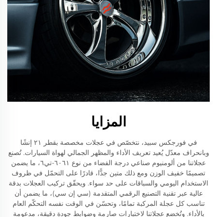
المزايا
في فورجكس سبيد، نتخصّص في عجلات مخصصة بقطر ٢١ إنشًا
وبانحراف معدّل يُعيد تعريف الأداء والمظهر الجمالي لهواة السيارات. تُصنع
عجلاتنا من ألومنيوم صناعي درجة الفضاء من نوع ٦٠٦١-تي٦، ما يضمن
تصميمًا خفيف الوزن ومع ذلك متين جدًّا، قادرًا على التحمّل في ظروف
الاستخدام اليومي والسباقات على حد سواء. ويحقّق تركيب العجلات بدقة
عالية عبر تقنية التصنيع الرقمي المتقدمة (سي إن سي)، ما يضمن أن
تناسب كل عجلة المركبة تمامًا، وتحسّن في الوقت نفسه التحكّم العام
بالأداء. وتُخضع عجلاتنا لاختبارات صارمة وضوابط جودة دقيقة، مدعومة