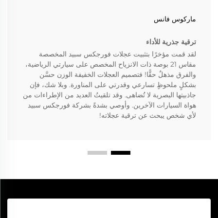
ماركوس فانس
ترقية جذرية للأداء
لقد قمت مؤخرًا بتثبيت عجلات فورجكس سبيد المخصصة
مقاس 21 بوصة ذات الانزياح المخصص على سيارتي الرياضية،
والفرق مذهلٌ حقًّا! فتصميم العجلات الخفيفة الوزن حسَّن
بشكلٍ ملحوظٍ تسارعي وقدرتي على المناورة. وبلا شك، فإن
جاذبيتها البصرية لا تُضاهى. وقد تلقيتُ العديد من الإطراءات من
هواة السيارات الآخرين. وأوصي بشدةً بشركة فورجكس سبيد
لأي شخص يبحث عن ترقية عجلاته!