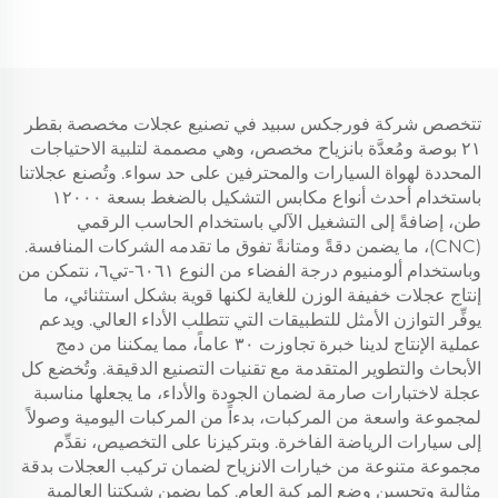
و5x115 و5x120، جنوط
التثبيت بمقاسات 5×112
سيارات ذهبية وكرومية
و5×120 لسيارات بي إم دبليو
إم3 طراز G80 وإم4
وطرازات أودي RS
تتخصص شركة فورجكس سبيد في تصنيع عجلات مخصصة بقطر
٢١ بوصة ومُعدَّة بانزياح مخصص، وهي مصممة لتلبية الاحتياجات
المحددة لهواة السيارات والمحترفين على حد سواء. وتُصنع عجلاتنا
باستخدام أحدث أنواع مكابس التشكيل بالضغط بسعة ١٢٠٠٠
طن، إضافةً إلى التشغيل الآلي باستخدام الحاسب الرقمي
(CNC)، ما يضمن دقةً ومتانةً تفوق ما تقدمه الشركات المنافسة.
وباستخدام ألومنيوم درجة الفضاء من النوع ٦٠٦١-تي٦، نتمكن من
إنتاج عجلات خفيفة الوزن للغاية لكنها قوية بشكل استثنائي، ما
يوفِّر التوازن الأمثل للتطبيقات التي تتطلب الأداء العالي. ويدعم
عملية الإنتاج لدينا خبرة تجاوزت ٣٠ عاماً، مما يمكننا من دمج
الأبحاث والتطوير المتقدمة مع تقنيات التصنيع الدقيقة. وتُخضع كل
عجلة لاختبارات صارمة لضمان الجودة والأداء، ما يجعلها مناسبة
لمجموعة واسعة من المركبات، بدءاً من المركبات اليومية وصولاً
إلى سيارات الرياضة الفاخرة. وبتركيزنا على التخصيص، نقدِّم
مجموعة متنوعة من خيارات الانزياح لضمان تركيب العجلات بدقة
مثالية وتحسين وضع المركبة العام. كما يضمن شبكتنا العالمية