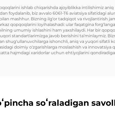
ssan 350Z 370Z
RS5 R8 M2 M5 u
0 S13 R32 uchun
qlarini ishlab chiqarishda ajoyiblikka intilishimiz aniq 
n foydalanib, biz avvalo 6061-T6 aviatsiya sifatidagi a
 bilan mashhur. Bizning ilg‘or tadqiqot va rivojlantirish
rkaz qopqoqlarini loyihalashadi: ular faqatgina forg‘langan
ilning umumiy ishlashini ham yaxshilaydi. Har bir qopqo
yuqori standartlarimizga javob berishini ta’minlaymiz. Biz
lan shug‘ullanuvchilarga ishonchli, aniq va yuqori sifatli
asidagi doimiy o‘zgarishlarga moslashish va innovatsiya qi
katta hajmdagi xaridorlar uchun ehtiyojlarini qondiradiga
ʻpincha soʻraladigan savol