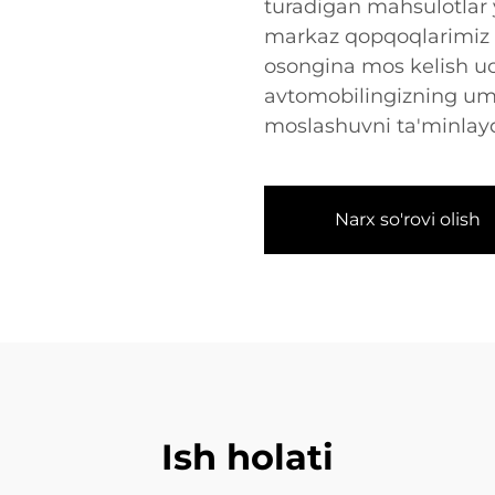
turadigan mahsulotlar y
markaz qopqoqlarimiz tur
osongina mos kelish uc
avtomobilingizning umu
moslashuvni ta'minlayd
Narx so'rovi olish
Ish holati