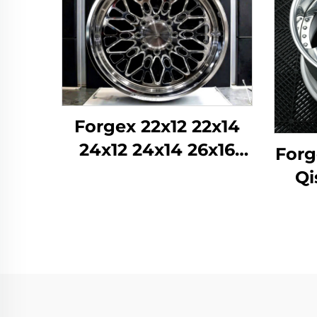
Forgex 22x12 22x14
24x12 24x14 26x16
Forg
Monoblok Forged
Qi
4x4 Offroad 8x170
T
8x180 8x6.5 6x5.5 5x5
D
Kamaz Toshkentlar
dyu
Pol
5x1