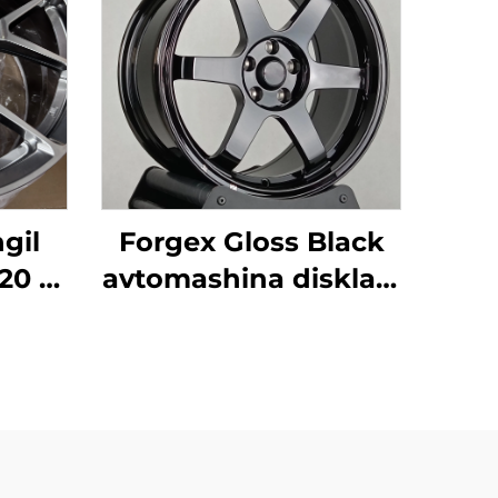
gil
Forgex Gloss Black
 20 21
avtomashina disklari,
uqur
Forged Wheels TE37,
lar
17 18 19 20 dyuymli
x120
chuqur yonbag'li,
4
5x114.3 5x120, Civic,
udi
Supra, IS, BMW M3,