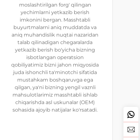
moslashtirilgan forg' qilingan
yechimlarni yetkazib berish
imkonini bergan. Masshtabli
buyurtmalarni aniq muddatda va
aniq muhandislik nuqtai nazaridan
talab qilinadigan chegaralarda
yetkazib berish bo'yicha bizning
isbotlangan operatsion
qobiliyatimiz bizni jahon miqyosida
juda ishonchli ta'minotchi sifatida
mustahkam boshqaruvga ega
qilgan, ya'ni bizning yengil vaznli
mahsulotlarimiz masshtabli ishlab
chiqarishda asl uskunalar (OEM)
sohasida ajoyib natijalar ko'rsatadi.