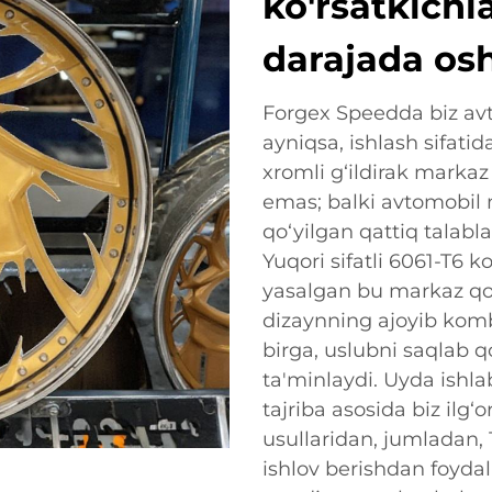
ko'rsatkichl
darajada osh
Forgex Speedda biz avto
ayniqsa, ishlash sifat
xromli g‘ildirak markaz
emas; balki avtomobil 
qo‘yilgan qattiq talabl
Yuqori sifatli 6061-T6 
yasalgan bu markaz qo
dizaynning ajoyib komb
birga, uslubni saqlab q
ta'minlaydi. Uyda ishla
tajriba asosida biz ilg‘
usullaridan, jumladan, 
ishlov berishdan foydala