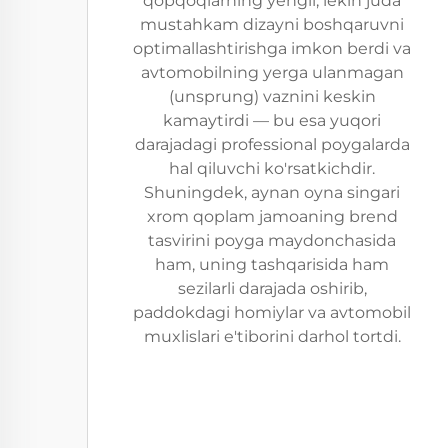
qopqoqlarning yengil, lekin juda
mustahkam dizayni boshqaruvni
optimallashtirishga imkon berdi va
avtomobilning yerga ulanmagan
(unsprung) vaznini keskin
kamaytirdi — bu esa yuqori
darajadagi professional poygalarda
hal qiluvchi ko'rsatkichdir.
Shuningdek, aynan oyna singari
xrom qoplam jamoaning brend
tasvirini poyga maydonchasida
ham, uning tashqarisida ham
sezilarli darajada oshirib,
paddokdagi homiylar va avtomobil
muxlislari e'tiborini darhol tortdi.