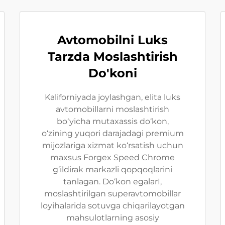
Avtomobilni Luks
Tarzda Moslashtirish
Do'koni
Kaliforniyada joylashgan, elita luks
avtomobillarni moslashtirish
bo‘yicha mutaxassis do‘kon,
o‘zining yuqori darajadagi premium
mijozlariga xizmat ko‘rsatish uchun
maxsus Forgex Speed Chrome
g‘ildirak markazli qopqoqlarini
tanlagan. Do‘kon egalarI,
moslashtirilgan superavtomobillar
loyihalarida sotuvga chiqarilayotgan
mahsulotlarning asosiy