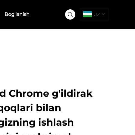
Bog'lanish
UZ
d Chrome g'ildirak
oqlari bilan
gizning ishlash