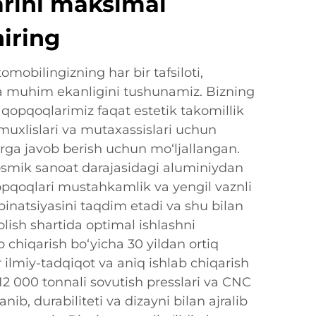
arini maksimal
iring
mobilingizning har bir tafsiloti,
ida muhim ekanligini tushunamiz. Bizning
 qopqoqlarimiz faqat estetik takomillik
muxlislari va mutaxassislari uchun
arga javob berish uchun mo‘ljallangan.
kosmik sanoat darajasidagi aluminiydan
pqoqlari mustahkamlik va yengil vaznli
inatsiyasini taqdim etadi va shu bilan
olish shartida optimal ishlashni
b chiqarish bo‘yicha 30 yildan ortiq
or ilmiy-tadqiqot va aniq ishlab chiqarish
12 000 tonnali sovutish presslari va CNC
nib, durabiliteti va dizayni bilan ajralib