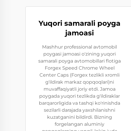
Yuqori samarali poyga
jamoasi
Mashhur professional avtomobil
poygasi jamoasi o'zining yuqori
samarali poyga avtomobillari flotiga
Forgex Speed Chrome Wheel
Center Caps (Forgex tezlikli xromli
g'ildirak markaz qopqoqlari)ni
muvaffaqiyatli joriy etdi. Jamoa
poygada yuqori tezlikda g'ildiraklar
barqarorligida va tashqi ko'rinishda
sezilarli darajada yaxshilanishni
kuzatganini bildirdi. Bizning
forgelangan aluminiy