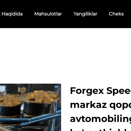
z Haqidida
Mahsulotlar
Yangiliklar
Cheks
Forgex Spee
markaz qopq
avtomobilin