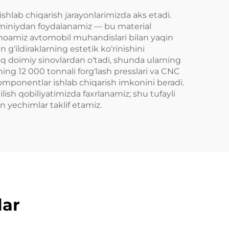
chun
M4, Tesla Model Y
uchun
ishlab chiqarish jarayonlarimizda aks etadi.
luminiydan foydalanamiz — bu material
 jamoamiz avtomobil muhandislari bilan yaqin
 g‘ildiraklarning estetik ko‘rinishini
q doimiy sinovlardan o‘tadi, shunda ularning
ning 12 000 tonnali forg‘lash presslari va CNC
 komponentlar ishlab chiqarish imkonini beradi.
lish qobiliyatimizda faxrlanamiz; shu tufayli
n yechimlar taklif etamiz.
lar