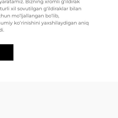
aratamiz. Bizning xromli g‘ildirak
li xil sovutilgan g‘ildiraklar bilan
hun mo‘ljallangan bo‘lib,
miy ko‘rinishini yaxshilaydigan aniq
i.