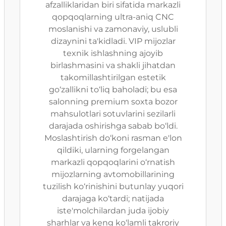
afzalliklaridan biri sifatida markazli
qopqoqlarning ultra-aniq CNC
moslanishi va zamonaviy, uslubli
dizaynini ta'kidladi. VIP mijozlar
texnik ishlashning ajoyib
birlashmasini va shakli jihatdan
takomillashtirilgan estetik
go‘zallikni to‘liq baholadi; bu esa
salonning premium soxta bozor
mahsulotlari sotuvlarini sezilarli
darajada oshirishga sabab bo‘ldi.
Moslashtirish do‘koni rasman e'lon
qildiki, ularning forgelangan
markazli qopqoqlarini o‘rnatish
mijozlarning avtomobillarining
tuzilish ko‘rinishini butunlay yuqori
darajaga ko‘tardi; natijada
iste'molchilardan juda ijobiy
sharhlar va keng ko‘lamli takroriy