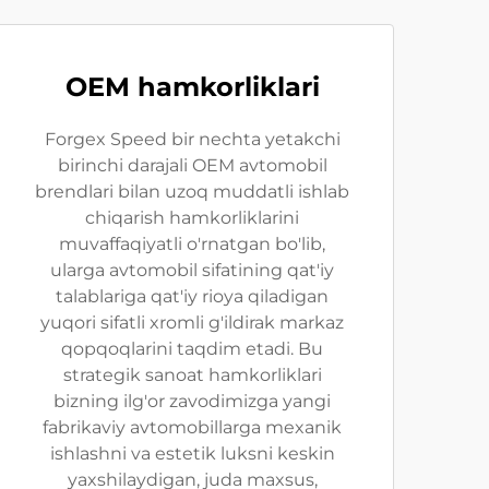
OEM hamkorliklari
Forgex Speed bir nechta yetakchi
birinchi darajali OEM avtomobil
brendlari bilan uzoq muddatli ishlab
chiqarish hamkorliklarini
muvaffaqiyatli o'rnatgan bo'lib,
ularga avtomobil sifatining qat'iy
talablariga qat'iy rioya qiladigan
yuqori sifatli xromli g'ildirak markaz
qopqoqlarini taqdim etadi. Bu
strategik sanoat hamkorliklari
bizning ilg'or zavodimizga yangi
fabrikaviy avtomobillarga mexanik
ishlashni va estetik luksni keskin
yaxshilaydigan, juda maxsus,