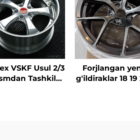
ex VSKF Usul 2/3
Forjlangan yen
smdan Tashkil
g'ildiraklar 18 19
opgan Forged
22 dyuymli ch
isklar 18 19 20
teshikli spitsa
ym Chuqur Lab,
5x112/5x114.3/5
irovka Qilingan
BMW M3/M
14.3 Lexus IS300
Porsche GT3 A