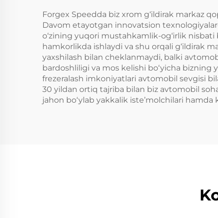
Ni
GS30
Forgex Speedda biz xrom g‘ildirak markaz qopqo
Davom etayotgan innovatsion texnologiyalarda
o‘zining yuqori mustahkamlik-og‘irlik nisbati
hamkorlikda ishlaydi va shu orqali g‘ildirak ma
yaxshilash bilan cheklanmaydi, balki avtomob
bardoshliligi va mos kelishi bo‘yicha bizning 
frezeralash imkoniyatlari avtomobil sevgisi bi
30 yildan ortiq tajriba bilan biz avtomobil soh
jahon bo‘ylab yakkalik iste’molchilari hamda 
Ko