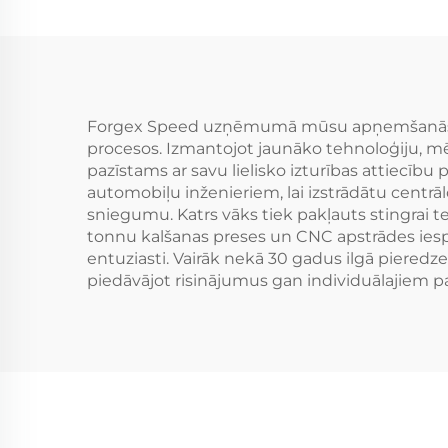
350Z
Forgex Speed uzņēmumā mūsu apņemšanās izci
procesos. Izmantojot jaunāko tehnoloģiju, mē
pazīstams ar savu lielisko izturības attiecīb
automobiļu inženieriem, lai izstrādātu centrālo
sniegumu. Katrs vāks tiek pakļauts stingrai t
tonnu kalšanas preses un CNC apstrādes iesp
entuziasti. Vairāk nekā 30 gadus ilgā pieredz
piedāvājot risinājumus gan individuālajiem pa