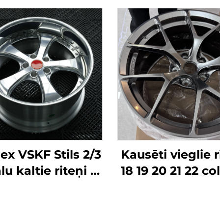
ex VSKF Stils 2/3
Kausēti vieglie r
u kaltie riteņi 18
18 19 20 21 22 col
 20 collu dziļā
reljefa atverē
ņa, pulēti 5x114,3
5x112/5x114.3/5
us IS300 Nissan
piemēroti B