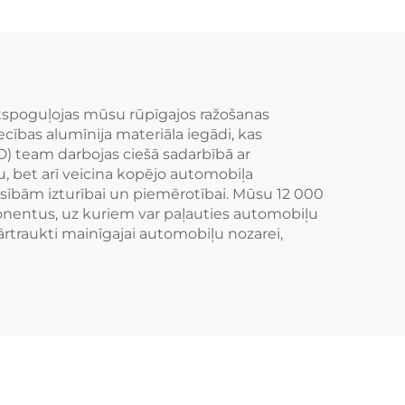
 GT3
priekš Civic Supra IS
2 M5
BMW M3 M4 Tesla
Model Y
spoguļojas mūsu rūpīgajos ražošanas
ības alumīnija materiāla iegādi, kas
D) team darbojas ciešā sadarbībā ar
bu, bet arī veicina kopējo automobiļa
asībām izturībai un piemērotībai. Mūsu 12 000
onentus, uz kuriem var paļauties automobiļu
ārtraukti mainīgajai automobiļu nozarei,