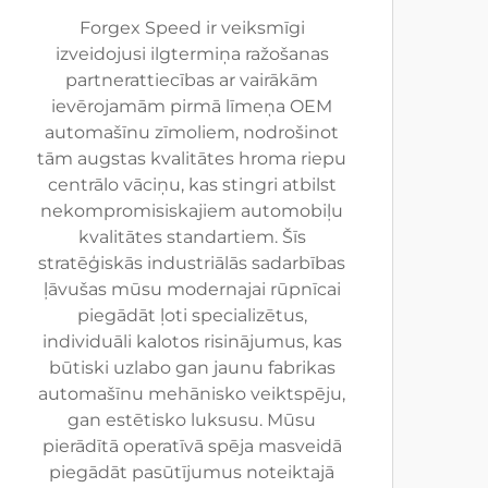
Forgex Speed ir veiksmīgi
izveidojusi ilgtermiņa ražošanas
partnerattiecības ar vairākām
ievērojamām pirmā līmeņa OEM
automašīnu zīmoliem, nodrošinot
tām augstas kvalitātes hroma riepu
centrālo vāciņu, kas stingri atbilst
nekompromisiskajiem automobiļu
kvalitātes standartiem. Šīs
stratēģiskās industriālās sadarbības
ļāvušas mūsu modernajai rūpnīcai
piegādāt ļoti specializētus,
individuāli kalotos risinājumus, kas
būtiski uzlabo gan jaunu fabrikas
automašīnu mehānisko veiktspēju,
gan estētisko luksusu. Mūsu
pierādītā operatīvā spēja masveidā
piegādāt pasūtījumus noteiktajā