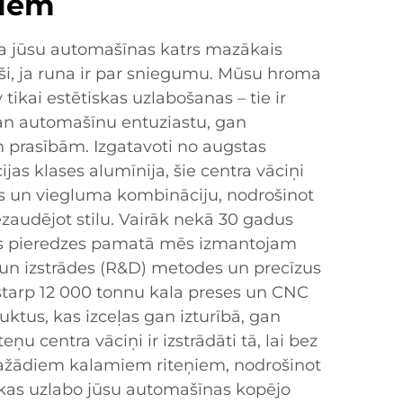
ņiem
ka jūsu automašīnas katrs mazākais
aši, ja runa ir par sniegumu. Mūsu hroma
 tikai estētiskas uzlabošanas – tie ir
u gan automašīnu entuziastu, gan
m prasībām. Izgatavoti no augstas
ijas klases alumīnija, šie centra vāciņi
as un viegluma kombināciju, nodrošinot
audējot stilu. Vairāk nekā 30 gadus
nas pieredzes pamatā mēs izmantojam
un izstrādes (R&D) metodes un precīzus
starp 12 000 tonnu kala preses un CNC
duktus, kas izceļas gan izturībā, gan
ņu centra vāciņi ir izstrādāti tā, lai bez
žādiem kalamiem riteņiem, nodrošinot
kas uzlabo jūsu automašīnas kopējo