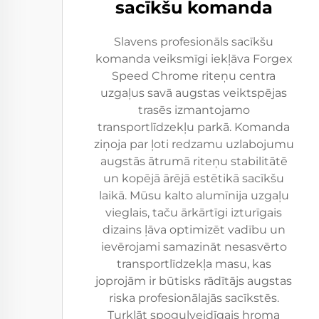
sacīkšu komanda
Slavens profesionāls sacīkšu
komanda veiksmīgi iekļāva Forgex
Speed Chrome riteņu centra
uzgaļus savā augstas veiktspējas
trasēs izmantojamo
transportlīdzekļu parkā. Komanda
ziņoja par ļoti redzamu uzlabojumu
augstās ātrumā riteņu stabilitātē
un kopējā ārējā estētikā sacīkšu
laikā. Mūsu kalto alumīnija uzgaļu
vieglais, taču ārkārtīgi izturīgais
dizains ļāva optimizēt vadību un
ievērojami samazināt nesasvērto
transportlīdzekļa masu, kas
joprojām ir būtisks rādītājs augstas
riska profesionālajās sacīkstēs.
Turklāt spoguļveidīgais hroma