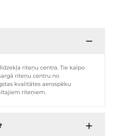
īdzekļa riteņu centra. Tie kalpo
argā riteņu centru no
stas kvalitātes aerospēku
ltajiem riteņiem.
?