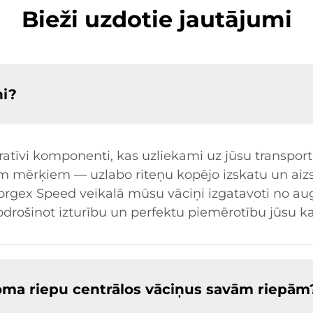
Bieži uzdotie jautājumi
ņi?
atīvi komponenti, kas uzliekami uz jūsu transportl
m mērķiem — uzlabo riteņu kopējo izskatu un aizs
gex Speed veikalā mūsu vāciņi izgatavoti no aug
drošinot izturību un perfektu piemērotību jūsu ka
roma riepu centrālos vāciņus savām riepām