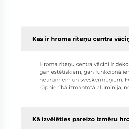
Kas ir hroma riteņu centra vāci
Hroma riteņu centra vāciņi ir dekor
gan estētiskiem, gan funkcionālie
netīrumiem un svešķermeņiem. For
rūpniecībā izmantotā alumīnija, no
Kā izvēlēties pareizo izmēru h