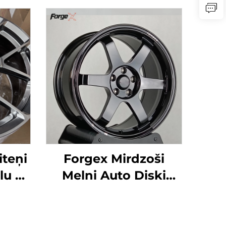
iteņi
Forgex Mirdzoši
lu ar
Melni Auto Diski
m,
Kaltie Riteņi TE37 17
x120
18 19 20 collu Dziļās
MW
Malas 5x114.3 5x120