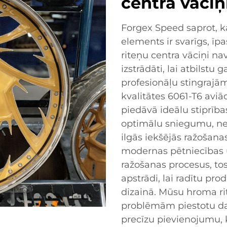
centra vāci
Forgex Speed saprot, 
elements ir svarīgs, īp
riteņu centra vāciņi nav
izstrādāti, lai atbilst
profesionāļu stingrajā
kvalitātes 6061-T6 aviāc
piedāvā ideālu stiprīb
optimālu sniegumu, nez
ilgās iekšējās ražoša
modernas pētniecības 
ražošanas procesus, to
apstrādi, lai radītu pro
dizainā. Mūsu hroma rite
problēmām piestotu da
precīzu pievienojumu, 