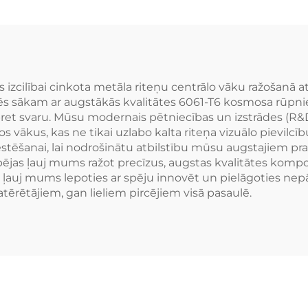
 370Z GS300 S13
M3/M4 Porsche
R32
Audi RS5 R8 M
lībai cinkota metāla riteņu centrālo vāku ražošanā at
s sākam ar augstākās kvalitātes 6061-T6 kosmosa rūpniec
u pret svaru. Mūsu modernais pētniecības un izstrādes (R&
s vākus, kas ne tikai uzlabo kalta riteņa vizuālo pievilcī
estēšanai, lai nodrošinātu atbilstību mūsu augstajiem pr
ējas ļauj mums ražot precīzus, augstas kvalitātes komp
e ļauj mums lepoties ar spēju innovēt un pielāgoties nep
tērētājiem, gan lieliem pircējiem visā pasaulē.