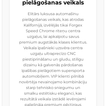
pielāgošanas veikals
Elitārs luksusa automašīnu
pielāgošanas veikals, kas atrodas
Kalifornijā, izvēlējās tikai Forgex
Speed Chrome riteņu centra
uzgaļus, lai apkalpotu savus
premium augstākās klases klientus.
Veikala īpašnieki uzsvēra centra
uzgaļu ultraprecīzo CNC
piestiprināšanu un gludu, stilīgu
dizainu kā galvenās pārdošanas
īpašības pielāgotiem supersporta
automobiļiem. VIP klienti pilnībā
novērtēja nevainojamo kombināciju
starp tehnisko sniegumu un
smalku estētisku eleganci, kas
rezultātā veikala izstādē ievērojami
palielināja premium pēctirgus