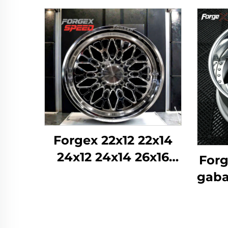
Forgex 22x12 22x14
24x12 24x14 26x16
Forg
Monobloka kausētie
gabal
4x4 Offroad 8x170
19
8x180 8x6.5 6x5.5 5x5
mali
Kravas auto riteņi
Lex