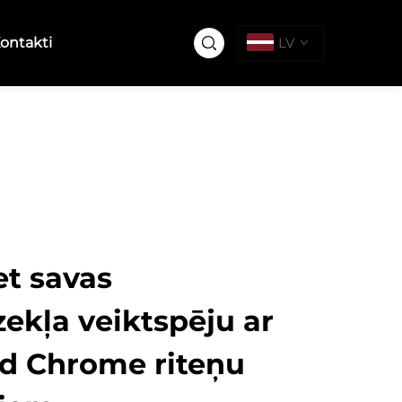
ontakti
LV
et savas
zekļa veiktspēju ar
d Chrome riteņu