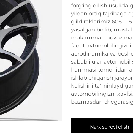
forg'ing qilish usulida 
yildan ortiq tajribaga 
g'ildiraklarimiz 6061-T6
yasalgan bo'lib, mustah
mukammal muvozanatni
faqat avtomobilingiznin
aerodinamika va boshq
sababli ular avtomobil 
hammasi tomonidan afzal
ishlab chiqarish jarayon
kelishini ta'minlaydigan
avtomobilingizni xavfsi
buzmasdan chegarasigac
Narx so'rovi olish