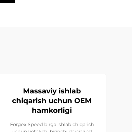
Massaviy ishlab
chiqarish uchun OEM
hamkorligi
Forgex Speed birga ishlab chiqarish
uchun yetakchi birinchi darajali asl