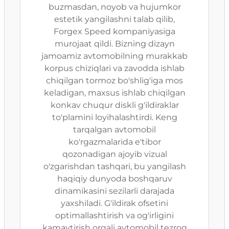
buzmasdan, noyob va hujumkor
estetik yangilashni talab qilib,
Forgex Speed kompaniyasiga
murojaat qildi. Bizning dizayn
jamoamiz avtomobilning murakkab
korpus chiziqlari va zavodda ishlab
chiqilgan tormoz bo'shlig'iga mos
keladigan, maxsus ishlab chiqilgan
konkav chuqur diskli g'ildiraklar
to'plamini loyihalashtirdi. Keng
tarqalgan avtomobil
ko'rgazmalarida e'tibor
qozonadigan ajoyib vizual
o'zgarishdan tashqari, bu yangilash
haqiqiy dunyoda boshqaruv
dinamikasini sezilarli darajada
yaxshiladi. G'ildirak ofsetini
optimallashtirish va og'irligini
kamaytirish orqali avtomobil tezroq