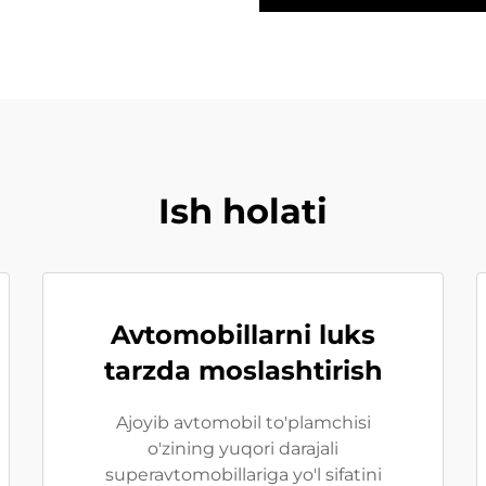
Ish holati
Avtomobillarni luks
tarzda moslashtirish
Ajoyib avtomobil to'plamchisi
o'zining yuqori darajali
superavtomobillariga yo'l sifatini