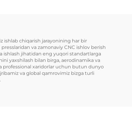
S2000
18x9 5x114.3 JDM
 Type
Avtomashinalar
Yo'lovchi Avtomobili
Disklari Nissan 370Z
350Z Infiniti Q50 Q60
z ishlab chiqarish jarayonining har bir
sh presslaridan va zamonaviy CNC ishlov berish
G35 G37 uchun
va ishlash jihatidan eng yuqori standartlarga
hini yaxshilash bilan birga, aerodinamika va
va professional xaridorlar uchun butun dunyo
ajribamiz va global qamrovimiz bizga turli
.