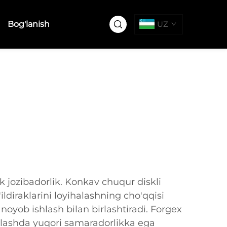
Bog'lanish
UZ
k jozibadorlik. Konkav chuqur diskli
'ildiraklarini loyihalashning cho'qqisi
i noyob ishlash bilan birlashtiradi. Forgex
lashda yuqori samaradorlikka ega