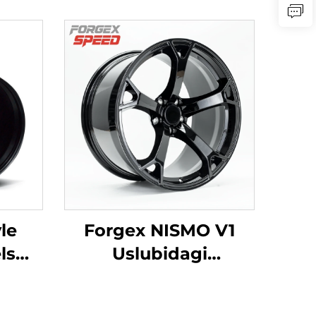
le
Forgex NISMO V1
ls
Uslubidagi
114.3
Forgirilgan
50Z
G'ildiraklar 19x9.5