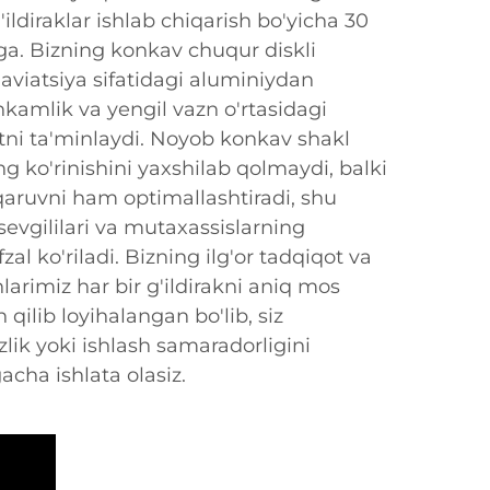
g'ildiraklar ishlab chiqarish bo'yicha 30
ega. Bizning konkav chuqur diskli
 aviatsiya sifatidagi aluminiydan
kamlik va yengil vazn o'rtasidagi
 ta'minlaydi. Noyob konkav shakl
g ko'rinishini yaxshilab qolmaydi, balki
aruvni ham optimallashtiradi, shu
sevgililari va mutaxassislarning
 ko'riladi. Bizning ilg'or tadqiqot va
larimiz har bir g'ildirakni aniq mos
 qilib loyihalangan bo'lib, siz
zlik yoki ishlash samaradorligini
ha ishlata olasiz.