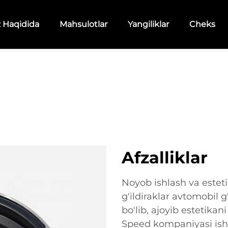
z Haqidida
Mahsulotlar
Yangiliklar
Cheks
Afzalliklar
Noyob ishlash va esteti
g'ildiraklar avtomobil g
bo'lib, ajoyib estetikan
Speed kompaniyasi ish