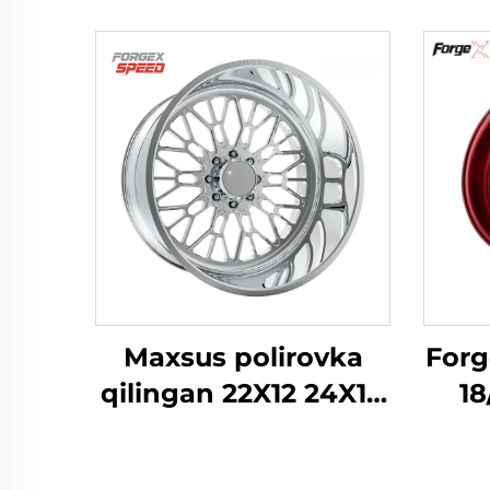
Maxsus polirovka
Forg
qilingan 22X12 24X14
18
24X12 26X12 28X16
F
dyuym 8x170 8x180
g'il