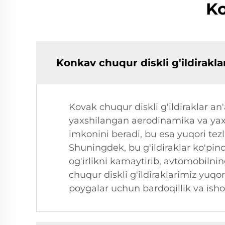
Ko
Konkav chuqur diskli g'ildiraklar
Kovak chuqur diskli g'ildiraklar an
yaxshilangan aerodinamika va yaxs
imkonini beradi, bu esa yuqori tezl
Shuningdek, bu g'ildiraklar ko'pin
og'irlikni kamaytirib, avtomobiln
chuqur diskli g'ildiraklarimiz yuqo
poygalar uchun bardoqillik va ishon