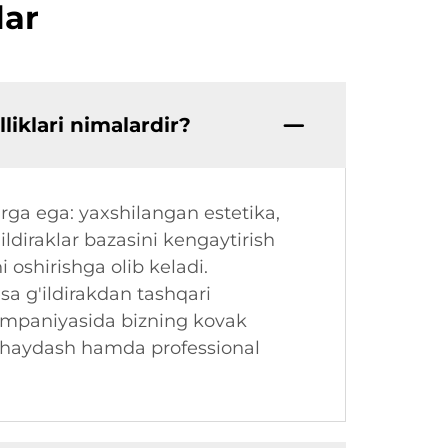
lar
liklari nimalardir?
larga ega: yaxshilangan estetika,
ldiraklar bazasini kengaytirish
 oshirishga olib keladi.
sa g'ildirakdan tashqari
kompaniyasida bizning kovak
lik haydash hamda professional