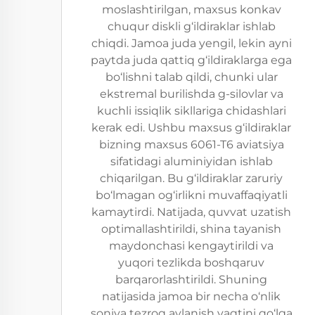
moslashtirilgan, maxsus konkav
chuqur diskli g‘ildiraklar ishlab
chiqdi. Jamoa juda yengil, lekin ayni
paytda juda qattiq g‘ildiraklarga ega
bo‘lishni talab qildi, chunki ular
ekstremal burilishda g-silovlar va
kuchli issiqlik sikllariga chidashlari
kerak edi. Ushbu maxsus g‘ildiraklar
bizning maxsus 6061-T6 aviatsiya
sifatidagi aluminiyidan ishlab
chiqarilgan. Bu g‘ildiraklar zaruriy
bo‘lmagan og‘irlikni muvaffaqiyatli
kamaytirdi. Natijada, quvvat uzatish
optimallashtirildi, shina tayanish
maydonchasi kengaytirildi va
yuqori tezlikda boshqaruv
barqarorlashtirildi. Shuning
natijasida jamoa bir necha o‘nlik
soniya tezroq aylanish vaqtini qo‘lga