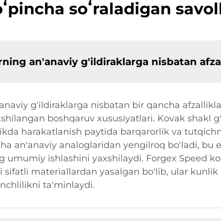
ʻpincha soʻraladigan savol
ning an'anaviy g'ildiraklarga nisbatan afzal
'anaviy g'ildiraklarga nisbatan bir qancha afzallik
hilangan boshqaruv xususiyatlari. Kovak shakl g'i
ikda harakatlanish paytida barqarorlik va tutqichni
cha an'anaviy analoglaridan yengilroq bo'ladi, bu e
ing umumiy ishlashini yaxshilaydi. Forgex Speed 
ri sifatli materiallardan yasalgan bo'lib, ular kun
chlilikni ta'minlaydi.