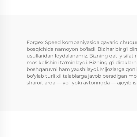
6x139.7 Alyuminiy
be
Forged yuk
Type
mashinasi
GR S
g'ildiraklari Ford F-
350 RAM1500 2500
Forgex Speed kompaniyasida qavariq chuqur disk
bosqichida namoyon bo'ladi. Biz har bir g'ildi
disk uchun
usullaridan foydalanamiz. Bizning qat'iy sifat
mos kelishini ta'minlaydi. Bizning g'ildirakla
boshqaruvni ham yaxshilaydi. Mijozlarga qoniq
bo'ylab turli xil talablarga javob beradigan mo
sharoitlarda — yo'l yoki avtoringda — ajoyib 