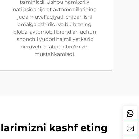
ta'minladi. Ushbu hamkorlik
natijasida tijorat avtomobillarining
juda muvaffaqiyatli chiqarilishi
amalga oshirildi va bu bizning
global avtomobil brendlari uchun
ishonchli yuqori hajmli yetkazib
beruvchi sifatida obro'mizni
mustahkamladi.
larimizni kashf eting