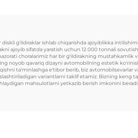
ad seatli, Civic
WRX STI Evo X 
 R, WRX STI, M3,
RX7 IS300 Civic
upra, BRZ uchun
R BRZ
li g'ildiraklar ishlab chiqarishda ajoyiblikka intilishimi
rakni ajoyib sifatda yaratish uchun 12 000 tonnali sovuti
 nazorati choralarimiz har bir g'ildirakning mustahkamlik 
rning noyob qavariq dizayni avtomobilning estetik ko'rinis
ishni ta'minlashga e'tibor berib, biz avtomobilsevarlar 
slashtiriladigan variantlarni taklif etamiz. Bizning keng t
ishlaydigan mahsulotlarni yetkazib berish imkonini beradi