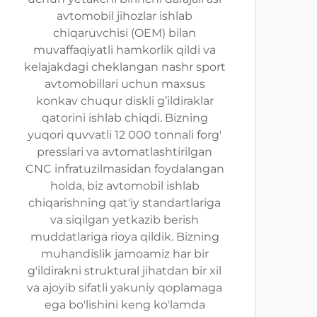
avtomobil jihozlar ishlab
chiqaruvchisi (OEM) bilan
muvaffaqiyatli hamkorlik qildi va
kelajakdagi cheklangan nashr sport
avtomobillari uchun maxsus
konkav chuqur diskli g’ildiraklar
qatorini ishlab chiqdi. Bizning
yuqori quvvatli 12 000 tonnali forg'
presslari va avtomatlashtirilgan
CNC infratuzilmasidan foydalangan
holda, biz avtomobil ishlab
chiqarishning qat'iy standartlariga
va siqilgan yetkazib berish
muddatlariga rioya qildik. Bizning
muhandislik jamoamiz har bir
g'ildirakni struktural jihatdan bir xil
va ajoyib sifatli yakuniy qoplamaga
ega bo'lishini keng ko'lamda