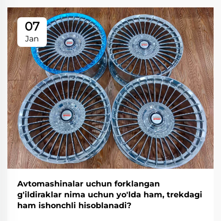
07
Jan
Avtomashinalar uchun forklangan
g'ildiraklar nima uchun yo'lda ham, trekdagi
ham ishonchli hisoblanadi?