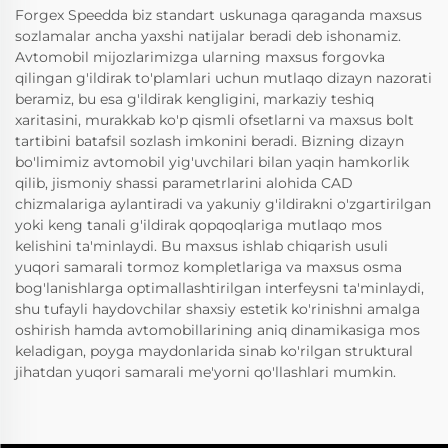
Forgex Speedda biz standart uskunaga qaraganda maxsus
sozlamalar ancha yaxshi natijalar beradi deb ishonamiz.
Avtomobil mijozlarimizga ularning maxsus forgovka
qilingan g'ildirak to'plamlari uchun mutlaqo dizayn nazorati
beramiz, bu esa g'ildirak kengligini, markaziy teshiq
xaritasini, murakkab ko'p qismli ofsetlarni va maxsus bolt
tartibini batafsil sozlash imkonini beradi. Bizning dizayn
bo'limimiz avtomobil yig'uvchilari bilan yaqin hamkorlik
qilib, jismoniy shassi parametrlarini alohida CAD
chizmalariga aylantiradi va yakuniy g'ildirakni o'zgartirilgan
yoki keng tanali g'ildirak qopqoqlariga mutlaqo mos
kelishini ta'minlaydi. Bu maxsus ishlab chiqarish usuli
yuqori samarali tormoz kompletlariga va maxsus osma
bog'lanishlarga optimallashtirilgan interfeysni ta'minlaydi,
shu tufayli haydovchilar shaxsiy estetik ko'rinishni amalga
oshirish hamda avtomobillarining aniq dinamikasiga mos
keladigan, poyga maydonlarida sinab ko'rilgan struktural
jihatdan yuqori samarali me'yorni qo'llashlari mumkin.