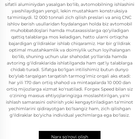
sifatli aluminiydan yasalgan bo'lib, avtomobilning ishlashini
yaxshilaydigan yengil, lekin mustahkam konstruksiya
ta'minlaydi. 12 000 tonnali zich qilish preslari va aniq CNC
ishlov berish usullaridan foydalangan holda biz avtomobil
muhobbatdoşlari hamda mutaxassislarga qo'yiladigan
qattiq talablarga mos keladigan, hatto ularni ortiqcha
bajardigan g'ildiraklar ishlab chiqaramiz. Har bir g'ildirak
optimal mustahkamlik va doimiylik uchun loyihalangan
bo'lib, shuning uchun ular shahodat yo'llarida hamda
avtoring g'ildiraklarida ishlatilganda ham qat'iy talablarga
chidab turadi. Sifatga bo'lgan intilishimiz butun dunyo
bo'ylab tarqalgan tarqatish tarmog'imiz orqali aks etadi:
har yili 170 dan ortiq shahod va mintaqalarda 10 000 dan
ortiq mijozlarga xizmat ko'rsatiladi. Forgex Speed bilan siz
o'zining maxsus ehtiyojlaringizga moslashtirilgan, ya'ni
ishlash samarasini oshirish yoki kengaytiriladigan ta'minot
yechimlarini qidirayotgan bo'lsangiz ham, zich qilishgan
g'ildiraklar bo'yicha individual yechimlarga ega bo'lasiz.
Narx so'rovi olish