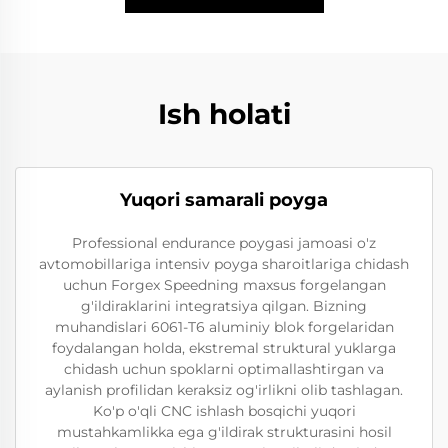
Ish holati
Yuqori samarali poyga
Professional endurance poygasi jamoasi o'z
avtomobillariga intensiv poyga sharoitlariga chidash
uchun Forgex Speedning maxsus forgelangan
g'ildiraklarini integratsiya qilgan. Bizning
muhandislari 6061-T6 aluminiy blok forgelaridan
foydalangan holda, ekstremal struktural yuklarga
chidash uchun spoklarni optimallashtirgan va
aylanish profilidan keraksiz og'irlikni olib tashlagan.
Ko'p o'qli CNC ishlash bosqichi yuqori
mustahkamlikka ega g'ildirak strukturasini hosil