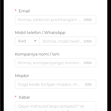
Email
0/100
Mobil telefon / WhatsApp
Kod
0/100
Kompaniya nomi / Ism
0/100
Miqdor
0/50
Xabar