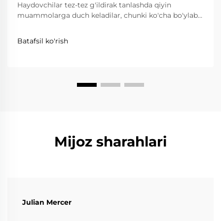
Haydovchilar tez-tez g'ildirak tanlashda qiyin
muammolarga duch keladilar, chunki ko'cha bo'ylab
harakatlanish ishonchlilik, qulaylik va yo'l qoidalariga
rioya qilishni talab qiladi, dori-borilish esa juda
Batafsil ko'rish
yengillik, mustahkamlik va aniqlikni talab qiladi.
Forged g'ildiraklar...
Mijoz sharahlari
Julian Mercer