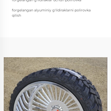
forgelangan g'ildiraklar uchun polirovka
forgelangan alyuminiy g'ildiraklarni polirovka
qilish