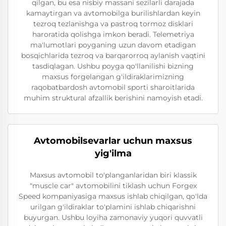
qilgan, bu esa nisbiy massani sezilarli darajada
kamaytirgan va avtomobilga burilishlardan keyin
tezroq tezlanishga va pastroq tormoz disklari
haroratida qolishga imkon beradi. Telemetriya
ma'lumotlari poyganing uzun davom etadigan
bosqichlarida tezroq va barqarorroq aylanish vaqtini
tasdiqlagan. Ushbu poyga qo'llanilishi bizning
maxsus forgelangan g'ildiraklarimizning
raqobatbardosh avtomobil sporti sharoitlarida
muhim struktural afzallik berishini namoyish etadi.
Avtomobilsevarlar uchun maxsus
yig'ilma
Maxsus avtomobil to'planganlaridan biri klassik
"muscle car" avtomobilini tiklash uchun Forgex
Speed kompaniyasiga maxsus ishlab chiqilgan, qo'lda
urilgan g'ildiraklar to'plamini ishlab chiqarishni
buyurgan. Ushbu loyiha zamonaviy yuqori quvvatli