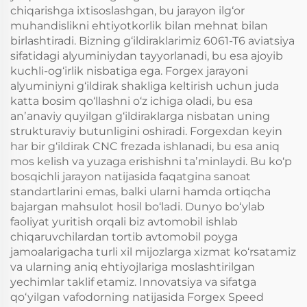
chiqarishga ixtisoslashgan, bu jarayon ilg‘or
muhandislikni ehtiyotkorlik bilan mehnat bilan
birlashtiradi. Bizning g‘ildiraklarimiz 6061-T6 aviatsiya
sifatidagi alyuminiydan tayyorlanadi, bu esa ajoyib
kuchli-og‘irlik nisbatiga ega. Forgex jarayoni
alyuminiyni g‘ildirak shakliga keltirish uchun juda
katta bosim qo‘llashni o‘z ichiga oladi, bu esa
anʼanaviy quyilgan g‘ildiraklarga nisbatan uning
strukturaviy butunligini oshiradi. Forgexdan keyin
har bir g‘ildirak CNC frezada ishlanadi, bu esa aniq
mos kelish va yuzaga erishishni taʼminlaydi. Bu ko‘p
bosqichli jarayon natijasida faqatgina sanoat
standartlarini emas, balki ularni hamda ortiqcha
bajargan mahsulot hosil bo‘ladi. Dunyo bo‘ylab
faoliyat yuritish orqali biz avtomobil ishlab
chiqaruvchilardan tortib avtomobil poyga
jamoalarigacha turli xil mijozlarga xizmat ko‘rsatamiz
va ularning aniq ehtiyojlariga moslashtirilgan
yechimlar taklif etamiz. Innovatsiya va sifatga
qo‘yilgan vafodorning natijasida Forgex Speed