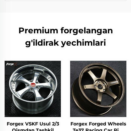
Premium forgelangan
g'ildirak yechimlari
Forgex VSKF Usul 2/3
Forgex Forged Wheels
Qismdan Tashkil
Te37 Racing Car Rim