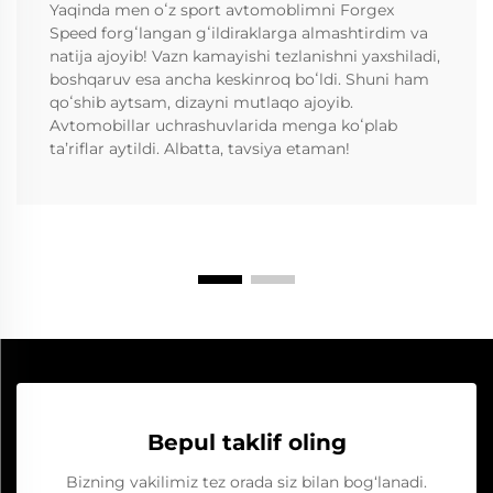
Yaqinda men oʻz sport avtomoblimni Forgex
Speed forgʻlangan gʻildiraklarga almashtirdim va
natija ajoyib! Vazn kamayishi tezlanishni yaxshiladi,
boshqaruv esa ancha keskinroq boʻldi. Shuni ham
qoʻshib aytsam, dizayni mutlaqo ajoyib.
Avtomobillar uchrashuvlarida menga koʻplab
taʼriflar aytildi. Albatta, tavsiya etaman!
Bepul taklif oling
Bizning vakilimiz tez orada siz bilan bog‘lanadi.