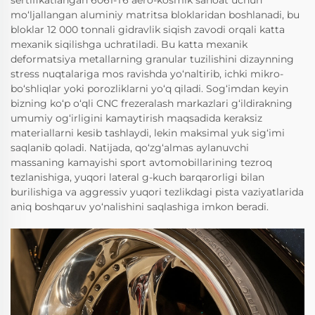
sertifikatlangan 6061-T6 aero-kosmik sanoat uchun
mo‘ljallangan aluminiy matritsa bloklaridan boshlanadi, bu
bloklar 12 000 tonnali gidravlik siqish zavodi orqali katta
mexanik siqilishga uchratiladi. Bu katta mexanik
deformatsiya metallarning granular tuzilishini dizaynning
stress nuqtalariga mos ravishda yo‘naltirib, ichki mikro-
bo‘shliqlar yoki porozliklarni yo‘q qiladi. Sog‘imdan keyin
bizning ko‘p o‘qli CNC frezeralash markazlari g‘ildirakning
umumiy og‘irligini kamaytirish maqsadida keraksiz
materiallarni kesib tashlaydi, lekin maksimal yuk sig‘imi
saqlanib qoladi. Natijada, qo‘zg‘almas aylanuvchi
massaning kamayishi sport avtomobillarining tezroq
tezlanishiga, yuqori lateral g-kuch barqarorligi bilan
burilishiga va aggressiv yuqori tezlikdagi pista vaziyatlarida
aniq boshqaruv yo‘nalishini saqlashiga imkon beradi.