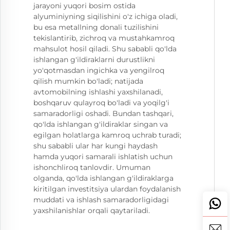
jarayoni yuqori bosim ostida
alyuminiyning siqilishini o'z ichiga oladi,
bu esa metallning donali tuzilishini
tekislantirib, zichroq va mustahkamroq
mahsulot hosil qiladi. Shu sababli qo'lda
ishlangan g'ildiraklarni durustlikni
yo'qotmasdan ingichka va yengilroq
qilish mumkin bo'ladi; natijada
avtomobilning ishlashi yaxshilanadi,
boshqaruv qulayroq bo'ladi va yoqilg'i
samaradorligi oshadi. Bundan tashqari,
qo'lda ishlangan g'ildiraklar singan va
egilgan holatlarga kamroq uchrab turadi;
shu sababli ular har kungi haydash
hamda yuqori samarali ishlatish uchun
ishonchliroq tanlovdir. Umuman
olganda, qo'lda ishlangan g'ildiraklarga
kiritilgan investitsiya ulardan foydalanish
muddati va ishlash samaradorligidagi
yaxshilanishlar orqali qaytariladi.