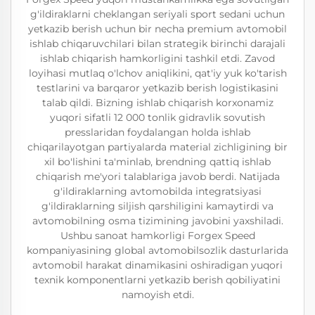
g'ildiraklarni cheklangan seriyali sport sedani uchun
yetkazib berish uchun bir necha premium avtomobil
ishlab chiqaruvchilari bilan strategik birinchi darajali
ishlab chiqarish hamkorligini tashkil etdi. Zavod
loyihasi mutlaq o'lchov aniqlikini, qat'iy yuk ko'tarish
testlarini va barqaror yetkazib berish logistikasini
talab qildi. Bizning ishlab chiqarish korxonamiz
yuqori sifatli 12 000 tonlik gidravlik sovutish
presslaridan foydalangan holda ishlab
chiqarilayotgan partiyalarda material zichligining bir
xil bo'lishini ta'minlab, brendning qattiq ishlab
chiqarish me'yori talablariga javob berdi. Natijada
g'ildiraklarning avtomobilda integratsiyasi
g'ildiraklarning siljish qarshiligini kamaytirdi va
avtomobilning osma tizimining javobini yaxshiladi.
Ushbu sanoat hamkorligi Forgex Speed
kompaniyasining global avtomobilsozlik dasturlarida
avtomobil harakat dinamikasini oshiradigan yuqori
texnik komponentlarni yetkazib berish qobiliyatini
namoyish etdi.