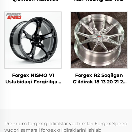
Topgan Forged Disklar
17 18 19 20 Inch 5x114.3
18 19 20 dyuym
Aluminum Custom
Chuqur Lab, Polirovka
Forged Rims for
Qilingan 5x114.3 Lexus
Nissan 370Z 350Z
IS300 Nissan 350Z
Toyota Honda
370Z GS300 S13 R32
uchun
Forgex NISMO V1
Forgex R2 Soqilgan
Uslubidagi Forgirilgan
G'ildirak 18 13 20 21 22
G'ildiraklar 19x9.5 18x9
23 Inch 5X112 5X120
5x114.3 JDM
Soqilgan G'ildiraklar
Avtomashinalar
Racing Car G'ildiraklari
Yo'lovchi Avtomobili
Audi RS3 S4 A7 BMW
Disklari Nissan 370Z
M3 M4 M5 M8 uchun
350Z Infiniti Q50 Q60
Premium forgex g‘ildiraklar yechimlari Forgex Speed
G35 G37 uchun
yuqori samarali forgex g‘ildiraklarini ishlab