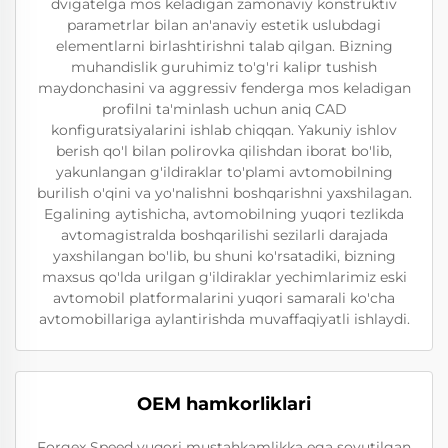
dvigatelga mos keladigan zamonaviy konstruktiv
parametrlar bilan an'anaviy estetik uslubdagi
elementlarni birlashtirishni talab qilgan. Bizning
muhandislik guruhimiz to'g'ri kalipr tushish
maydonchasini va aggressiv fenderga mos keladigan
profilni ta'minlash uchun aniq CAD
konfiguratsiyalarini ishlab chiqqan. Yakuniy ishlov
berish qo'l bilan polirovka qilishdan iborat bo'lib,
yakunlangan g'ildiraklar to'plami avtomobilning
burilish o'qini va yo'nalishni boshqarishni yaxshilagan.
Egalining aytishicha, avtomobilning yuqori tezlikda
avtomagistralda boshqarilishi sezilarli darajada
yaxshilangan bo'lib, bu shuni ko'rsatadiki, bizning
maxsus qo'lda urilgan g'ildiraklar yechimlarimiz eski
avtomobil platformalarini yuqori samarali ko'cha
avtomobillariga aylantirishda muvaffaqiyatli ishlaydi.
OEM hamkorliklari
Forgex Speed yuqori mustahkamlikka ega sovutilgan