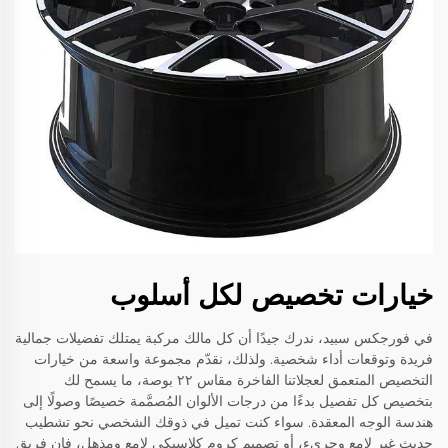
خيارات تخصيص لكل أسلوب
في فورجكس سبيد، ندرك جيدًا أن كل مالك مركبة يمتلك تفضيلات جمالية
فريدة وتوقعات أداء شخصية. ولذلك، نقدّم مجموعة واسعة من خيارات
التخصيص المتعمق لعجلاتنا الفاخرة مقاس ٢٢ بوصة، ما يسمح لك
بتخصيص كل تفصيل بدءًا من درجات الألوان المُصمَّمة خصيصًا وصولًا إلى
هندسة الوجه المعقدة. سواء كنت تميل في ذوقك الشخصي نحو تشطيب
حديث غير لامع وجريء، أو تصميم كروم كلاسيكي لامع ومذهل، فإن فريق