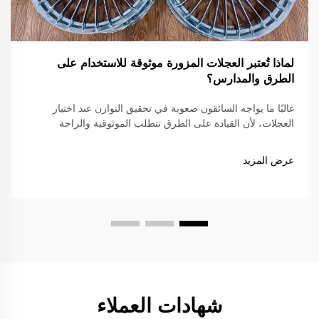
لماذا تُعتبر العجلات المزورة موثوقة للاستخدام على
الطرق والمدارس؟
غالبًا ما يواجه السائقون صعوبة في تحقيق التوازن عند اختيار
العجلات، لأن القيادة على الطرق تتطلب الموثوقية والراحة
والامتثال للقوانين المرورية، في حين أن القيادة على المضمار
تتطلب خفة شديدة وقوة ودقة عالية. العجلات المطروقة...
عرض المزيد
شهادات العملاء