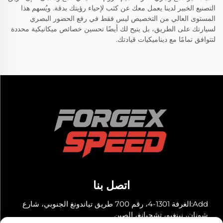
التصنيع الخبير لدينا يعمل معك عن كثب لإحياء رؤيتك بدقة. ويُسهم هذا
المستوى العالي من التخصيص ليس فقط في رفع الحضور البصري
لسيارتك على الطريق، بل يتيح لك أيضًا تحسين خصائص ميكانيكية محددة
لتتوافق تمامًا مع ديناميكيات قيادتك.
اتصل بنا
Add:الغرفة 1301-4، رقم 700 طريق تياندونغ الجنوبي، شارع
شونان، نينغبو، تشجيانغ، الصين