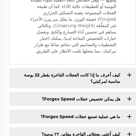
وقوتها — وهي خصائص بالغة الأهمية سواءً للقيادة
اليومية أو للتطبيقات عالية الأداء. كما أن طبيعة
العجلات المصنوعة بتقنية التشكيل الحراري
(Forged) خفيفة الوزن، ما يقلل من وزن الأجزاء
غير المعلَّقة (Unsprung Weight)، وبالتالي
يساهم في تحسين أداء التسارع والكبح. وبفضل
خيارات التخصيص المتاحة لدينا، يمكنك اختيار
التشطيبات والتصاميم التي تتناغم تمامًا مع طراز
مركبتك، مما يجعلها تلفت الأنظار على الطريق.
كيف أعرف ما إذا كانت العجلات الفاخرة بقطر 22 بوصة
مناسبة لمركبتي؟
هل يمكن تخصيص عجلات Forgex Speed؟
ما هي عملية تصنيع عجلات Forgex Speed؟
كيف أعتني بعجلاتي الفاخرة مقاس ٢٢ بوصة؟