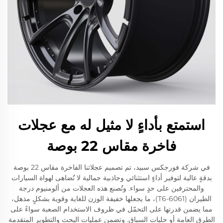
استمتع بأداءٍ لا مثيل له مع عجلات
فاخرة مقاس 22 بوصة
في شركة فورجكس سبيد، تم تصميم عجلاتنا الفاخرة مقاس 22 بوصة
بدقةٍ عالية لتوفير أداءٍ استثنائي وجاذبية جمالية لا تُضاهى لهواة السيارات
والمحترفين على حدٍ سواء. وتُصنع هذه العجلات من ألومنيوم درجة
الطيران (6061-T6)، ما يجعلها خفيفة الوزن للغاية وقوية بشكلٍ مذهل،
مما يضمن قدرتها على التحمّل في ظروف الاستخدام الصعبة سواءً على
الطرق العامة أو حلبات السباق. وتضمن عمليات البحث والتطوير المتقدمة