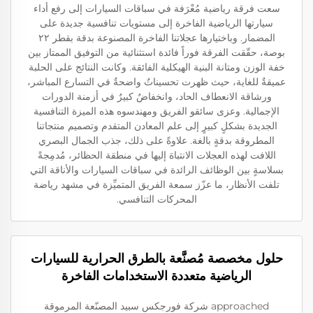
سعت فرقة رياضية مُعْرَفة في سباقات السيارات إلى رفع أداء
سيارتها الرياضية الفاخرة إلى مستويات تنافسية جديدة على
المضمار. وباختيارها عجلاتنا الفاخرة المصنوعة بدقة بقطر ٢٢
بوصة، حقّقت الفرقة فوراً فائدة استثنائية من التوفيق الممتاز بين
خفة الوزن ومتانة البنية الهيكلية الفائقة. وكانت النتائج على الحلبة
عميقةٌ للغاية، حيث ظهرت تحسيناتٌ واضحةٌ في التسارع المباشر،
ورشاقة الانعطاف الحاد، وانخفاضٌ كبيرٌ في أزمنة الدورات
الإجمالية. وعزى سائقو الفريق ومهندسوه هذه الميزة التنافسية
الجديدة بشكلٍ كبيرٍ إلى علم المعادن المتقدم وتصميم منتجاتنا
المطروقة بدقةٍ بالغة. علاوةً على ذلك، جذب الجمال البصري
اللافت لهذه العجلات الانتباهَ إليها في منطقة الحظائر، مُدمِجةً
بسلاسةٍ بين الوظائف الرائدة في سباقات السيارات والأناقة التي
تلفت الأنظار، ما عزّز سمعة الفريق المتميِّزة في مشهد رياضة
المحركات التنافسي.
حلول مخصصة مُصنَّعة بالطرق الحرارية للسيارات
الرياضية متعددة الاستخدامات الفاخرة
approached شركة فورجكس سبيد المصنّعة المرموقة