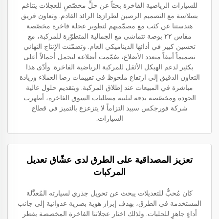
للسيارات الرياضية الفاخرة بحثاً عن حلٍّ مخصّصٍ للعجلات يتناغم
بسلاسة مع التصميم الرصين لطرازها الرائد القادم. وتعاون فريق
هندستنا عن كثب مع مصمّميهم لتطوير عجلة فاخرة مخصّصة
مقاس ٢٢ بوصة تتماشى مع الجمالية المتطوّرة للمركبة، مع
تحسين كبير في أدائها الديناميكي العام. وتضمّنت الإنتاج النهائي
تصميماً أنيقاً متعدد الأضلاع، صُمّمت أضلاعه لتحمل أحمالاً أعلى
بكثير لدعم الهيكل الأثقل للمركبة الرياضية الفاخرة. وأدّى هذا
التعاون الدقيق إلى ارتفاع ملحوظ في تقييمات رضا العملاء وزيادة
مباشرة في المبيعات عند إطلاق المركبة. وبتقديم حلول عالية
الجودة ومخصّصة بدقة لتلبية متطلبات السوق الفاخرة، أظهرت
شركة فورجكس سبيد التزاماً لا يتزعزع بالتميز في قطاع
السيارات.
تعزيز المصداقية على الطرق لدى عشّاق تعديل
المركبات
كان مُحبٌّ للتعديلات يبحث عن تحويل جذري لسيارته المُعدَّلة
المستخدمة في الطرق، بهدف إبراز هوية بصرية عدوانية إلى جانب
أداءٍ جاهزٍ للحلبات. ولذلك اختار عجلاتنا الفاخرة المخصصة بقطر