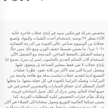
سيارات سياحية، 5x114.3
| عجلات سبيكة مخصصة
و5x115 و5x120، جنوط
التثبيت بمقاسات 5×112
سيارات ذهبية وكرومية
و5×120 لسيارات بي إم دبليو
إم3 طراز G80 وإم4
وطرازات أودي RS
تتخصص شركة فورجكس سبيد في إنتاج عجلات فاخرة عالية
الأداء بقطر ٢٢ بوصة، باستخدام أحدث التقنيات والمواد. وتُصنع
عجلاتنا من ألومنيوم صناعي عالي الجودة من الدرجة الفضائية
٦٠٦١-تي٦، ما يضمن تصميمًا خفيف الوزن ومع ذلك متين جدًّا.
وعملية التشكيل بالضغط الساخن، المدمجة مع التشغيل الآلي
باستخدام آلات التحكم العددي بالحاسوب (سي إن سي)، تسمح لنا
بإنتاج عجلات لا تفي فقط بمعايير الصناعة بل وتتفوق عليها.
وبفضل خبرتنا التي تمتد لأكثر من ثلاثة عقود، طوَّرنا عمليات
التصنيع لدينا لتقديم عجلات تتناسب بدقة مع طائفة واسعة من
المركبات. وتجسِّد التزامنا بالجودة في كل عجلة ننتجها، ما يجعلها
الخيار المفضَّل لدى عشاق السيارات والمشترين المحترفين في
جميع أنحاء العالم. ونحن ندرك أن لكل عميل احتياجاتٍ فريدة،
ولذلك نقدِّم خيارات التخصيص لتلبية المتطلبات الفردية. كما
يضمن شبكتنا العالمية للتوزيع وصول منتجاتنا إلى العملاء في أكثر
من ١٧٠ مدينة ومنطقة، ما يجعل فورجكس سبيد اسمًا موثوقًا به