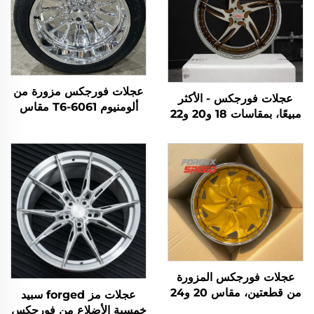
عجلات فورجكس مزورة من
عجلات فورجكس - الأكثر
ألومنيوم 6061-T6 مقاس
مبيعًا، بمقاسات 18 و20 و22
20x12 22x14 24x12
و24 و26 و28 و30 إنش،
24x14 26x16 28x16
5x114.3 و5x120 و6x139.7،
للطرق الوعرة، لسيارات
عجلات مزورة حسب الطلب،
Chevrolet GMC
لجنوط السيارات السياحية
2500HD Silverado Ram
SUV
عجلات فورجكس المزورة
من قطعتين، مقاس 20 و24
عجلات مز forged سبيد
و26 و28 و30 إنش، جنوط
خمسية الأضلاع من فورجكس