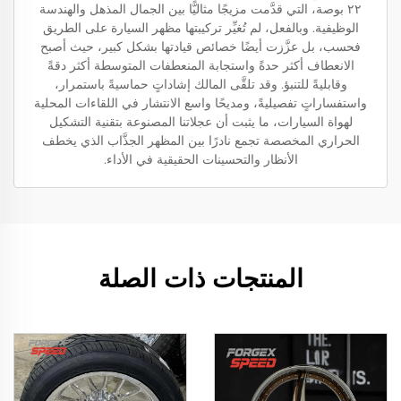
٢٢ بوصة، التي قدَّمت مزيجًا مثاليًّا بين الجمال المذهل والهندسة
الوظيفية. وبالفعل، لم تُغيِّر تركيبتها مظهر السيارة على الطريق
فحسب، بل عزَّزت أيضًا خصائص قيادتها بشكل كبير، حيث أصبح
الانعطاف أكثر حدةً واستجابة المنعطفات المتوسطة أكثر دقةً
وقابليةً للتنبؤ. وقد تلقَّى المالك إشاداتٍ حماسيةً باستمرار،
واستفساراتٍ تفصيليةً، ومديحًا واسع الانتشار في اللقاءات المحلية
لهواة السيارات، ما يثبت أن عجلاتنا المصنوعة بتقنية التشكيل
الحراري المخصصة تجمع نادرًا بين المظهر الجذَّاب الذي يخطف
الأنظار والتحسينات الحقيقية في الأداء.
المنتجات ذات الصلة