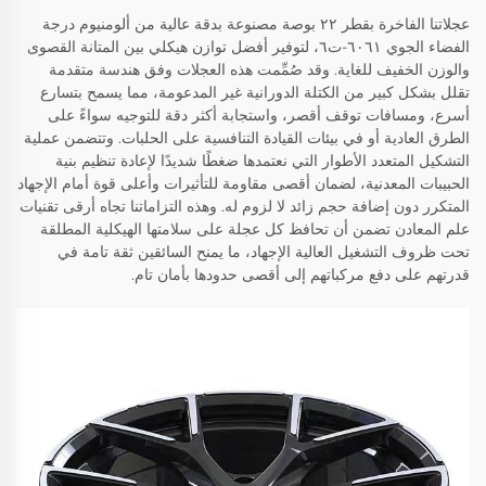
عجلاتنا الفاخرة بقطر ٢٢ بوصة مصنوعة بدقة عالية من ألومنيوم درجة
الفضاء الجوي ٦٠٦١-ت٦، لتوفير أفضل توازن هيكلي بين المتانة القصوى
والوزن الخفيف للغاية. وقد صُمِّمت هذه العجلات وفق هندسة متقدمة
تقلل بشكل كبير من الكتلة الدورانية غير المدعومة، مما يسمح بتسارع
أسرع، ومسافات توقف أقصر، واستجابة أكثر دقة للتوجيه سواءً على
الطرق العادية أو في بيئات القيادة التنافسية على الحلبات. وتتضمن عملية
التشكيل المتعدد الأطوار التي نعتمدها ضغطًا شديدًا لإعادة تنظيم بنية
الحبيبات المعدنية، لضمان أقصى مقاومة للتأثيرات وأعلى قوة أمام الإجهاد
المتكرر دون إضافة حجم زائد لا لزوم له. وهذه التزاماتنا تجاه أرقى تقنيات
علم المعادن تضمن أن تحافظ كل عجلة على سلامتها الهيكلية المطلقة
تحت ظروف التشغيل العالية الإجهاد، ما يمنح السائقين ثقة تامة في
قدرتهم على دفع مركباتهم إلى أقصى حدودها بأمان تام.