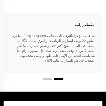
أليكساندر رايت
لقد قمت مؤخرًا بالترقية إلى عجلات Forgex Speed الفاخرة
مقاس 22 بوصة لسيارتي الرياضية، والفرق مذهل حقًّا! إن
التحكم في القيادة أصبح أكثر دقة، وتشعر السيارة بأنها أكثر
استجابةً من أي وقت مضى. وبلا شك، فإن مظهرها رائع جدًّا!
لقد تلقيتُ العديد من الإطراءات عليها. وأوصي بشدة بهذه
العجلات لأي هاوٍ للسيارات عالية الأداء.