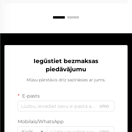
Iegūstiet bezmaksas
piedāvājumu
Mūsu pārstāvis drīz sazināsies ar jums.
E-pasts
0/100
Mobilais/WhatsApp
Kods
0/100