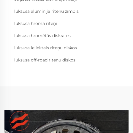
luksusa aluminija riteņu zīmols
luksusa hroma riteņi
luksusa hromētās diskrates
luksusa ieliektais riteņu diskos
luksusa off-road riteņu diskos