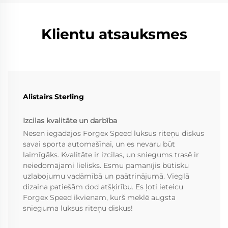
Klientu atsauksmes
Alistairs Sterling
Izcilas kvalitāte un darbība
Nesen iegādājos Forgex Speed luksus riteņu diskus
savai sporta automašīnai, un es nevaru būt
laimīgāks. Kvalitāte ir izcilas, un sniegums trasē ir
neiedomājami lielisks. Esmu pamanījis būtisku
uzlabojumu vadāmībā un paātrinājumā. Vieglā
dizaina patiešām dod atšķirību. Es ļoti ieteicu
Forgex Speed ikvienam, kurš meklē augsta
snieguma luksus riteņu diskus!