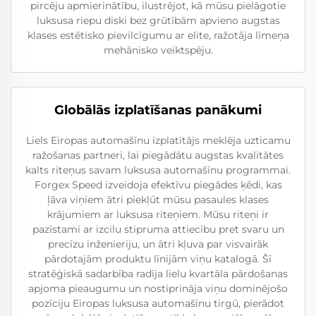
pircēju apmierinātību, ilustrējot, kā mūsu pielāgotie
luksusa riepu diski bez grūtībām apvieno augstas
klases estētisko pievilcīgumu ar elite, ražotāja līmeņa
mehānisko veiktspēju.
Globālās izplatīšanas panākumi
Liels Eiropas automašīnu izplatītājs meklēja uzticamu
ražošanas partneri, lai piegādātu augstas kvalitātes
kalts riteņus savam luksusa automašīnu programmai.
Forgex Speed izveidoja efektīvu piegādes ķēdi, kas
ļāva viņiem ātri piekļūt mūsu pasaules klases
krājumiem ar luksusa riteņiem. Mūsu riteņi ir
pazīstami ar izcilu stipruma attiecību pret svaru un
precīzu inženieriju, un ātri kļuva par visvairāk
pārdotajām produktu līnijām viņu katalogā. Šī
stratēģiskā sadarbība radīja lielu kvartāla pārdošanas
apjoma pieaugumu un nostiprināja viņu dominējošo
pozīciju Eiropas luksusa automašīnu tirgū, pierādot