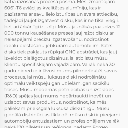
katrā ražošanas procesa posmā. Mēs izmantojam
6061-T6 aviācijas kvalitātes alumīniju, kas ir
pazīstams ar savu lielo izturības un svara attiecību,
tādējādi ļaujot izgatavot disku, kas ir ne tikai viegli,
bet arī ārkārtīgi izturīgi. Mūsu jaunākās paaudzes 12
000 tonnu kausēšanas preses ļauj ražot disku ar
neiespējami precīzu izgatavošanu, nodrošinot
ideālu piestāšanu jebkuram automobilim. Katrs
disks tiek pakļauts rūpīgai CNC apstrādei, kas ļauj
izveidot pielāgotus dizainus, lai atbilstu mūsu
klientu specifiskajām vajadzībām. Vairāk nekā 30
gadu pieredze ir ļāvusi mums pilnperfektēt savus
procesus, lai mūsu luksusa diski nodrošinātu
optimālu veiktspēju gan uz ielām, gan sacīkšu
trases. Mūsu modernās pētniecības un izstrādes
(R&D) spējas ļauj mums nepārtraukti inovēt un
uzlabot savus produktus, nodrošinot, ka mēs
paliekam priekšgalā luksusa disku tirgū. Mūsu
globālā distribūcijas tīkla dēļ mūsu diski ir pieejami
automobiļu entuziastiem un profesionāļiem vairāk
nekā 170 pilsētās un reģionos, padarot Forgex