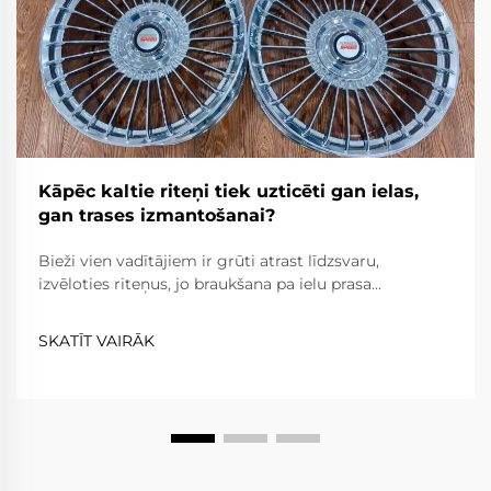
Kāpēc kaltie riteņi tiek uzticēti gan ielas,
gan trases izmantošanai?
Bieži vien vadītājiem ir grūti atrast līdzsvaru,
izvēloties riteņus, jo braukšana pa ielu prasa
uzticamību, komfortu un ceļa likumu ievērošanu,
savukārt braukšana pa trasi prasa ārkārtēju vieglumu,
SKATĪT VAIRĀK
izturību un precizitāti. Kaltie riteņi...