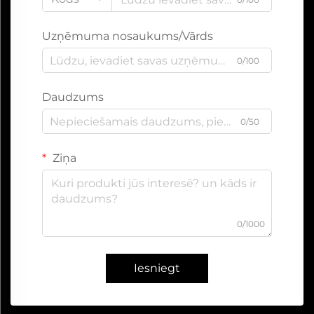
Uzņēmuma nosaukums/Vārds
0/100
Daudzums
0/50
Ziņa
0/1000
Iesniegt