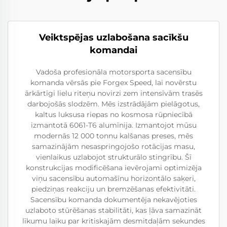
Veiktspējas uzlabošana sacīkšu
komandai
Vadoša profesionāla motorsporta sacensību
komanda vērsās pie Forgex Speed, lai novērstu
ārkārtīgi lielu riteņu novirzi zem intensīvām trasēs
darbojošās slodzēm. Mēs izstrādājām pielāgotus,
kaltus luksusa riepas no kosmosa rūpniecībā
izmantotā 6061-T6 alumīnija. Izmantojot mūsu
modernās 12 000 tonnu kalšanas preses, mēs
samazinājām nesaspringojošo rotācijas masu,
vienlaikus uzlabojot strukturālo stingrību. Šī
konstrukcijas modificēšana ievērojami optimizēja
viņu sacensību automašīnu horizontālo saķeri,
piedziņas reakciju un bremzēšanas efektivitāti.
Sacensību komanda dokumentēja nekavējoties
uzlaboto stūrēšanas stabilitāti, kas ļāva samazināt
līkumu laiku par kritiskajām desmitdaļām sekundes