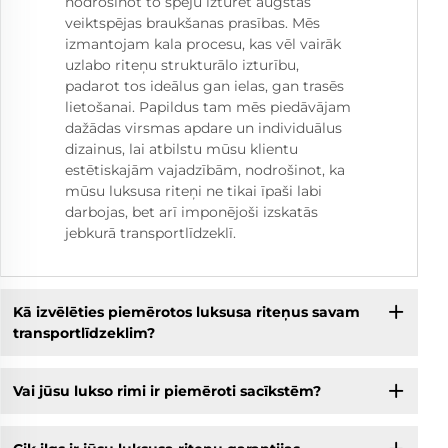
nodrošinot to spēju izturēt augstas
veiktspējas braukšanas prasības. Mēs
izmantojam kala procesu, kas vēl vairāk
uzlabo riteņu strukturālo izturību,
padarot tos ideālus gan ielas, gan trasēs
lietošanai. Papildus tam mēs piedāvājam
dažādas virsmas apdare un individuālus
dizainus, lai atbilstu mūsu klientu
estētiskajām vajadzībām, nodrošinot, ka
mūsu luksusa riteņi ne tikai īpaši labi
darbojas, bet arī imponējoši izskatās
jebkurā transportlīdzeklī.
Kā izvēlēties piemērotos luksusa riteņus savam
transportlīdzeklim?
Vai jūsu lukso rimi ir piemēroti sacīkstēm?