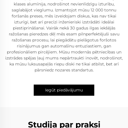
klases alumīnija, nodrošinot nevienlīdzīgu izturību,
saglabājot vieglumu. Izmantojot mūsu 12 000 tonnu
foršanās preses, mēs izveidojam diskus, kas nav tikai
izturīgi, bet arī precīzi inženieriski izstrādāti ideālai
piestiprināšanai. Vairāk nekā 30 gadus ilgas iekšējās
ražošanas pieredzes dēļ mēs esam pilnperfektējuši savu
ražošanas procesu, lai piegādātu pielāgotus foršotos
risinājumus gan automašīnu entuziastiem, gan
profesionāliem pircējiem. Mūsu modernās pētniecības un
izstrādes spējas ļauj mums nepārtraukti inovēt, nodrošinot,
ka mūsu luksusapaļās riepu diski ne tikai atbilst, bet arī
pārsniedz nozares standartus.
Iegūt piedāvājumu
Studija par praksi