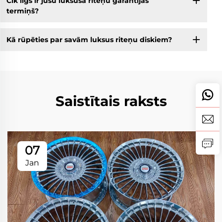
Cik ilgs ir jūsu luksusa riteņu garantijas
termiņš?
Kā rūpēties par savām luksus riteņu diskiem?
Saistītais raksts
07
Jan