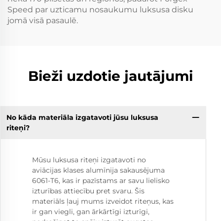
Speed par uzticamu nosaukumu luksusa disku
jomā visā pasaulē.
Bieži uzdotie jautājumi
No kāda materiāla izgatavoti jūsu luksusa
riteņi?
Mūsu luksusa riteņi izgatavoti no
aviācijas klases alumīnija sakausējuma
6061-T6, kas ir pazīstams ar savu lielisko
izturības attiecību pret svaru. Šis
materiāls ļauj mums izveidot riteņus, kas
ir gan viegli, gan ārkārtīgi izturīgi,