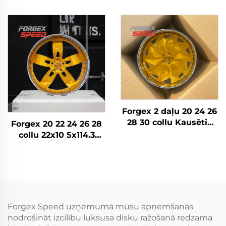
4x4 Offroad 8x170
Pielāgoti kausētie
8x180 8x6.5 6x5.5 5x5
riteņi Hromēti riteņi
Kravas auto riteņi
Iegriezti diski Zelta
auto riteņu diski
Forgex 2 daļu 20 24 26
28 30 collu Kausētie
Forgex 20 22 24 26 28
riteņi Personīgā auto
collu 22x10 5x114.3
diski 5x114.3 5x115
5x115 5x120.7 2 daļu
5x120 Zelta Hroma
Zelta auto riteņu diski
auto diski
Kausēti pielāgoti riteņi
Forgex Speed uzņēmumā mūsu apņemšanās
nodrošināt izcilību luksusa disku ražošanā redzama