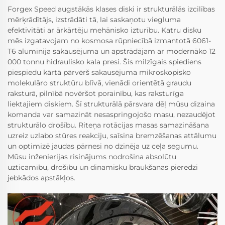
Forgex Speed augstākās klases diski ir strukturālās izcilības
mērķrādītājs, izstrādāti tā, lai saskaņotu viegluma
efektivitāti ar ārkārtēju mehānisko izturību. Katru disku
mēs izgatavojam no kosmosa rūpniecībā izmantotā 6061-
T6 alumīnija sakausējuma un apstrādājam ar modernāko 12
000 tonnu hidraulisko kala presi. Šis milzīgais spiediens
piespiedu kārtā pārvērš sakausējuma mikroskopisko
molekulāro struktūru blīvā, vienādi orientētā graudu
raksturā, pilnībā novēršot porainību, kas raksturīga
liektajiem diskiem. Šī strukturālā pārsvara dēļ mūsu dizaina
komanda var samazināt nesaspringojošo masu, nezaudējot
strukturālo drošību. Riteņa rotācijas masas samazināšana
uzreiz uzlabo stūres reakciju, saīsina bremzēšanas attālumu
un optimizē jaudas pārnesi no dzinēja uz ceļa segumu.
Mūsu inženierijas risinājums nodrošina absolūtu
uzticamību, drošību un dinamisku braukšanas pieredzi
jebkādos apstākļos.