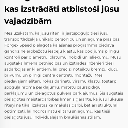
kas izstrādāti atbilstoši jūsu
vajadzībām
Mēs uzskatām, ka jūsu riteņi ir jāatspoguļo tieši jūsu
transportlīdzekļa unikālo personību un snieguma prasības.
Forgex Speed pielāgotā kalašanas programmā piedāvā
gandrīz neierobežotu iespēju klāstu, kas dod jums pilnīgu
kontroli pār diametru, platumu, nobīdi un ieliekumu. Mūsu
augstākā līmeņa pētniecības un izstrādes inženieri tieši
sadarbojas ar klientiem, lai precīzi noteiktu bremžu kluču
brīvumu un pilnīgi centra centrētu montāžu. Mēs
piedāvājam elitāru rokas darinātu virsmu klāstu, tostarp
spoguļa hroma pārklājumu, matētu caurspīdīgu
pārklājumu un pielāgotus pulvera pārklājumus. Šis augstais
pielāgotās meistardarbības līmenis garantē, ka jūsu luksusa
riteņi ne tikai izskatās kā mākslas darbi, bet arī strukturāli
optimizēti, lai nodrošinātu elitāru sniegumu, kas tieši
pielāgots jūsu individuālajam braukšanas stilam.