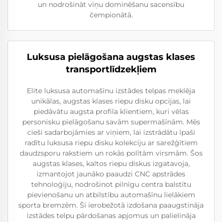
un nodrošināt viņu dominēšanu sacensību
čempionātā.
Luksusa pielāgošana augstas klases
transportlīdzekļiem
Elite luksusa automašīnu izstādes telpas meklēja
unikālas, augstas klases riepu disku opcijas, lai
piedāvātu augsta profila klientiem, kuri vēlas
personisku pielāgošanu savām supermašīnām. Mēs
cieši sadarbojāmies ar viņiem, lai izstrādātu īpaši
radītu luksusa riepu disku kolekciju ar sarežģītiem
daudzsporu rakstiem un rokās polītām virsmām. Šos
augstas klases, kaltos riepu diskus izgatavoja,
izmantojot jaunāko paaudzi CNC apstrādes
tehnoloģiju, nodrošinot pilnīgu centra balstītu
pievienošanu un atbilstību automašīnu lielākiem
sporta bremzēm. Šī ierobežotā izdošana paaugstināja
izstādes telpu pārdošanas apjomus un palielināja