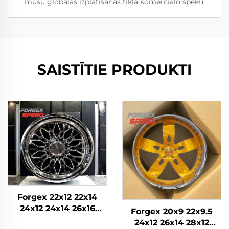
mūsu globālās izplatīšanas tīkla komerciālo spēku.
SAISTĪTIE PRODUKTI
Forgex 22x12 22x14
24x12 24x14 26x16
Forgex 20x9 22x9.5
Monobloka kausētie
24x12 26x14 28x12