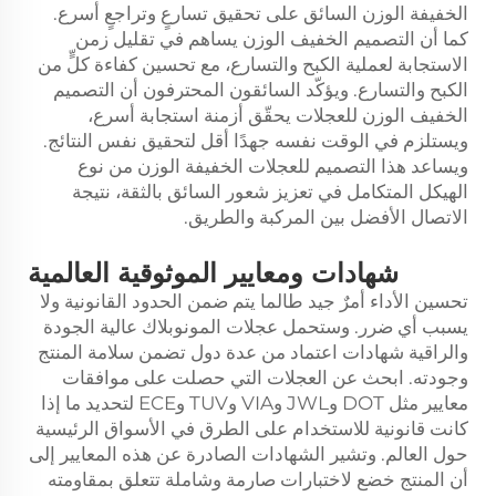
الخفيفة الوزن السائق على تحقيق تسارعٍ وتراجعٍ أسرع.
كما أن التصميم الخفيف الوزن يساهم في تقليل زمن
الاستجابة لعملية الكبح والتسارع، مع تحسين كفاءة كلٍّ من
الكبح والتسارع. ويؤكّد السائقون المحترفون أن التصميم
الخفيف الوزن للعجلات يحقّق أزمنة استجابة أسرع،
ويستلزم في الوقت نفسه جهدًا أقل لتحقيق نفس النتائج.
ويساعد هذا التصميم للعجلات الخفيفة الوزن من نوع
الهيكل المتكامل في تعزيز شعور السائق بالثقة، نتيجة
الاتصال الأفضل بين المركبة والطريق.
شهادات ومعايير الموثوقية العالمية
تحسين الأداء أمرٌ جيد طالما يتم ضمن الحدود القانونية ولا
يسبب أي ضرر. وستحمل عجلات المونوبلاك عالية الجودة
والراقية شهادات اعتماد من عدة دول تضمن سلامة المنتج
وجودته. ابحث عن العجلات التي حصلت على موافقات
معايير مثل DOT وJWL وVIA وTUV وECE لتحديد ما إذا
كانت قانونية للاستخدام على الطرق في الأسواق الرئيسية
حول العالم. وتشير الشهادات الصادرة عن هذه المعايير إلى
أن المنتج خضع لاختبارات صارمة وشاملة تتعلق بمقاومته