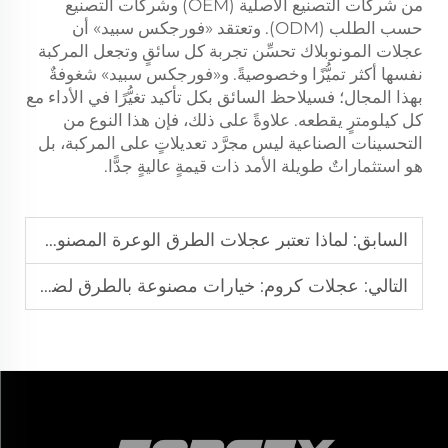
من شركات التصنيع الأصلية (OEM) وشركات التصنيع
حسب الطلب (ODM). وتعتقد «فورجكس سبيد» أن
عجلات المونوبلاك تحسِّن تجربة كل سائقٍ وتجعل المركبة
نفسها أكثر تميُّزًا وخصوصيةً. و«فورجكس سبيد» شغوفةٌ
بهذا المجال؛ فسيلاحظ السائق بكل تأكيد تغيُّرًا في الأداء مع
كل كيلومترٍ يقطعه. علاوةً على ذلك، فإن هذا النوع من
التحسينات الصناعية ليس مجرَّد تعديلاتٍ على المركبة، بل
هو استثماراتٌ طويلة الأمد ذات قيمةٍ عاليةٍ جدًّا.
السابق:
لماذا تعتبر عجلات الطرق الوعرة المصنوعة بالطرق المطروقة ضرورية للمغامرات على الطرق الوعرة؟
التالي:
عجلات كروم: خيارات مصنوعة بالطرق لضمان المتانة والأناقة