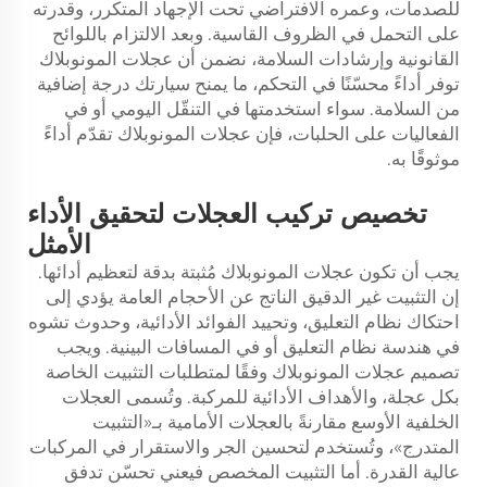
للصدمات، وعمره الافتراضي تحت الإجهاد المتكرر، وقدرته
على التحمل في الظروف القاسية. وبعد الالتزام باللوائح
القانونية وإرشادات السلامة، نضمن أن عجلات المونوبلاك
توفر أداءً محسّنًا في التحكم، ما يمنح سيارتك درجة إضافية
من السلامة. سواء استخدمتها في التنقّل اليومي أو في
الفعاليات على الحلبات، فإن عجلات المونوبلاك تقدّم أداءً
موثوقًا به.
تخصيص تركيب العجلات لتحقيق الأداء
الأمثل
يجب أن تكون عجلات المونوبلاك مُثبتة بدقة لتعظيم أدائها.
إن التثبيت غير الدقيق الناتج عن الأحجام العامة يؤدي إلى
احتكاك نظام التعليق، وتحييد الفوائد الأدائية، وحدوث تشوه
في هندسة نظام التعليق أو في المسافات البينية. ويجب
تصميم عجلات المونوبلاك وفقًا لمتطلبات التثبيت الخاصة
بكل عجلة، والأهداف الأدائية للمركبة. وتُسمى العجلات
الخلفية الأوسع مقارنةً بالعجلات الأمامية بـ«التثبيت
المتدرج»، وتُستخدم لتحسين الجر والاستقرار في المركبات
عالية القدرة. أما التثبيت المخصص فيعني تحسّن تدفق