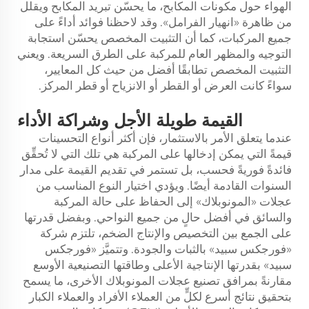
الهواء حول مكونات المكابح، ما يحسّن تبريد المكابح ويقلل
من ظاهرة «انهيار الفرامل». وقد لاحظنا فوائد أداءً على
جميع المركبات، كما أن التثبيت المخصص يحسّن استجابة
التوجيه والمظهر العام للمركبة على الطرق السريعة. ويعني
التثبيت المخصص تطابقًا أفضل من حيث كل المعايير،
سواءً كانت العرض أو القطر أو الانزياح أو قطر المركز.
القيمة طويلة الأجل وشراكة الأداء
عندما يتعلق الأمر بالاستثمار، فإن أكثر أنواع التحسينات
قيمةً التي يمكن إدخالها على المركبة هي تلك التي لا تُحقِّق
فائدةً فوريةً فحسب، بل تستمر في تقديم القيمة على مدار
السنوات القادمة أيضًا. ويؤدي اختيار النوع المناسب من
عجلات «المونوبلاك» إلى الحفاظ على حالة المركبة
والسائق في أفضل حالٍ من جميع النواحي. وبفضل قدرتها
على الجمع بين التخصيص والإنتاج الضخم، تلتزم شركة
«فورجكس سبيد» بالثبات والجودة. وتتميَّز «فورجكس
سبيد» بقدرتها الإنتاجية الأعلى وطاقتها التصنيعية الأوسع
مقارنةً بمرافق تصنيع عجلات المونوبلاك الأخرى، ما يسمح
بتحقيق نتائج أسرع لكلٍّ من العملاء الأفراد والعملاء الكبار