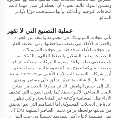
وتضمن المواد عالية الجودة أن العجلة لن تنثني مهما كانت
اتجاهات التوجيه أو أماكنه، وأنها ستستجيب فورًا لأوامر
السائق.
عملية التصنيع التي لا تقهر
تأتي عجلات المونوبلاك في مجموعة واسعة من الجودة
والقدرات الأداء التي يصعب ملاحظتها. وفي الطبقة العليا
من عجلات الأداء، توجد فئة من عجلات المونوبلاك
المصنوعة بتقنية التشكيل بالضغط العالي، والمُنتَجة من
بلت معدني صلب واحد. وتقوم الشركات المصنّعة الراقية
بضغط السبيكة لتصبح بنية كثيفة ومتجانسة، بينما تستعين
أبرز شركات التصنيع ذات الأداء الأعلى بم presses بسعة
١٢٠٠٠ طن لإنشاء بنية تتميّز بتدفّق حبّي مستمر. ويؤدي
ذلك إلى خفض الهامش الأدائي مقارنةً بالعديد من نماذج
الصب الصناعي الأكبر حجمًا، كما يلغي العيوب التي تُضعف
الأداء مثل المسامية وكثافة غير المتجانسة، والتي تظهر
عادةً في العجلات المسبوكة. أما التصاميم التي يتم التحقق
من صحتها بواسطة برامج تحليل العناصر المنتهية (FEA)،
فهي مصممة لإنتاج أكثر التصاميم تحسينًا من حيث التوازن