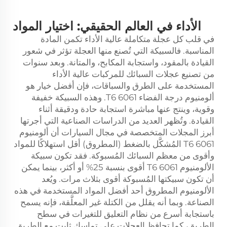
الأداء في العالم الحقيقي: اختيار المواد
في قلب كل عجلة متكاملة عالية الأداء تكمن المادة
المناسبة. فالسبيكة التي تُصنع منها العجلة تؤثر في شعور
القيادة بالمقود، واستجابة المكابح، والمتانة. وبعد سنوات
من تصنيع عجلات السبائك للمركبات عالية الأداء
المستخدمة على الطرق والسباقات، فإن أفضل خيار هو
ألومنيوم درجة الفضاء 6061 T6. وهذه السبيكة خفيفة
وقوية، وينتج عنها مباشرة استجابة حادة ودقيقة أثناء
القيادة. وتُظهر العديد من الدراسات الصناعية التي أجرتها
أبرز المجلات المتخصصة في مجال السيارات أن ألومنيوم
6061 T6 المُشكَّل بالضغط (المطروق) أقل استهلاكًا للمواد
وأقوى من معظم السبائك المُسبوكة. فقد تكون سبيكة
الألومنيوم 6061 T6 أقوى بنسبة 25% أو أكثر، بينما يمكن
أن تكون سبيكتها المُسبوكة أقوى بثلاث مرات. ويُعد
الألومنيوم المطروق أحد أفضل المواد المستخدمة في هذه
الصناعة. وبما أنه يقلل من الكتلة غير المعلَّقة، فإنه يسمح
باستجابة أسرع من نظام التعليق للتغيرات في سطح
الطريق، كما تحافظ العجلات على تماسكٍ ثابت مع الطريق.