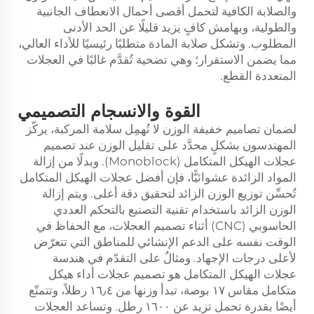
والصلابة الكافية لتحمل أقصى أحمال الانعطاف الجانبية
والطولية، وبهامش كافٍ يزيد قليلًا عن الحد الأدنى
المطلوب. وتشكل صلابة المادة متطلبًا رئيسيًا للأداء العالي،
مما يضمن الاستقرار؛ وهي تضحية تُقدَّم غالبًا في العجلات
المتعددة القطع.
القوة والانسجام التصميمي
لضمان تصاميم خفيفة الوزن لا تُهمِل سلامة المركبة، يركّز
المهندسون بشكلٍ محدَّد على تقليل الوزن عند تصميم
عجلات الهيكل المتكامل (Monoblock). وبدلًا من إزالة
المواد الزائدة عشوائيًّا، فإن أفضل عجلات الهيكل المتكامل
تُحسِّن توزيع الوزن الزائد لتحقيق دقة أعلى. ويتم إزالة
الوزن الزائد باستخدام تقنية التصنيع بالتحكم العددي
الحاسوبي (CNC) أثناء تصميم العجلات، مع الحفاظ في
الوقت نفسه على الدعم الإنشائي للمناطق التي تتعرّض
لأعلى درجات الإجهاد. ومثالٌ على التقدّم في هندسة
عجلات الهيكل المتكامل هو تصميم عجلات أداء هيكل
متكامل مقاس ١٧ بوصة، تبدأ وزنها من ١٦٫٤ رطلاً، وتتمتّع
أيضًا بقدرة تحمل تزيد عن ١٦٠٠ رطل. وتساعد العجلات