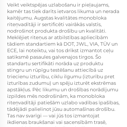
Veikt veiktspējas uzlabošanu ir pieļaujams,
kamēr tas tiek darīts ietvaros likuma un nerada
kaitējumu. Augstas kvalitātes monobloka
riteņvadītāji ir sertificēti vairākās valstīs,
nodrošinot produkta drošību un kvalitāti.
Meklējiet riteņus ar atbilstības apliecībām
tādiem standartiem kā DOT, JWL, VIA, TÜV un
ECE, lai noteiktu, vai tos drīkst izmantot ceļu
satiksmē pasaules galvenajos tirgos. Šo
standartu sertifikāti norāda uz produktu
stingru un rūpīgu testēšanu attiecībā uz
triecienu izturību, ciklu ilgumu (izturību pret
izturības zudumu) un spēju izturēt ekstrēmas
apstākļus. Pēc likumu un drošības norādījumu
izpildes mēs nodrošinām, ka monobloka
riteņvadītāji patiešām uzlabo vadības īpašības,
tādējādi palielinot jūsu automašīnas drošību.
Tas nav svarīgi — vai jūs tos izmantojat
ikdienas braukšanai vai sacensībām trasē,