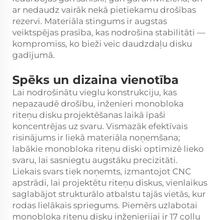
ar nedaudz vairāk nekā pietiekamu drošības
rezervi. Materiāla stingums ir augstas
veiktspējas prasība, kas nodrošina stabilitāti —
kompromiss, ko bieži veic daudzdaļu disku
gadījumā.
Spēks un dizaina vienotība
Lai nodrošinātu vieglu konstrukciju, kas
nepazaudē drošību, inženieri monobloka
riteņu disku projektēšanas laikā īpaši
koncentrējas uz svaru. Vismazāk efektīvais
risinājums ir liekā materiāla noņemšana;
labākie monobloka riteņu diski optimizē lieko
svaru, lai sasniegtu augstāku precizitāti.
Liekais svars tiek noņemts, izmantojot CNC
apstrādi, lai projektētu riteņu diskus, vienlaikus
saglabājot strukturālo atbalstu tajās vietās, kur
rodas lielākais spriegums. Piemērs uzlabotai
monobloka riteņu disku inženierijai ir 17 collu