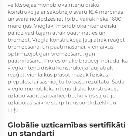
veiktspējas monobloka riteņu disku
konstrukcija ar sākotnējo svaru 16,4 mārciņas
un svara noslodzes ietilpību vairāk nekā 1600
mārciņas. Vieglāki monobloka riteņu diski
palīdz vadītājam ātrāk paātrināties un
bremzēt. Vieglā konstrukcija ļauj ātrāk reaģēt
bremzēšanai un paātrināšanai, vienlaikus
optimizējot gan bremzēšanu, gan
paātrināšanu. Profesionālie braucēji norāda, ka
vieglā riteņu disku konstrukcija ļauj ātrāk
reaģēt, vienlaikus prasot mazāk fiziskas
piepūles, lai sasniegtu to pašu rezultātu. Šāda
vieglo monobloka riteņu disku konstrukcija
uzlabo vadītāja pārliecību, ko viņš sajūt, jo
uzlabojas saikne starp transportlīdzekli un
ceļu.
Globālie uzticamības sertifikāti
un standarti