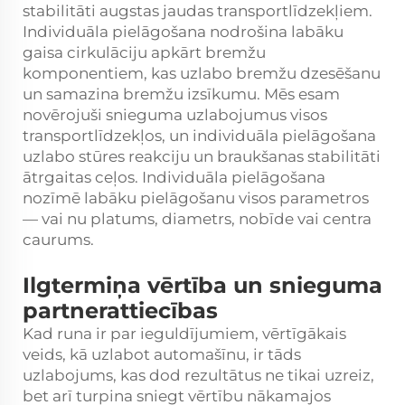
stabilitāti augstas jaudas transportlīdzekļiem.
Individuāla pielāgošana nodrošina labāku
gaisa cirkulāciju apkārt bremžu
komponentiem, kas uzlabo bremžu dzesēšanu
un samazina bremžu izsīkumu. Mēs esam
novērojuši snieguma uzlabojumus visos
transportlīdzekļos, un individuāla pielāgošana
uzlabo stūres reakciju un braukšanas stabilitāti
ātrgaitas ceļos. Individuāla pielāgošana
nozīmē labāku pielāgošanu visos parametros
— vai nu platums, diametrs, nobīde vai centra
caurums.
Ilgtermiņa vērtība un snieguma
partnerattiecības
Kad runa ir par ieguldījumiem, vērtīgākais
veids, kā uzlabot automašīnu, ir tāds
uzlabojums, kas dod rezultātus ne tikai uzreiz,
bet arī turpina sniegt vērtību nākamajos