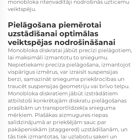
monobloka riteņvadītāji nodrošinās uzticamu
veiktspēju.
Pielāgošana piemērotai
uzstādīšanai optimālas
veiktspējas nodrošināšanai
Monobloka diskratai jābūt precīzi pielāgotiem,
lai maksimāli izmantotu to sniegumu.
Nepietiekami precīza pielāgošana, izmantojot
vispārīgus izmērus, var izraisīt suspensijas
berzi, samazināt snieguma priekšrocības un
traucēt suspensijas ģeometriju vai brīvo telpu.
Monobloka diskratiem jābūt izstrādātiem
atbilstoši konkrētajām diskratu pielāgošanas
prasībām un transportlīdzekļa snieguma
mērķiem. Plašākas aizmugures riepas
salīdzinājumā ar priekšējām sauc par
pakāpeniskām (staggered) uzstādīšanām, un
tās tiek izmantotas, lai uzlabotu saķeri un