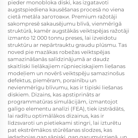
pieder monobloka diski, kas izgatavoti
augstspiediena kausēšanas procesā no viena
cietā metāla заготовки. Premium ražotāji
sakompresē sakausējumu blīvā, vienmērīgā
struktūrā, kamēr augstākās veiktspējas ražotāji
izmanto 12 000 tonnu preses, lai izveidotu
struktūru ar nepārtrauktu graudu plūsmu. Tas
noved pie mazākas robežas veiktspējas
samazināšanās salīdzinājumā ar daudz
skaitliski lielākajiem rūpnieciskajiem liešanas
modeļiem un novērš veiktspēju samazinošus
defektus, piemēram, porainību un
nevienmērīgu blīvumu, kas ir tipiski liešanas
diskiem. Dizains, kas apstiprināts ar
programmatūras simulācijām, izmantojot
galīgo elementu analīzi (FEA), tiek izstrādāts,
lai radītu optimālākos dizainus, kas ir
līdzsvaroti un pietiekami stingri, lai izturētu
pat ekstrēmākos stūrēšanas slodzes, kas
iedarbojas gan sāniski, gan garumvirzienā, un