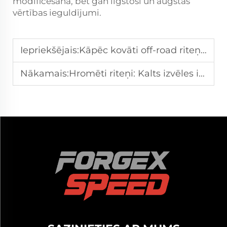
modificēšana, bet gan ilgstoši un augstas
vērtības ieguldījumi.
Iepriekšējais:
Kāpēc kovāti off-road riteņi ir būtiski off-road piedzīvojumiem?
Nākamais:
Hromēti riteņi: Kalts izvēles izturībai un stilam