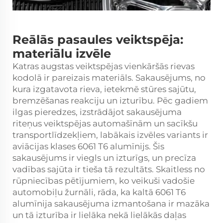
Reālās pasaules veiktspēja:
materiālu izvēle
Katras augstas veiktspējas vienkāršās rievas
kodolā ir pareizais materiāls. Sakausējums, no
kura izgatavota rieva, ietekmē stūres sajūtu,
bremzēšanas reakciju un izturību. Pēc gadiem
ilgas pieredzes, izstrādājot sakausējuma
riteņus veiktspējas automašīnām un sacīkšu
transportlīdzekļiem, labākais izvēles variants ir
aviācijas klases 6061 T6 alumīnijs. Šis
sakausējums ir viegls un izturīgs, un precīza
vadības sajūta ir tieša tā rezultāts. Skaitless no
rūpniecības pētījumiem, ko veikuši vadošie
automobiļu žurnāli, rāda, ka kaltā 6061 T6
alumīnija sakausējuma izmantošana ir mazāka
un tā izturība ir lielāka nekā lielākās daļas