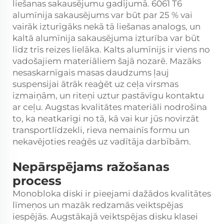
liešanas sakausējumu gadījumā. 6061 T6
alumīnija sakausējums var būt par 25 % vai
vairāk izturīgāks nekā tā liešanas analogs, un
kaltā alumīnija sakausējuma izturība var būt
līdz trīs reizes lielāka. Kalts alumīnijs ir viens no
vadošajiem materiāliem šajā nozarē. Mazāks
nesaskarnīgais masas daudzums ļauj
suspensijai ātrāk reaģēt uz ceļa virsmas
izmaiņām, un riteņi uztur pastāvīgu kontaktu
ar ceļu. Augstas kvalitātes materiāli nodrošina
to, ka neatkarīgi no tā, kā vai kur jūs novirzāt
transportlīdzekli, rieva nemainīs formu un
nekavējoties reaģēs uz vadītāja darbībām.
Nepārspējams ražošanas
process
Monobloka diski ir pieejami dažādos kvalitātes
līmeņos un mazāk redzamās veiktspējas
iespējās. Augstākajā veiktspējas disku klasei