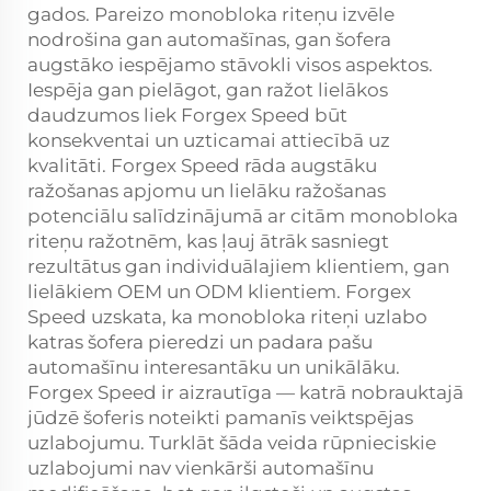
gados. Pareizo monobloka riteņu izvēle
nodrošina gan automašīnas, gan šofera
augstāko iespējamo stāvokli visos aspektos.
Iespēja gan pielāgot, gan ražot lielākos
daudzumos liek Forgex Speed būt
konsekventai un uzticamai attiecībā uz
kvalitāti. Forgex Speed rāda augstāku
ražošanas apjomu un lielāku ražošanas
potenciālu salīdzinājumā ar citām monobloka
riteņu ražotnēm, kas ļauj ātrāk sasniegt
rezultātus gan individuālajiem klientiem, gan
lielākiem OEM un ODM klientiem. Forgex
Speed uzskata, ka monobloka riteņi uzlabo
katras šofera pieredzi un padara pašu
automašīnu interesantāku un unikālāku.
Forgex Speed ir aizrautīga — katrā nobrauktajā
jūdzē šoferis noteikti pamanīs veiktspējas
uzlabojumu. Turklāt šāda veida rūpnieciskie
uzlabojumi nav vienkārši automašīnu