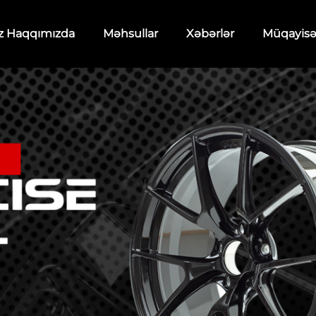
z Haqqımızda
Məhsullar
Xəbərlər
Müqayis