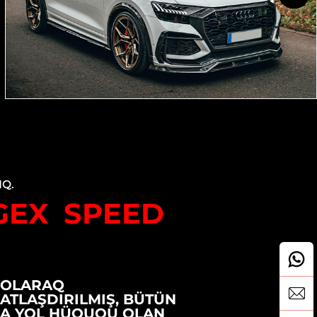
IQ.
GEX SPEED
 OLARAQ
KATLAŞDIRILMIŞ, BÜTÜN
A YOL HÜQUQU OLAN