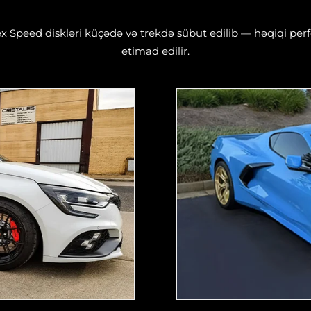
ex Speed diskləri küçədə və trekdə sübut edilib — həqiqi pe
etimad edilir.