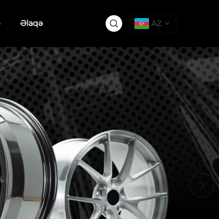
ə
Əlaqə
AZ