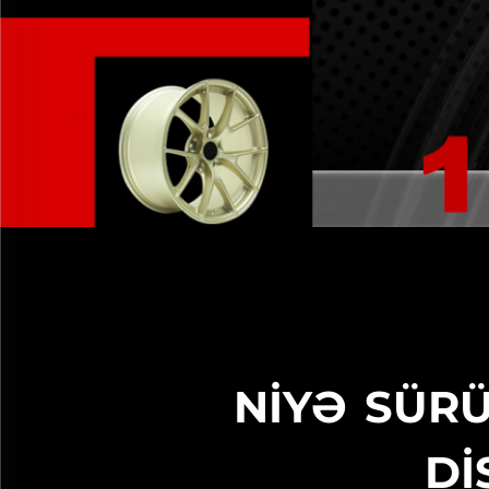
NİYƏ SÜR
Dİ