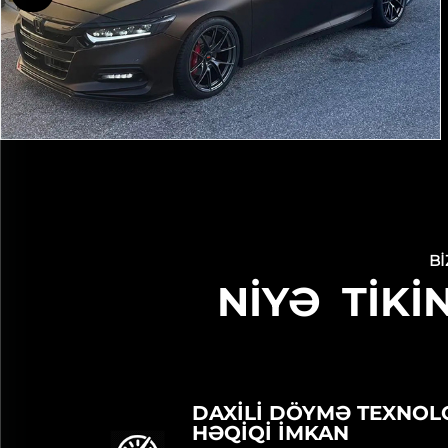
BI
NİYƏ TİKİ
DAXILI DÖYMƏ TEXNOLO
HƏQIQI İMKAN