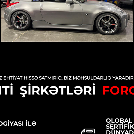
Z EHTIYAT HISSƏ SATMIRIQ. BIZ MƏHSULDARLIQ YARADIR
NTİ ŞİRKƏTLƏRİ
FOR
QLOBAL
GIYASI ILƏ
SERTIFI
DÜNYAD