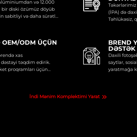
 alüminiumdan və 12.000
Təkərlərimiz
r bir diski özümüz döyüb
(İPA) də dax
n sabitliyi və daha sürətli
Təhlükəsiz, 
Ə OEM/ODM ÜÇÜN
BREND Y
DƏSTƏK
brendə xas
Daxili fotoş
 dəstəyi təqdim edirik.
saytlar, sos
iket proqramları üçün
yaratmağa k
layiqdir.
İndi Mənim Komplektimi Yarat