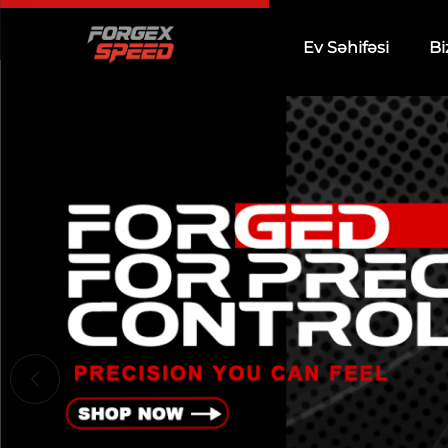
Ev Səhifəsi
Bi