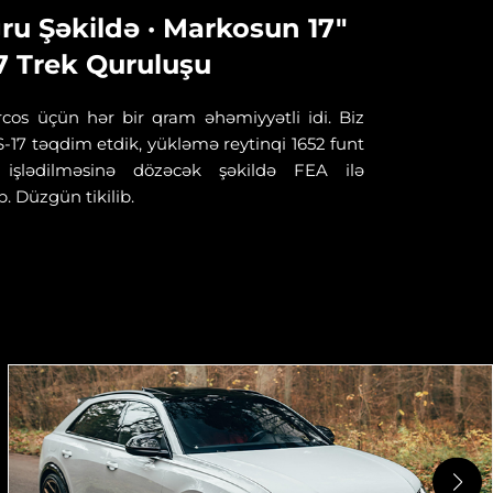
u Şəkildə · Markosun 17"
7 Trek Quruluşu
Xavier 
aşağı o
cos üçün hər bir qram əhəmiyyətli idi. Biz
qalması
 FS-17 təqdim etdik, yükləmə reytinqi 1652 funt
oturan,
şlədilməsinə dözəcək şəkildə FEA ilə
FS-1 qu
b. Düzgün tikilib.