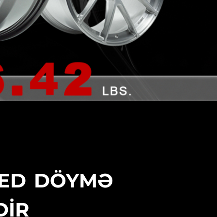
EED DÖYMƏ
DİR