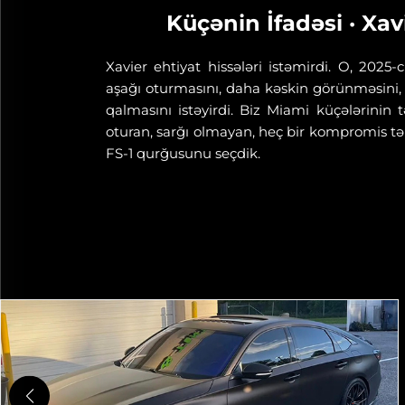
 17"
Küçənin İfadəsi · Xav
Xavier ehtiyat hissələri istəmirdi. O, 2025-
aşağı oturmasını, daha kəskin görünməsini, 
idi. Biz
qalmasını istəyirdi. Biz Miami küçələrinin
652 funt
oturan, sarğı olmayan, heç bir kompromis tə
FEA ilə
FS-1 qurğusunu seçdik.