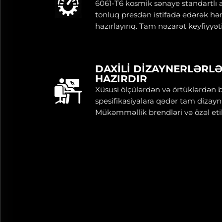
6061-T6 kosmik sənaye standartlı
tonluq presdən istifadə edərək hə
hazırlayırıq. Tam nəzarət keyfiyyəti
çatdırılma deməkdir.
DAXILI DIZAYNERLƏRL
HAZIRDIR
Xüsusi ölçülərdən və örtüklərdən 
spesifikasiyalara qədər tam dizayn
Mükəmməllik brendləri və özəl et
ideal həlldir.