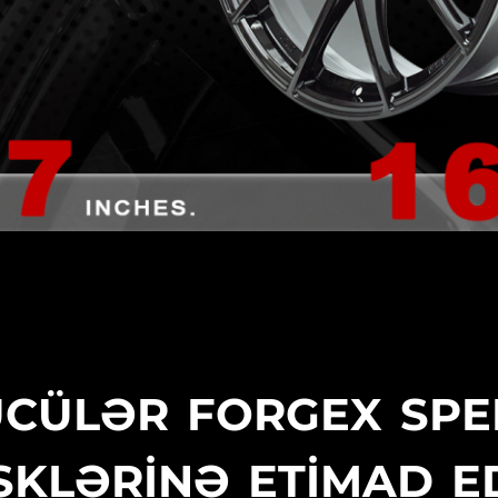
ÜCÜLƏR FORGEX SP
SKLƏRİNƏ ETİMAD E