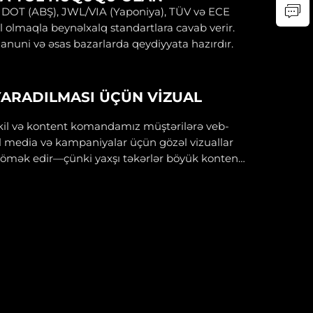
 DOT (ABŞ), JWL/VIA (Yaponiya), TÜV və ECE
il olmaqla beynəlxalq standartlara cavab verir.
qanuni və əsas bazarlarda qeydiyyata hazırdır.
ARADILMASI ÜÇÜN VIZUAL
əkil və kontent komandamız müştərilərə veb-
ial media və kampaniyalar üçün gözəl vizuallar
ömək edir—çünki yaxşı təkərlər böyük kontentə