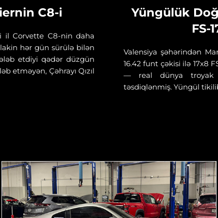
iernin C8-i
Yüngülük Doğr
FS-1
ci il Corvette C8-nin daha
lakin hər gün sürülə bilən
Valensiya şəhərindən Mar
 tələb etdiyi qədər düzgün
16.42 funt çəkisi ilə 17x8
ləb etməyən, Çəhrayı Qızıl
— real dünya troyak i
təsdiqlənmiş. Yüngül tikili