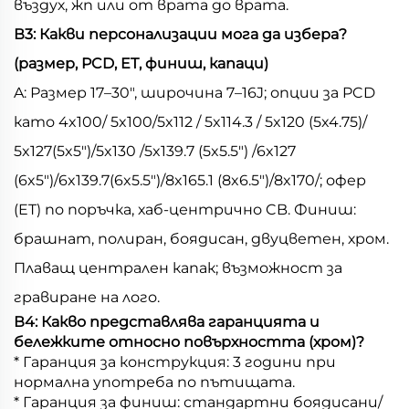
въздух, жп или от врата до врата.
В3: Какви персонализации мога да избера?
(размер, PCD, ET, финиш, капаци)
A: Размер 17–30", широчина 7–16J; опции за PCD
като 4x100/ 5x100/5x112 / 5x114.3 / 5x120 (5x4.75)/
5x127(5x5")/5x130 /5x139.7 (5x5.5") /6x127
(6x5")/6x139.7(6x5.5")/8x165.1 (8x6.5")/8x170/; офер
(ET) по поръчка, хаб-центрично CB. Финиш:
брашнат, полиран, боядисан, двуцветен, хром.
Плаващ централен капак; възможност за
гравиране на лого.
В4: Какво представлява гаранцията и
бележките относно повърхността (хром)?
* Гаранция за конструкция: 3 години при
нормална употреба по пътищата.
* Гаранция за финиш: стандартни боядисани/