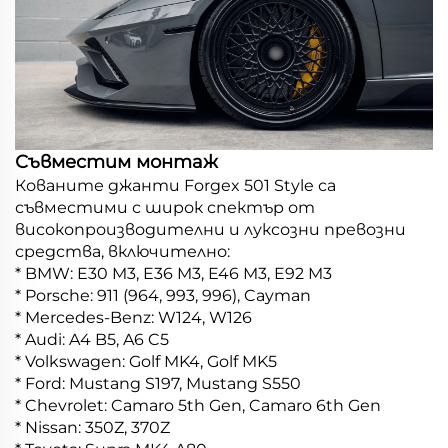
Съвместим монтаж
Кованите джанти Forgex 501 Style са
съвместими с широк спектър от
високопроизводителни и луксозни превозни
средства, включително:
* BMW: E30 M3, E36 M3, E46 M3, E92 M3
* Porsche: 911 (964, 993, 996), Cayman
* Mercedes-Benz: W124, W126
* Audi: A4 B5, A6 C5
* Volkswagen: Golf MK4, Golf MK5
* Ford: Mustang S197, Mustang S550
* Chevrolet: Camaro 5th Gen, Camaro 6th Gen
* Nissan: 350Z, 370Z