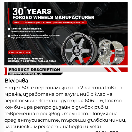
Включва
Forgex 501 е персонализирана 2-частна кована
мрежа, изработена от алуминий с клас на
аерокосмическата индустрия 6061-T6, която
комбинира ретро дизайн с дълбок ръб и
съвременна производителност. Популярна
сред ентусиастите, търсещи дълбоки чинии,
класически мрежести набедки и леки