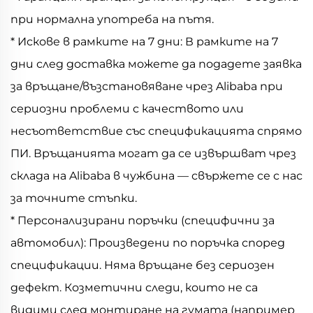
при нормална употреба на пътя.
* Искове в рамките на 7 дни: В рамките на 7
дни след доставка можете да подадете заявка
за връщане/възстановяване чрез Alibaba при
сериозни проблеми с качеството или
несъответствие със спецификацията спрямо
ПИ. Връщанията могат да се извършват чрез
склада на Alibaba в чужбина — свържете се с нас
за точните стъпки.
* Персонализирани поръчки (специфични за
автомобил): Произведени по поръчка според
спецификации. Няма връщане без сериозен
дефект. Козметични следи, които не са
видими след монтиране на гумата (например