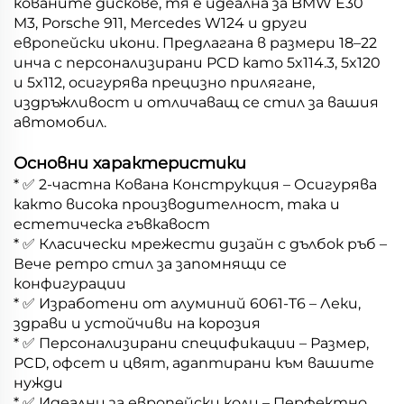
кованите дискове, тя е идеална за BMW E30
M3, Porsche 911, Mercedes W124 и други
европейски икони. Предлагана в размери 18–22
инча с персонализирани PCD като 5x114.3, 5x120
и 5x112, осигурява прецизно прилягане,
издръжливост и отличаващ се стил за вашия
автомобил.
Основни характеристики
* ✅ 2-частна Кована Конструкция – Осигурява
както висока производителност, така и
естетическа гъвкавост
* ✅ Класически мрежести дизайн с дълбок ръб –
Вече ретро стил за запомнящи се
конфигурации
* ✅ Изработени от алуминий 6061-T6 – Леки,
здрави и устойчиви на корозия
* ✅ Персонализирани спецификации – Размер,
PCD, офсет и цвят, адаптирани към вашите
нужди
* ✅ Идеални за европейски коли – Перфектно