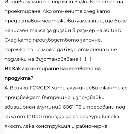
Индивидуалните поръчки включват етап на
проектиране. Ако отмените след като
предоставим чертежи/визуализации, ще бъде
начислен такса за дизайн в размер на 50 USD.
След като производството започне,
поръчката не може да бъде отменена и не
подлежи на възстановяване！！！
В1: Как гарантирате качеството на
продукта?
A: Всички FORGEX лити алуминиеви джанти се
произвеждат вътрешно, използвайки
авиационен алуминий 6061-T6 и пресовани под
сила от 12 000 тона, за да се осигури висока
якост, лека конструкция и равномерна