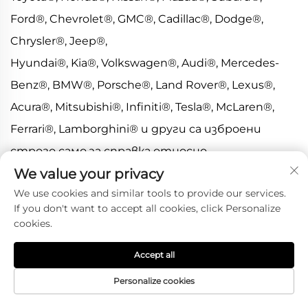
Ford®, Chevrolet®, GMC®, Cadillac®, Dodge®,
Chrysler®, Jeep®,
Hyundai®, Kia®, Volkswagen®, Audi®, Mercedes-
Benz®, BMW®, Porsche®, Land Rover®, Lexus®,
Acura®, Mitsubishi®, Infiniti®, Tesla®, McLaren®,
Ferrari®, Lamborghini® и други са изброени
строго само за справка относно
We value your privacy
съвместимостта.
We use cookies and similar tools to provide our services.
>Всички търговски марки, имена на брандове и
If you don't want to accept all cookies, click Personalize
логотипи са собственост на съответните
cookies.
им притежатели.
Accept all
Тяхното включване има за цел единствено да
Personalize cookies
помогне на клиентите да идентифицират
съвместимостта с автомобила.