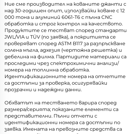
Ние сме производител на кованите джанти с
над 30-годишен опит, използвайки коване с 12
000 тона и алуминий 6061-T6 с пълна CNC
обработка и строг контрол на качеството.
Продуктите се тестват според стандарти
JWL/VIA и TÜV (по заявка), а покритията се
проверяват според ASTM B117 за разпръскване
солена мъгла, адхезия (чертожна решетка) и
дебелина на филма. Партидите материали са
проследими чрез спектрохимични анализи/
номера на топлинна обработка.
Идентификационните номера на отчетите
са достъпни за проверка, осигурявайки
прозрачни и надеждни данни.
Обхватът на тестването варира според
размера/серията; показаните елементи са
представителни. Пълни отчети с
идентификационни номера са достъпни по
заявка. Имената на превозните средства са