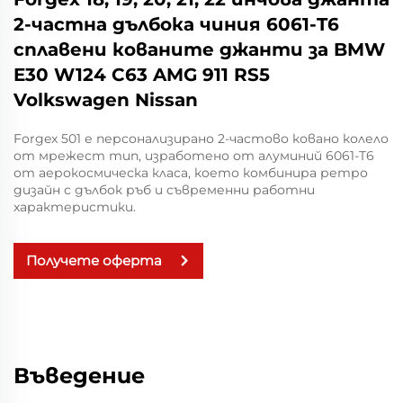
2-частна дълбока чиния 6061-T6
сплавени кованите джанти за BMW
E30 W124 C63 AMG 911 RS5
Volkswagen Nissan
Forgex 501 е персонализирано 2-частово ковано колело
от мрежест тип, изработено от алуминий 6061-T6
от аерокосмическа класа, което комбинира ретро
дизайн с дълбок ръб и съвременни работни
характеристики.
Получете оферта
Въведение