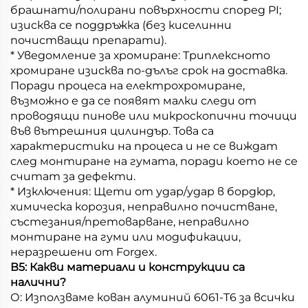
брашнати/полирани повърхности според PI;
изисква се поддръжка (без киселинни
почистващи препарати).
* Уведомление за хромиране: Триплексното
хромиране изисква по-дълъг срок на доставка.
Поради процеса на електрохромиране,
възможно е да се появят малки следи от
проводящи пинове или микроскопични точици
във вътрешния цилиндър. Това са
характеристики на процеса и не се виждат
след монтиране на гумата, поради което не се
считат за дефекти.
* Изключения: Щети от удар/удар в бордюр,
химическа корозия, неправилно почистване,
състезания/претоварване, неправилно
монтиране на гуми или модификации,
неразрешени от Forgex.
В5: Какви материали и конструкции са
налични?
О: Използваме кован алуминий 6061-T6 за всички