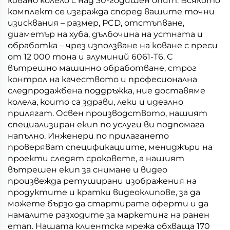
ковано колело с над 30-годишен опит. Всякото
комплект се изгражда според вашите точни
изисквания – размер, PCD, отстъпване,
диаметър на хуба, дълбочина на устната и
обработка – чрез използване на коване с преси
от 12 000 тона и алуминий 6061-T6. С
вътрешно машинно обработване, строг
контрол на качеството и професионална
следпродажбена поддръжка, ние доставяме
колела, които са здрави, леки и идеално
прилягат. Освен производството, нашият
специализиран екип по услуги ви подпомага
напълно. Инженери по прилагането
проверяват спецификациите, мениджъри на
проекти следят сроковете, а нашият
вътрешен екип за снимане и видео
произвежда ретуширани изображения на
продуктите и кратки видеоклипове, за да
можете бързо да стартирате оферти и да
намалите разходите за маркетинг на ранен
етап. Нашата клиентска мрежа обхваща 170