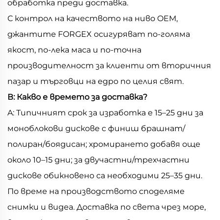
обработка преди доставка.
С контрол на качеството на ниво OEM,
джантите FORGEX осигуряват по-голяма
якост, по-лека маса и по-точна
производителност за клиенти от вторичния
пазар и търговци на едро по целия свят.
В: Какво е времето за доставка?
A: Типичният срок за изработка е 15–25 дни за
моноблокови дискове с финиш брашнат/
полиран/боядисан; хромирането добавя още
около 10–15 дни; за двучастни/трехчастни
дискове обикновено са необходими 25–35 дни.
По време на производството споделяме
снимки и видеа. Доставка по света чрез море,