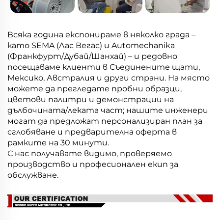
Всяка година експонираме в няколко града –
като SEMA (Лас Вегас) и Automechanika
(Франкфурт/Дубай/Шанхай) – и редовно
посещаваме клиенти в Съединените щати,
Мексико, Австралия и други страни. На място
можете да прегледате пробни образци,
цветови палитри и демонстрации на
дълбочината/леката част; нашите инженери
могат да предложат персонализиран план за
сглобяване и предварителна оферта в
рамките на 30 минути.
С нас получавате видимо, проверяемо
производство и професионален екип за
обслужване.