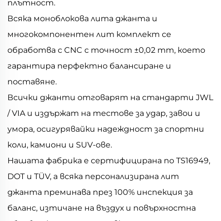
плътност.
Всяка моноблокова лита джанта и
многокомпонентен лит комплект се
обработва с CNC с точност ±0,02 mm, което
гарантира перфектно балансиране и
поставяне.
Всички джанти отговарят на стандарти JWL
/ VIA и издържат на тестове за удар, завои и
умора, осигурявайки надеждност за спортни
коли, камиони и SUV-ове.
Нашата фабрика е сертифицирана по TS16949,
DOT и TÜV, а всяка персонализирана лит
джанта преминава през 100% инспекция за
баланс, изтичане на въздух и повърхностна