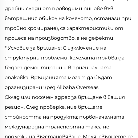
дребни следи от проводими пинове във
вътрешния обикол на колелото, останали при
тройно хромиране), са характеристики от
процеса на производство, а не дефекти.
* Условие за връщане: С изключение на
структурни проблеми, колелата трябва да
бъдат демонтирани и в оригиналната
опаковка. Връщанията могат да бъдат
организирани чрез Alibaba Overseas
Склад или посочен адрес за връщане в вашия
регион. След проверка, ние връщаме
стойността на продукта; първоначалната
международна транспортна такса не
подлежи на възстановяване. Моля, свържете се