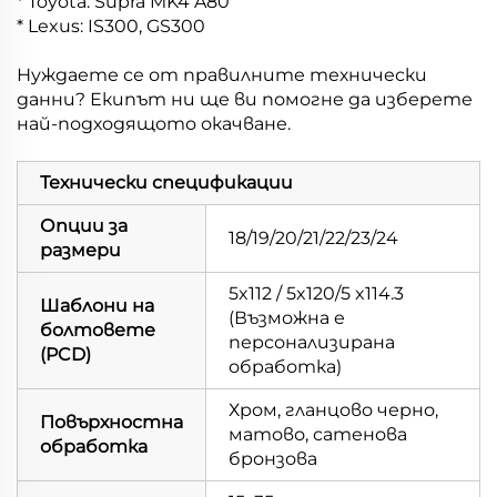
* Toyota: Supra MK4 A80
* Lexus: IS300, GS300
Нуждаете се от правилните технически
данни? Екипът ни ще ви помогне да изберете
най-подходящото окачване.
Технически спецификации
Опции за
18/19/20/21/22/23/24
размери
5x112 / 5x120/5 x114.3
Шаблони на
(Възможна е
болтовете
персонализирана
(PCD)
обработка)
Хром, гланцово черно,
Повърхностна
матово, сатенова
обработка
бронзова