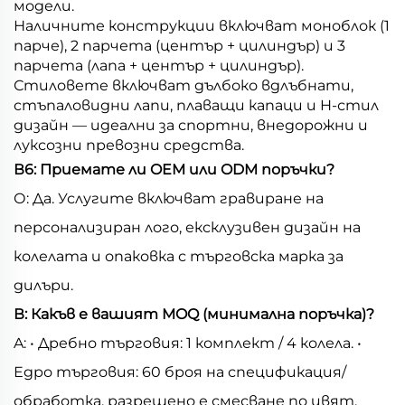
модели.
Наличните конструкции включват моноблок (1
парче), 2 парчета (център + цилиндър) и 3
парчета (лапа + център + цилиндър).
Стиловете включват дълбоко вдлъбнати,
стъпаловидни лапи, плаващи капаци и H-стил
дизайн — идеални за спортни, внедорожни и
луксозни превозни средства.
В6: Приемате ли OEM или ODM поръчки?
О: Да. Услугите включват гравиране на
персонализиран лого, ексклузивен дизайн на
колелата и опаковка с търговска марка за
дилъри.
В: Какъв е вашият MOQ (минимална поръчка)?
A: • Дребно търговия: 1 комплект / 4 колела. •
Едро търговия: 60 броя на спецификация/
обработка, разрешено е смесване по цвят.