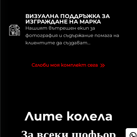
високопроизводителни марки и
програми с частни марки.
ВИЗУАЛНА ПОДДРЪЖКА ЗА
ИЗГРАЖДАНЕ НА МАРКА
Нашият вътрешен екип за
фотография и съдържание помага на
клиентите да създават
зашеметяващи визуализации за
уебсайтове, социални медии и кампании
– защото добрите колела заслужават
Сглоби моя комплект сега
страхотно съдържание.
Лите колела
За всеки шофьор