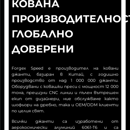
КОВАНА
ПРОИЗВОДИТЕЛНОС
ГЛОБАЛНО
ДОВЕРЕНИ
Forgex Speed е производител на ковани
джанти, базиран в Китай, с годишно
производство от над 1 000 000 джанти.
Оборудвани с ковашки преси с мощност 12 000
тона, прецизни CNC линии и пълен вътрешен
екип от дизайнери, ние обслужваме както
шофьори на дребно, така и OEM/ODM клиенти
по целия свят.
Всички джанти са изработени от
аерокосмически алуминий 6061-T6 и са