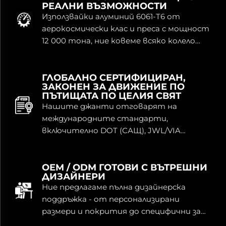
РЕАЛНИ ВЪЗМОЖНОСТИ
Използвайки алуминий 6061-T6 от
аерокосмически клас и преса с мощност
12 000 тона, ние ковеме всяко колело
вътрешно. Пълният контрол означава
постоянно качество и по-бърза
доставка.
ГЛОБАЛНО СЕРТИФИЦИРАН,
ЗАКОНЕН ЗА ДВИЖЕНИЕ ПО
ПЪТИЩАТА ПО ЦЕЛИЯ СВЯТ
Нашите джанти отговарят на
международните стандарти,
включително DOT (САЩ), JWL/VIA
(Япония), TÜV и ECE (ЕС). Безопасни,
легални и готови за регистрация на
основните пазари.
OEM / ODM ГОТОВИ С ВЪТРЕШНИ
ДИЗАЙНЕРИ
Ние предлагаме пълна дизайнерска
поддръжка - от персонализирани
размери и покрития до специфични за
марката спецификации. Идеално за