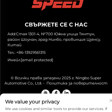
СВЪРЖЕТЕ СЕ С НАС
Add:Стая 1301-4, №700 Южна улица Тянтун,
район Шоунан, град Нинбо, провинция Цзянсу,
Китай
Тел.:
+86-13929561315
Имейл:
[email protected]
© Всички права запазени 2025 г. Ningbo Super
Automotive Co., Ltd. -
Политика за поверителност
We value your privacy
We use cookies and similar tools to provide our services. If