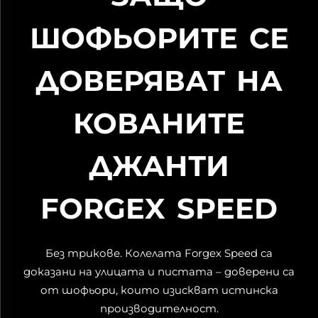
ШОФЬОРИТЕ СЕ
ДОВЕРЯВАТ НА
КОВАНИТЕ
ДЖАНТИ
FORGEX SPEED
Без трикове. Колелата Forgex Speed са
доказани на улицата и пистата – доверени са
от шофьори, които изискват истинска
производителност.