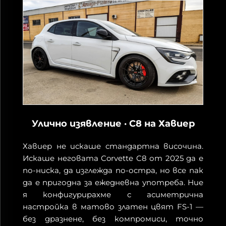
Улично изявление · C8 на Хавиер
Хавиер не искаше стандартна височина.
Искаше неговата Corvette C8 от 2025 да е
по-ниска, да изглежда по-остра, но все пак
да е пригодна за ежедневна употреба. Ние
я конфигурирахме с асиметрична
настройка в матово златен цвят FS-1 —
без дразнене, без компромиси, точно