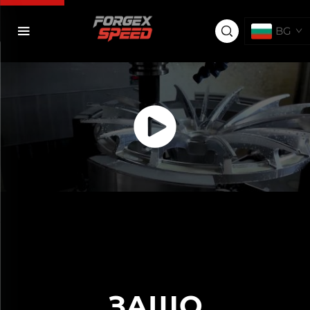
BG
ЗАЩО