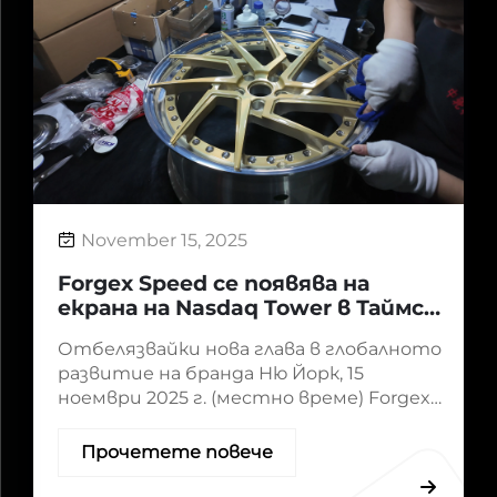
November 15, 2025
Forgex Speed се появява на
екрана на Nasdaq Tower в Таймс
Скуеър
Отбелязвайки нова глава в глобалното
развитие на бранда Ню Йорк, 15
ноември 2025 г. (местно време) Forgex
Speed направи забележително
появяване на екрана на Nasdaq Tower в
Прочетете повече
Таймс Скуеър, Ню Йорк — едно от най-
разпознаваемите обществени