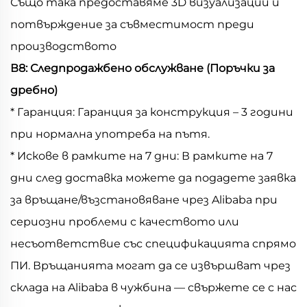
Също така предоставяме 3D визуализации и
потвърждение за съвместимост преди
производството
В8: Следпродажбено обслужване (Поръчки за
дребно)
* Гаранция: Гаранция за конструкция – 3 години
при нормална употреба на пътя.
* Искове в рамките на 7 дни: В рамките на 7
дни след доставка можете да подадете заявка
за връщане/възстановяване чрез Alibaba при
сериозни проблеми с качеството или
несъответствие със спецификацията спрямо
ПИ. Връщанията могат да се извършват чрез
склада на Alibaba в чужбина — свържете се с нас