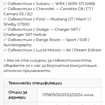
✅ Съвместим с Subaru — WRX / WRX STI (VAB)
✅ Съвместим с Chevrolet — Corvette C8 / C7 /
Camaro SS / ZL1
✅ Съвместим с Ford — Mustang GT / Mach 1 /
Shelby GT500
✅ Съвместим с Dodge — Charger SRT /
Challenger SRT Hellcat
✅ Съвместим с Range Rover — Sport / SVR /
Autobiography
✅ Съвместим с Lucid Motors — Air / Dream Edition
> Ако не сте сигурни за съвместимостта,
свържете се с нас за безплатна консултация
относно прилагането.
Технически спецификации
Опции за
17/18/19/20/21/22/23/24 инча
размери