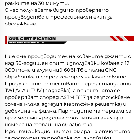
рамките на 30 минути.
С нас получавате видимо, проверяемо
производство и професионален екип за
обслужване.
Ние сме производител на кованите джанти с
над 30-годишен опит, използвайки коване с 12
000 тона и алуминий 6061-T6 с пълна CNC
обработка и строг контрол на качеството.
Продуктите се тестват според стандарти
JWL/VIA и TÜV (по заявка), а покритията се
проверяват според ASTM B117 за разпръскване
солена мъгла, адхезия (чертожна решетка) и
дебелина на филма. Партидите материали са
проследими чрез спектрохимични анализи/
номера на топлинна обработка.
Идентификационните номера на отчетите
са достъпни за проверка, осигурявайки