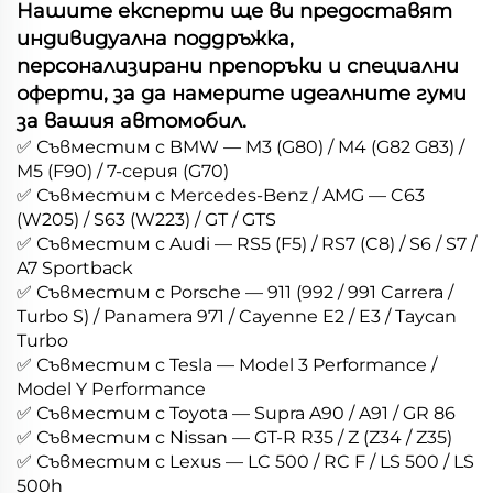
Нашите експерти ще ви предоставят
индивидуална поддръжка,
персонализирани препоръки и специални
оферти, за да намерите идеалните гуми
за вашия автомобил.
✅ Съвместим с BMW — M3 (G80) / M4 (G82 G83) /
M5 (F90) / 7-серия (G70)
✅ Съвместим с Mercedes-Benz / AMG — C63
(W205) / S63 (W223) / GT / GTS
✅ Съвместим с Audi — RS5 (F5) / RS7 (C8) / S6 / S7 /
A7 Sportback
✅ Съвместим с Porsche — 911 (992 / 991 Carrera /
Turbo S) / Panamera 971 / Cayenne E2 / E3 / Taycan
Turbo
✅ Съвместим с Tesla — Model 3 Performance /
Model Y Performance
✅ Съвместим с Toyota — Supra A90 / A91 / GR 86
✅ Съвместим с Nissan — GT-R R35 / Z (Z34 / Z35)
✅ Съвместим с Lexus — LC 500 / RC F / LS 500 / LS
500h