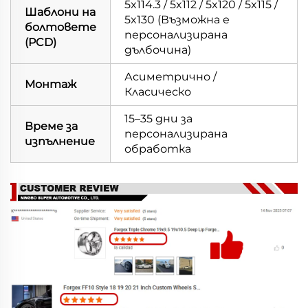
5x114.3 / 5x112 / 5x120 / 5x115 /
Шаблони на
5x130 (Възможна е
болтовете
персонализирана
(PCD)
дълбочина)
Асиметрично /
Монтаж
Класическо
15–35 дни за
Време за
персонализирана
изпълнение
обработка