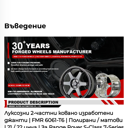
Въведение
Луксозни 2-частни ковано изработени
джанти | FMR 6061-T6 | Полирани / матови
| 21 / 22 инча | За Range Rover S-Class 7-Series