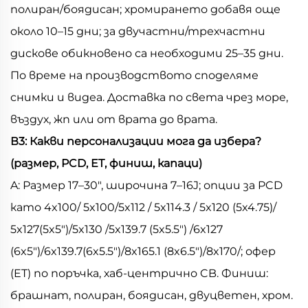
полиран/боядисан; хромирането добавя още
около 10–15 дни; за двучастни/трехчастни
дискове обикновено са необходими 25–35 дни.
По време на производството споделяме
снимки и видеа. Доставка по света чрез море,
въздух, жп или от врата до врата.
В3: Какви персонализации мога да избера?
(размер, PCD, ET, финиш, капаци)
A: Размер 17–30", широчина 7–16J; опции за PCD
като 4x100/ 5x100/5x112 / 5x114.3 / 5x120 (5x4.75)/
5x127(5x5")/5x130 /5x139.7 (5x5.5") /6x127
(6x5")/6x139.7(6x5.5")/8x165.1 (8x6.5")/8x170/; офер
(ET) по поръчка, хаб-центрично CB. Финиш:
брашнат, полиран, боядисан, двуцветен, хром.