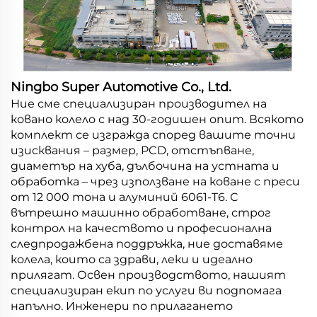
Ningbo Super Automotive Co., Ltd.
Ние сме специализиран производител на
ковано колело с над 30-годишен опит. Всякото
комплект се изгражда според вашите точни
изисквания – размер, PCD, отстъпване,
диаметър на хуба, дълбочина на устната и
обработка – чрез използване на коване с преси
от 12 000 тона и алуминий 6061-T6. С
вътрешно машинно обработване, строг
контрол на качеството и професионална
следпродажбена поддръжка, ние доставяме
колела, които са здрави, леки и идеално
прилягат. Освен производството, нашият
специализиран екип по услуги ви подпомага
напълно. Инженери по прилагането