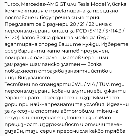
Turbo, Mercedes-AMG GT или Tesla Model Y, всяка
комплектация е проектирана за прецизно
поставяне и безупречна симетрия.
Предлагат се в размери 20 / 21 / 22 инча с
персонализирани опции за PCD (5×112 / 5×114.3 /
5×120), като всяка джанта може да бъде
адаптирана според вашите нужди. Изберете
сред варианти като матов прозрачен,
полирания огледален, матов черен или
замразен шампанско златен — всяка
повърхност отразява занаятчийство и
индивидуалност.
Тествани по стандарти JWL / VIA / TÜV, тези
персонализирани ковани алуминиеви джанти
гарантират надеждност и издръжливост
дори при най-напрегнатите условия. Идеални
за луксозни спортни автомобили, тюнинг
студия и ентусиасти, които изискват
прецизност, издръжливост и отличителен
дизайн, тази серия преосмисля какво трябва