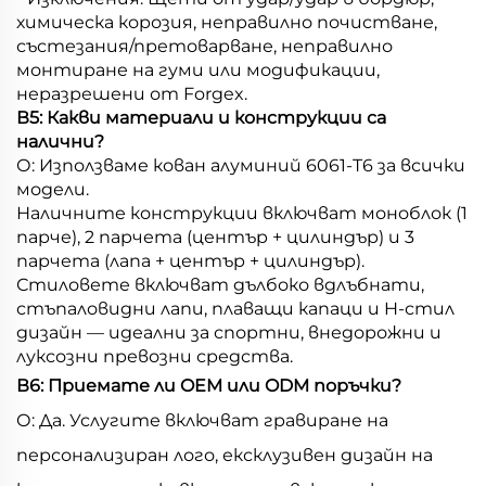
химическа корозия, неправилно почистване,
състезания/претоварване, неправилно
монтиране на гуми или модификации,
неразрешени от Forgex.
В5: Какви материали и конструкции са
налични?
О: Използваме кован алуминий 6061-T6 за всички
модели.
Наличните конструкции включват моноблок (1
парче), 2 парчета (център + цилиндър) и 3
парчета (лапа + център + цилиндър).
Стиловете включват дълбоко вдлъбнати,
стъпаловидни лапи, плаващи капаци и H-стил
дизайн — идеални за спортни, внедорожни и
луксозни превозни средства.
В6: Приемате ли OEM или ODM поръчки?
О: Да. Услугите включват гравиране на
персонализиран лого, ексклузивен дизайн на