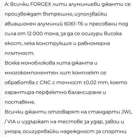
A: Всички FORGEX лити алуминиеви джанти се
произвеждат вътрешно, използвайки
авиационен алуминий 6061-T6 и пресовани под
сила от 12 000 тона, за да се осигури висока
якост, лека конструкция и равномерна
плътност.
Всяка моноблокова лита джанта и
многокомпонентен лит комплект се
обработва с CNC с точност ±0,02 mm, което
гарантира перфектно балансиране и
поставяне.
Всички джанти отговарят на стандарти JWL
/ VIA и издържат на тестове за удар, завои и
умора, осигурявайки надеждност за спортни