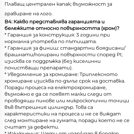
Плаващ централен капак; възможност за
гравиране на лого.
В4: Какво представлява гаранцията и
бележките относно повърхността (хром)?
* Гаранция за конструкция: 3 години при
нормална употреба по пътищата.
* Гаранция за финиш: стандартни боядисани/
брашнати/полирани повърхности според PI;
изисква се поддръжка (без киселинни
почистващи препарати).
* Уведомление за хромиране: Триплексното
хромиране изисква по-дълъг срок на доставка.
Поради процеса на електрохромиране,
възможно е да се появят малки следи от
проводящи пинове или микроскопични точици
във вътрешния цилиндър. Това са
характеристики на процеса и не се виждат
след монтиране на гумата, поради което не се
считат за дефекти.
* Изключения: Щети от удар/удар в бордюр,