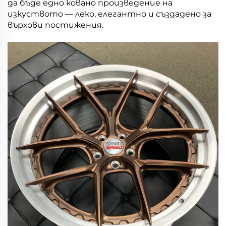
да бъде едно ковано произведение на
изкуството — леко, елегантно и създадено за
върхови постижения.