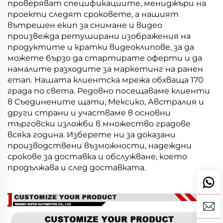
проверяват спецификациите, мениджъри на
проекти следят сроковете, а нашият
вътрешен екип за снимане и видео
произвежда ретуширани изображения на
продуктите и кратки видеоклипове, за да
можете бързо да стартирате оферти и да
намалите разходите за маркетинг на ранен
етап. Нашата клиентска мрежа обхваща 170
града по света. Редовно посещаваме клиенти
в Съединените щати, Мексико, Австралия и
други страни и участваме в основни
търговски изложби в множество градове
всяка година. Изберете ни за доказани
производствени възможности, надеждни
срокове за доставка и обслужване, което
продължава и след доставката.