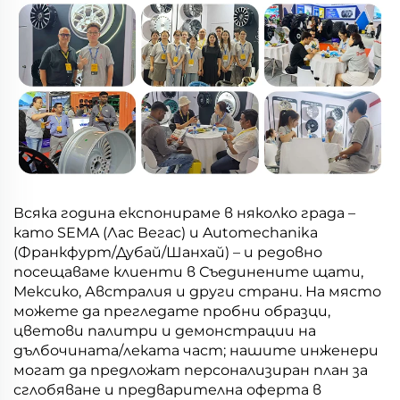
Всяка година експонираме в няколко града –
като SEMA (Лас Вегас) и Automechanika
(Франкфурт/Дубай/Шанхай) – и редовно
посещаваме клиенти в Съединените щати,
Мексико, Австралия и други страни. На място
можете да прегледате пробни образци,
цветови палитри и демонстрации на
дълбочината/леката част; нашите инженери
могат да предложат персонализиран план за
сглобяване и предварителна оферта в