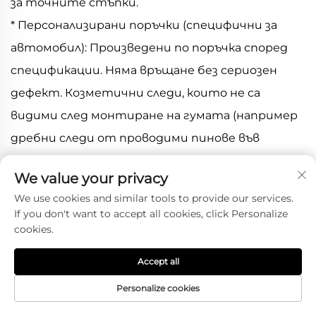
за точните стъпки.
* Персонализирани поръчки (специфични за
автомобил): Произведени по поръчка според
спецификации. Няма връщане без сериозен
дефект. Козметични следи, които не са
видими след монтиране на гумата (например
дребни следи от проводими пинове във
вътрешния обикол на колелото, останали при
We value your privacy
тройно хромиране), са характеристики от
We use cookies and similar tools to provide our services.
процеса на производство, а не дефекти.
If you don't want to accept all cookies, click Personalize
* Условие за връщане: С изключение на
cookies.
структурни проблеми, колелата трябва да
Accept all
бъдат демонтирани и в оригиналната
Personalize cookies
опаковка. Връщанията могат да бъдат