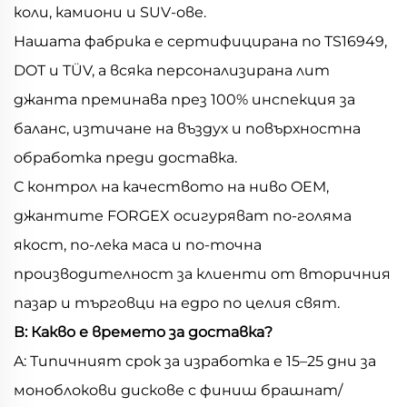
коли, камиони и SUV-ове.
Нашата фабрика е сертифицирана по TS16949,
DOT и TÜV, а всяка персонализирана лит
джанта преминава през 100% инспекция за
баланс, изтичане на въздух и повърхностна
обработка преди доставка.
С контрол на качеството на ниво OEM,
джантите FORGEX осигуряват по-голяма
якост, по-лека маса и по-точна
производителност за клиенти от вторичния
пазар и търговци на едро по целия свят.
В: Какво е времето за доставка?
A: Типичният срок за изработка е 15–25 дни за
моноблокови дискове с финиш брашнат/