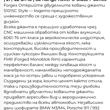
Forgex Открийте двуделните ковани джанти
S101SC Style — където прецизното
инженерство се среща с художествения
дизайн.
Всяка джанта е прецизно изработена чрез
CNC машинна обработка от кован алуминий
6061-T6 от класа за аерокосмическа индустрия,
осигурявайки изключителна якост, лека
конструкция, висока производителност и
изискан луксозен външен вид. Конструкцията
FMR (Forged Monoblok Rim) гарантира
перфектен баланс между огъваща якост и
маневреност, намалявайки неподрежданата
маса за по-остри завои и подобрено ускорение.
Създадени за хора, които ценят както стила,
така и производителността, тези дълбоки
вдлъбнати двучастни кованите джанти
придават агресивен вид и аеродинамично
предимство на всеки автомобил. Независимо
дали шофирате BMW M3/M4, Porsche 911 / 992