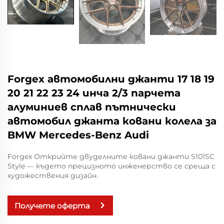
Forgex автомобилни джанти 17 18 19
20 21 22 23 24 инча 2/3 парчета
алуминиев сплав пътнически
автомобил джанта ковани колела за
BMW Mercedes-Benz Audi
Forgex Открийте двуделните ковани джанти S101SC
Style — където прецизното инженерство се среща с
художествения дизайн.
Получете оферта