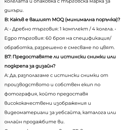
колелата и опаковка с търговска марка за
дилъри.
В: Какъв е вашият MOQ (минимална поръчка)?
A: • Дребно търговия: 1 комплект / 4 колела. •
Едро търговия: 60 броя на спецификация/
обработка, разрешено е смесване по цвят.
В7: Предоставяте ли истински снимки или
подкрепа за дизайн?
A: Да, разполагаме с истински снимки от
производството и собствен екип по
фотография, който предоставя
висококачествени изображения и
видеоматериали за уебсайта, каталога или
онлайн продажбите ви.