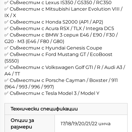
✅ Съвместим с Lexus IS350 / GS350 / RC350
✅ Съвместим с Mitsubishi Lancer Evolution VIII /
IX / X
✅ Съвместим с Honda S2000 (AP1 / AP2)
✅ Съвместим с Acura RSX / TLX / Integra DC5
✅ Съвместим с BMW 3 серия E46 / E90 / F30 /
G20 · M3 (E46 / F80 / G80)
✅ Съвместим с Hyundai Genesis Coupe
✅ Съвместим с Ford Mustang GT / EcoBoost
(S550)
✅ Съвместим с Volkswagen Golf GTI / R / Audi A3 /
A4 / TT
✅ Съвместим с Porsche Cayman / Boxster / 911
(964 / 993 / 996 / 997)
✅ Съвместим с Tesla Model 3 / Model Y
Технически спецификации
Опции за
17/18/19/20/21/22 инча
размери