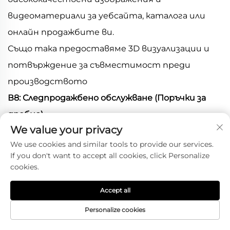
видеоматериали за уебсайта, каталога или
онлайн продажбите ви.
Също така предоставяме 3D визуализации и
потвърждение за съвместимост преди
производството
В8: Следпродажбено обслужване (Поръчки за
дребно)
We value your privacy
* Гаранция: Гаранция за конструкция – 3 години
We use cookies and similar tools to provide our services.
при нормална употреба на пътя.
If you don't want to accept all cookies, click Personalize
* Искове в рамките на 7 дни: В рамките на 7
cookies.
дни след доставка можете да подадете заявка
Accept all
за връщане/възстановяване чрез Alibaba при
Personalize cookies
сериозни проблеми с качеството или
несъответствие със спецификацията спрямо