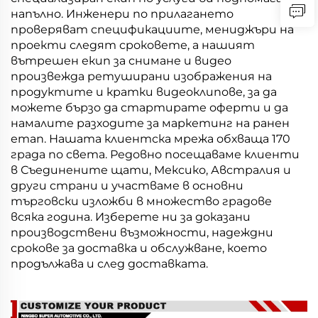
напълно. Инженери по прилагането
проверяват спецификациите, мениджъри на
проекти следят сроковете, а нашият
вътрешен екип за снимане и видео
произвежда ретуширани изображения на
продуктите и кратки видеоклипове, за да
можете бързо да стартирате оферти и да
намалите разходите за маркетинг на ранен
етап. Нашата клиентска мрежа обхваща 170
града по света. Редовно посещаваме клиенти
в Съединените щати, Мексико, Австралия и
други страни и участваме в основни
търговски изложби в множество градове
всяка година. Изберете ни за доказани
производствени възможности, надеждни
срокове за доставка и обслужване, което
продължава и след доставката.