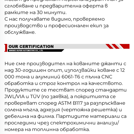
сглобяване и предварителна оферта в
рамките на 30 минути.
С нас получавате видимо, проверяемо
производство и професионален екип за
обслужване.
Ние сме производител на кованите джанти с
над 30-годишен опит, използвайки коване с 12
000 тона и алуминий 6061-T6 с пълна CNC
обработка и строг контрол на качеството.
Продуктите се тестват според стандарти
JWL/VIA и TÜV (по заявка), а покритията се
проверяват според ASTM B117 за разпръскване
солена мъгла, адхезия (чертожна решетка) и
дебелина на филма. Партидите материали са
проследими чрез спектрохимични анализи/
номера на топлинна обработка.