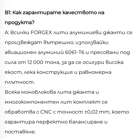
В1: Как гарантирате качеството на
продукта?
A: Всички FORGEX лити алуминиеви джанти се
произвеждат вътрешно, използвайки
авиационен алуминий 6061-T6 и пресовани под
сила от 12 000 тона, за да се осигури висока
якост, лека конструкция и равномерна
плътност.
Всяка моноблокова лита джанта и
многокомпонентен лит комплект се
обработва с CNC с точност ±0,02 mm, което
гарантира перфектно балансиране и
поставяне.