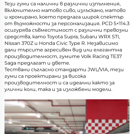
Тези гуми са налични в различни изпълнения,
включително матово сиво, излъскано, матово
и хромирано, което предлага широк спектър
от възможности за персонализация. PCD 5×114.3
осигурява съвместимост с различни превозни
средства, като Toyota Supra, Subaru WRX STI,
Nissan 370Z и Honda Civic Type R. Независимо
дали търсите агресивен вид или елегантна
производителност, гумите Volk Racing TE37
Saga предлагат и двете.
Тествани съгласно стандарти JWL/VIA, тези
гуми са проектирани за висока
производителност и са идеални както за
улични коли, така и за изложбени модели.