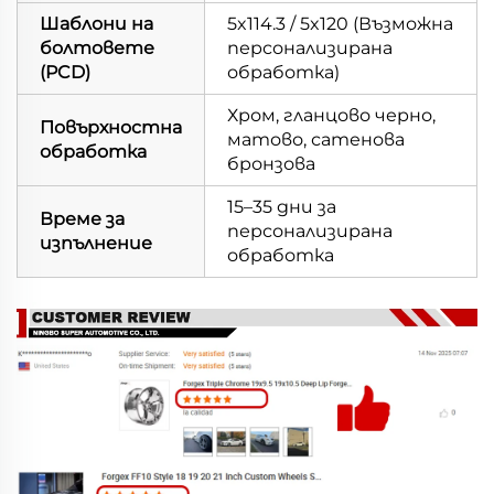
Шаблони на
5x114.3 / 5x120 (Възможна
болтовете
персонализирана
(PCD)
обработка)
Хром, гланцово черно,
Повърхностна
матово, сатенова
обработка
бронзова
15–35 дни за
Време за
персонализирана
изпълнение
обработка