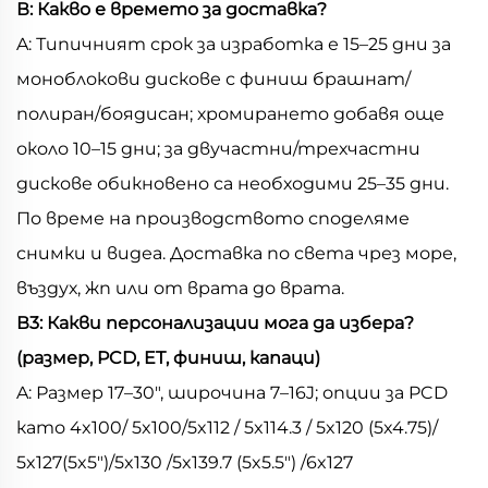
В: Какво е времето за доставка?
A: Типичният срок за изработка е 15–25 дни за
моноблокови дискове с финиш брашнат/
полиран/боядисан; хромирането добавя още
около 10–15 дни; за двучастни/трехчастни
дискове обикновено са необходими 25–35 дни.
По време на производството споделяме
снимки и видеа. Доставка по света чрез море,
въздух, жп или от врата до врата.
В3: Какви персонализации мога да избера?
(размер, PCD, ET, финиш, капаци)
A: Размер 17–30", широчина 7–16J; опции за PCD
като 4x100/ 5x100/5x112 / 5x114.3 / 5x120 (5x4.75)/
5x127(5x5")/5x130 /5x139.7 (5x5.5") /6x127