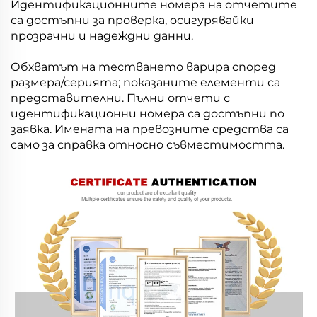
Идентификационните номера на отчетите
са достъпни за проверка, осигурявайки
прозрачни и надеждни данни.
Обхватът на тестването варира според
размера/серията; показаните елементи са
представителни. Пълни отчети с
идентификационни номера са достъпни по
заявка. Имената на превозните средства са
само за справка относно съвместимостта.