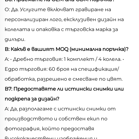
О: Да. Услугите включват гравиране на
персонализиран лого, ексклузивен дизайн на
колелата и опаковка с търговска марка за
дилъри.
В: Какъв е вашият MOQ (минимална поръчка)?
A: • Дребно търговия: 1 комплект / 4 колела. •
Едро търговия: 60 броя на спецификация/
обработка, разрешено е смесване по цвят.
В7: Предоставяте ли истински снимки или
подкрепа за дизайн?
A: Да, разполагаме с истински снимки от
производството и собствен екип по
фотография, който предоставя
висококачествени изображения и