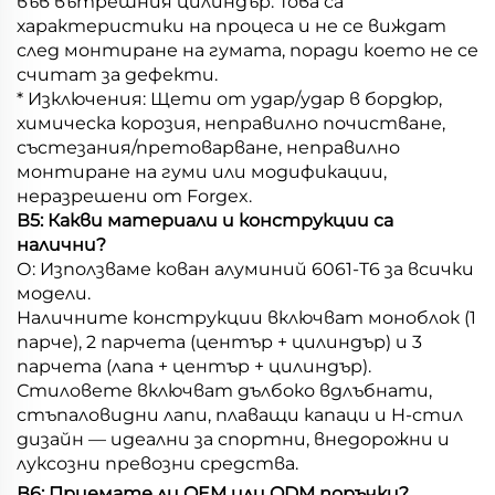
във вътрешния цилиндър. Това са
характеристики на процеса и не се виждат
след монтиране на гумата, поради което не се
считат за дефекти.
* Изключения: Щети от удар/удар в бордюр,
химическа корозия, неправилно почистване,
състезания/претоварване, неправилно
монтиране на гуми или модификации,
неразрешени от Forgex.
В5: Какви материали и конструкции са
налични?
О: Използваме кован алуминий 6061-T6 за всички
модели.
Наличните конструкции включват моноблок (1
парче), 2 парчета (център + цилиндър) и 3
парчета (лапа + център + цилиндър).
Стиловете включват дълбоко вдлъбнати,
стъпаловидни лапи, плаващи капаци и H-стил
дизайн — идеални за спортни, внедорожни и
луксозни превозни средства.
В6: Приемате ли OEM или ODM поръчки?