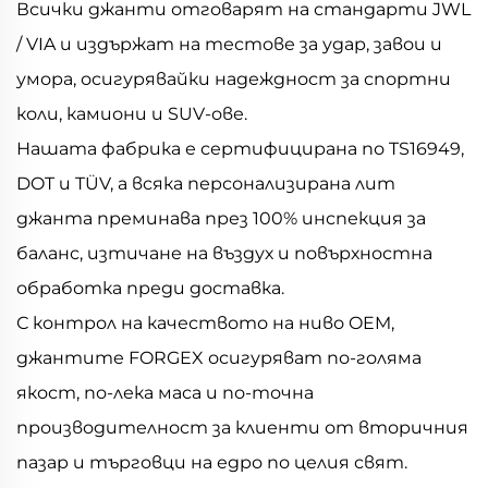
Всички джанти отговарят на стандарти JWL
/ VIA и издържат на тестове за удар, завои и
умора, осигурявайки надеждност за спортни
коли, камиони и SUV-ове.
Нашата фабрика е сертифицирана по TS16949,
DOT и TÜV, а всяка персонализирана лит
джанта преминава през 100% инспекция за
баланс, изтичане на въздух и повърхностна
обработка преди доставка.
С контрол на качеството на ниво OEM,
джантите FORGEX осигуряват по-голяма
якост, по-лека маса и по-точна
производителност за клиенти от вторичния
пазар и търговци на едро по целия свят.