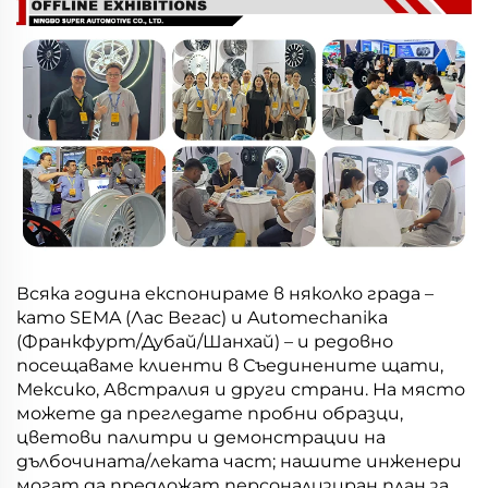
Всяка година експонираме в няколко града –
като SEMA (Лас Вегас) и Automechanika
(Франкфурт/Дубай/Шанхай) – и редовно
посещаваме клиенти в Съединените щати,
Мексико, Австралия и други страни. На място
можете да прегледате пробни образци,
цветови палитри и демонстрации на
дълбочината/леката част; нашите инженери
могат да предложат персонализиран план за