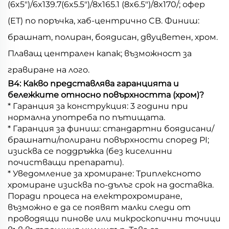
(6x5")/6x139.7(6x5.5")/8x165.1 (8x6.5")/8x170/; офер
(ET) по поръчка, хаб-центрично CB. Финиш:
брашнат, полиран, боядисан, двуцветен, хром.
Плаващ централен капак; възможност за
гравиране на лого.
В4: Какво представлява гаранцията и
бележките относно повърхността (хром)?
* Гаранция за конструкция: 3 години при
нормална употреба по пътищата.
* Гаранция за финиш: стандартни боядисани/
брашнати/полирани повърхности според PI;
изисква се поддръжка (без киселинни
почистващи препарати).
* Уведомление за хромиране: Триплексното
хромиране изисква по-дълъг срок на доставка.
Поради процеса на електрохромиране,
възможно е да се появят малки следи от
проводящи пинове или микроскопични точици