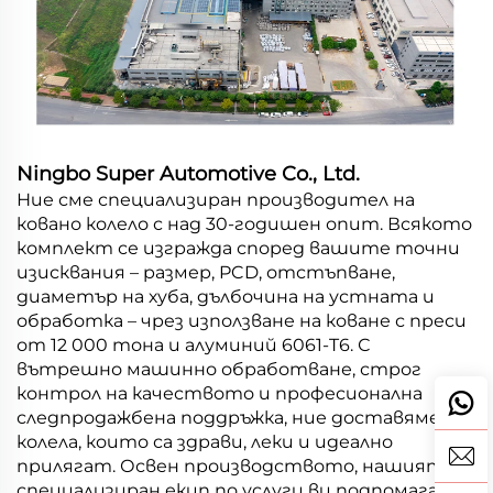
Ningbo Super Automotive Co., Ltd.
Ние сме специализиран производител на
ковано колело с над 30-годишен опит. Всякото
комплект се изгражда според вашите точни
изисквания – размер, PCD, отстъпване,
диаметър на хуба, дълбочина на устната и
обработка – чрез използване на коване с преси
от 12 000 тона и алуминий 6061-T6. С
вътрешно машинно обработване, строг
контрол на качеството и професионална
следпродажбена поддръжка, ние доставяме
колела, които са здрави, леки и идеално
прилягат. Освен производството, нашият
специализиран екип по услуги ви подпомага