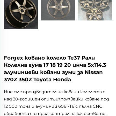
Forgex ковано колело Te37 Рали
Колелна гума 17 18 19 20 инча 5x114.3
алуминиеви ковани гуми за Nissan
370Z 350Z Toyota Honda
Ние сме производител на ковани колелета с
над 30-годишен опит, използвайки коване под
12 000 тона и алуминий 6061-T6 с пълна CNC
обработка и строг контрол на качеството.