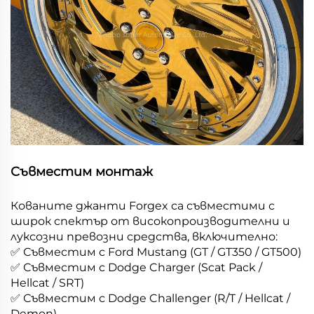
Съвместим монтаж
Кованите джанти Forgex са съвместими с
широк спектър от високопроизводителни и
луксозни превозни средства, включително:
✅ Съвместим с Ford Mustang (GT / GT350 / GT500)
✅ Съвместим с Dodge Charger (Scat Pack /
Hellcat / SRT)
✅ Съвместим с Dodge Challenger (R/T / Hellcat /
Demon)