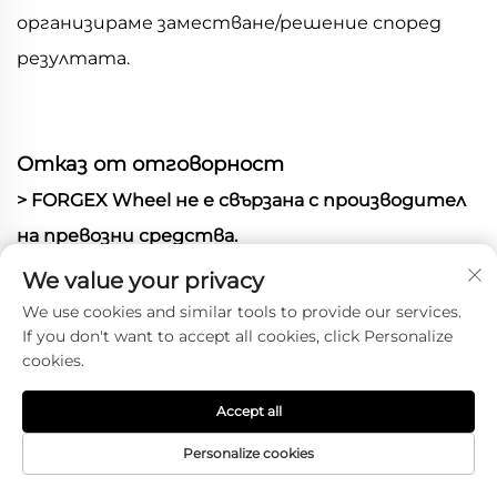
организираме заместване/решение според
резултата.
Отказ от отговорност
> FORGEX Wheel не е свързана с производител
на превозни средства.
Всички споменати марки превозни средства и
We value your privacy
модели на този сайт — включително, но не
We use cookies and similar tools to provide our services.
If you don't want to accept all cookies, click Personalize
само:
cookies.
Toyota®, Honda®, Nissan®, Mazda®, Subaru®,
Ford®, Chevrolet®, GMC®, Cadillac®, Dodge®,
Accept all
Chrysler®, Jeep®,
Personalize cookies
Hyundai®, Kia®, Volkswagen®, Audi®, Mercedes-