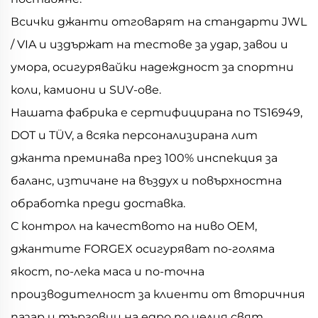
Всички джанти отговарят на стандарти JWL
/ VIA и издържат на тестове за удар, завои и
умора, осигурявайки надеждност за спортни
коли, камиони и SUV-ове.
Нашата фабрика е сертифицирана по TS16949,
DOT и TÜV, а всяка персонализирана лит
джанта преминава през 100% инспекция за
баланс, изтичане на въздух и повърхностна
обработка преди доставка.
С контрол на качеството на ниво OEM,
джантите FORGEX осигуряват по-голяма
якост, по-лека маса и по-точна
производителност за клиенти от вторичния
пазар и търговци на едро по целия свят.