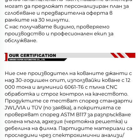
могат да предложат персонализиран план за
сглобяване и предварителна оферта в
рамките на 30 минути.
С нас получавате видимо, проверяемо
производство и професионален екип за
обслужване.
Ние сме производител на кованите джанти с
над 30-годишен опит, използвайки коване с 12
000 тона и алуминий 6061-T6 с пълна CNC
обработка и строг контрол на качеството.
Продуктите се тестват според стандарти
JWL/VIA и TÜV (по заявка), а покритията се
проверяват според ASTM B117 за разпръскване
солена мъгла, адхезия (чертожна решетка) и
дебелина на филма. Партидите материали са
проследими чрез спектрохимични анализи/