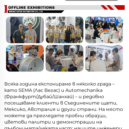
Всяка година експонираме в няколко града –
като SEMA (Лас Вегас) и Automechanika
(Франкфурт/Дубай/Шанхай) – и редовно
посещаваме клиенти в Съединените щати,
Мексико, Австралия и други страни. На място
можете да прегледате пробни образци,
цветови палитри и демонстрации на
дълбочината/леката част; нашите инженери