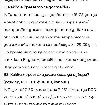
В: Какво е времето за доставка?
A: Типичният срок за изработка е 15–25 дни за
моноблокови дискове с финиш брашнат/
полиран/боядисан; хромирането добавя още
около 10–15 дни; за двучастни/трехчастни
дискове обикновено са необходими 25–35 дни.
По време на производството споделяме
снимки и видеа. Доставка по света чрез море,
въздух, жп или от врата до врата.
В3: Какви персонализации мога да избера?
(размер, PCD, ET, финиш, капаци)
A: Размер 17–30", широчина 7–16J; опции за PCD
като 4x100/ 5x100/5x112 / 5x114.3 / 5x120 (5x4.75)/
5x127(5x5")/5x130 /5x139.7 (5x5.5") /6x127