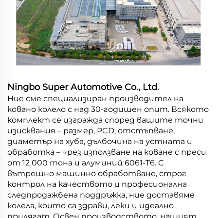
Ningbo Super Automotive Co., Ltd.
Ние сме специализиран производител на
ковано колело с над 30-годишен опит. Всякото
комплект се изгражда според вашите точни
изисквания – размер, PCD, отстъпване,
диаметър на хуба, дълбочина на устната и
обработка – чрез използване на коване с преси
от 12 000 тона и алуминий 6061-T6. С
вътрешно машинно обработване, строг
контрол на качеството и професионална
следпродажбена поддръжка, ние доставяме
колела, които са здрави, леки и идеално
прилягат. Освен производството, нашият