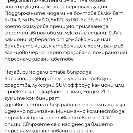
предлагат 2-частна и 3-частна кована
конструкция за крайна персонализация.
Поддържаните модели на болтове включват
5x114.3, 5x115, 5x120, 5x127, 5x130, 6x135, 6x139.7,
което осигурява прецизно прилагане за
спортни автомобили, луксозни седани, SUV и
камиони. Изберете от дълбоко лице или
вдлъбнато лице, матово лице с хромиран ръб,
гланцово черно, черно фрезовано, полирано или
персонализирани цветове
Независимо дали става въпрос за
високопроизводителни улични превозни
средства, луксозни SUV, оффроуд камиони или
проекти за показване на коли, Forgex ZIP
гумите комбинират
здравина, стил и безкрайна персонализация за
идеално прилягане. Минимално количество за
поръчка 4 броя, доставка по света с DDP
опции. Свържете се с нас днес за вашето
персонализирано ковано решение.