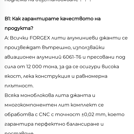
В1: Как гарантирате качеството на
продукта?
A: Всички FORGEX лити алуминиеви джанти се
произвеждат вътрешно, използвайки
авиационен алуминий 6061-T6 и пресовани под
сила от 12 000 тона, за да се осигури висока
якост, лека конструкция и равномерна
плътност.
Всяка моноблокова лита джанта и
многокомпонентен лит комплект се
обработва с CNC с точност ±0,02 mm, което
гарантира перфектно балансиране и
поставяне.