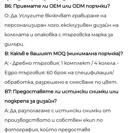
В6: Приемате ли OEM или ODM поръчки?
О: Да. Услугите включват гравиране на
персонализиран лого, ексклузивен дизайн на
колелата и опаковка с търговска марка за
дилъри.
В: Какъв е вашият MOQ (минимална поръчка)?
A: • Дребно търговия: 1 комплект / 4 колела. •
Едро търговия: 60 броя на спецификация/
обработка, разрешено е смесване по цвят.
В7: Предоставяте ли истински снимки или
подкрепа за дизайн?
A: Да, разполагаме с истински снимки от
производството и собствен екип по
фотография, който предоставя