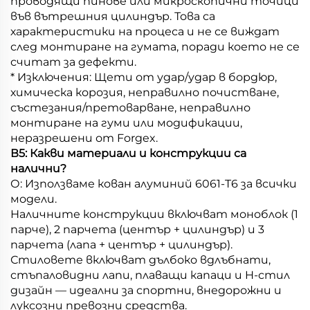
проводящи пинове или микроскопични точици
във вътрешния цилиндър. Това са
характеристики на процеса и не се виждат
след монтиране на гумата, поради което не се
считат за дефекти.
* Изключения: Щети от удар/удар в бордюр,
химическа корозия, неправилно почистване,
състезания/претоварване, неправилно
монтиране на гуми или модификации,
неразрешени от Forgex.
В5: Какви материали и конструкции са
налични?
О: Използваме кован алуминий 6061-T6 за всички
модели.
Наличните конструкции включват моноблок (1
парче), 2 парчета (център + цилиндър) и 3
парчета (лапа + център + цилиндър).
Стиловете включват дълбоко вдлъбнати,
стъпаловидни лапи, плаващи капаци и H-стил
дизайн — идеални за спортни, внедорожни и
луксозни превозни средства.