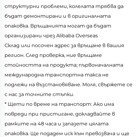
структурни проблеми, колелата трябва да
бъдат демонтирани и в оригиналната
опаковка. Връщанията могат да бъдат
организирани чрез Alibaba Overseas
Склад или посочен адрес за връщане в вашия
регион. След проверка, ние връщаме
стойността на продукта; първоначалната
международна транспортна такса не
подлежи на възстановяване. Моля, свържете се
с нас за точните стъпки.
* Щети по време на транспорт: Ако има
повреди при пристигане, докладвайте в
рамките на 48 часа и запазете цялата
опаковка. Ще подадем иск към превозвача и ще