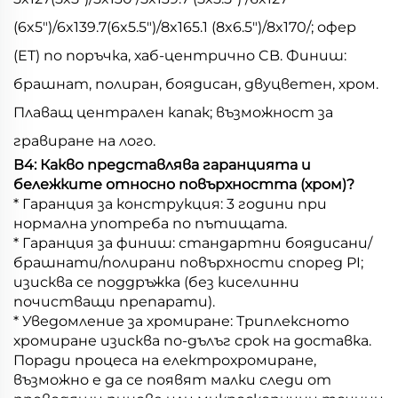
(6x5")/6x139.7(6x5.5")/8x165.1 (8x6.5")/8x170/; офер
(ET) по поръчка, хаб-центрично CB. Финиш:
брашнат, полиран, боядисан, двуцветен, хром.
Плаващ централен капак; възможност за
гравиране на лого.
В4: Какво представлява гаранцията и
бележките относно повърхността (хром)?
* Гаранция за конструкция: 3 години при
нормална употреба по пътищата.
* Гаранция за финиш: стандартни боядисани/
брашнати/полирани повърхности според PI;
изисква се поддръжка (без киселинни
почистващи препарати).
* Уведомление за хромиране: Триплексното
хромиране изисква по-дълъг срок на доставка.
Поради процеса на електрохромиране,
възможно е да се появят малки следи от