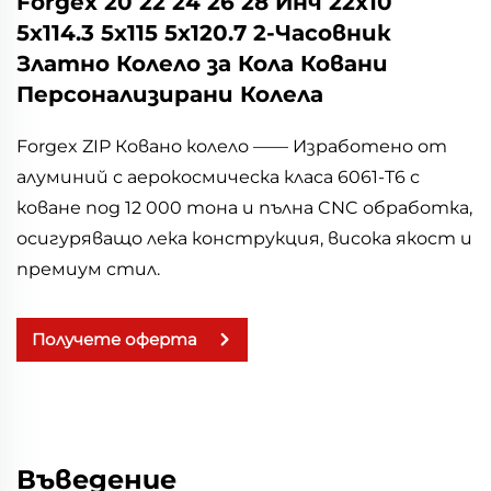
Forgex 20 22 24 26 28 Инч 22x10
5x114.3 5x115 5x120.7 2-Часовник
Златно Колело за Кола Ковани
Персонализирани Колела
Forgex ZIP Ковано колело —— Изработено от
алуминий с аерокосмическа класа 6061-T6 с
коване под 12 000 тона и пълна CNC обработка,
осигуряващо лека конструкция, висока якост и
премиум стил.
Получете оферта
Въведение