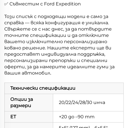
✅ Съвместим с Ford Expedition
Този списък с подходящи модели е само за
справка — всяка конфигурация е уникална.
Свържете се с нас днес, за да потвърдите
точните спецификации и да отключите
вашето изключително персонализирано
ковано решение. Нашите експерти ще ви
предоставят индивидуална поддръжка,
персонализирани препоръки и специални
оферти, за да намерите идеалните гуми за
вашия автомобил.
Технически спецификации
Опции за
20/22/24/28/30 инча
размери
ET
+20 до –90 mm
5×5" (127 mm)、6×5.5"