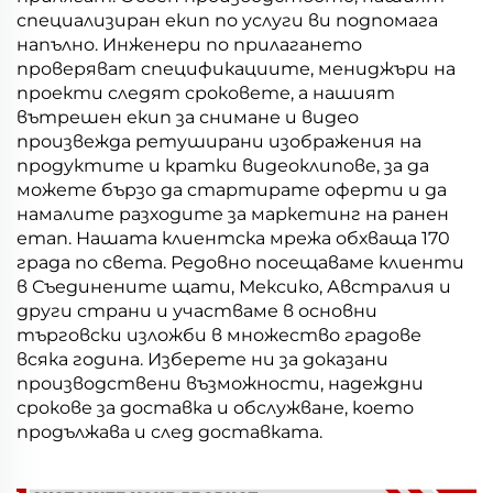
специализиран екип по услуги ви подпомага
напълно. Инженери по прилагането
проверяват спецификациите, мениджъри на
проекти следят сроковете, а нашият
вътрешен екип за снимане и видео
произвежда ретуширани изображения на
продуктите и кратки видеоклипове, за да
можете бързо да стартирате оферти и да
намалите разходите за маркетинг на ранен
етап. Нашата клиентска мрежа обхваща 170
града по света. Редовно посещаваме клиенти
в Съединените щати, Мексико, Австралия и
други страни и участваме в основни
търговски изложби в множество градове
всяка година. Изберете ни за доказани
производствени възможности, надеждни
срокове за доставка и обслужване, което
продължава и след доставката.