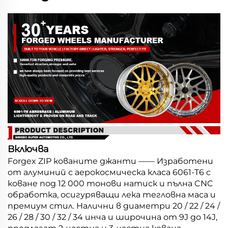
Включва
Forgex ZIP кованите джанти —— Изработени
от алуминий с аерокосмическа класа 6061-T6 с
коване под 12 000 тонови натиск и пълна CNC
обработка, осигуряващи лека тегловна маса и
премиум стил. Налични в диаметри 20 / 22 / 24 /
26 / 28 / 30 / 32 / 34 инча и широчина от 9J до 14J,