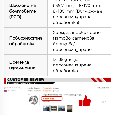
Шаблони на
(139.7 mm)、8×170 mm、
болтовете
8×180 mm (Възможна е
(PCD)
персонализирана
обработка)
Хром, гланцово черно,
Повърхностна
матово, сатенова
обработка
бронзова/
персонализирано
15–35 дни за
Време за
персонализирана
изпълнение
обработка