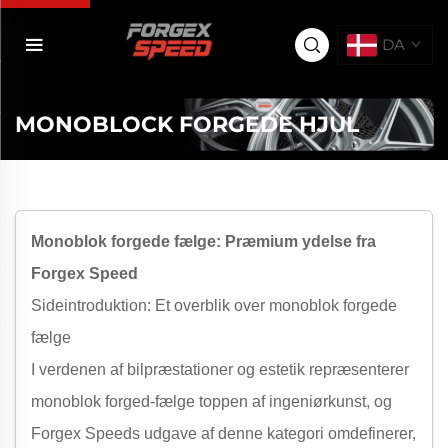
DA
MONOBLOCK FORGEDE HJUL
Monoblok forgede fælge: Præmium ydelse fra
Forgex Speed
Sideintroduktion: Et overblik over monoblok forgede
fælge
I verdenen af bilpræstationer og estetik repræsenterer
monoblok forged-fælge toppen af ingeniørkunst, og
Forgex Speeds udgave af denne kategori omdefinerer,