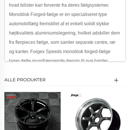
hvad bilister kan forvente fra deres fælgsystemer.
Monoblok Forged-fælge er en specialiseret type
automobilfælg fremstillet af et enkelt solidt stykke
højtkvalitets aluminiumslegering, hvilket adskiller dem
fra flerpieces fælge, som samler separate centre, rør
og kanter. Forgex Speeds monoblok forged-fælge
tager dette grundlæggende design til nye højder
gennem to kerneelementer: en højtryks 12.000-ton
ALLE PRODUKTER
forging-proces og anvendelsen af premium 6061-T6
aluminium. Denne kombination er ikke blot et
produktionsvalg – det er et løfte om at levere fælge,
der balancerer urokkelig styrke, nedsat vægt og
præcis pasform, hvilket gør dem ideelle til
ydelsesorienterede opbygninger, daglig kørsel i