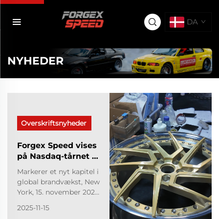
DA
NYHEDER
Overskriftsnyheder
Forgex Speed vises
på Nasdaq-tårnet i
Times Square
Markerer et nyt kapitel i
global brandvækst, New
York, 15. november 2025
(lokal tid): Forgex Speed
2025-11-15
gjorde sit entré på