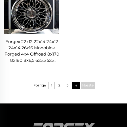
Forgex 22x12 22x14 24x12
24x14 26x16 Monoblok
Forged 4x4 Offroad 8x170
8x180 8x6,5 6x5,5 5x5
Lastbils Wheels
Forrige
1
2
3
4
Næste