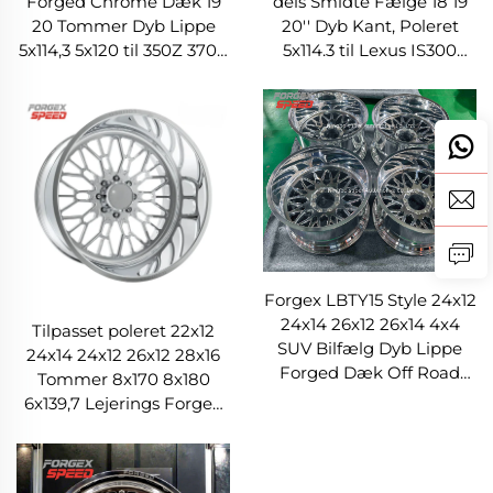
Forged Chrome Dæk 19
dels Smidte Fælge 18 19
20 Tommer Dyb Lippe
20'' Dyb Kant, Poleret
5x114,3 5x120 til 350Z 370Z
5x114.3 til Lexus IS300
Supra Civic IS BMW F30
Nissan 350Z 370Z GS300
G20 F32 G22 M3 M4
S13 R32
Forgex LBTY15 Style 24x12
24x14 26x12 26x14 4x4
Tilpasset poleret 22x12
SUV Bilfælg Dyb Lippe
24x14 24x12 26x12 28x16
Forged Dæk Off Road
Tommer 8x170 8x180
Fælger til F150 Tundra
6x139,7 Lejerings Forged
RAM Chevrolet
Lastbilsdæk til Ford F-350
RAM1500 2500 Fælg