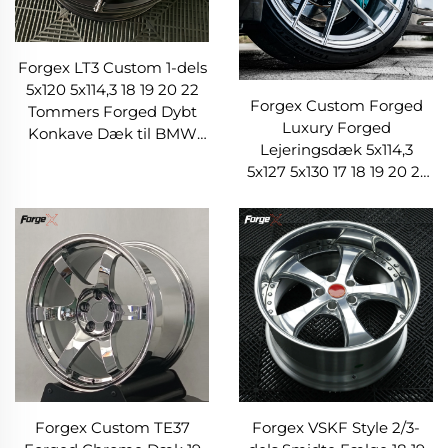
Forgex LT3 Custom 1-dels
5x120 5x114,3 18 19 20 22
Forgex Custom Forged
Tommers Forged Dybt
Luxury Forged
Konkave Dæk til BMW
Lejeringsdæk 5x114,3
M2 M3 F80 Audi
5x127 5x130 17 18 19 20 21
Mercedes AMG Porsche
22 Tommers Fælger til
BMW M1 M2 M3 M4 M5
Model 3
Forgex Custom TE37
Forgex VSKF Style 2/3-