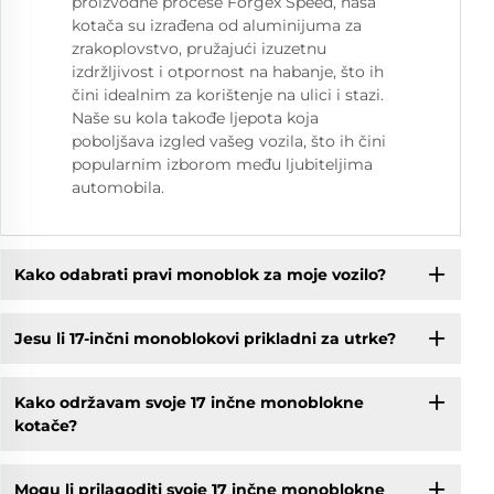
proizvodne procese Forgex Speed, naša
kotača su izrađena od aluminijuma za
zrakoplovstvo, pružajući izuzetnu
izdržljivost i otpornost na habanje, što ih
čini idealnim za korištenje na ulici i stazi.
Naše su kola takođe ljepota koja
poboljšava izgled vašeg vozila, što ih čini
popularnim izborom među ljubiteljima
automobila.
Kako odabrati pravi monoblok za moje vozilo?
Jesu li 17-inčni monoblokovi prikladni za utrke?
Kako održavam svoje 17 inčne monoblokne
kotače?
Mogu li prilagoditi svoje 17 inčne monoblokne