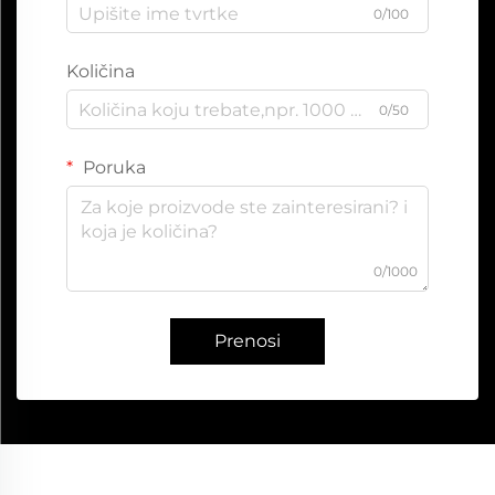
0/100
Količina
0/50
Poruka
0/1000
Prenosi