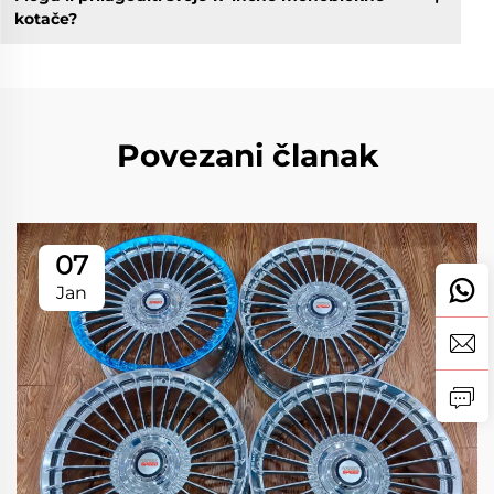
kotače?
Povezani članak
07
Jan