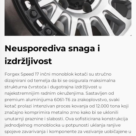
Neusporediva snaga i
izdržljivost
Forgex Speed 17 inčni monoblok kotači su stručno
dizajnirani od temelja da bi se osigurala maksimalna
strukturna čvrstoća i dugotrajna izdržljivost u
najekstremnijim radnim okruženjima. Sastavljen od
premium aluminijuma 6061-T6 za zrakoplovstvo, svaki
kotač prolazi intenzivan proces kovanja od 12.000 tona koji
značajno komprimira metalno zrno kako bi se uklonili
unutarnji praznine i slabosti. Ova sofisticirana konstrukcija
jednodjelnog monoblocka u potpunosti uklanja ranjive
spojeve zavarivanja i komponente za vezivanje uobičajene u