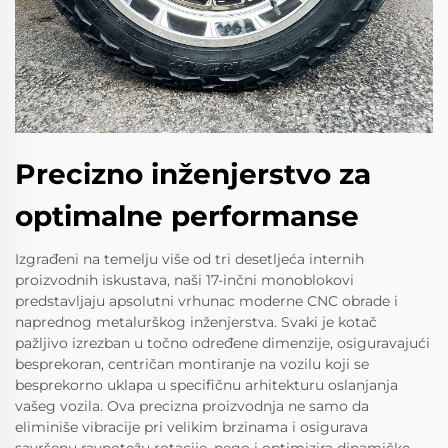
Precizno inženjerstvo za
optimalne performanse
Izgrađeni na temelju više od tri desetljeća internih
proizvodnih iskustava, naši 17-inčni monoblokovi
predstavljaju apsolutni vrhunac moderne CNC obrade i
naprednog metalurškog inženjerstva. Svaki je kotač
pažljivo izrezban u točno određene dimenzije, osiguravajući
besprekoran, centričan montiranje na vozilu koji se
besprekorno uklapa u specifičnu arhitekturu oslanjanja
vašeg vozila. Ova precizna proizvodnja ne samo da
eliminiše vibracije pri velikim brzinama i osigurava
savršenu ravnotežu rotacije, nego i optimizira dinamičke