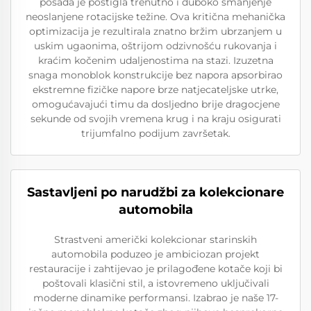
posada je postigla trenutno i duboko smanjenje
neoslanjene rotacijske težine. Ova kritična mehanička
optimizacija je rezultirala znatno bržim ubrzanjem u
uskim ugaonima, oštrijom odzivnošću rukovanja i
kraćim kočenim udaljenostima na stazi. Izuzetna
snaga monoblok konstrukcije bez napora apsorbirao
ekstremne fizičke napore brze natjecateljske utrke,
omogućavajući timu da dosljedno brije dragocjene
sekunde od svojih vremena krug i na kraju osigurati
trijumfalno podijum završetak.
Sastavljeni po narudžbi za kolekcionare
automobila
Strastveni američki kolekcionar starinskih
automobila poduzeo je ambiciozan projekt
restauracije i zahtijevao je prilagođene kotače koji bi
poštovali klasični stil, a istovremeno uključivali
moderne dinamike performansi. Izabrao je naše 17-