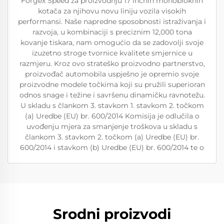
Forgex Speed za proizvodnju 17 inčnih monobloknih
kotača za njihovu novu liniju vozila visokih
performansi. Naše napredne sposobnosti istraživanja i
razvoja, u kombinaciji s preciznim 12,000 tona
kovanje tiskara, nam omogućio da se zadovolji svoje
izuzetno stroge tvornice kvalitete smjernice u
razmjeru. Kroz ovo strateško proizvodno partnerstvo,
proizvođač automobila uspješno je opremio svoje
proizvodne modele točkima koji su pružili superioran
odnos snage i težine i savršenu dinamičku ravnotežu.
U skladu s člankom 3. stavkom 1. stavkom 2. točkom
(a) Uredbe (EU) br. 600/2014 Komisija je odlučila o
uvođenju mjera za smanjenje troškova u skladu s
člankom 3. stavkom 2. točkom (a) Uredbe (EU) br.
600/2014 i stavkom (b) Uredbe (EU) br. 600/2014 te o
Srodni proizvodi