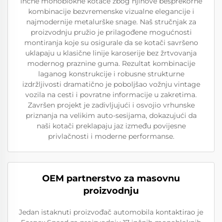
inčne monoblokne kotače zbog njihove besprekorne
kombinacije bezvremenske vizualne elegancije i
najmodernije metalurške snage. Naš stručnjak za
proizvodnju pružio je prilagođene mogućnosti
montiranja koje su osigurale da se kotači savršeno
uklapaju u klasične linije karoserije bez žrtvovanja
modernog praznine guma. Rezultat kombinacije
laganog konstrukcije i robusne strukturne
izdržljivosti dramatično je poboljšao vožnju vintage
vozila na cesti i povratne informacije u zakretima.
Završen projekt je zadivljujući i osvojio vrhunske
priznanja na velikim auto-sesijama, dokazujući da
naši kotači preklapaju jaz između povijesne
privlačnosti i moderne performanse.
OEM partnerstvo za masovnu
proizvodnju
Jedan istaknuti proizvođač automobila kontaktirao je