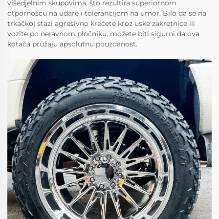
višedjelnim skupovima, što rezultira superiornom
otpornošću na udare i tolerancijom na umor. Bilo da se na
trkačkoj stazi agresivno krećete kroz uske zakretnice ili
vozite po neravnom pločniku, možete biti sigurni da ova
kotača pružaju apsolutnu pouzdanost.