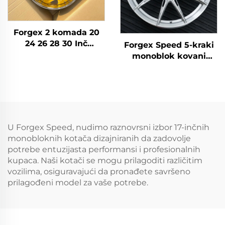
Forgex 2 komada 20
24 26 28 30 Inč
Forgex Speed 5-kraki
krivotvorena kotača
monoblok kovani
putnički auto obruč
naplatci | Prilagođeni
5x114.3 5x115 5x120
aluminijski naplatci
Zlatni kromi
5x112 i 5x120 za modele
automobila obruč
BMW M3 G80, M4 i
Audi RS
U Forgex Speed, nudimo raznovrsni izbor 17-inčnih
monobloknih kotača dizajniranih da zadovolje
potrebe entuzijasta performansi i profesionalnih
kupaca. Naši kotači se mogu prilagoditi različitim
vozilima, osiguravajući da pronađete savršeno
prilagođeni model za vaše potrebe.