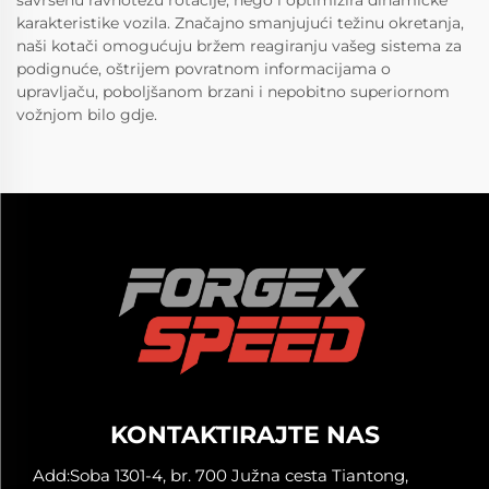
karakteristike vozila. Značajno smanjujući težinu okretanja,
naši kotači omogućuju bržem reagiranju vašeg sistema za
podignuće, oštrijem povratnom informacijama o
upravljaču, poboljšanom brzani i nepobitno superiornom
vožnjom bilo gdje.
KONTAKTIRAJTE NAS
Add:Soba 1301-4, br. 700 Južna cesta Tiantong,