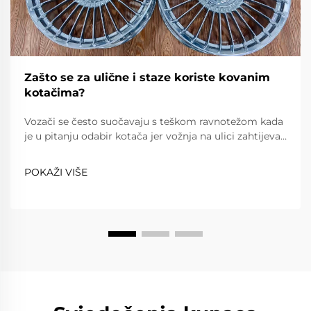
Zašto se za ulične i staze koriste kovanim
kotačima?
Vozači se često suočavaju s teškom ravnotežom kada
je u pitanju odabir kotača jer vožnja na ulici zahtijeva
pouzdanost, udobnost i poštovanje prometnih
propisa, dok vožnja na stazi zahtijeva iznimnu lakost,
POKAŽI VIŠE
snagu i preciznost. Kovanim kotačima...