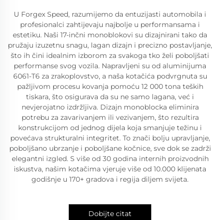
U Forgex Speed, razumijemo da entuzijasti automobila i
profesionalci zahtijevaju najbolje u performansama i
estetiku. Naši 17-inčni monoblokovi su dizajnirani tako da
pružaju izuzetnu snagu, lagan dizajn i precizno postavljanje,
što ih čini idealnim izborom za svakoga tko želi poboljšati
performanse svog vozila. Napravljeni su od aluminijuma
6061-T6 za zrakoplovstvo, a naša kotačića podvrgnuta su
pažljivom procesu kovanja pomoću 12 000 tona teških
tiskara, što osigurava da su ne samo lagana, već i
nevjerojatno izdržljiva. Dizajn monoblocka eliminira
potrebu za zavarivanjem ili vezivanjem, što rezultira
konstrukcijom od jednog dijela koja smanjuje težinu i
povećava strukturalni integritet. To znači bolju upravljanje,
poboljšano ubrzanje i poboljšane kočnice, sve dok se zadrži
elegantni izgled. S više od 30 godina internih proizvodnih
iskustva, našim kotačima vjeruje više od 10.000 klijenata
godišnje u 170+ gradova i regija diljem svijeta.
Dobijte citat