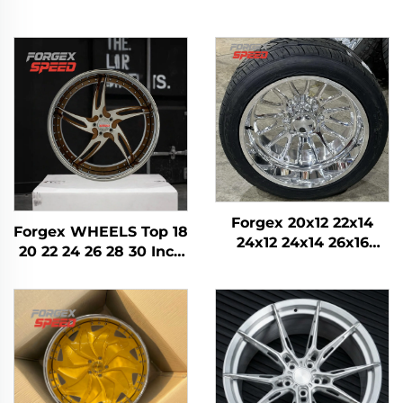
Forgex 20x12 22x14
Forgex WHEELS Top 18
24x12 24x14 26x16
20 22 24 26 28 30 Inch
28x16 6061-T6
5x114.3 5x120 6x139.7
Aluminijumski
Custom Forged Wheel
terenski kovani kotači
Putnički automobil
za Chevrolet GMC
2500HD Silverado Ram
SUV