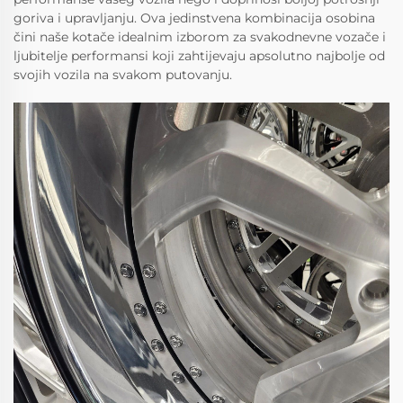
goriva i upravljanju. Ova jedinstvena kombinacija osobina
čini naše kotače idealnim izborom za svakodnevne vozače i
ljubitelje performansi koji zahtijevaju apsolutno najbolje od
svojih vozila na svakom putovanju.