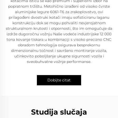
kotačima ističu se kao premium i superiorni izbor na
popratnom tržištu. Metohično izrađeni od visoko čvrste
aluminijske legure 6061-T6 za zrakoplovstvo, ovi
prilagođeni dvostruki kotači imaju sofisticiranu laganu
konstrukciju dok se mogu pohvaliti nevjerojatnom
strukturalnom krutosti i otpornosti, što im omogućuje da
izdrže dugoročnu vožnju Naše vodeće industrijske 12 000
tona kovanje tiskara u kombinaciji s visoko precizno CNC
obradom tehnologija osigurava besprekornu
dimenzionalnu točnost i savršeno montiranje vozila,
učinkovito poboljšanje ukupne sigurnosti vozila i
sveobuhvatne vožnje performanse.
Dobijte citat
Studija slučaja