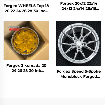
Forgex 20x12 22x14
Forgex WHEELS Top 18
24x12 24x14 26x16
20 22 24 26 28 30 Inch
28x16 6061-T6
5x114.3 5x120 6x139.7
Aluminijumski
Custom Forged Wheel
terenski kovani kotači
Putnički automobil
za Chevrolet GMC
2500HD Silverado Ram
SUV
Forgex 2 komada 20
24 26 28 30 Inč
Forgex Speed 5-Spoke
krivotvorena kotača
Monoblock Forged
putnički auto obruč
Wheels | Custom
5x114.3 5x115 5x120
Fitment 5x112 & 5x120
Zlatni kromi
Alloy Wheels for BMW
automobila obruč
M3 G80, M4 & Audi RS
Models