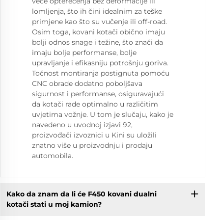
veće opterećenja bez deformacije ili
lomljenja, što ih čini idealnim za teške
primjene kao što su vučenje ili off-road.
Osim toga, kovani kotači obično imaju
bolji odnos snage i težine, što znači da
imaju bolje performanse, bolje
upravljanje i efikasniju potrošnju goriva.
Točnost montiranja postignuta pomoću
CNC obrade dodatno poboljšava
sigurnost i performanse, osiguravajući
da kotači rade optimalno u različitim
uvjetima vožnje. U tom je slučaju, kako je
navedeno u uvodnoj izjavi 92,
proizvođači izvoznici u Kini su uložili
znatno više u proizvodnju i prodaju
automobila.
Kako da znam da li će F450 kovani dualni
kotači stati u moj kamion?