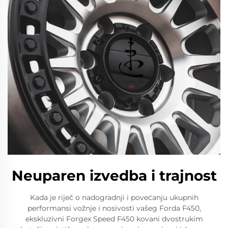
Neuparen izvedba i trajnost
Kada je riječ o nadogradnji i povećanju ukupnih
performansi vožnje i nosivosti vašeg Forda F450,
ekskluzivni Forgex Speed F450 kovani dvostrukim