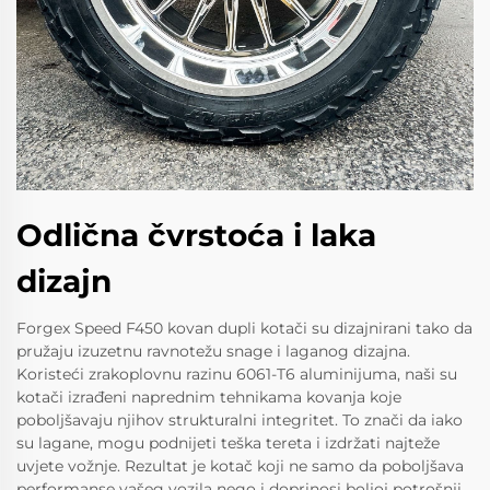
Odlična čvrstoća i laka
dizajn
Forgex Speed F450 kovan dupli kotači su dizajnirani tako da
pružaju izuzetnu ravnotežu snage i laganog dizajna.
Koristeći zrakoplovnu razinu 6061-T6 aluminijuma, naši su
kotači izrađeni naprednim tehnikama kovanja koje
poboljšavaju njihov strukturalni integritet. To znači da iako
su lagane, mogu podnijeti teška tereta i izdržati najteže
uvjete vožnje. Rezultat je kotač koji ne samo da poboljšava
performanse vašeg vozila nego i doprinosi boljoj potrošnji