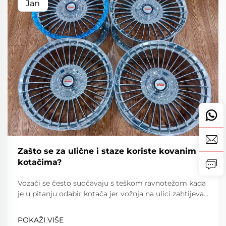
Jan
Zašto se za ulične i staze koriste kovanim
kotačima?
Vozači se često suočavaju s teškom ravnotežom kada
je u pitanju odabir kotača jer vožnja na ulici zahtijeva
pouzdanost, udobnost i poštovanje prometnih
propisa, dok vožnja na stazi zahtijeva iznimnu lakost,
POKAŽI VIŠE
snagu i preciznost. Kovanim kotačima...