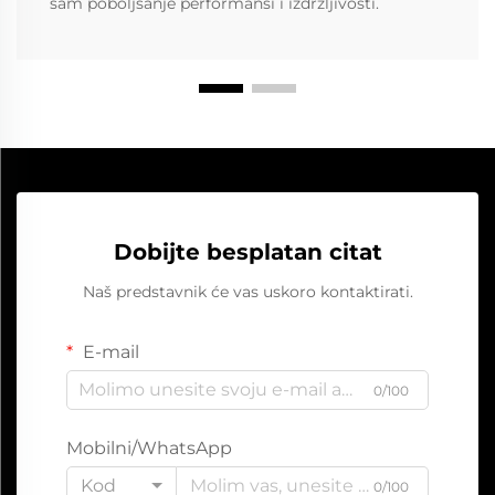
sam poboljšanje performansi i izdržljivosti.
Dobijte besplatan citat
Naš predstavnik će vas uskoro kontaktirati.
E-mail
0/100
Mobilni/WhatsApp
Kod
0/100