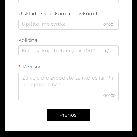
U skladu s člankom 4. stavkom 1.
0/100
Količina
0/50
Poruka
0/1000
Prenosi