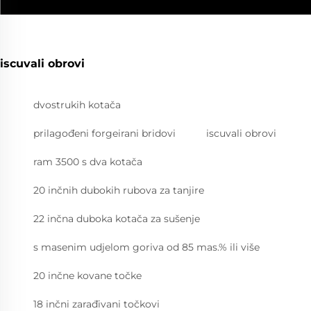
iscuvali obrovi
dvostrukih kotača
prilagođeni forgeirani bridovi
iscuvali obrovi
ram 3500 s dva kotača
20 inčnih dubokih rubova za tanjire
22 inčna duboka kotača za sušenje
s masenim udjelom goriva od 85 mas.% ili više
20 inčne kovane točke
18 inčni zarađivani točkovi