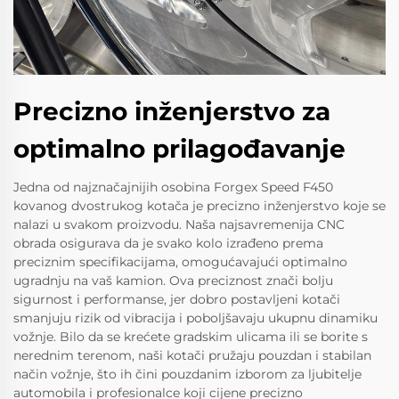
Precizno inženjerstvo za
optimalno prilagođavanje
Jedna od najznačajnijih osobina Forgex Speed F450
kovanog dvostrukog kotača je precizno inženjerstvo koje se
nalazi u svakom proizvodu. Naša najsavremenija CNC
obrada osigurava da je svako kolo izrađeno prema
preciznim specifikacijama, omogućavajući optimalno
ugradnju na vaš kamion. Ova preciznost znači bolju
sigurnost i performanse, jer dobro postavljeni kotači
smanjuju rizik od vibracija i poboljšavaju ukupnu dinamiku
vožnje. Bilo da se krećete gradskim ulicama ili se borite s
nerednim terenom, naši kotači pružaju pouzdan i stabilan
način vožnje, što ih čini pouzdanim izborom za ljubitelje
automobila i profesionalce koji cijene precizno