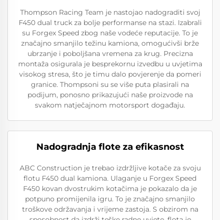
Thompson Racing Team je nastojao nadograditi svoj
F450 dual truck za bolje performanse na stazi. Izabrali
su Forgex Speed zbog naše vodeće reputacije. To je
značajno smanjilo težinu kamiona, omogućivši brže
ubrzanje i poboljšana vremena za krug. Precizna
montaža osigurala je besprekornu izvedbu u uvjetima
visokog stresa, što je timu dalo povjerenje da pomeri
granice. Thompsoni su se više puta plasirali na
podijum, ponosno prikazujući naše proizvode na
svakom natječajnom motorsport događaju.
Nadogradnja flote za efikasnost
ABC Construction je trebao izdržljive kotače za svoju
flotu F450 dual kamiona. Ulaganje u Forgex Speed
F450 kovan dvostrukim kotačima je pokazalo da je
potpuno promijenila igru. To je značajno smanjilo
troškove održavanja i vrijeme zastoja. S obzirom na
sposobnost da izdrži teške radne uvjete, flota je