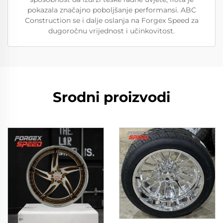
pokazala značajno poboljšanje performansi. ABC
Construction se i dalje oslanja na Forgex Speed za
dugoročnu vrijednost i učinkovitost.
Srodni proizvodi