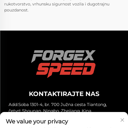
rukotvorstvo, vrhunsku sigurnost vozila i dugotrajnu
pouzdanost.
KONTAKTIRAJTE NAS
Add:Soba 1301-4, br. 700 Južna cesta Tiantong,
četvrt Shounan, Ningbo, Zhejiang, Kina
-Tel:
+86-13929561315
We value your privacy
E-mail:
[email protected]