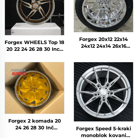
Forgex 20x12 22x14
Forgex WHEELS Top 18
24x12 24x14 26x16
20 22 24 26 28 30 Inch
28x16 6061-T6
5x114.3 5x120 6x139.7
Aluminijumski
Custom Forged Wheel
terenski kovani kotači
Putnički automobil
za Chevrolet GMC
2500HD Silverado Ram
SUV
Forgex 2 komada 20
24 26 28 30 Inč
Forgex Speed 5-kraki
krivotvorena kotača
monoblok kovani