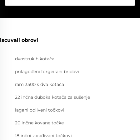
iscuvali obrovi
dvostrukih kotača
prilagođeni forgeirani bridovi
ram 3500 s dva kotača
22 inčna duboka kotača za sušenje
lagani odliveni točkovi
20 inčne kovane točke
18 inčni zarađivani točkovi