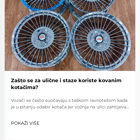
Zašto se za ulične i staze koriste kovanim
kotačima?
Vozači se često suočavaju s teškom ravnotežom kada
je u pitanju odabir kotača jer vožnja na ulici zahtijeva
pouzdanost, udobnost i poštovanje prometnih
propisa, dok vožnja na stazi zahtijeva iznimnu lakost,
POKAŽI VIŠE
snagu i preciznost. Kovanim kotačima...