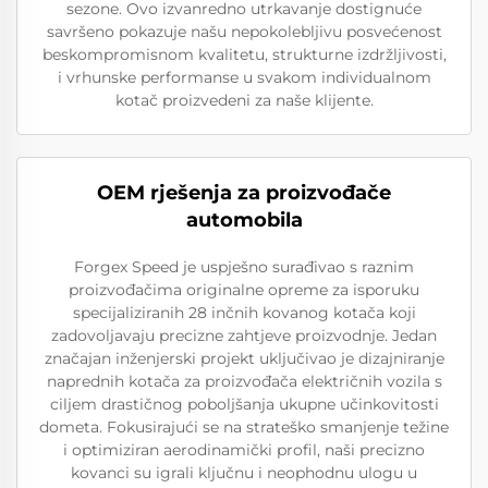
sezone. Ovo izvanredno utrkavanje dostignuće
savršeno pokazuje našu nepokolebljivu posvećenost
beskompromisnom kvalitetu, strukturne izdržljivosti,
i vrhunske performanse u svakom individualnom
kotač proizvedeni za naše klijente.
OEM rješenja za proizvođače
automobila
Forgex Speed je uspješno surađivao s raznim
proizvođačima originalne opreme za isporuku
specijaliziranih 28 inčnih kovanog kotača koji
zadovoljavaju precizne zahtjeve proizvodnje. Jedan
značajan inženjerski projekt uključivao je dizajniranje
naprednih kotača za proizvođača električnih vozila s
ciljem drastičnog poboljšanja ukupne učinkovitosti
dometa. Fokusirajući se na strateško smanjenje težine
i optimiziran aerodinamički profil, naši precizno
kovanci su igrali ključnu i neophodnu ulogu u