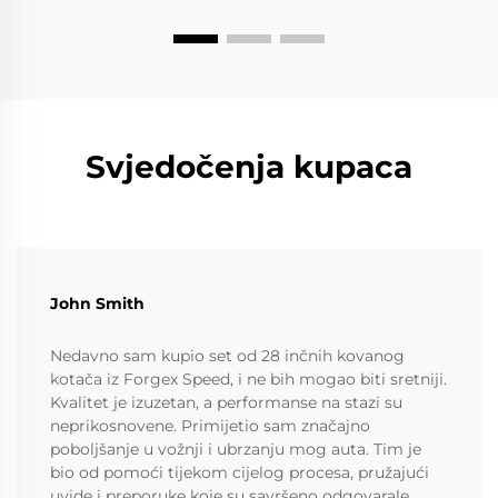
Svjedočenja kupaca
John Smith
Nedavno sam kupio set od 28 inčnih kovanog
kotača iz Forgex Speed, i ne bih mogao biti sretniji.
Kvalitet je izuzetan, a performanse na stazi su
neprikosnovene. Primijetio sam značajno
poboljšanje u vožnji i ubrzanju mog auta. Tim je
bio od pomoći tijekom cijelog procesa, pružajući
uvide i preporuke koje su savršeno odgovarale