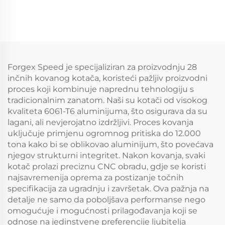
putnički auto obruč
naplatci | Prilagođeni
5x114.3 5x115 5x120
aluminijski naplatci
Zlatni kromi
5x112 i 5x120 za modele
automobila obruč
BMW M3 G80, M4 i
Audi RS
Forgex Speed je specijaliziran za proizvodnju 28
inčnih kovanog kotača, koristeći pažljiv proizvodni
proces koji kombinuje naprednu tehnologiju s
tradicionalnim zanatom. Naši su kotači od visokog
kvaliteta 6061-T6 aluminijuma, što osigurava da su
lagani, ali nevjerojatno izdržljivi. Proces kovanja
uključuje primjenu ogromnog pritiska do 12.000
tona kako bi se oblikovao aluminijum, što povećava
njegov strukturni integritet. Nakon kovanja, svaki
kotač prolazi preciznu CNC obradu, gdje se koristi
najsavremenija oprema za postizanje točnih
specifikacija za ugradnju i završetak. Ova pažnja na
detalje ne samo da poboljšava performanse nego
omogućuje i mogućnosti prilagođavanja koji se
odnose na jedinstvene preferencije ljubitelja