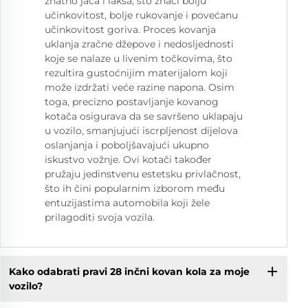
znatno jača i lakša, što znači bolju
učinkovitost, bolje rukovanje i povećanu
učinkovitost goriva. Proces kovanja
uklanja zračne džepove i nedosljednosti
koje se nalaze u livenim točkovima, što
rezultira gustoćnijim materijalom koji
može izdržati veće razine napona. Osim
toga, precizno postavljanje kovanog
kotača osigurava da se savršeno uklapaju
u vozilo, smanjujući iscrpljenost dijelova
oslanjanja i poboljšavajući ukupno
iskustvo vožnje. Ovi kotači također
pružaju jedinstvenu estetsku privlačnost,
što ih čini popularnim izborom među
entuzijastima automobila koji žele
prilagoditi svoja vozila.
Kako odabrati pravi 28 inčni kovan kola za moje
vozilo?