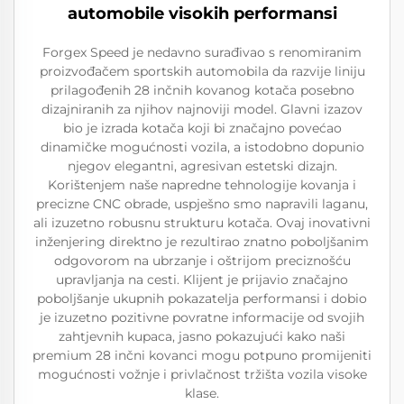
automobile visokih performansi
Forgex Speed je nedavno surađivao s renomiranim
proizvođačem sportskih automobila da razvije liniju
prilagođenih 28 inčnih kovanog kotača posebno
dizajniranih za njihov najnoviji model. Glavni izazov
bio je izrada kotača koji bi značajno povećao
dinamičke mogućnosti vozila, a istodobno dopunio
njegov elegantni, agresivan estetski dizajn.
Korištenjem naše napredne tehnologije kovanja i
precizne CNC obrade, uspješno smo napravili laganu,
ali izuzetno robusnu strukturu kotača. Ovaj inovativni
inženjering direktno je rezultirao znatno poboljšanim
odgovorom na ubrzanje i oštrijom preciznošću
upravljanja na cesti. Klijent je prijavio značajno
poboljšanje ukupnih pokazatelja performansi i dobio
je izuzetno pozitivne povratne informacije od svojih
zahtjevnih kupaca, jasno pokazujući kako naši
premium 28 inčni kovanci mogu potpuno promijeniti
mogućnosti vožnje i privlačnost tržišta vozila visoke
klase.