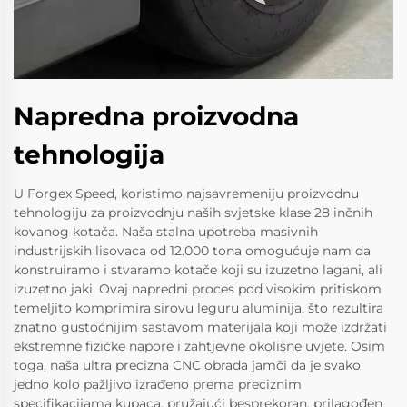
Napredna proizvodna
tehnologija
U Forgex Speed, koristimo najsavremeniju proizvodnu
tehnologiju za proizvodnju naših svjetske klase 28 inčnih
kovanog kotača. Naša stalna upotreba masivnih
industrijskih lisovaca od 12.000 tona omogućuje nam da
konstruiramo i stvaramo kotače koji su izuzetno lagani, ali
izuzetno jaki. Ovaj napredni proces pod visokim pritiskom
temeljito komprimira sirovu leguru aluminija, što rezultira
znatno gustoćnijim sastavom materijala koji može izdržati
ekstremne fizičke napore i zahtjevne okolišne uvjete. Osim
toga, naša ultra precizna CNC obrada jamči da je svako
jedno kolo pažljivo izrađeno prema preciznim
specifikacijama kupaca, pružajući besprekoran, prilagođen