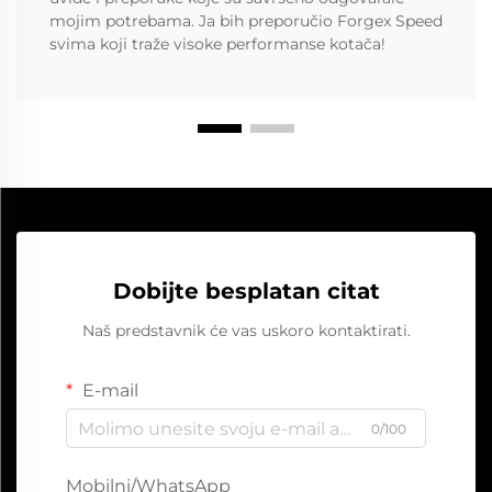
mojim potrebama. Ja bih preporučio Forgex Speed
svima koji traže visoke performanse kotača!
Dobijte besplatan citat
Naš predstavnik će vas uskoro kontaktirati.
E-mail
0/100
Mobilni/WhatsApp