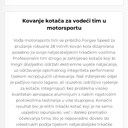
Kovanje kotača za vodeći tim u
motorsportu
Vođa motorsports tim se približio Forgex Speed za
pružanje robusne 28 inčnih kovan kola dizajnirana
posebno za svoje natjecateljskim trkačkim vozilima.
Profesionalni tim strogo je zahtijevao kotače koji bi
mogli dosljedno izdržati ekstremne uvjete natjecanja,
uz održavanje optimalnog integriteta performansi
tijekom iscrpljujućih utrkavanja. Naš inženjerski odjel
je pažljivo razvio lagano, ali izuzetno izdržljivo rješenje
za kotače, integrirajući bez problema visoko
kvalitetan aerospace aluminijum s našim najstrožim
protokolima testiranja u više stupnjeva. Konačni
rezultat bio je elitni trkački kotač koji je ne samo
uspješno ispunjavao, već i daleko premašio
očekivanja tima, što je neposredno dovelo do
višestrukih podija tijekom natjecateljske trkačke