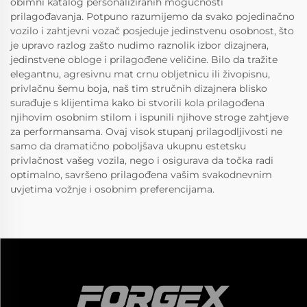
obimni katalog personaliziranih mogućnosti
prilagođavanja. Potpuno razumijemo da svako pojedinačno
vozilo i zahtjevni vozač posjeduje jedinstvenu osobnost, što
je upravo razlog zašto nudimo raznolik izbor dizajnera,
jedinstvene obloge i prilagođene veličine. Bilo da tražite
elegantnu, agresivnu mat crnu obljetnicu ili živopisnu,
privlačnu šemu boja, naš tim stručnih dizajnera blisko
surađuje s klijentima kako bi stvorili kola prilagođena
njihovim osobnim stilom i ispunili njihove stroge zahtjeve
za performansama. Ovaj visok stupanj prilagodljivosti ne
samo da dramatično poboljšava ukupnu estetsku
privlačnost vašeg vozila, nego i osigurava da točka radi
optimalno, savršeno prilagođena vašim svakodnevnim
uvjetima vožnje i osobnim preferencijama.