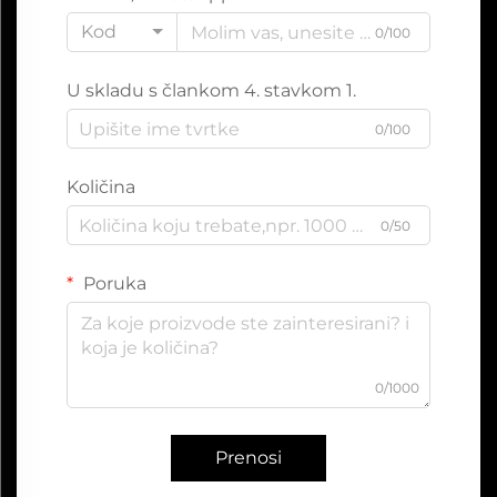
Kod
0/100
U skladu s člankom 4. stavkom 1.
0/100
Količina
0/50
Poruka
0/1000
Prenosi