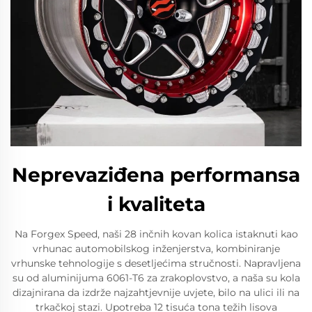
Neprevaziđena performansa
i kvaliteta
Na Forgex Speed, naši 28 inčnih kovan kolica istaknuti kao
vrhunac automobilskog inženjerstva, kombiniranje
vrhunske tehnologije s desetljećima stručnosti. Napravljena
su od aluminijuma 6061-T6 za zrakoplovstvo, a naša su kola
dizajnirana da izdrže najzahtjevnije uvjete, bilo na ulici ili na
trkačkoj stazi. Upotreba 12 tisuća tona težih lisova