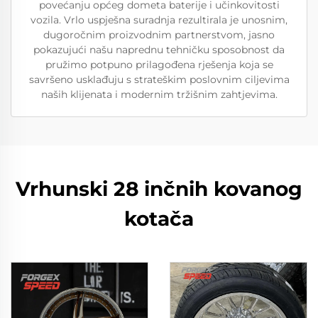
povećanju općeg dometa baterije i učinkovitosti
vozila. Vrlo uspješna suradnja rezultirala je unosnim,
dugoročnim proizvodnim partnerstvom, jasno
pokazujući našu naprednu tehničku sposobnost da
pružimo potpuno prilagođena rješenja koja se
savršeno usklađuju s strateškim poslovnim ciljevima
naših klijenata i modernim tržišnim zahtjevima.
Vrhunski 28 inčnih kovanog
kotača