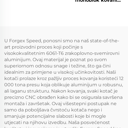
monoblok kovani
putnički auto obruč
naplatci | Prilagođeni
5x114.3 5x115 5x120
aluminijski naplatci
Zlatni kromi
5x112 i 5x120 za modele
automobila obruč
BMW M3 G80, M4 i
Audi RS
U Forgex Speed, ponosni smo na naš state-of-the-
art proizvodni proces koji počinje s
visokokvalitetnim 6061-T6 zrakoplovno-svemirovni
aluminijum. Ovaj materijal je poznat po svom
superiornom odnosu snage i težine, što ga čini
idealnim za primjene u visokoj učinkovitosti. Naši
kotači prolaze kroz pažljiv proces kovanja koristeći 12
000 tona presu koja oblikuje aluminijum u robusnu,
ali laganu strukturu. Nakon kovanja, svaki kotač je
precizno CNC obrađen kako bi se osigurala savršena
montaža i završetak. Ovaj višestepni postupak ne
samo da poboljšava čvrstoću kotača nego i
smanjuje potencijalne slabosti koje bi mogle
utjecati na njihovu izvedbu. Naša posvećenost