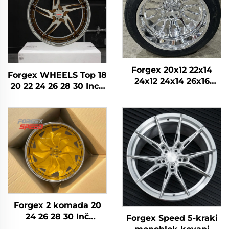
Forgex 20x12 22x14
Forgex WHEELS Top 18
24x12 24x14 26x16
20 22 24 26 28 30 Inch
28x16 6061-T6
5x114.3 5x120 6x139.7
Aluminijumski
Custom Forged Wheel
terenski kovani kotači
Putnički automobil
za Chevrolet GMC
2500HD Silverado Ram
SUV
Forgex 2 komada 20
24 26 28 30 Inč
Forgex Speed 5-kraki
krivotvorena kotača