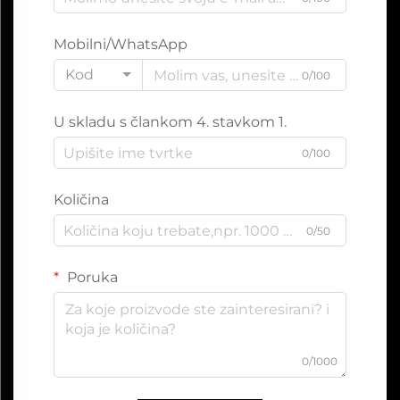
Mobilni/WhatsApp
Kod
0/100
U skladu s člankom 4. stavkom 1.
0/100
Količina
0/50
Poruka
0/1000