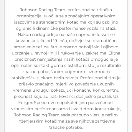
Johnson Racing Team, profesionalna trkačka
organizacija, suočila se s značajnim operativnim
izazovima s standardnim kotačima koji su ozbiljno
ograničili dinamičke performanse vozila na stazi.
Nakon nadogradnje na naše napredne luksuzne
kovane kotače od 19 inča, doživjeli su dramatično
smanjenje težine, što je znatno poboljšalo i njihovo
ubrzanje u ravnoj liniji i rukovanje u zakretima. Elitna
preciznost namještanja naših kotača omogućila je
optimalan kontakt guma s asfaltom, što je rezultiralo
znatno poboljšanim prijemom i iznimnom
stabilnošću tijekom brzih zavoja. Profesionalni tim je
prijavio značajno, mjerljivo povećanje ukupnih
vremena u krugu, pokazujući konačnu konkurentnu
prednost koju su naši kovanci dosljedno pružali. Uz
Forgex Speed-ovu nepokolebljivu posvećenost
vrhunskim performansama i kvalitetom konstrukcije,
Johnson Racing Team sada potpuno vjeruje našim
inženjerskim kotačima za sve njihove zahtjevne
trkačke potrebe.