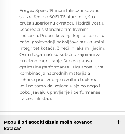
Forgex Speed 19 inčni luksuzni kovanci
su izrađeni od 6061-T6 aluminija, što
pruža superiornu čvrstoću i izdržljivost u
usporedbi s standardnim livenim
točkama. Proces kovanja koji se koristi u
našoj proizvodnji poboljšava strukturalni
integritet kotača, čineći ih lakšim i jačim.
Osim toga, naši su kotači dizajnirani za
precizno montiranje, što osigurava
optimalne performanse i sigurnost. Ova
kombinacija naprednih materijala i
tehnike proizvodnje rezultira točkima
koji ne samo da izgledaju sjajno nego i
poboljšavaju upravljanje i performanse
na cesti ili stazi.
Mogu li prilagoditi dizajn mojih kovanog
kotača?