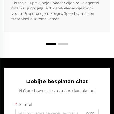
ubrzanje i upravljanje. Također cijenim i elegantni
dizajn koji dodjeljuje dodatak elegancije mom
vozilu. Preporučujem Forgex Speed svima koji
traže visoko-izvrsne kotače.
Dobijte besplatan citat
Naš predstavnik će vas uskoro kontaktirati.
E-mail
0/100