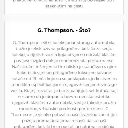
praktične funkcionalnosti, čineći svoj obiteljski SUV
istaknutim na cesti.
G. Thompson. - Što?
G. Thompson, elitni kolekcionar starog automobila,
tražio je ekskluzivna prilagođena kotača za svoju
kolekciju rijetkih vozila koja bi vjerno održala klasični
povijesni izgled dok je modernizirala performanse.
Naš stručni inženjerski tim blisko je surađivao s njim
kako bi dizajnirao prilagođene luksuzne kovane
kotače od 19 inča koje su se poklapale s jedinstvenim
tehničkim specifikacijama njegovih cenjenih vintage
vozila. Krajnji rezultat je bio zapanjujuć set kotača koji
ne samo da je dopunio bezvremensku estetiku
njegovih klasičnih automobila, već je također pružio
moderne, vrhunske prednosti performansi. G.
Thompson je visoko pohvalio naše izuzetno zanatlije i
pažnju prema detaljima, rekavši da su naši
prilagođeni kotači brzo postali apsolutna središnja