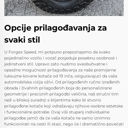
Opcije prilagođavanja za
svaki stil
U Forgex Speed, mi potpuno prepoznajemo da svako
pojedinačno vozilo i vozač posjeduje posebnu osobnost i
jedinstveni stil. Upravo zato nudimo sveobuhvatne i
opsežne mogućnosti prilagođavanja za naše premijerne
luksuzne kovane kotače od 19 inča, osiguravajući da vaša
automobilska vizija oživi. Od prilagođenih ručno izrađenih
obrada i živahnih prilagođenih boja do personalizirane
geometrije i preciznih prilagodbi veličina, naš stručni tim
radi u bliskoj suradnji s klijentima kako bi stvorio
prilagođene kotače koji odražavaju njihove osobne estetske
i funkcionalne potrebe. Ovaj viši stupanj individualne
prilagodbe jamči da će vaša kotača ne samo iznimno
funkcionirati na cesti ili stazi, nego će i dramatično povećati