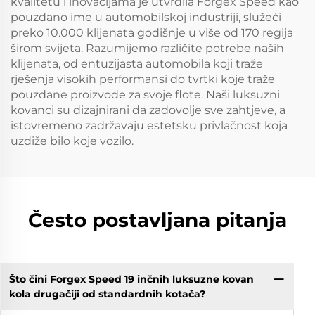
kvalitetu i inovacijama je utvrdila Forgex Speed kao
pouzdano ime u automobilskoj industriji, služeći
preko 10.000 klijenata godišnje u više od 170 regija
širom svijeta. Razumijemo različite potrebe naših
klijenata, od entuzijasta automobila koji traže
rješenja visokih performansi do tvrtki koje traže
pouzdane proizvode za svoje flote. Naši luksuzni
kovanci su dizajnirani da zadovolje sve zahtjeve, a
istovremeno zadržavaju estetsku privlačnost koja
uzdiže bilo koje vozilo.
Često postavljana pitanja
Što čini Forgex Speed 19 inčnih luksuzne kovan
kola drugačiji od standardnih kotača?