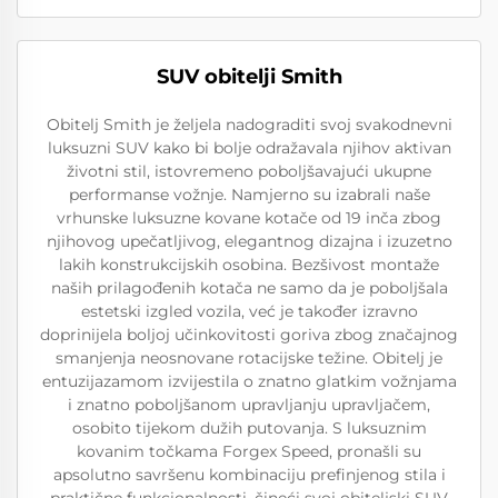
SUV obitelji Smith
Obitelj Smith je željela nadograditi svoj svakodnevni
luksuzni SUV kako bi bolje odražavala njihov aktivan
životni stil, istovremeno poboljšavajući ukupne
performanse vožnje. Namjerno su izabrali naše
vrhunske luksuzne kovane kotače od 19 inča zbog
njihovog upečatljivog, elegantnog dizajna i izuzetno
lakih konstrukcijskih osobina. Bezšivost montaže
naših prilagođenih kotača ne samo da je poboljšala
estetski izgled vozila, već je također izravno
doprinijela boljoj učinkovitosti goriva zbog značajnog
smanjenja neosnovane rotacijske težine. Obitelj je
entuzijazamom izvijestila o znatno glatkim vožnjama
i znatno poboljšanom upravljanju upravljačem,
osobito tijekom dužih putovanja. S luksuznim
kovanim točkama Forgex Speed, pronašli su
apsolutno savršenu kombinaciju prefinjenog stila i