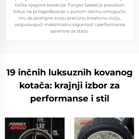
točka njegove kolekcije. Forgex Speed je posvećen
fokus na prilagođavanje u punom obimu omogućio
mu da postigne svoju preciznu kreativnu viziju,
osiguravajući maksimalnu sigurnost i performanse
spremne za stazu.
19 inčnih luksuznih kovanog
kotača: krajnji izbor za
performanse i stil