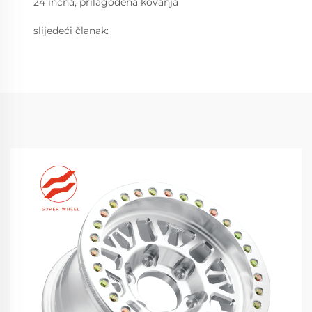
24 inčna, prilagođena kovanja
slijedeći članak: