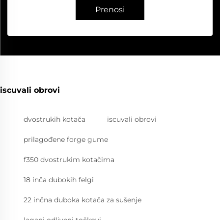
Prenosi
iscuvali obrovi
dvostrukih kotača
iscuvali obrovi
prilagođene forge gume
f350 dvostrukim kotačima
18 inča dubokih felgi
22 inčna duboka kotača za sušenje