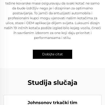
težine kovarske mase osiguravaju da svaki kotač ne samo
da bude izdržljiv nego je i dizajniran za optimalno
postavljanje. To jamči da entuzijasti automobila i
profesionalni kupci mogu vjerovati našim kotačima za
ulice, staze i OEM aplikacije diljem svijeta. Luksuzni dizajn
naših 19 inčnih kotača podiže izgled bilo kojeg vozila, čineći
ih savršenim izborom za one koji daju prioritet i
performansama i stilu.
Dobijte citat
Studija slučaja
Johnsonov trkački tim