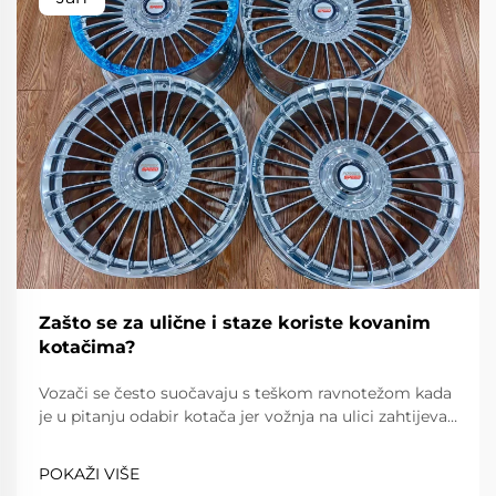
Zašto se za ulične i staze koriste kovanim
kotačima?
Vozači se često suočavaju s teškom ravnotežom kada
je u pitanju odabir kotača jer vožnja na ulici zahtijeva
pouzdanost, udobnost i poštovanje prometnih
propisa, dok vožnja na stazi zahtijeva iznimnu lakost,
POKAŽI VIŠE
snagu i preciznost. Kovanim kotačima...