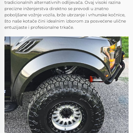
tradicionalnih alternativnih odlijevača. Ovaj visoki razina
precizne inženjerstva direktno se prevodi u znatno
poboljšane vožnje vozila, brže ubrzanje i vrhunske kočnice,
što naše kotače čini idealnim izborom za posvećene ulične
entuzijaste i profesionalne trkače.