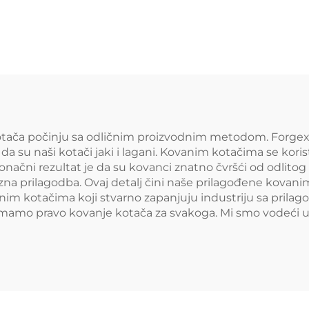
putnički auto o
luminijumski
5x114.3 5x115 5
erenski kovani
Zlatni krom
ači za Chevrolet
automobila ob
GMC 2500HD
verado Ram SUV
tača počinju sa odličnim proizvodnim metodom. Forgex 
 su naši kotači jaki i lagani. Kovanim kotačima se koristi
načni rezultat je da su kovanci znatno čvršći od odlitog 
na prilagodba. Ovaj detalj čini naše prilagođene kovanim 
nim kotačima koji stvarno zapanjuju industriju sa pril
amo pravo kovanje kotača za svakoga. Mi smo vodeći u in