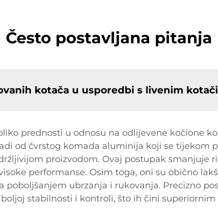
Često postavljana pitanja
kovanih kotača u usporedbi s livenim kota
koliko prednosti u odnosu na odlijevene kočione 
 radi od čvrstog komada aluminija koji se tijekom
izdržljivijom proizvodom. Ovaj postupak smanjuje riz
isoke performanse. Osim toga, oni su obično lakši 
a poboljšanjem ubrzanja i rukovanja. Precizno pos
joj stabilnosti i kontroli, što ih čini superiornim 