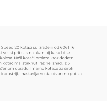
bruč
naplatci | Prilagođeni
x120
aluminijski naplatci
i
5x112 i 5x120 za
ruč
modele BMW M3
G80, M4 i Audi RS
Speed 20 kotači su izrađeni od 6061 T6
 veliki pritisak na aluminij kako bi se
kolesa. Naši kotači prolaze kroz dodatni
kotačima istaknuti razine iznad. Iz 3
agođenom obradu. Imamo kotače za širok
dustriji, i nastavljamo da otvorimo put za