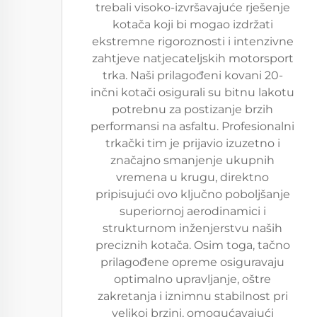
trebali visoko-izvršavajuće rješenje
kotača koji bi mogao izdržati
ekstremne rigoroznosti i intenzivne
zahtjeve natjecateljskih motorsport
trka. Naši prilagođeni kovani 20-
inčni kotači osigurali su bitnu lakotu
potrebnu za postizanje brzih
performansi na asfaltu. Profesionalni
trkački tim je prijavio izuzetno i
značajno smanjenje ukupnih
vremena u krugu, direktno
pripisujući ovo ključno poboljšanje
superiornoj aerodinamici i
strukturnom inženjerstvu naših
preciznih kotača. Osim toga, tačno
prilagođene opreme osiguravaju
optimalno upravljanje, oštre
zakretanja i iznimnu stabilnost pri
velikoj brzini, omogućavajući