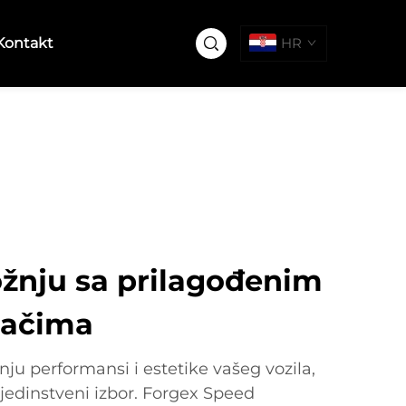
Kontakt
HR
ožnju sa prilagođenim
tačima
nju performansi i estetike vašeg vozila,
jedinstveni izbor. Forgex Speed