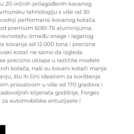
radu 20-inčnih prilagođenih kovanog
vrhunsku tehnologiju s više od 30
zvodnji performansi kovanog kotača.
i od premium 6061-T6 aluminijuma,
 ravnotežu između snage i laganog
es kovanja od 12.000 tona i precizna
vaki kotač ne samo da izgleda
se precizno uklapa u različite modele
venih kotača, naši su kovani kotači manje
nju, što ih čini idealnim za korištenje
alnim prisustvom u više od 170 gradova i
 zadovoljnih klijenata godišnje, Forgex
 za automobilske entuzijaste i