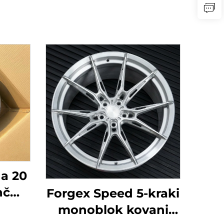
a 20
nč
Forgex Speed 5-kraki
tača
monoblok kovani