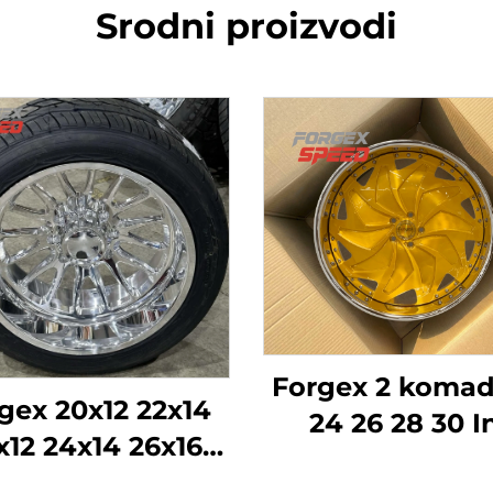
Srodni proizvodi
Forgex 2 komad
gex 20x12 22x14
24 26 28 30 I
x12 24x14 26x16
krivotvorena ko
28x16 6061-T6