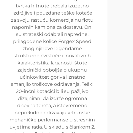
tvrtka hitno je trebala izuzetno
izdržljive i pouzdane teške kotače
za svoju rastuću komercijalnu flotu
napornih kamiona za dostavu. Oni
su strateški odabrali napredne,
prilagođene kolice Forgex Speed
zbog njihove legendarne
strukturne čvrstoće i inovativnih
karakteristika laganosti, što je
zajednički poboljšalo ukupnu
učinkovitost goriva i znatno
smanjilo troškove održavanja. Teški
20-inčni kotačići bili su pažljivo
dizajnirani da izdrže ogromna
dnevna tereta, a istovremeno
neprekidno održavaju vrhunske
mehaničke performanse u stresnim
uvjetima rada. U skladu s člankom 2.