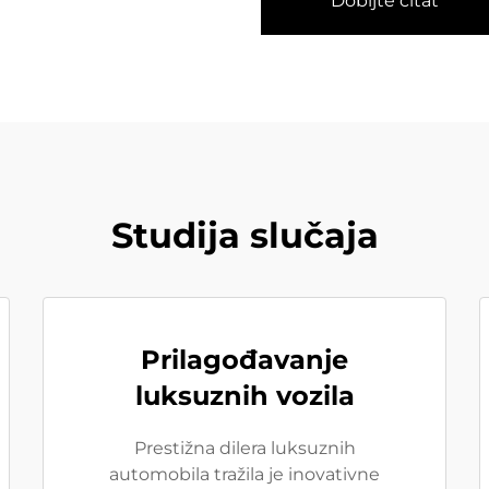
Dobijte citat
Studija slučaja
Prilagođavanje
luksuznih vozila
Prestižna dilera luksuznih
automobila tražila je inovativne