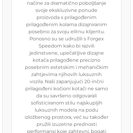
načine za dramatično poboljšanje
svoje ekskluzivne ponude
proizvoda s prilagođenim
prilagođenim kolama dizajniranim
posebno za svoju elitnu klijentu.
Ponosno su se udružili s Forgex
Speedom kako bi razvili
jedinstvene, upečatljive dizajne
kotača prilagođene precizno
posebnim estetskim i mehaničkim
zahtjevima njihovih luksuznih
vozila. Naši zapanjujući 20-inčni
prilagođeni kočioni kotači ne samo
da su savršeno odgovarali
sofisticiranom stilu najskupljih
luksuznih modela na podu
izložbenog prostora, već su također
pružili izuzetne prednosti
performansi koje zahtevni, bogati