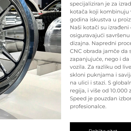
specijaliziran je za iz
kotača koji kombinuju 
godina iskustva u proi
Naši kotači su izrađen
osiguravajući savršenu
dizajna. Napredni proc
CNC obrada jamče da s
zapanjujuće, nego i da 
vozila. Za razliku od li
skloni puknjama i savija
na ulici i stazi. S glob
regija, i više od 10.000
Speed je pouzdan izbor
profesionalce.