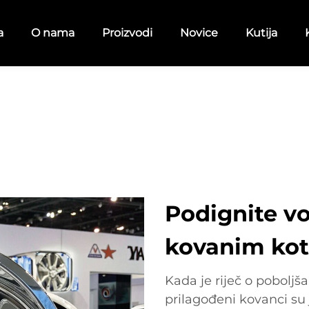
a
O nama
Proizvodi
Novice
Kutija
Podignite v
kovanim ko
Kada je riječ o poboljša
prilagođeni kovanci su 