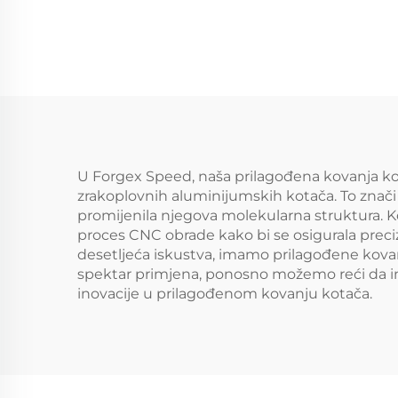
Inch 5x114.3 5x120
A
6x139.7 Custom
t
Forged Wheel
kot
Putnički automobil
Sil
U Forgex Speed, naša prilagođena kovanja ko
zrakoplovnih aluminijumskih kotača. To znači da
promijenila njegova molekularna struktura. Ko
proces CNC obrade kako bi se osigurala preciz
desetljeća iskustva, imamo prilagođene kova
spektar primjena, ponosno možemo reći da im
inovacije u prilagođenom kovanju kotača.