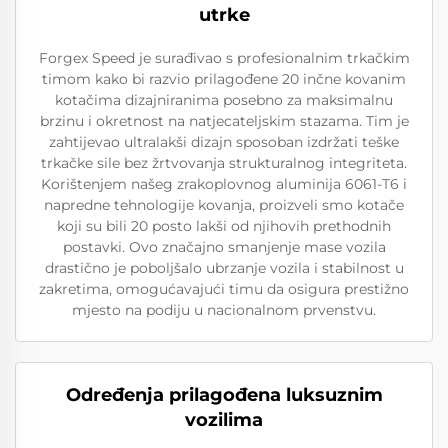
utrke
Forgex Speed je surađivao s profesionalnim trkačkim
timom kako bi razvio prilagođene 20 inčne kovanim
kotačima dizajniranima posebno za maksimalnu
brzinu i okretnost na natjecateljskim stazama. Tim je
zahtijevao ultralakši dizajn sposoban izdržati teške
trkačke sile bez žrtvovanja strukturalnog integriteta.
Korištenjem našeg zrakoplovnog aluminija 6061-T6 i
napredne tehnologije kovanja, proizveli smo kotače
koji su bili 20 posto lakši od njihovih prethodnih
postavki. Ovo značajno smanjenje mase vozila
drastično je poboljšalo ubrzanje vozila i stabilnost u
zakretima, omogućavajući timu da osigura prestižno
mjesto na podiju u nacionalnom prvenstvu.
Određenja prilagođena luksuznim
vozilima