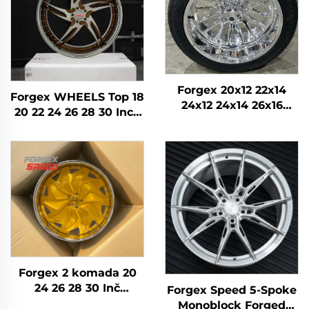
Forgex 20x12 22x14
Forgex WHEELS Top 18
24x12 24x14 26x16
20 22 24 26 28 30 Inch
28x16 6061-T6
5x114.3 5x120 6x139.7
Aluminijumski
Custom Forged Wheel
terenski kovani kotači
Putnički automobil
za Chevrolet GMC
2500HD Silverado Ram
SUV
Forgex 2 komada 20
24 26 28 30 Inč
Forgex Speed 5-Spoke
krivotvorena kotača
Monoblock Forged