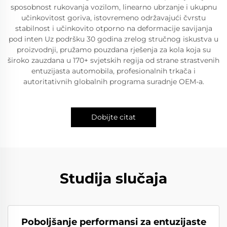
sposobnost rukovanja vozilom, linearno ubrzanje i ukupnu
učinkovitost goriva, istovremeno održavajući čvrstu
stabilnost i učinkovito otporno na deformacije savijanja
pod inten Uz podršku 30 godina zrelog stručnog iskustva u
proizvodnji, pružamo pouzdana rješenja za kola koja su
široko zauzdana u 170+ svjetskih regija od strane strastvenih
entuzijasta automobila, profesionalnih trkača i
autoritativnih globalnih programa suradnje OEM-a.
Dobijte citat
Studija slučaja
Poboljšanje performansi za entuzijaste