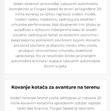
Jedan istaknuti proizvođač luksuznih automobila
kontaktirao je Forgex Speed da stvori prilagođene 20-
inčna kovanja za njihov najnoviji vodeći model,
tražeći rijetku mješavinu zadivljujuće estetike i
vrhunske performanse. Naš dizajnerski tim blisko je
surađivao s njihovim inženjerima kako bi izradili
vizuelno zadivljujući kotač sa složenim uzorcima i
besprijekorno poliranom završnom bojom. Konačni
proizvod savršeno je dopunio visoku sliku vozila,
pružajući istovremeno vrhunsku stabilnost
upravljanja, što je rezultiralo široko priznanjem
automobila kritičara i kupaca luksuznih automobila
širom svijeta.
Kovanje kotača za avanture na terenu
Vodeći terenski brend vozila zahtijevao je robusne 20
inčne kovanim kotačima sposobnim izdržati najteže
teren bez kvarova. Forgex Speed je iskoristio