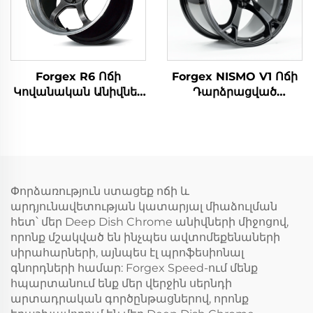
2500-ի համար
համատեղելի Civic
Type R, WRX STI, M3,
GR Supra, BRZ-ի հետ
Forgex R6 Ոճի
Forgex NISMO V1 Ոճի
Կովանական Անիվներ
Դարձրացված
18/19/20 Դյույմ 5x114.3
Անիվներ 19x9.5 18x9
GR Supra 350Z WRX
5x114.3 JDM
STI Evo X S2000 RX7
Ավտոմեքենաների
IS300 Civic Type R
Համար,
BRZ-ի համար
Ավտոմեքենայի Անիվ
Nissan 370Z 350Z
Փորձառություն ստացեք ոճի և
Infiniti Q50 Q60 G35
արդյունավետության կատարյալ միաձուլման
G37-ի Համար
հետ՝ մեր Deep Dish Chrome անիվների միջոցով,
որոնք մշակված են ինչպես ավտոմեքենաների
սիրահարների, այնպես էլ պրոֆեսիոնալ
գնորդների համար: Forgex Speed-ում մենք
հպարտանում ենք մեր վերջին սերնդի
արտադրական գործընթացներով, որոնք