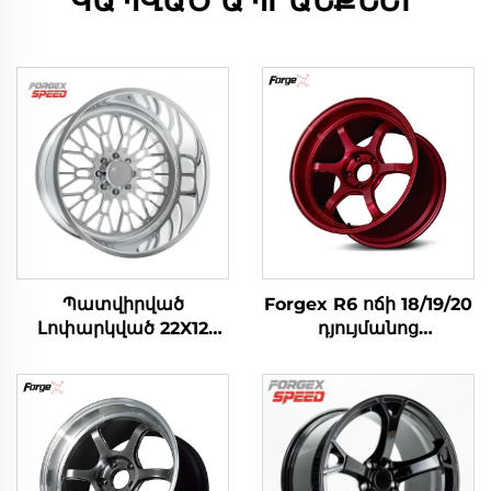
ԿԱՊՎԱԾ ԱՊՐԱՆՔՆԵՐ
Պատվիրված
Forgex R6 ոճի 18/19/20
Լոփարկված 22X12
դյույմանոց
24X14 24X12 26X12
կատարողականի
28X16 Անց 8x170 8x180
համար
6x139.7 Ալյումինե
նախատեսված
Կառուցվածքով Մեկ
ամրացված անիվներ՝
Կտորանոց Ամրաններ
կորացված
Ford F-350 RAM1500
նստատեղով,