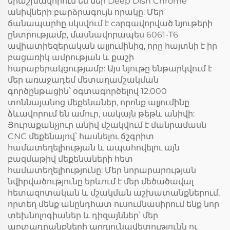
երաշխավորում են մեր Deep Dish Chrome
անիվների բարձրագույն որակը: Մեր
ճանապարհը սկսվում է caրգավորված նյութերի
ընտրությամբ, մասնավորապես 6061-T6
ավիատիեզերական ալյումինից, որը հայտնի է իր
բացառիկ ամրության և քաշի
հարաբերակցությամբ: Այս նյութը ենթարկվում է
մեր առաջադեմ մետաղամշակման
գործընթացին՝ օգտագործելով 12.000
տոննայանոց մեքենաներ, որոնք ալյումինը
ձևավորում են ամուր, սակայն թեթև անիվի:
Յուրաքանչյուր անիվ մշակվում է մանրամասն
CNC մեքենայով՝ հասնելու ճշգրիտ
համատեղելիության և ապահովելու այն
բազմաթիվ մեքենաների հետ
համատեղելիությունը: Մեր նորարարության
նվիրվածությունը երևում է մեր մեծածավալ
հետազոտական և մշակման աշխատանքներում,
որտեղ մենք անընդհատ ուսումնասիրում ենք նոր
տեխնոլոգիաներ և դիզայններ՝ մեր
արտադրանքների արդյունավետությունն ու