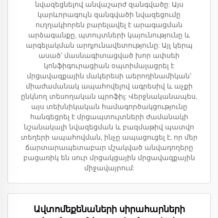
նվազեցնելով անվաշարժ զանգվածը: Այս
կարևորագույն զանգվածի նվազեցումը
ուղղակիորեն բարելավել է արագացման
արձագանքը, պտույտների կայունությունը և
արգելակման արդյունավետությունը: Այլ կերպ
ասած՝ մասնագիտացված խոր ափսեի
կոնֆիգուրացիան օպտիմալացրել է
մրցավազքային մակերեսի աերոդինամիկան՝
միաժամանակ ապահովելով ագրեսիվ և աչքի
ընկնող տեսողական պրոֆիլ: Վերջնականապես,
այս տեխնիկական համագործակցությունը
հանգեցրել է մրցապտույտների ժամանակի
նշանակալի նվազեցման և բազմաթիվ պատվո
տեղերի ապահովման, ինչը ապացուցել է, որ մեր
ճարտարապետաբար մշակված անվադողերը
բացառիկ են սուր մրցակցային մրցավազքային
միջավայրում:
Ավտոմեքենաների սիրահարների