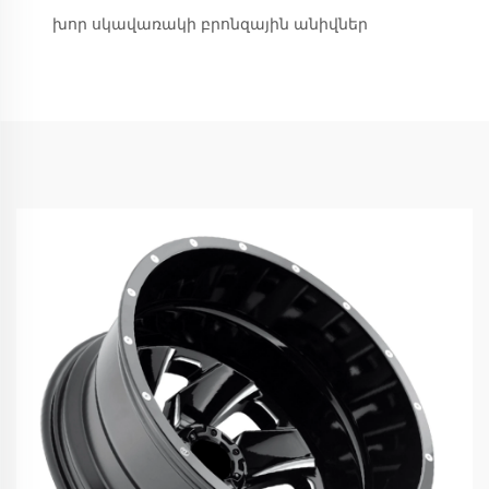
խոր սկավառակի բրոնզային անիվներ