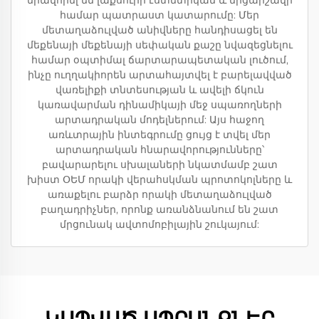
միավորել են լաքսուրի էստետիկան և մրցարշավի
համար պատրաստ կատարումը: Մեր
մետաղաձուլված անիվները հանդիսացել են
մեքենայի մեքենայի սեփական քաշը նվազեցնելու
համար օպտիմալ ճարտարապետական լուծում,
ինչը ուղղակիորեն արտահայտվել է բարելավված
վառելիքի տնտեսության և ավելի ճկուն
կառավարման դինամիկայի մեջ սպառողների
արտադրական մոդելներում: Այս հաջող
առևտրային ինտեգրումը ցույց է տվել մեր
արտադրական հնարավորությունները՝
բավարարելու սխալաների նկատմամբ շատ
խիստ ՕԵՄ որակի վերահսկման պրոտոկոլները և
առաքելու բարձր որակի մետաղաձուլված
բաղադրիչներ, որոնք առանձնանում են շատ
մրցունակ ավտոմոբիլային շուկայում: