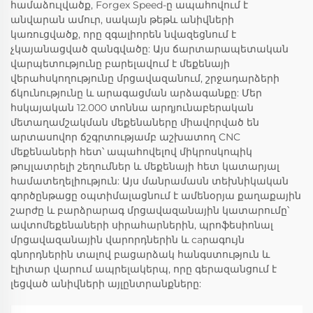
համաձուլվածք, Forgex Speed-ը ապահովում է
անվարան ամուր, սակայն թեթև անիվների
կառուցվածք, որը զգալիորեն նվազեցնում է
չկայանացված զանգվածը: Այս ճարտարապետական
վարպետությունը բարելավում է մեքենայի
վերահսկողությունը մրցավազանում, շրջադարձերի
ճկունությունը և արագացման արձագանքը: Մեր
հսկայական 12.000 տոննա արդյունաբերական
մետաղամշակման մեքենաները միավորված են
արտասովոր ճշգրտությամբ աշխատող CNC
մեքենաների հետ՝ ապահովելով միկրոսկոպիկ
թույլատրելի շեղումներ և մեքենայի հետ կատարյալ
համատեղելիություն: Այս մանրամասն տեխնիկական
գործընթացը օպտիմալացնում է ամենօրյա քաղաքային
շարժը և բարձրարագ մրցավազանային կատարումը՝
ավտոմեքենաների սիրահարներին, պրոֆեսիոնալ
մրցավազանային վարորդներին և caրագույն
գնորդներին տալով բացարձակ հանգստություն և
էլիտար վարում ապրելակերպ, որը գերազանցում է
լեցված անիվների այլընտրանքները: