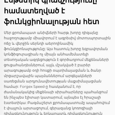
Էսթետիկ գրավչությունը
համատեղված է
ֆունկցիոնալության հետ
Մեր քրոմապատ անիվների հարթ, խորը դիզայնը
հաջողությամբ միավորում է ագրեսիվ մոտոսպորտային
ոճը և վերջին սերնդի աերոդինամիկ
ֆունկցիոնալությունը: Այս հատուկ խորը եզրավորման
կոնֆիգուրացիան ոչ միայն անհամեմատելի
տեսողական ազդեցություն է գործադրում մեքենաների
ցուցահանդեսներում, այլև մշակված է բարձր
արագությամբ օդի հոսքի օպտիմալացման և ծանր
մրցարշավային պայմաններում արգելակների
սառեցման արդյունավետության մաքսիմալացման
համար: Forgex Speed-ը հասկանում է, որ
ժամանակակից մեքենայի սիրահարները պահանջում
են ինչպես էլիտար կատարում, այնպես էլ հրաշալի
էստետիկա: Բազմաշերտ քրոմապատումը ապահովում
է փայլուն արտացոլում, գերազանց կոռոզիայի
դիմացկունություն և երկարատև դիմացկունություն