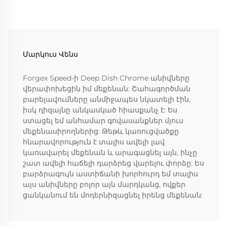
Մարկուս Վենս
Forgex Speed-ի Deep Dish Chrome անիվները
վերափոխեցին իմ մեքենան: Շահագործման
բարելավումները անմիջապես նկատելի էին,
իսկ դիզայնը անկասկած հիասքանչ է: Ես
ստացել եմ անհամար գովասանքներ մյուս
մեքենասիրողներից: Թեթև կառուցվածքը
հնարավորություն է տալիս ավելի լավ
կառավարել մեքենան և արագացնել այն, ինչը
շատ ավելի հաճելի դարձրեց վարելու փորձը: Ես
բարձրագույն աստիճանի խորհուրդ եմ տալիս
այս անիվները բոլոր այն մարդկանց, ովքեր
ցանկանում են մոդերնիզացնել իրենց մեքենան: