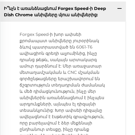
Ի՞նչն է առանձնացնում Forgex Speed-ի Deep
Dish Chrome անիվները մյուս անիվներից:
Forgex Speed-ի խոր ափսեի
քրոմապատ անիվները յուրօրինակ
ձևով պատրաստված են 6061-T6
ավիացիոն գրեդի ալյումինից, ինչը
դրանց թեթև, սակայն արտակարգ
ամուր դարձնում է: Մեր առաջատար
մետաղամշակման և CNC մշակման
գործընթացները երաշխավորում են
ճշգրտություն տեղադրման ժամանակ
և մեծ դիմացկունություն, ինչը մեր
անիվներին առանձնացնում է ինչպես
արդյունքների, այնպես էլ դիզայնի
տեսանկյունից: Խոր ափսեի դիզայնը
ավելացնում է էսթետիկ գրավչություն,
որը բարելավում է ձեր մեքենայի
ընդհանուր տեսքը, ինչը դրանք