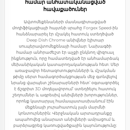
համար անհատականացված
հավաքածուներ
Ավտոմեքենաների մասնագիտացված
մոդիֆիկացիայի հայտնի սրահը Forgex Speed-ին
հանձնարարել էր մշակել հատուկ ստեղծված
Deep Dish Chrome անիվներ էլիտար
սուպերավտոմեքենայի համար: Նախագծի
համար անհրաժեշտ էր աչքի ընկնող վիզուալ
ինքնություն, որը համատեղված էր անհամարձակ
մեխանիկական կատարողականության հետ: Մեր
առաջավոր հետազոտությունների և մշակման
թիմը սերտ համագործակցության մեջ գտնվելով
նրանց վարպետ շինարարների հետ՝ օգտագործել
է ճշգրիտ 3D մոդելավորում՝ ստեղծելու հատուկ
շեղումներ և ագրեսիվ անիվների խորություններ,
որոնք կատարյալ համապատասխանում էին
մեքենայի յուրահատուկ լայն մարմնի
կոնտուրներին: Վերջնական արտադրանքը
ապահովեց անարատ անիվների ամրացում և
բարձրացրեց կառուցվածքային կայունությունը: