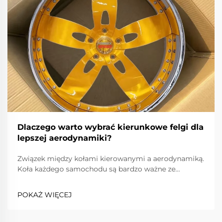
Dlaczego warto wybrać kierunkowe felgi dla
lepszej aerodynamiki?
Związek między kołami kierowanymi a aerodynamiką.
Koła każdego samochodu są bardzo ważne ze
względu na oferowaną wydajność i efektywność. Koła
kierowane stanowią tutaj wyjątek; zazwyczaj
POKAŻ WIĘCEJ
poprawiają wydajność gr...