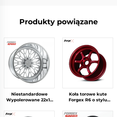
Produkty powiązane
Niestandardowe
Koła torowe kute
Wypolerowane 22x12
Forgex R6 o stylu
24x14 24x12 26x12
18/19/20 cali z
28x16 Cali 8x170 8x180
nadkrokiem