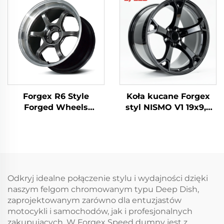
6x139,7 Stopa
karbowanym dla Civic
Łupinowa Kuta
Type R WRX STI M3 GR
Aluminium Koła
Supra BRZ
Ciężarowe do Ford F-
350 RAM1500 2500
Felga
Forgex R6 Style
Koła kucane Forgex
Forged Wheels
styl NISMO V1 19x9,5
18/19/20 cali 5x114.3 do
18x9 5x114,3 do
GR Supra 350Z WRX
samochodów
STI Evo X S2000 RX7
japońskich JDM, felga
IS300 Civic Type R BRZ
do Nissan 370Z 350Z
Infiniti Q50 Q60 G35
G37
Odkryj idealne połączenie stylu i wydajności dzięki
naszym felgom chromowanym typu Deep Dish,
zaprojektowanym zarówno dla entuzjastów
motocykli i samochodów, jak i profesjonalnych
zakupujących. W Forgex Speed dumny jest z