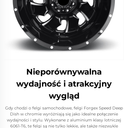
Nieporównywalna
wydajność i atrakcyjny
wygląd
Gdy chodzi o felgi samochodowe, felgi Forgex Speed Deep
Dish w chromie wyróżniają się jako idealne połączenie
wydajności i stylu. Wykonane z aluminium klasy lotniczej
6061-T6, te felgi są nie tylko lekkie, ale także niezwykle