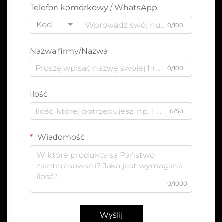
Telefon komórkowy / WhatsApp
Kod
0/100
Nazwa firmy/Nazwa
0/100
Ilość
0/50
Wiadomość
0/1000
Wyślij