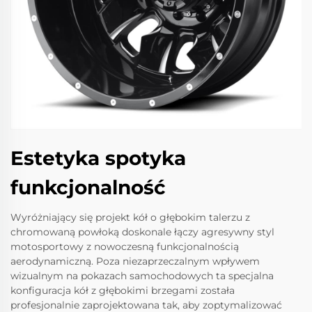
Estetyka spotyka
funkcjonalność
Wyróżniający się projekt kół o głębokim talerzu z
chromowaną powłoką doskonale łączy agresywny styl
motosportowy z nowoczesną funkcjonalnością
aerodynamiczną. Poza niezaprzeczalnym wpływem
wizualnym na pokazach samochodowych ta specjalna
konfiguracja kół z głębokimi brzegami została
profesjonalnie zaprojektowana tak, aby zoptymalizować