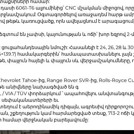
տաքսիների համար:
ասի 6061-T6 ալյումինից՝ CNC մշակման միջոցով, ո
երջնամշակում: Օգտագործելով առաջադեմ հարթ ամր
ով թեթև կառուցվածք, որն ավելացնում է արագացու
գտում են չափսի, կայունության և ոճի՝ խոր եզրով 
ցուցահանդեսային նմուշի: Հասանելի է 24, 26, 28 և 3
5 / 6×139.7) համակարգերին՝ համապատասխանելու լայն
 փայլուն հայելի և փայլուն սև վերջամշակումները, որ
Chevrolet Tahoe-ից, Range Rover SVR-ից, Rolls-Royce Cu
լյոթե անիվները նախագծված են գ
 / VIA / TÜV փորձարկում ՝ ապահովելու անվտանգու
րի սեփականատերերի եւ
եղում է աերոդինամիկ դիզայն, ագրեսիվ դիրքորոշու
ն, շքեղություն կամ հարմարեցված տեսք, 713-2 ոճի
 համար վերջնական բարելավումը: