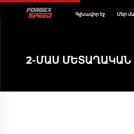
Գլխավոր էջ
Մեր մ
2-ՄԱՍ ՄԵՏԱՂԱԿԱՆ