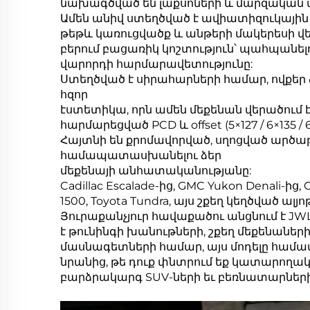
նախագծված են լաքսոների և մարզական 
Ամեն անիվ ստեղծված է ավիատիզուկային դ
թեթև կառուցվածք և անթերի մակերեսի վ
բերում բացառիկ կոշտություն՝ պահպանել
վարորդի հարմարավետությունը:
Ստեղծված է սիրահարների համար, ովքեր ձ
հզոր
էստետիկա, որն ամեն մեքենան վերածում է 
հարմարեցված PCD և offset (5×127 / 6×13
Հայտնի են քրոմավորված, սղոցված արծաթե,
համապատասխանելու ձեր
մեքենայի անհատականությանը:
Cadillac Escalade-ից, GMC Yukon Denali-ից, 
1500, Toyota Tundra, այս շքեղ կեղծված ա
Յուրաքանչյուր հավաքածու անցնում է JWL
է թունինգի խանութների, շքեղ մեքենանե
մասնագետների համար, այս մոդելը համատ
նրանից, թե դուք փնտրում եք կատարողակա
բարձրակարգ SUV-ների եւ բեռնատարների