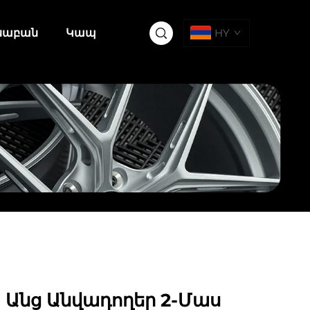
սաբան
Կապ
HY
26 Անց Անվադողեր 2-Մաս