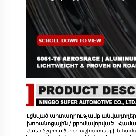
Լցնված արտադրությամբ անվադողեր | 2-
խոհանոցային / քրոմավորված | Համատե
Մտեք ճշգրիտ ձեռքի աշխատանքի և համար