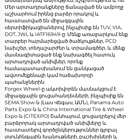
աննախադեպ ամրություն, ճշգրտություն և ոճ:
Մեր արտադրանքները ճանաչված են ամբողջ
աշխարհում իրենց բարձր որակով և
հաստատված են միջազգային
սերտիֆիկացիաներով, ինչպիսիք են TUV, VIA,
DOT, JWL և IATF16949-ը: Մենք առաջարկում ենք
տարբեր հարմարեցված ծածկույթներ, PCD
նախշեր, տեղաշարժեր և տրամագծեր, և մենք
մասնագիտացած ենք նախագծել հատուկ
արտադրված անիվներ, որոնք
համապատասխանում են ցանկացած
ավտոմեքենայի կամ հաճախորդի
պահանջներին:
Forgex Wheel-ը ակտիվորեն մասնակցում է
միջազգային ցուցահանդեսների, ինչպիսիք են
SEMA Show-ն (Լաս Վեգաս, ԱՄՆ), Panama Auto
Parts Expo-ն և China International Tire & Wheel
Expo-ն (CITEXPO) Շանհայում, ցուցադրելով մեր
բարձրորակ արտադրված անիվները և
հաստատելով գործընկերություններ գլոբալ
տյունինգային խանութների, բաշխիչների և