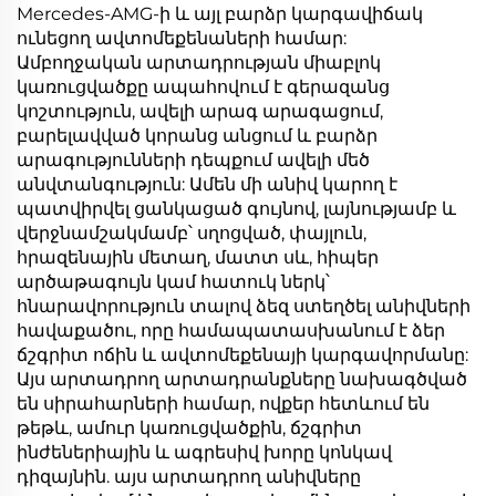
Mercedes-AMG-ի և այլ բարձր կարգավիճակ
ունեցող ավտոմեքենաների համար:
Ամբողջական արտադրության միաբլոկ
կառուցվածքը ապահովում է գերազանց
կոշտություն, ավելի արագ արագացում,
բարելավված կորանց անցում և բարձր
արագությունների դեպքում ավելի մեծ
անվտանգություն: Ամեն մի անիվ կարող է
պատվիրվել ցանկացած գույնով, լայնությամբ և
վերջնամշակմամբ՝ սղոցված, փայլուն,
հրազենային մետաղ, մատտ սև, հիպեր
արծաթագույն կամ հատուկ ներկ՝
հնարավորություն տալով ձեզ ստեղծել անիվների
հավաքածու, որը համապատասխանում է ձեր
ճշգրիտ ոճին և ավտոմեքենայի կարգավորմանը:
Այս արտադրող արտադրանքները նախագծված
են սիրահարների համար, ովքեր հետևում են
թեթև, ամուր կառուցվածքին, ճշգրիտ
ինժեներիային և ագրեսիվ խորը կոնկավ
դիզայնին. այս արտադրող անիվները