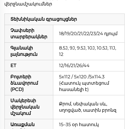
վերջնամշակումներ
Տեխնիկական գրացույցներ
Չափսերի
18/19/20/21/22/23/24 դյույմ
տարբերակներ
Գլանակի
8.5J, 9J, 9.5J, 10J, 10.5J, 11J,
լայնություն
12
ET
12/16/21/26/44
Բոլտերի
5x112 / 5x120 /5x114.3
ձևավորում
(Հատուկ պտտեցում
(PCD)
հասանելի է)
Մակերեսի
Քրոմ, սեփական սև,
վերջնական
սղոցված, սատին բրոնզ
մշակում
Առաքման
15–35 օր հատուկ