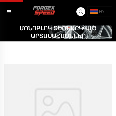
HY
ՄՈՆՈԲԼՈԿ ՁԵՌՆԱՐԿՎԱԾ
ԱՐՏԱՍԱՀՄԱՆՆԵՐ