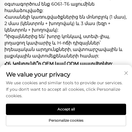
օգտագործում ենք 6061-T6 ալյումինե
համաձուլվածք:
Հասանելի կառուցվածքներից են մոնոբլոկ (1 մաս),
2 մաս (կենտրոն + խողովակ) և 3 մաս (եզր +
կենտրոն + խողովակ):
Դիզայններից են՝ խորը կոնկավ, ստեփ-լիպ,
լողացող կափարիչ և H-ոճի դիզայններ՝
իդեալական արդյունքների, ավտոարշավային և
լաքսկային ավտոմեքենաների համար:
Հ6. Կընդունե՞ք OEM կամ ODM պատվերներ:
Պատասխան՝ Այո: Ծառայությունների մեջ են
We value your privacy
ներառված լոգոյի հատուկ փորագրումը,
We use cookies and similar tools to provide our services.
If you don't want to accept all cookies, click Personalize
բացառիկ անիվների դիզայնը և դեզերի համար
cookies.
նախատեսված ներկայացումը:
Accept all
Հ. Ո՞րն է ձեր MOQ-ն (նվազագույն պատվերը):
Պատասխան՝ • Մանրածախ. 1 հավաքածու / 4
Personalize cookies
անիվ: • Օptային. 60 հատ յուրաքանչյուր