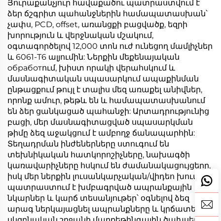
Յուրաքանչյուր հավաքածու պատրաստվում է
ձեր ճշգրիտ պահանջներին համապատասխան՝
չափս, PCD, offset, առանցքի բացվածք, եզրի
խորություն և վերջնական մշակում,
օգտագործելով 12,000 տոն ուժ ունեցող մամլիչներ
և 6061-T6 ալյումին: Ներքին մեքենայական
обработում, խիստ որակի վերահսկում և
մասնագիտական սպասարկում ապաքինման
ընթացքում թույլ է տալիս մեզ առաքել անիվներ,
որոնք ամուր, թեթև են և համապատասխանում
են ձեր ցանկացած պահանջի: Արտադրությունից
բացի, մեր մասնագիտացված սպասարկման
թիմը ձեզ աջակցում է ամբողջ ճանապարհին:
Տեղադրման ինժեներները ստուգում են
տեխնիկական հատկորոշիչները, նախագծի
կառավարիչները հսկում են ժամանակացույցերը,
իսկ մեր ներքին լուսանկարչական/վիդեո խումբը
պատրաստում է խմբագրված ապրանքային
նկարներ և կարճ տեսանյութեր՝ օգնելով ձեզ
արագ ներկայացնել ապրանքները և կրճատել
սկզբնական շրջանի մարքեթինգային ծախսերը: