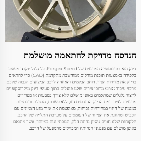
הנדסה מדויקת להתאמה מושלמת
דיוק הוא הפילוסופיה המרכזית של Forgex Speed. כל גלגל יוקרה מעוצב
בקפידה באמצעות תוכנת מודלים ממוחשבת מתקדמת (CAD) כדי להתאים
בדיוק את מדידות הציר, רוחב הבלמים והאוזחה לרכב הביצועים הגבוה שלכם.
מרכזי עיבוד CNC מרובי צירים שלנו פועלים בתוך סעיפי דיוק מיקרוסקופיים
לייצור גלגלים שמתאמים באופן מושלם ללא צורך בטבעות או מפרידים
מרכזיות לציר. רמת הדיוק ההנדסית הזו, ללא פשרות, מבטלת וויברציות
במגמה של היגוי במהירויות גבוהות, מאופטמת את אזור מגע הצמיגים עם
הכביש ומאוזנת את הפיזור של העומסים על מערכת התלייה של הרכב.
הלקוחות שלנו חווים ניסיון נהיגה חלק, תגובתי ונוח במיוחד, אשר מתואם
באופן מושלם עם מנגנוני הנחיתה המכוילים מהמפעל של הרכב.