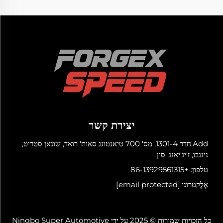
יצירת קשר
Add:חדר 1301-4, מס' 700 טיאנטונג סאות' רואד, שונאן סטריט,
נינגבו, ז'יג'יאנג, סין
טלפון:
+86-13929561315
אֶלֶקטרוֹנִי:
[email protected]
כל הזכויות שמורות © 2025 על ידי Ningbo Super Automotive