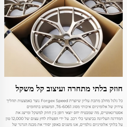
חוזק בלתי מתחרה ועיצוב קל משקל
כל גלגל מחלב מתכת עליון שיוצרת Forgex Speed נוצר באמצעות תהליך
צידוק של אלומיניום איכותי מסוג 6061-T6, המשמש בתחומים
אסטרונאוטיים, מה שמבטיח יחס יוצאי דופן בין חוזק למשקל ומייצג את
המדרגה העליונה בביצועי כלי רכב. על ידי הפעלת לחץ עצום של 12,000 טון
על בלוקי אלומיניום גולמיים, אנו משנים באופן יסודי את מבנה הגרגר של