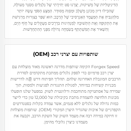
הַדִּיגִיטַלִּיּוֹת שֶׁל מְשִׁיקוּת, יָצַרְנוּ סֵט יְחִידָתִי שֶׁל גַּלְגַּלִּים מִסְגָּר מְעוֹלֶה,
שֶׁהִכִּילוּ דִּיוּן מְכוֹנָן מְשֻׁלָּב וּמַסְוֵה מְסוּדָּר. הַמַּצָּע הַסֹּפִי עָשָׂה יוֹתֵר
מִלְּהַגְבִּיהַּ אֶת הַמַּעֲמָד הַאַגְרֶסִיבִי שֶׁל הָרֶכֶב; הוּא שִׁפֵּר בְּצִוְרוּת מַרְגִּישׁת
אֶת הַתְּקוּפָה וְאֶת הַתְּשׁוּבָה לַמַּנְהִיגוּת בִּדְרָכִים מְעֻקָּלִים עַל ח֣וֹף הַיָּם,
וְהִשְׁאיר אֶת הַמִּשְׁתַּתֵּף בְּשִׂמְחָה גְּדוֹלָה מִפְּנֵי הַהִתְחַדְּשׁוּת.
שותפויות עם יצרני רכב (OEM)
Forgex Speed הקימה שותפות מדרגה ראשונה מאוד מוצלחת עם
יצרן רכב פרמיום כדי לספק גלגלים ממתכת מתקדמים לסדרת
הרכבים המוגבלת האחרונה שלהם. תהליך הפיתוח דרש 준ה לדרישות
מבניות קשיחות במיוחד, לסגולת התנגדות לפגיעות ולמסות, תוך
שמירה על אסתטיקה מתוחכמת ורלוונטית לשוק. במפעל שלנו הופעלו
מכונות הלחיצה להצמדת מתכת בקיבולת של 12,000 טון כדי לייצר
כמות גדולה של גלגלים ללא פגמים, אשר עמדה בקלות בסטנדרטים
הקפדניים של איכות שהגדיר היצרן המקורי (OEM). שותפות מוצלחת
זו חיזקה במידה רבה את מעמד השוק של השקת הרכב, וקבעה את
מעמדנו כיצרן גלובלי מהימן.