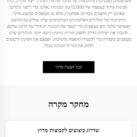
משתמשים בטכניקות מתקדמות של מחקר ופיתוח ותהליך ייצור מדויק, כולל
מכונות צידוד בעוצמה של 12,000 טון ומכונות CNC, כדי לייצר גלגלים
שאינם רק מושכים מבחינה אסתטית, אלא גם מעוצבים לביצוע מרבי.
היתרונות של הגלגלים האלומיניום המתקדמים שלנו עולים על ההיבט
האסתטי בלבד. הם מעוצבים כדי לשפר את תכונות הניהול של הרכב שלכם,
להגביר את יעילות הדלק ולספק חוויית נהיגה רגישה יותר. הגלגלים שלנו
מעוצבים בקפידה כדי להבטיח התאמה מושלמת, לצמצם את הסיכון לרעשים
ולחזק את חוויית הנהיגה בכלל.
קבל הצעת מחיר
מחקר מקרה
שדרוג ביצועים לקבוצות מרוץ