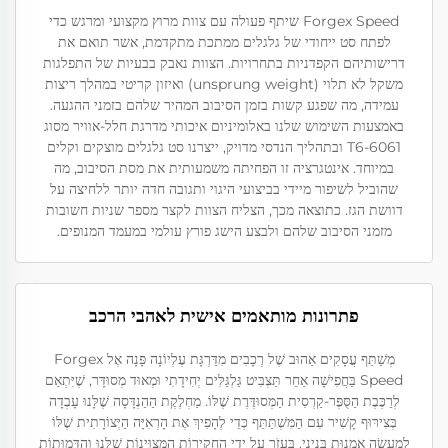
Forgex Speed שיתף פעולה עם צוות מרוץ מקצועי ומרגש כדי
לפתח סט ייחודי של גלגלים ממתכת מתקדמת, אשר תואם את
דרישותיהם הקפדניות בתחרויות. הצוות נאבק בבעיות של התפלגות
משקל לא תלוי (unsprung weight) ואיזון קריטי במהלך ריצות
עמידה, מה שפגע קשות בזמן הסיבוב המהיר שלהם בזמני ההגעה.
באמצעות השימוש שלנו באלומיניום איכותי מדרגת חלל-אוויר מסוג
6061-T6 ובתהליך הנדסי מדויק, ייצרנו סט גלגלים מוצקים וקלים
במיוחד. אינטגרציה זו הפחיתה משמעותית את מסת הסיבוב, מה
שהוביל לשיפור מיידי בביצועי היגוי ותגובה חדה יותר ללחיצה על
דוושת הגז. כתוצאה מכך, הצליח הצוות לקצר מספר שניות חשובות
מזמני הסיבוב שלהם ולבצע הישג פורץ עולמי במעמד המנופים.
פתרונות מותאמים אישית לאהבי הרכב
מְשַׁתֵּף עֲסָקִים אַהוּב שֶׁל רְכָבִים מִדַּרְגָּת עֶלְיוֹנָה פָּנָה אֶל Forgex
Speed בַּחֲפִישָׁה אַחַר תַּצְבִּיט גַּלְגַּלִּים יְחִידָתִי וּמְאוּד מְסוּדָּר, שֶׁיִּתְאַם
לְרַכֶּבֶת הַסֻּפֶּר-קַרְסִית הַמְּסוּדֶּרֶת שֶׁלּוֹ. מַחְלֶקֶת הַהַנְדָּסָה שֶׁלָּנוּ עָבְדָה
בְּצִירּוּף קָשִׁיר עִם הַמִּשְׁתַּתֵּף כְּדֵי לְהָפִיךְ אֶת הָרְאִיָּה הַיְּצוֹרָתִית שֶׁלּוֹ
לְמַעֲשֵׂה אַמְנוּת בִּנְיָנִי. בַּעֲזֹר עַל יְדֵי הַחֲקִירוֹת הַמְּצוּיָנוֹת שֶׁלָּנוּ וְהַדְּמוּתוֹת