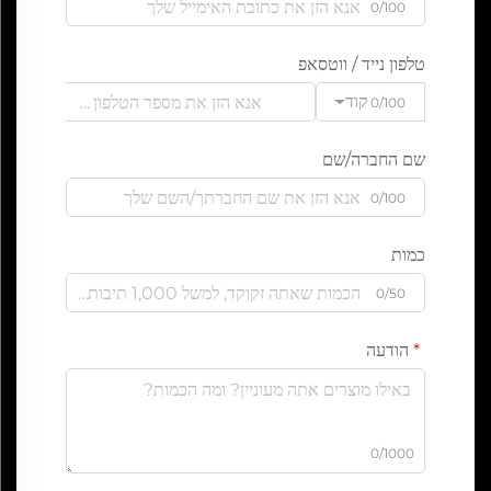
0/100
טלפון נייד / ווטסאפ
קוד
0/100
שם החברה/שם
0/100
כמות
0/50
הודעה
0/1000