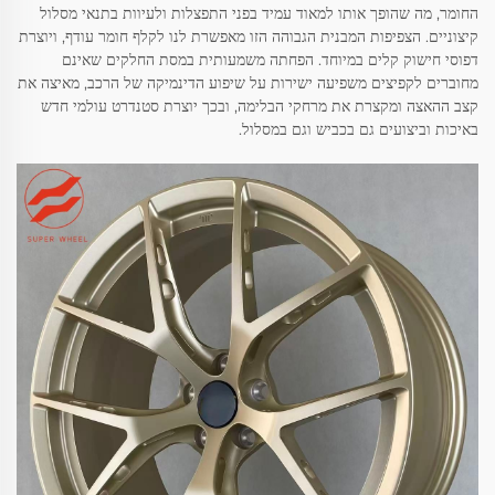
החומר, מה שהופך אותו למאוד עמיד בפני התפצלות ולעיוות בתנאי מסלול
קיצוניים. הצפיפות המבנית הגבוהה הזו מאפשרת לנו לקלף חומר עודף, ויוצרת
דפוסי חישוק קלים במיוחד. הפחתה משמעותית במסת החלקים שאינם
מחוברים לקפיצים משפיעה ישירות על שיפוע הדינמיקה של הרכב, מאיצה את
קצב ההאצה ומקצרת את מרחקי הבלימה, ובכך יוצרת סטנדרט עולמי חדש
באיכות וביצועים גם בכביש וגם במסלול.