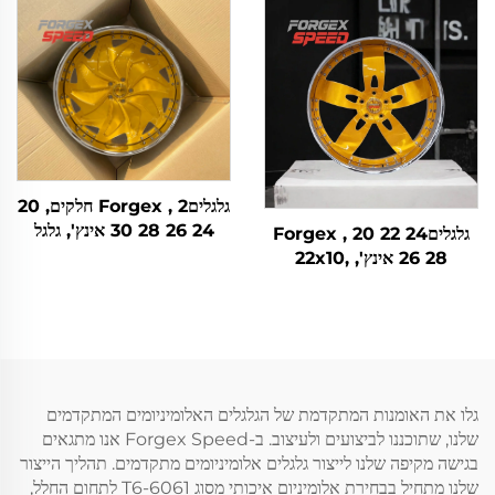
גלגל זהב
גלגליםForgex , 2 חלקים, 20
24 26 28 30 אינץ', גלגל
גלגליםForgex , 20 22 24
מותך לרכב פרטי, 5x114.3
26 28 אינץ', 22x10,
5x115 5x120, גלגל זהב וכ롬
5x114.3 5x115 5x120.7, 2
חלקים, גלגל זהב לרכב, גלגל
מותך מותאם אישית
גלו את האומנות המתקדמת של הגלגלים האלומיניומים המתקדמים
שלנו, שתוכננו לביצועים ולעיצוב. ב-Forgex Speed אנו מתגאים
בגישה מקיפה שלנו לייצור גלגלים אלומיניומים מתקדמים. תהליך הייצור
שלנו מתחיל בבחירת אלומיניום איכותי מסוג 6061-T6 לתחום החלל,