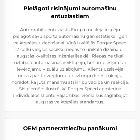
Pielāgoti risinājumi automašīnu
entuziastiem
Automobiļu entuziasts Eiropā meklēja iespēju
pielāgot savu sporta automašīnu gan estētiskai, gan
veiktspējas uzlabošanai. Viņš izvēlējās Forgex Speed
17 collu vieglās sacīkšu riepas to unikālā dizaina un
augstās kvalitātes inženierijas dēļ. Riepas ne tikai
uzlaboja automašīnas veiktspēju, bet arī piešķīra tai
ievērojamu vizuālu uzlabojumu. Klients uzslavēja
riepas par to vieglumu un izturīgo konstrukciju,
norādot, ka juta manāmu atšķirību vadībā un reakcijā.
Šis piemērs ilustrē, kā Forgex Speed apmierina
individuālos klientu vajadzības, vienlaikus saglabājot
augstas veiktspējas standartus.
OEM partnerattiecību panākumi