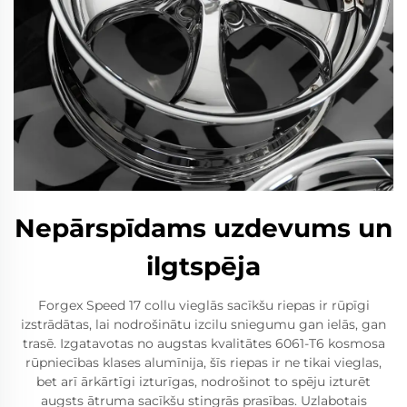
Nepārspīdams uzdevums un
ilgtspēja
Forgex Speed 17 collu vieglās sacīkšu riepas ir rūpīgi
izstrādātas, lai nodrošinātu izcilu sniegumu gan ielās, gan
trasē. Izgatavotas no augstas kvalitātes 6061-T6 kosmosa
rūpniecības klases alumīnija, šīs riepas ir ne tikai vieglas,
bet arī ārkārtīgi izturīgas, nodrošinot to spēju izturēt
augsts ātruma sacīkšu stingrās prasības. Uzlabotais