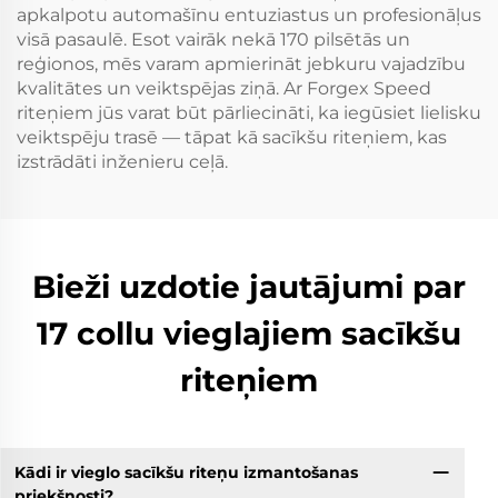
apkalpotu automašīnu entuziastus un profesionāļus
visā pasaulē. Esot vairāk nekā 170 pilsētās un
reģionos, mēs varam apmierināt jebkuru vajadzību
kvalitātes un veiktspējas ziņā. Ar Forgex Speed
riteņiem jūs varat būt pārliecināti, ka iegūsiet lielisku
veiktspēju trasē — tāpat kā sacīkšu riteņiem, kas
izstrādāti inženieru ceļā.
Bieži uzdotie jautājumi par
17 collu vieglajiem sacīkšu
riteņiem
Kādi ir vieglo sacīkšu riteņu izmantošanas
priekšnosti?