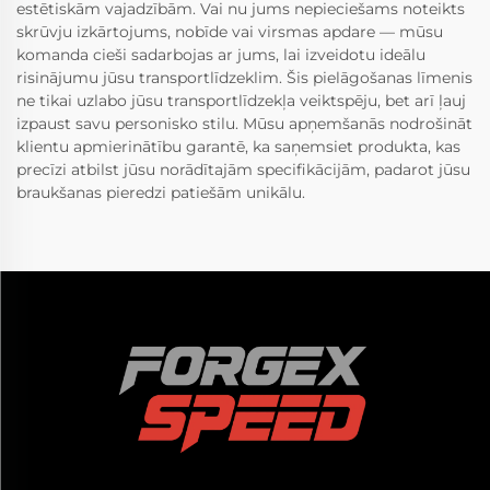
estētiskām vajadzībām. Vai nu jums nepieciešams noteikts
skrūvju izkārtojums, nobīde vai virsmas apdare — mūsu
komanda cieši sadarbojas ar jums, lai izveidotu ideālu
risinājumu jūsu transportlīdzeklim. Šis pielāgošanas līmenis
ne tikai uzlabo jūsu transportlīdzekļa veiktspēju, bet arī ļauj
izpaust savu personisko stilu. Mūsu apņemšanās nodrošināt
klientu apmierinātību garantē, ka saņemsiet produkta, kas
precīzi atbilst jūsu norādītajām specifikācijām, padarot jūsu
braukšanas pieredzi patiešām unikālu.