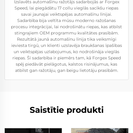
Izslavēts automašīnu ražotājs sadarbojās ar Forgex
Speed, lai piegādātu 17 collu vieglās sacīkšu riepas
savai jaunajai veiktspējas automašīnu līnijai.
Sadarbība bija veltīta mūsu moderno ražošanas
procesu integrācijai, lai nodrošinātu riepas, kas atbilst
stingrajiem OEM programmu kvalitātes prasībām.
Rezultātā jaunā automašīnu līnija tika veiksmīgi
ieviesta tirgū, un klienti uzslavēja braukšanas īpašības
un veiktspējas uzlabojumus, ko nodrošināja vieglās
riepas. Šī sadarbība ir piemērs tam, kā Forgex Speed
spēj piedāvāt pielāgotus, kalstos risinājumus, kas
atbilst gan ražotāju, gan beigu lietotāju prasībām.
Saistītie produkti