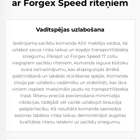
ar Forgex Speed riteņiem
Vadītspējas uzlabošana
Ievērojama sacīkšu komanda ASV meklēja veidus, kā
uzlabot savus riņķa laikus un kopējo transportlīdzekļa
sniegumu. Pārejot uz Forgex Speed 17 collu
vieglajiem sacīkšu riteņiem, komanda ieguva būtisku
svara samazinājumu, kas atspoguļojās ātrākā
paātrināšanā un labākās stūrēšanas spējās. Komanda
ziņoja par uzlabotu vadāmību un stabilitāti, kas ļāva
viņiem izspiest maksimālo jaudu no transportlīdzekļa
trasē. Riteņu precīzā pievienošana minimizēja
vibrācijas, tādējādi vēl vairāk uzlabojot braucēja
pašpārliecību. Kā rezultātā komanda sasniedza
sezonas labākos riņķa laikus, demonstrējot augstas
kvalitātes riteņu ietekmi uz sacīkšu sniegumu.