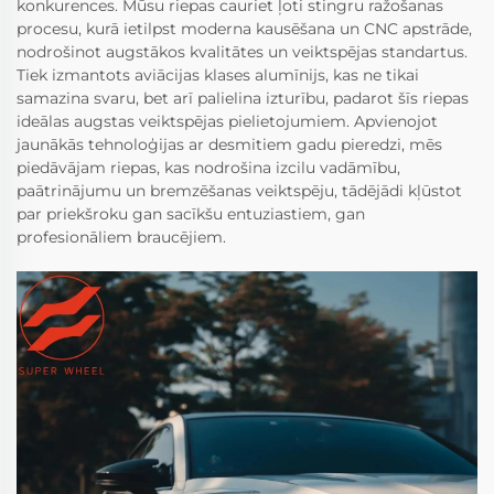
konkurences. Mūsu riepas cauriet ļoti stingru ražošanas
procesu, kurā ietilpst moderna kausēšana un CNC apstrāde,
nodrošinot augstākos kvalitātes un veiktspējas standartus.
Tiek izmantots aviācijas klases alumīnijs, kas ne tikai
samazina svaru, bet arī palielina izturību, padarot šīs riepas
ideālas augstas veiktspējas pielietojumiem. Apvienojot
jaunākās tehnoloģijas ar desmitiem gadu pieredzi, mēs
piedāvājam riepas, kas nodrošina izcilu vadāmību,
paātrinājumu un bremzēšanas veiktspēju, tādējādi kļūstot
par priekšroku gan sacīkšu entuziastiem, gan
profesionāliem braucējiem.