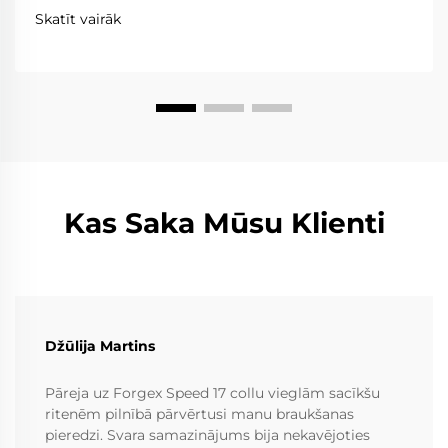
savukārt braukšana pa trasi prasa ārkārtēju vieglumu,
Skatīt vairāk
izturību un precizitāti. Kaltie riteņi...
Kas Saka Mūsu Klienti
Džūlija Martins
Pāreja uz Forgex Speed 17 collu vieglām sacīkšu
ritenēm pilnībā pārvērtusi manu braukšanas
pieredzi. Svara samazinājums bija nekavējoties