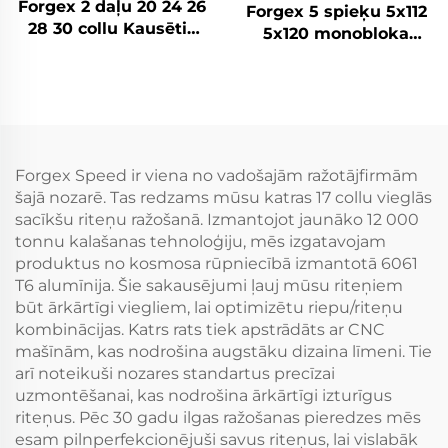
Forgex 2 daļu 20 24 26
Forgex 5 spieķu 5x112
28 30 collu Kausētie
5x120 monobloka
riteņi Personīgā auto
sakausējuma kaltas
diski 5x114.3 5x115
diskrades vieglo
5x120 Zelta Hroma
automašīnu diskam
auto diski
BMW M3 G80 G30 F32
M4 Audi RS3
Forgex Speed ir viena no vadošajām ražotājfirmām
šajā nozarē. Tas redzams mūsu katras 17 collu vieglās
sacīkšu riteņu ražošanā. Izmantojot jaunāko 12 000
tonnu kalašanas tehnoloģiju, mēs izgatavojam
produktus no kosmosa rūpniecībā izmantotā 6061
T6 alumīnija. Šie sakausējumi ļauj mūsu riteņiem
būt ārkārtīgi viegliem, lai optimizētu riepu/riteņu
kombinācijas. Katrs rats tiek apstrādāts ar CNC
mašīnām, kas nodrošina augstāku dizaina līmeni. Tie
arī noteikuši nozares standartus precīzai
uzmontēšanai, kas nodrošina ārkārtīgi izturīgus
riteņus. Pēc 30 gadu ilgas ražošanas pieredzes mēs
esam pilnperfekcionējuši savus riteņus, lai vislabāk