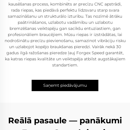
kausēšanas process, kombinēts ar precīzu CNC apstrādi,
rada riepas, kas piedāvā perfektu līdzsvaru starp svara
samazināšanu un strukturālo izturību. Tas nozīmē ātrāku
paātrināšanos, uzlabotu vadāmību un uzlabotu
bremzēšanas veiktspēju gan sacīkšu entuziastiem, gan
profesionāliem braucējiem. Mūsu riepas ir izstrādātas, lai
nodrošinātu precīzu pievienošanu, samazinot vibrāciju risku
un uzlabojot kopējo braukšanas pieredzi. Vairāk nekā 30
gadus ilgā ražošanas pieredze ļauj Forgex Speed garantēt,
ka katras riepas kvalitāte un veiktspēja atbilst augstākajiem
standartiem.
Saņemt piedāvājumu
Reālā pasaule — panākumi