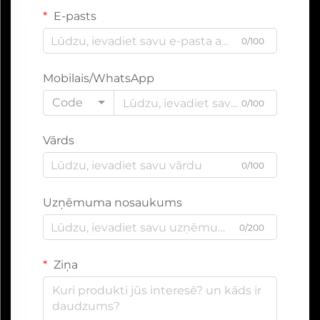
E-pasts
0/100
Mobilais/WhatsApp
Code
0/100
Vārds
0/100
Uzņēmuma nosaukums
0/200
Ziņa