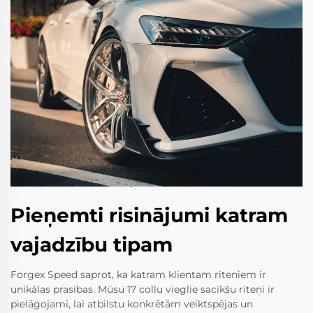
Pieņemti risinājumi katram
vajadzību tipam
Forgex Speed saprot, ka katram klientam riteniem ir
unikālas prasības. Mūsu 17 collu vieglie sacīkšu riteņi ir
pielāgojami, lai atbilstu konkrētām veiktspējas un