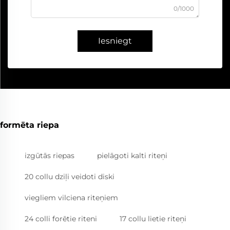
0/1000
Iesniegt
formēta riepa
izgūtās riepas
pielāgoti kalti riteņi
20 collu dziļi veidoti diski
viegliem vilciena riteņiem
24 colli forētie riteni
17 collu lietie riteņi