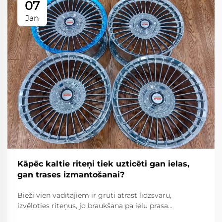
07
Jan
Kāpēc kaltie riteņi tiek uzticēti gan ielas,
gan trases izmantošanai?
Bieži vien vadītājiem ir grūti atrast līdzsvaru,
izvēloties riteņus, jo braukšana pa ielu prasa
uzticamību, komfortu un ceļa likumu ievērošanu,