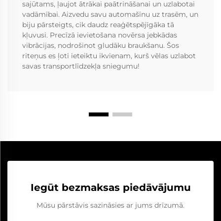
sajūtams, ļaujot ātrākai paātrināšanai un uzlabotai
vadāmībai. Aizvedu savu automašīnu uz trasēm, un
biju pārsteigts, cik daudz reaģētspējīgāka tā
kļuvusi. Precīzā ievietošana novērsa jebkādas
vibrācijas, nodrošinot gludāku braukšanu. Šos
riteņus es ļoti ieteiktu ikvienam, kurš vēlas uzlabot
savas transportlīdzekļa sniegumu!
Iegūt bezmaksas piedāvājumu
Mūsu pārstāvis sazināsies ar jums drīzumā.