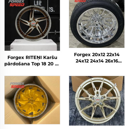
Forgex 20x12 22x14
Forgex RITEŅI Karšu
24x12 24x14 26x16
pārdošana Top 18 20 22
28x16 6061-T6
24 26 28 30 collu
Alumīnija bezceļa
5x114.3 5x120 6x139.7
kaltās diskrades
Pielāgoti kausētie
Chevrolet GMC
riteņi Personīgā auto
2500HD Silverado Ram
diski
SUV