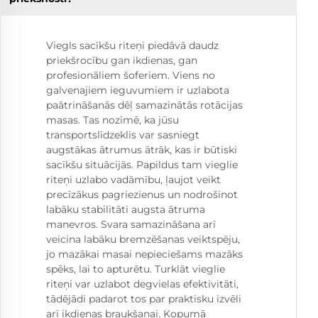
Viegls sacīkšu riteņi piedāvā daudz
priekšrocību gan ikdienas, gan
profesionāliem šoferiem. Viens no
galvenajiem ieguvumiem ir uzlabota
paātrināšanās dēļ samazinātās rotācijas
masas. Tas nozīmē, ka jūsu
transportslīdzeklis var sasniegt
augstākas ātrumus ātrāk, kas ir būtiski
sacīkšu situācijās. Papildus tam vieglie
riteņi uzlabo vadāmību, ļaujot veikt
precīzākus pagriezienus un nodrošinot
labāku stabilitāti augsta ātruma
manevros. Svara samazināšana arī
veicina labāku bremzēšanas veiktspēju,
jo mazākai masai nepieciešams mazāks
spēks, lai to apturētu. Turklāt vieglie
riteņi var uzlabot degvielas efektivitāti,
tādējādi padarot tos par praktisku izvēli
arī ikdienas braukšanai. Kopumā