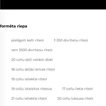
formēta riepa
pielāgoti kalti riteņi
f-350 divriteņu riteņi
ram 3500 divriteņu riteņi
20 collu dziļi veidoti diski
18 collu dziļās ierīces riteņi
19 collu ieliektie riteņi
19 colļu iztaisītos riteņus
17 collu lietie riteņi
21 collu ieliektie riteņi
20 collu luksusa riteņi