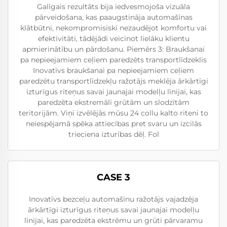
Galīgais rezultāts bija iedvesmojoša vizuāla
pārveidošana, kas paaugstināja automašīnas
klātbūtni, nekompromisiski nezaudējot komfortu vai
efektivitāti, tādējādi veicinot lielāku klientu
apmierinātību un pārdošanu. Piemērs 3: Braukšanai
pa nepieejamiem ceļiem paredzēts transportlīdzeklis
Inovatīvs braukšanai pa nepieejamiem ceļiem
paredzētu transportlīdzekļu ražotājs meklēja ārkārtīgi
izturīgus riteņus savai jaunajai modelļu līnijai, kas
paredzēta ekstremāli grūtām un slodzītām
teritorijām. Viņi izvēlējās mūsu 24 collu kalto riteni to
neiespējamā spēka attiecības pret svaru un izcilās
trieciena izturības dēļ. Fol
CASE 3
Inovatīvs bezceļu automašīnu ražotājs vajadzēja
ārkārtīgi izturīgus riteņus savai jaunajai modelļu
līnijai, kas paredzēta ekstrēmu un grūti pārvaramu