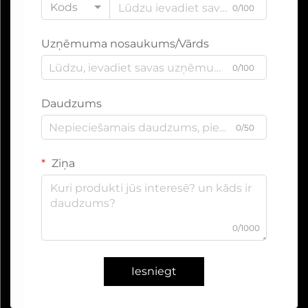
Kods
0/100
Uzņēmuma nosaukums/Vārds
0/100
Daudzums
0/50
Ziņa
0/1000
Iesniegt