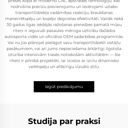
preses kopā ar moderno CNC apstrādes tehnoloģiju, kas
nodrošina precīzu pievienojumu un ievērojami uzlabo
transportlīdzekļa vadāmības reakciju, braukšanas
manevrētspēju un kopējo degvielas efektivitāti. Vairāk nekā
30 gadus ilgas iekšējās ražošanas pieredzes pamatā mūsu
riteņi ir ieguvuši pasaules mēroga uzticību dažādos
autosporta vidēs un oficiālos OEM sadarbības programmās.
Vai nu jūs plānojat pielāgot savu transportlīdzekli izstāžu
pasākumiem, vai arī jums nepieciešama ārkārtīgi ilgstoša
izturība intensīvām trasēs notiekošām aktivitātēm — šie
riteņi ir pilnībā projektēti, lai izceļos ar izcilu dinamisko
veiktspēju un atšķirīgu vizuālo stilu.
Iegūt piedāvājumu
Studija par praksi