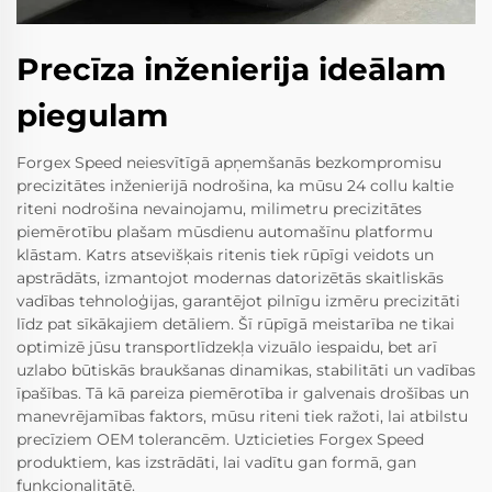
Precīza inženierija ideālam
piegulam
Forgex Speed neiesvītīgā apņemšanās bezkompromisu
precizitātes inženierijā nodrošina, ka mūsu 24 collu kaltie
riteni nodrošina nevainojamu, milimetru precizitātes
piemērotību plašam mūsdienu automašīnu platformu
klāstam. Katrs atsevišķais ritenis tiek rūpīgi veidots un
apstrādāts, izmantojot modernas datorizētās skaitliskās
vadības tehnoloģijas, garantējot pilnīgu izmēru precizitāti
līdz pat sīkākajiem detāliem. Šī rūpīgā meistarība ne tikai
optimizē jūsu transportlīdzekļa vizuālo iespaidu, bet arī
uzlabo būtiskās braukšanas dinamikas, stabilitāti un vadības
īpašības. Tā kā pareiza piemērotība ir galvenais drošības un
manevrējamības faktors, mūsu riteni tiek ražoti, lai atbilstu
precīziem OEM tolerancēm. Uzticieties Forgex Speed
produktiem, kas izstrādāti, lai vadītu gan formā, gan
funkcionalitātē.