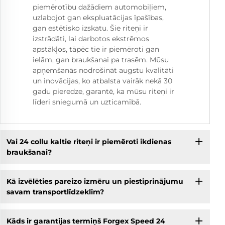
piemērotību dažādiem automobiļiem,
uzlabojot gan ekspluatācijas īpašības,
gan estētisko izskatu. Šie riteņi ir
izstrādāti, lai darbotos ekstrēmos
apstākļos, tāpēc tie ir piemēroti gan
ielām, gan braukšanai pa trasēm. Mūsu
apņemšanās nodrošināt augstu kvalitāti
un inovācijas, ko atbalsta vairāk nekā 30
gadu pieredze, garantē, ka mūsu riteņi ir
līderi sniegumā un uzticamībā.
Vai 24 collu kaltie riteņi ir piemēroti ikdienas
braukšanai?
Kā izvēlēties pareizo izmēru un piestiprinājumu
savam transportlīdzeklim?
Kāds ir garantijas termiņš Forgex Speed 24