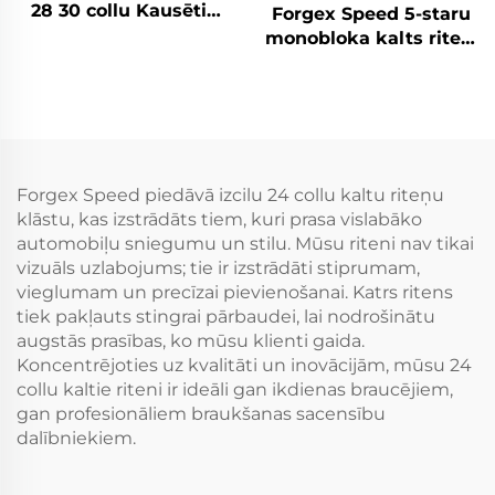
28 30 collu Kausētie
Forgex Speed 5-staru
riteņi Personīgā auto
monobloka kalts riteni
diski 5x114.3 5x115
| pielāgoti 5x112 un
5x120 Zelta Hroma
5x120 sakausējuma
auto diski
riteni BMW M3 G80,
M4 un Audi RS
modeļiem
Forgex Speed piedāvā izcilu 24 collu kaltu riteņu
klāstu, kas izstrādāts tiem, kuri prasa vislabāko
automobiļu sniegumu un stilu. Mūsu riteni nav tikai
vizuāls uzlabojums; tie ir izstrādāti stiprumam,
vieglumam un precīzai pievienošanai. Katrs ritens
tiek pakļauts stingrai pārbaudei, lai nodrošinātu
augstās prasības, ko mūsu klienti gaida.
Koncentrējoties uz kvalitāti un inovācijām, mūsu 24
collu kaltie riteni ir ideāli gan ikdienas braucējiem,
gan profesionāliem braukšanas sacensību
dalībniekiem.