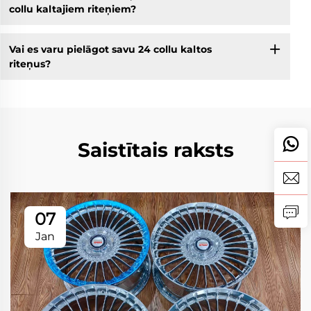
collu kaltajiem riteņiem?
Vai es varu pielāgot savu 24 collu kaltos
riteņus?
Saistītais raksts
07
Jan