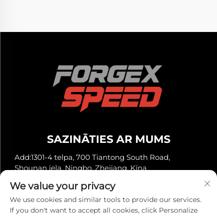
SAZINĀTIES AR MUMS
Add:1301-4 telpa, 700 Tiantong South Road,
Shounan iela, Ningbo, Zhejiang, Ķīna
Tālrunis:
+86-13929561315
We value your privacy
E-pasts:
[email protected]
We use cookies and similar tools to provide our services.
If you don't want to accept all cookies, click Personalize