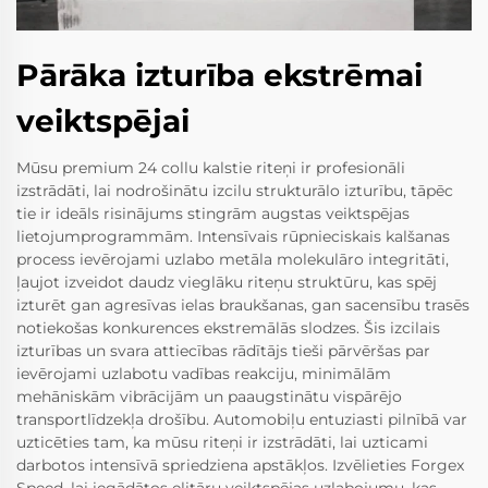
Pārāka izturība ekstrēmai
veiktspējai
Mūsu premium 24 collu kalstie riteņi ir profesionāli
izstrādāti, lai nodrošinātu izcilu strukturālo izturību, tāpēc
tie ir ideāls risinājums stingrām augstas veiktspējas
lietojumprogrammām. Intensīvais rūpnieciskais kalšanas
process ievērojami uzlabo metāla molekulāro integritāti,
ļaujot izveidot daudz vieglāku riteņu struktūru, kas spēj
izturēt gan agresīvas ielas braukšanas, gan sacensību trasēs
notiekošas konkurences ekstremālās slodzes. Šis izcilais
izturības un svara attiecības rādītājs tieši pārvēršas par
ievērojami uzlabotu vadības reakciju, minimālām
mehāniskām vibrācijām un paaugstinātu vispārējo
transportlīdzekļa drošību. Automobiļu entuziasti pilnībā var
uzticēties tam, ka mūsu riteņi ir izstrādāti, lai uzticami
darbotos intensīvā spriedziena apstākļos. Izvēlieties Forgex