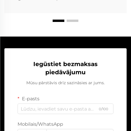
Iegūstiet bezmaksas
piedāvājumu
Mūsu pārstāvis drīz sazināsies ar jums.
E-pasts
0/100
Mobilais/WhatsApp