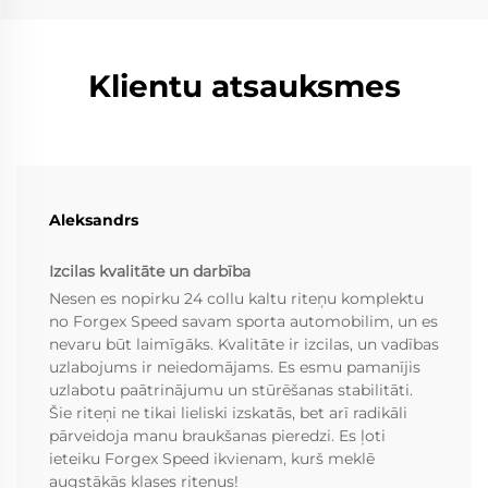
Klientu atsauksmes
Aleksandrs
Izcilas kvalitāte un darbība
Nesen es nopirku 24 collu kaltu riteņu komplektu
no Forgex Speed savam sporta automobilim, un es
nevaru būt laimīgāks. Kvalitāte ir izcilas, un vadības
uzlabojums ir neiedomājams. Es esmu pamanījis
uzlabotu paātrinājumu un stūrēšanas stabilitāti.
Šie riteņi ne tikai lieliski izskatās, bet arī radikāli
pārveidoja manu braukšanas pieredzi. Es ļoti
ieteiku Forgex Speed ikvienam, kurš meklē
augstākās klases riteņus!