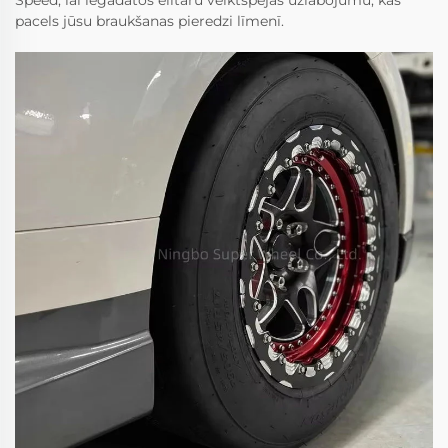
Speed, lai iegādātos elitāru veiktspējas uzlabojumu, kas
pacels jūsu braukšanas pieredzi līmenī.