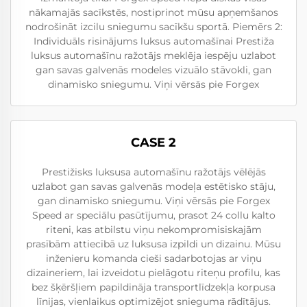
nākamajās sacīkstēs, nostiprinot mūsu apņemšanos
nodrošināt izcilu sniegumu sacīkšu sportā. Piemērs 2:
Individuāls risinājums luksus automašīnai Prestiža
luksus automašīnu ražotājs meklēja iespēju uzlabot
gan savas galvenās modeles vizuālo stāvokli, gan
dinamisko sniegumu. Viņi vērsās pie Forgex
CASE 2
Prestižisks luksusa automašīnu ražotājs vēlējās
uzlabot gan savas galvenās modeļa estētisko stāju,
gan dinamisko sniegumu. Viņi vērsās pie Forgex
Speed ar speciālu pasūtījumu, prasot 24 collu kalto
riteni, kas atbilstu viņu nekompromisiskajām
prasībām attiecībā uz luksusa izpildi un dizainu. Mūsu
inženieru komanda cieši sadarbotojas ar viņu
dizaineriem, lai izveidotu pielāgotu riteņu profilu, kas
bez šķēršļiem papildināja transportlīdzekļa korpusa
līnijas, vienlaikus optimizējot snieguma rādītājus.