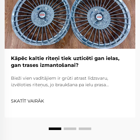
Kāpēc kaltie riteņi tiek uzticēti gan ielas,
gan trases izmantošanai?
Bieži vien vadītājiem ir grūti atrast līdzsvaru,
izvēloties riteņus, jo braukšana pa ielu prasa
uzticamību, komfortu un ceļa likumu ievērošanu,
savukārt braukšana pa trasi prasa ārkārtēju vieglumu,
SKATĪT VAIRĀK
izturību un precizitāti. Kaltie riteņi...