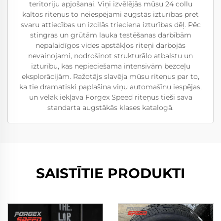
teritoriju apjošanai. Viņi izvēlējās mūsu 24 collu
kaltos riteņus to neiespējami augstās izturības pret
svaru attiecības un izcilās trieciena izturības dēļ. Pēc
stingras un grūtām lauka testēšanas darbībām
nepalaidīgos vides apstākļos riteņi darbojās
nevainojami, nodrošinot strukturālo atbalstu un
izturību, kas nepieciešama intensīvām bezceļu
eksplorācijām. Ražotājs slavēja mūsu riteņus par to,
ka tie dramatiski paplašina viņu automašīnu iespējas,
un vēlāk iekļāva Forgex Speed riteņus tieši savā
standarta augstākās klases katalogā.
SAISTĪTIE PRODUKTI