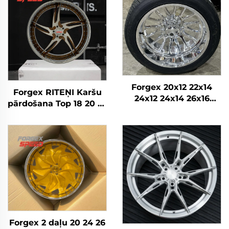
Forgex 20x12 22x14
Forgex RITEŅI Karšu
24x12 24x14 26x16
pārdošana Top 18 20 22
28x16 6061-T6
24 26 28 30 collu
Alumīnija bezceļa
5x114.3 5x120 6x139.7
kaltās diskrades
Pielāgoti kausētie
Chevrolet GMC
riteņi Personīgā auto
2500HD Silverado Ram
diski
SUV
Forgex 2 daļu 20 24 26