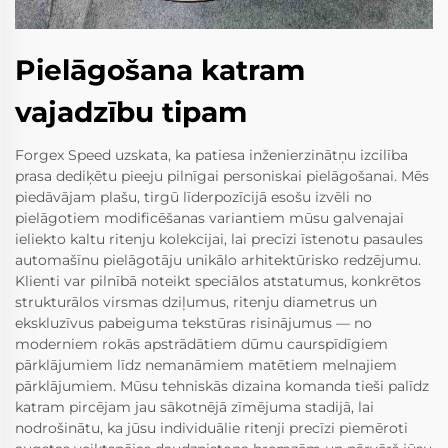
Pielāgošana katram
vajadzību tipam
Forgex Speed uzskata, ka patiesa inženierzinātņu izcilība
prasa dediķētu pieeju pilnīgai personiskai pielāgošanai. Mēs
piedāvājam plašu, tirgū līderpozīcijā esošu izvēli no
pielāgotiem modificēšanas variantiem mūsu galvenajai
ieliekto kaltu ritenju kolekcijai, lai precīzi īstenotu pasaules
automašīnu pielāgotāju unikālo arhitektūrisko redzējumu.
Klienti var pilnībā noteikt speciālos atstatumus, konkrētos
strukturālos virsmas dziļumus, ritenju diametrus un
ekskluzīvus pabeiguma tekstūras risinājumus — no
moderniem rokās apstrādātiem dūmu caurspīdīgiem
pārklājumiem līdz nemanāmiem matētiem melnajiem
pārklājumiem. Mūsu tehniskās dizaina komanda tieši palīdz
katram pircējam jau sākotnējā zīmējuma stadijā, lai
nodrošinātu, ka jūsu individuālie ritenji precīzi piemēroti