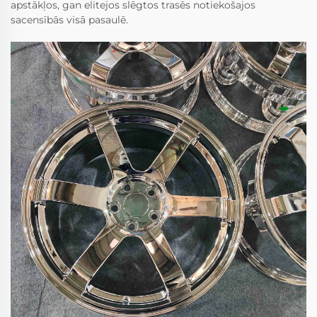
apstākļos, gan elitejos slēgtos trasēs notiekošajos
sacensībās visā pasaulē.