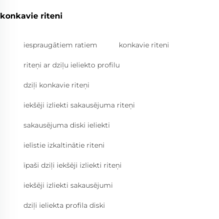
konkavie riteni
iespraugātiem ratiem
konkavie riteni
riteņi ar dziļu ieliekto profilu
dziļi konkavie riteņi
iekšēji izliekti sakausējuma riteņi
sakausējuma diski ieliekti
ielīstie izkaltinātie riteni
īpaši dziļi iekšēji izliekti riteņi
iekšēji izliekti sakausējumi
dziļi ieliekta profila diski