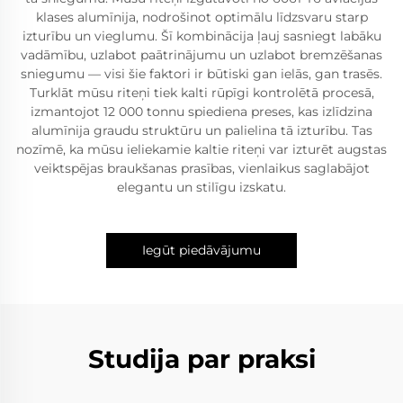
klases alumīnija, nodrošinot optimālu līdzsvaru starp
izturību un vieglumu. Šī kombinācija ļauj sasniegt labāku
vadāmību, uzlabot paātrinājumu un uzlabot bremzēšanas
sniegumu — visi šie faktori ir būtiski gan ielās, gan trasēs.
Turklāt mūsu riteņi tiek kalti rūpīgi kontrolētā procesā,
izmantojot 12 000 tonnu spiediena preses, kas izlīdzina
alumīnija graudu struktūru un palielina tā izturību. Tas
nozīmē, ka mūsu ieliekamie kaltie riteņi var izturēt augstas
veiktspējas braukšanas prasības, vienlaikus saglabājot
elegantu un stilīgu izskatu.
Iegūt piedāvājumu
Studija par praksi