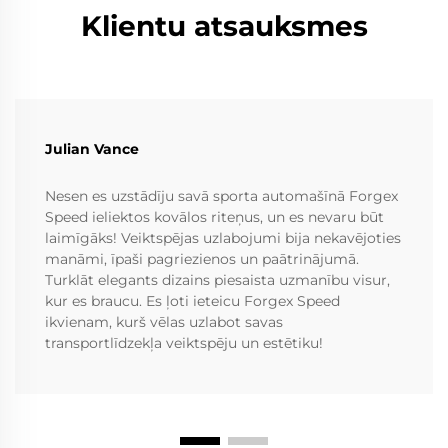
Klientu atsauksmes
Julian Vance
Nesen es uzstādīju savā sporta automašīnā Forgex
Speed ieliektos kovālos riteņus, un es nevaru būt
laimīgāks! Veiktspējas uzlabojumi bija nekavējoties
manāmi, īpaši pagriezienos un paātrinājumā.
Turklāt elegants dizains piesaista uzmanību visur,
kur es braucu. Es ļoti ieteicu Forgex Speed
ikvienam, kurš vēlas uzlabot savas
transportlīdzekļa veiktspēju un estētiku!