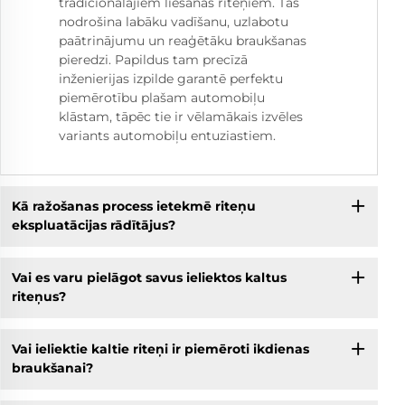
tradicionālajiem liešanas riteņiem. Tas
nodrošina labāku vadīšanu, uzlabotu
paātrinājumu un reaģētāku braukšanas
pieredzi. Papildus tam precīzā
inženierijas izpilde garantē perfektu
piemērotību plašam automobiļu
klāstam, tāpēc tie ir vēlamākais izvēles
variants automobiļu entuziastiem.
Kā ražošanas process ietekmē riteņu
ekspluatācijas rādītājus?
Vai es varu pielāgot savus ieliektos kaltus
riteņus?
Vai ieliektie kaltie riteņi ir piemēroti ikdienas
braukšanai?