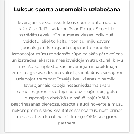
Luksus sporta automobiļa uzlabošana
Ievērojams eksotisku luksus sporta automobiļu
ražotājs oficiāli sadarbojās ar Forgex Speed, lai
izstrādātu ekskluzīvu augstas klases individuāli
veidotu ieliekto kaltu ritenīšu līniju savam
jaunākajam karogvada superauto modelim.
Izmantojot mūsu modernās rūpnieciskās pētniecības
un izstrādes iekārtas, mēs izveidojām strukturāli blīvu
ritenīšu komplektu, kas nevainojami papildināja
zīmola agresīvo dizaina valodu, vienlaikus ievērojami
uzlabojot transportlīdzekļa braukšanas dinamiku.
Ievērojamais kopējā nesasniedzamā svara
samazinājums rezultējās daudz reaģētspējīgākā
suspensijas darbībā un asākā, sajūtīgākā
paātrināšanās pieredzē. Ražotājs augi novērtēja mūsu
nekompromisiskos kvalitātes standartus, nostiprinot
mūsu statusu kā oficiāla 1. līmeņa OEM snieguma
partnera.