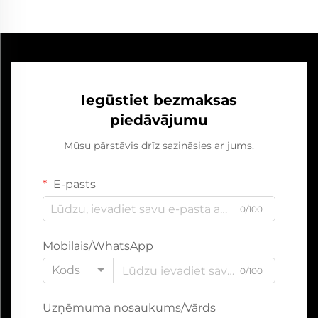
Iegūstiet bezmaksas
piedāvājumu
Mūsu pārstāvis drīz sazināsies ar jums.
E-pasts
0/100
Mobilais/WhatsApp
Kods
0/100
Uzņēmuma nosaukums/Vārds