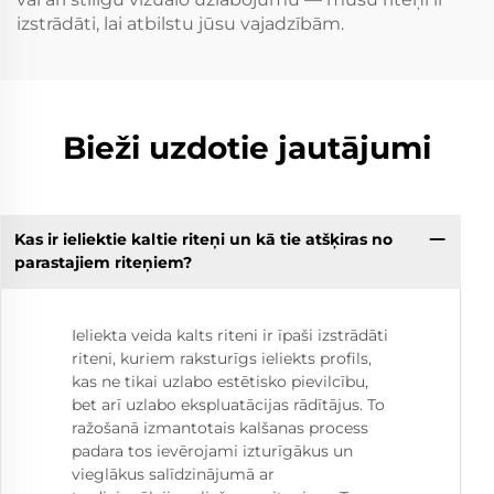
izstrādāti, lai atbilstu jūsu vajadzībām.
Bieži uzdotie jautājumi
Kas ir ieliektie kaltie riteņi un kā tie atšķiras no
parastajiem riteņiem?
Ieliekta veida kalts riteni ir īpaši izstrādāti
riteni, kuriem raksturīgs ieliekts profils,
kas ne tikai uzlabo estētisko pievilcību,
bet arī uzlabo ekspluatācijas rādītājus. To
ražošanā izmantotais kalšanas process
padara tos ievērojami izturīgākus un
vieglākus salīdzinājumā ar