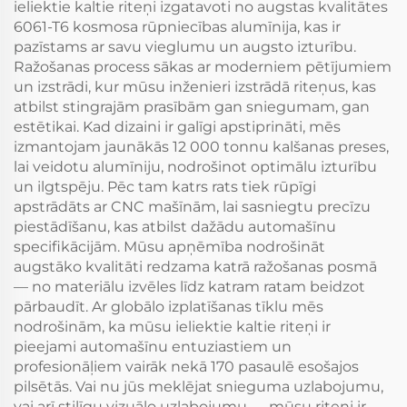
ieliektie kaltie riteņi izgatavoti no augstas kvalitātes
6061-T6 kosmosa rūpniecības alumīnija, kas ir
pazīstams ar savu vieglumu un augsto izturību.
Ražošanas process sākas ar moderniem pētījumiem
un izstrādi, kur mūsu inženieri izstrādā riteņus, kas
atbilst stingrajām prasībām gan sniegumam, gan
estētikai. Kad dizaini ir galīgi apstiprināti, mēs
izmantojam jaunākās 12 000 tonnu kalšanas preses,
lai veidotu alumīniju, nodrošinot optimālu izturību
un ilgtspēju. Pēc tam katrs rats tiek rūpīgi
apstrādāts ar CNC mašīnām, lai sasniegtu precīzu
piestādīšanu, kas atbilst dažādu automašīnu
specifikācijām. Mūsu apņēmība nodrošināt
augstāko kvalitāti redzama katrā ražošanas posmā
— no materiālu izvēles līdz katram ratam beidzot
pārbaudīt. Ar globālo izplatīšanas tīklu mēs
nodrošinām, ka mūsu ieliektie kaltie riteņi ir
pieejami automašīnu entuziastiem un
profesionāļiem vairāk nekā 170 pasaulē esošajos
pilsētās. Vai nu jūs meklējat snieguma uzlabojumu,
vai arī stilīgu vizuālo uzlabojumu — mūsu riteņi ir