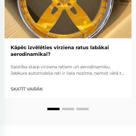
Kāpēc izvēlēties virziena ratus labākai
aerodinamikai?
Saistība starp virziena ratiem un aerodinamiku.
Jebkura automobiļa rati ir liela nozīme, ņemot vērā to
sniegumu un efektivitāti. Virziena rati šajā ziņā ir
izņēmums; tie parasti uzlabo veiktspēju gr...
SKATĪT VAIRĀK