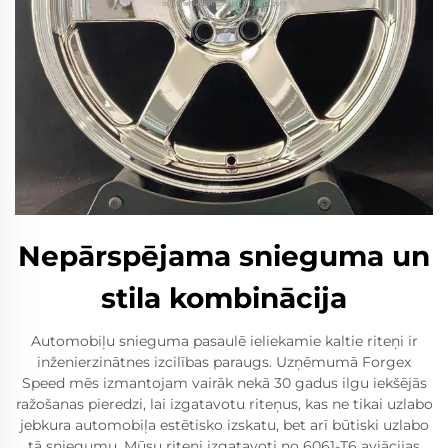
Nepārspējama snieguma un
stila kombinācija
Automobiļu snieguma pasaulē ieliekamie kaltie riteņi ir
inženierzinātnes izcilības paraugs. Uzņēmumā Forgex
Speed mēs izmantojam vairāk nekā 30 gadus ilgu iekšējās
ražošanas pieredzi, lai izgatavotu riteņus, kas ne tikai uzlabo
jebkura automobiļa estētisko izskatu, bet arī būtiski uzlabo
tā sniegumu. Mūsu riteņi izgatavoti no 6061-T6 aviācijas