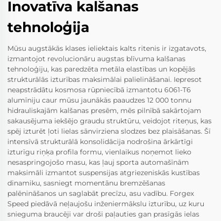
Inovatīva kalšanas
tehnoloģija
Mūsu augstākās klases ieliektais kalts ritenis ir izgatavots,
izmantojot revolucionāru augstas blīvuma kalšanas
tehnoloģiju, kas paredzēta metāla elastības un kopējās
strukturālās izturības maksimālai palielināšanai. Iepresot
neapstrādātu kosmosa rūpniecībā izmantotu 6061-T6
alumīniju caur mūsu jaunākās paaudzes 12 000 tonnu
hidrauliskajām kalšanas presēm, mēs pilnībā sakārtojam
sakausējuma iekšējo graudu struktūru, veidojot riteņus, kas
spēj izturēt ļoti lielas sānvirziena slodzes bez plaisāšanas. Šī
intensīvā strukturālā konsolidācija nodrošina ārkārtīgi
izturīgu riņķa profila formu, vienlaikus noņemot lieko
nesaspringojošo masu, kas ļauj sporta automašīnām
maksimāli izmantot suspensijas atgriezeniskās kustības
dinamiku, sasniegt momentānu bremzēšanas
palēnināšanos un saglabāt precīzu, asu vadību. Forgex
Speed piedāvā neļaujošu inženiermākslu izturību, uz kuru
snieguma braucēji var droši paļauties gan prasīgās ielas