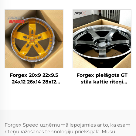
19 20 22 Collu Kalts
5x114,3 5x120 Dziļi
Dziļš Ieliekts Riteņi
ieliekts 2 daļu kaltais
BMW M2 M3 F80 Audi
diski BMW M3 M4 G80
Mercedes AMG
AMG C63 Audi RS5 911
Porsche
Forgex 20x9 22x9.5
Forgex pielāgots GT
24x12 26x14 28x12
stila kaltie riteņi
Pielāgoti kausētie
18x9,5 19x10,5 5x114,3
riteņi Hromēti riteņi
dziļi ieliekti riteņi 350Z
Iegriezti diski Zelta
370Z GTR GR Supra
auto riteņu diski
Civic Type R BRZ
Forgex Speed uzņēmumā lepojamies ar to, ka esam
riteņu ražošanas tehnoloģiju priekšgalā. Mūsu