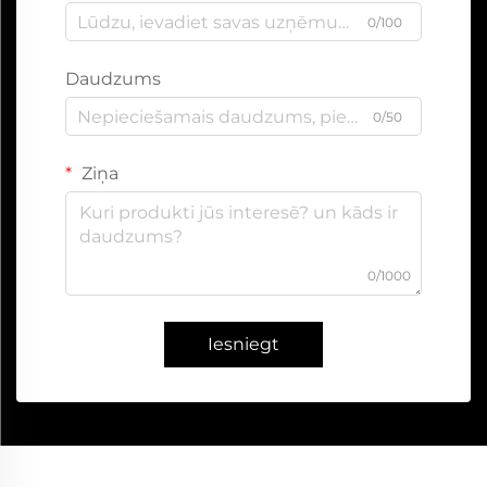
0/100
Daudzums
0/50
Ziņa
0/1000
Iesniegt