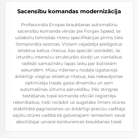
Sacensību komandas modernizācija
Profesionāla Eiropas braukšanas automašīnu
sacensību komanda vērsās pie Forgex Speed, lai
uzlabotu tehniskās riteņu specifikācijas pirms liela
čempionāta sezonas. Viņiem vajadzēja pielāgotus
ieliektus kaltus riteņus, kas speciāli izstrādāti, lai
izturētu intensīvu strukturālo slodzi un vienlaikus
radikāli samazinātu lapas laiku par būtiskām
sekundēm. Mūsu inženieru nodaļa izgatavoja
ārkārtīgi vieglus ieliektus riteņus, kas nekavējoties
optimizēja trasēs gaisa dinamiku un zem
automašīnas siltuma pārvaldību. Pēc stingras
testēšanas trasē komanda oficiāli reģistrēja
rekordlaikus, tieši norādot uz augstāko līmeni stūres
stabilitātē pagriezienos un ārkārtīgi precīzu vadītāja
sajūtu stūres vadībā kā galvenajiem iemesliem savai
absolūtajai uzvarai konkurences braukšanas trasē.