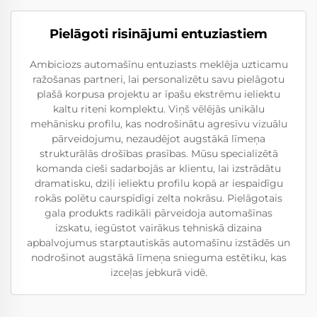
Pielāgoti risinājumi entuziastiem
Ambiciozs automašīnu entuziasts meklēja uzticamu
ražošanas partneri, lai personalizētu savu pielāgotu
plašā korpusa projektu ar īpašu ekstrēmu ieliektu
kaltu riteni komplektu. Viņš vēlējās unikālu
mehānisku profilu, kas nodrošinātu agresīvu vizuālu
pārveidojumu, nezaudējot augstākā līmeņa
strukturālās drošības prasības. Mūsu specializētā
komanda cieši sadarbojās ar klientu, lai izstrādātu
dramatisku, dziļi ieliektu profilu kopā ar iespaidīgu
rokās polētu caurspīdīgi zelta nokrāsu. Pielāgotais
gala produkts radikāli pārveidoja automašīnas
izskatu, iegūstot vairākus tehniskā dizaina
apbalvojumus starptautiskās automašīnu izstādēs un
nodrošinot augstākā līmeņa snieguma estētiku, kas
izceļas jebkurā vidē.