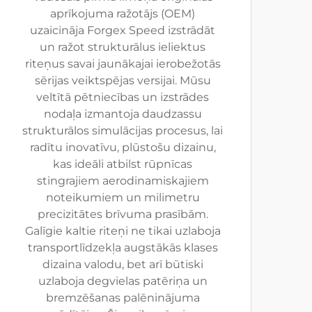
aprīkojuma ražotājs (OEM)
uzaicināja Forgex Speed izstrādāt
un ražot strukturālus ieliektus
riteņus savai jaunākajai ierobežotās
sērijas veiktspējas versijai. Mūsu
veltītā pētniecības un izstrādes
nodaļa izmantoja daudzassu
strukturālos simulācijas procesus, lai
radītu inovatīvu, plūstošu dizainu,
kas ideāli atbilst rūpnīcas
stingrajiem aerodinamiskajiem
noteikumiem un milimetru
precizitātes brīvuma prasībām.
Galīgie kaltie riteņi ne tikai uzlaboja
transportlīdzekļa augstākās klases
dizaina valodu, bet arī būtiski
uzlaboja degvielas patēriņa un
bremzēšanas palēninājuma