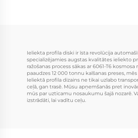
Dziļš Ieliekts Riteņi
ielie
BMW M2 M3 F80
di
Audi Mercedes AMG
G80
Porsche
Ieliekta profila diski ir īsta revolūcija aut
specializējamies augstas kvalitātes ieliekto 
ražošanas process sākas ar 6061-T6 kosmosa rū
paaudzes 12 000 tonnu kalšanas preses, mēs no
Ieliektā profila dizains ne tikai uzlabo transp
ceļā, gan trasē. Mūsu apņemšanās pret inovāc
mūs par uzticamu nosaukumu šajā nozarē. Vai 
izstrādāti, lai vadītu ceļu.