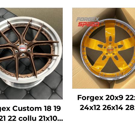
Forgex 20x9 22
24x12 26x14 28
gex Custom 18 19
Pielāgoti kaus
21 22 collu 21x10
riteņi Hromēti r
14,3 5x120 Dziļi