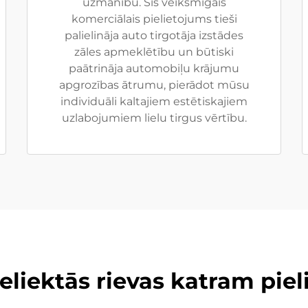
uzmanību. Šis veiksmīgais
komerciālais pielietojums tieši
palielināja auto tirgotāja izstādes
zāles apmeklētību un būtiski
paātrināja automobiļu krājumu
apgrozības ātrumu, pierādot mūsu
individuāli kaltajiem estētiskajiem
uzlabojumiem lielu tirgus vērtību.
eliektās rievas katram pie