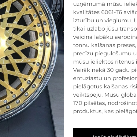
uzņēmumā mūsu ieliekti
kvalitātes 6061-T6 aviā
izturību un vieglumu. U
tikai uzlabo jūsu transp
veicina labāku aerodi
tonnu kalšanas preses
precīzu piegulošumu un
mūsu ieliektos riteņus i
Vairāk nekā 30 gadu p
entuziastu un profesion
pielāgotus kalšanas ris
veiktspēju. Mūsu globāl
170 pilsētas, nodrošino
produktus, kas pielāgot