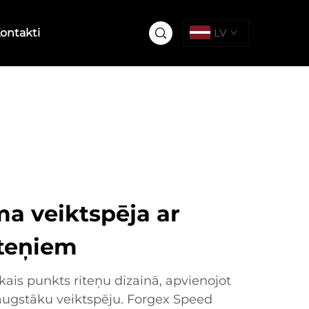
ontakti
LV
a veiktspēja ar
iteņiem
tākais punkts riteņu dizainā, apvienojot
 augstāku veiktspēju. Forgex Speed