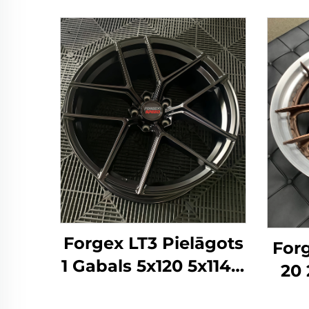
Forgex LT3 Pielāgots
For
1 Gabals 5x120 5x114.3
20 
18 19 20 22 Collu Kalts
5x1