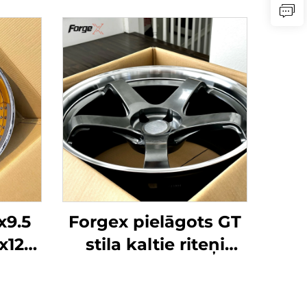
x9.5
Forgex pielāgots GT
x12
stila kaltie riteņi
ētie
18x9,5 19x10,5 5x114,3
iteņi
dziļi ieliekti riteņi