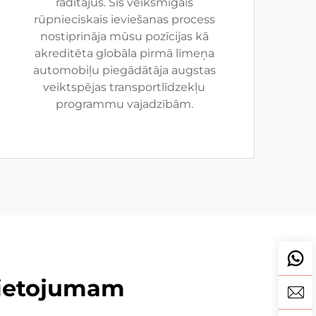
rādītājus. Šis veiksmīgais
rūpnieciskais ieviešanas process
nostiprināja mūsu pozīcijas kā
akreditēta globāla pirmā līmeņa
automobiļu piegādātāja augstas
veiktspējas transportlīdzekļu
programmu vajadzībām.
lietojumam