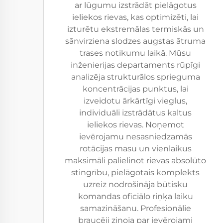
ar lūgumu izstrādāt pielāgotus
ieliekos rievas, kas optimizēti, lai
izturētu ekstremālas termiskās un
sānvirziena slodzes augstas ātruma
trases notikumu laikā. Mūsu
inženierijas departaments rūpīgi
analizēja strukturālos sprieguma
koncentrācijas punktus, lai
izveidotu ārkārtīgi vieglus,
individuāli izstrādātus kaltus
ieliekos rievas. Noņemot
ievērojamu nesasniedzamās
rotācijas masu un vienlaikus
maksimāli palielinot rievas absolūto
stingrību, pielāgotais komplekts
uzreiz nodrošināja būtisku
komandas oficiālo riņķa laiku
samazināšanu. Profesionālie
braucēji ziņoja par ievērojami