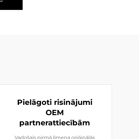
u
Pielāgoti risinājumi
OEM
partnerattiecībām
Vadošais pirmā līmeņa oriģinālās