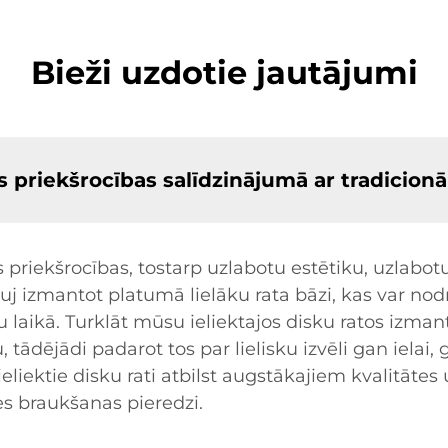
Bieži uzdotie jautājumi
les priekšrocības salīdzinājumā ar tradicion
kas priekšrocības, tostarp uzlabotu estētiku, uzlab
ļauj izmantot platumā lielāku rata bāzi, kas var nod
laikā. Turklāt mūsu ieliektajos disku ratos izmant
, tādējādi padarot tos par lielisku izvēli gan iel
ektie disku rati atbilst augstākajiem kvalitātes 
es braukšanas pieredzi.