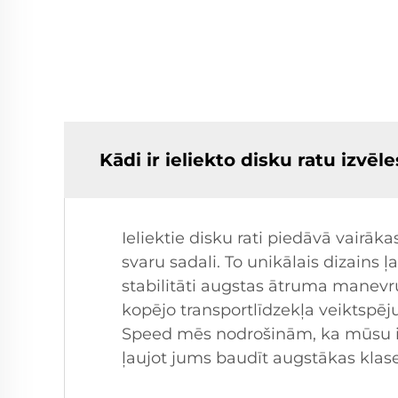
Kādi ir ieliekto disku ratu izvē
Ieliektie disku rati piedāvā vairā
svaru sadali. To unikālais dizains 
stabilitāti augstas ātruma manevru 
kopējo transportlīdzekļa veiktspēju
Speed mēs nodrošinām, ka mūsu ieli
ļaujot jums baudīt augstākas klas