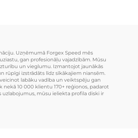
Zelta
350Z 370Z GTR GR
ski
Supra Civic Type R
BRZ
kombināciju. Uzņēmumā Forgex Speed mēs
ntuziastu, gan profesionāļu vajadzībām. Mūsu
 izturību un vieglumu. Izmantojot jaunākās
n rūpīgi izstrādāts līdz sīkākajiem niansēm.
u, veicinot labāku vadība un veiktspēju gan
k nekā 10 000 klientu 170+ reģionos, padarot
zlabojumus, mūsu ieliekta profila diski ir