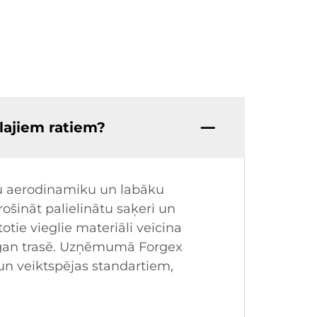
ālajiem ratiem?
otu aerodinamiku un labāku
rošināt palielinātu saķeri un
otie vieglie materiāli veicina
ai, gan trasē. Uzņēmumā Forgex
un veiktspējas standartiem,