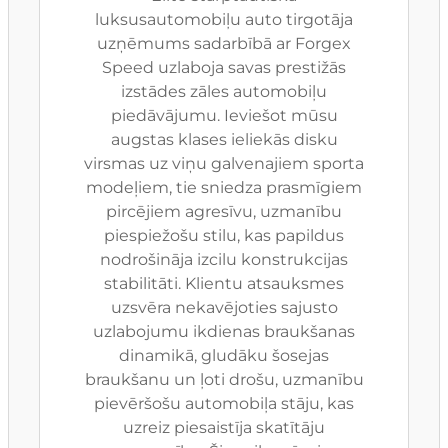
luksusautomobiļu auto tirgotāja
uzņēmums sadarbībā ar Forgex
Speed uzlaboja savas prestižās
izstādes zāles automobiļu
piedāvājumu. Ieviešot mūsu
augstas klases ieliekās disku
virsmas uz viņu galvenajiem sporta
modeļiem, tie sniedza prasmīgiem
pircējiem agresīvu, uzmanību
piespiežošu stilu, kas papildus
nodrošināja izcilu konstrukcijas
stabilitāti. Klientu atsauksmes
uzsvēra nekavējoties sajusto
uzlabojumu ikdienas braukšanas
dinamikā, gludāku šosejas
braukšanu un ļoti drošu, uzmanību
pievēršošu automobiļa stāju, kas
uzreiz piesaistīja skatītāju