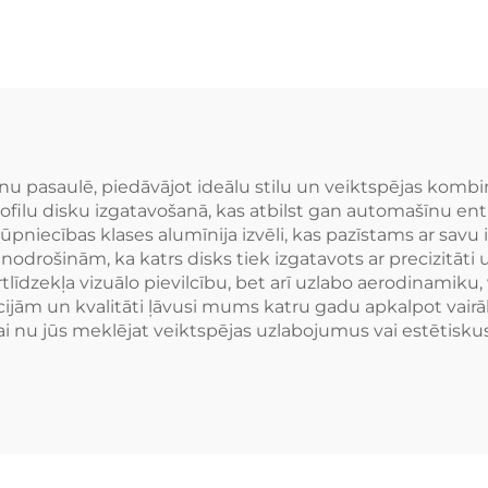
Iegriezti diski 
kts 2 daļu kaltais
auto riteņu di
ski BMW M3 M4
 AMG C63 Audi
RS5 911
omašīnu pasaulē, piedāvājot ideālu stilu un veiktspējas 
profilu disku izgatavošanā, kas atbilst gan automašīnu e
pniecības klases alumīnija izvēli, kas pazīstams ar savu
drošinām, ka katrs disks tiek izgatavots ar precizitāti u
ortlīdzekļa vizuālo pievilcību, bet arī uzlabo aerodinamik
ijām un kvalitāti ļāvusi mums katru gadu apkalpot vairā
nu jūs meklējat veiktspējas uzlabojumus vai estētiskus u