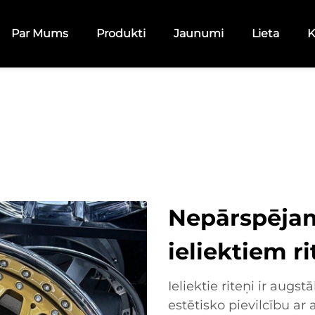
Par Mums
Produkti
Jaunumi
Lieta
K
Nepārspējam
ieliektiem r
Ieliektie riteņi ir augs
estētisko pievilcību ar