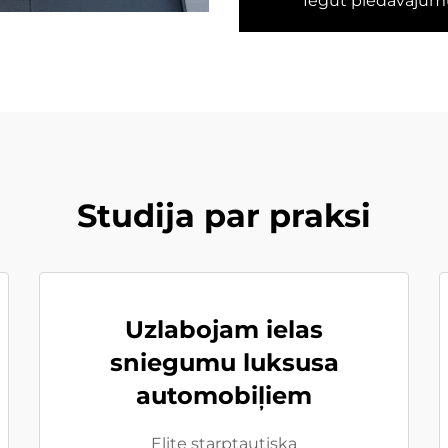
Iegūt piedāvājum
Studija par praksi
Uzlabojam ielas
sniegumu luksusa
automobiļiem
Elite starptautiska