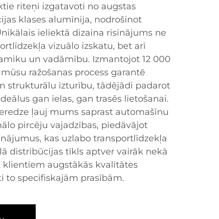
e riteņi izgatavoti no augstas
cijas klases alumīnija, nodrošinot
nikālais ieliektā dizaina risinājums ne
ortlīdzekļa vizuālo izskatu, bet arī
namiku un vadāmību. Izmantojot 12 000
, mūsu ražošanas process garantē
 strukturālu izturību, tādējādi padarot
deālus gan ielas, gan trasēs lietošanai.
ieredze ļauj mums saprast automašīnu
ālo pircēju vajadzības, piedāvājot
inājumus, kas uzlabo transportlīdzekļa
ā distribūcijas tīkls aptver vairāk nekā
t klientiem augstākās kvalitātes
i to specifiskajām prasībām.