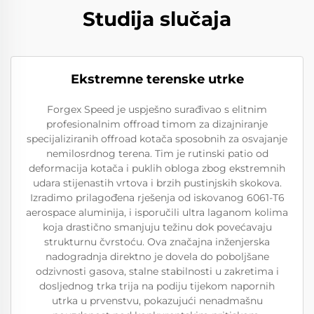
Studija slučaja
Ekstremne terenske utrke
Forgex Speed je uspješno surađivao s elitnim
profesionalnim offroad timom za dizajniranje
specijaliziranih offroad kotača sposobnih za osvajanje
nemilosrdnog terena. Tim je rutinski patio od
deformacija kotača i puklih obloga zbog ekstremnih
udara stijenastih vrtova i brzih pustinjskih skokova.
Izradimo prilagođena rješenja od iskovanog 6061-T6
aerospace aluminija, i isporučili ultra laganom kolima
koja drastično smanjuju težinu dok povećavaju
strukturnu čvrstoću. Ova značajna inženjerska
nadogradnja direktno je dovela do poboljšane
odzivnosti gasova, stalne stabilnosti u zakretima i
dosljednog trka trija na podiju tijekom napornih
utrka u prvenstvu, pokazujući nenadmašnu