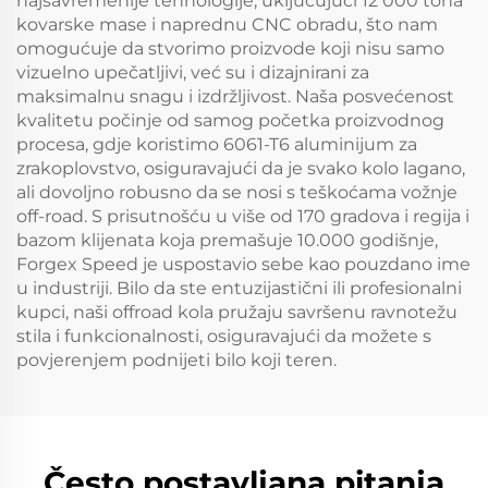
najsavremenije tehnologije, uključujući 12 000 tona
kovarske mase i naprednu CNC obradu, što nam
omogućuje da stvorimo proizvode koji nisu samo
vizuelno upečatljivi, već su i dizajnirani za
maksimalnu snagu i izdržljivost. Naša posvećenost
kvalitetu počinje od samog početka proizvodnog
procesa, gdje koristimo 6061-T6 aluminijum za
zrakoplovstvo, osiguravajući da je svako kolo lagano,
ali dovoljno robusno da se nosi s teškoćama vožnje
off-road. S prisutnošću u više od 170 gradova i regija i
bazom klijenata koja premašuje 10.000 godišnje,
Forgex Speed je uspostavio sebe kao pouzdano ime
u industriji. Bilo da ste entuzijastični ili profesionalni
kupci, naši offroad kola pružaju savršenu ravnotežu
stila i funkcionalnosti, osiguravajući da možete s
povjerenjem podnijeti bilo koji teren.
Često postavljana pitanja