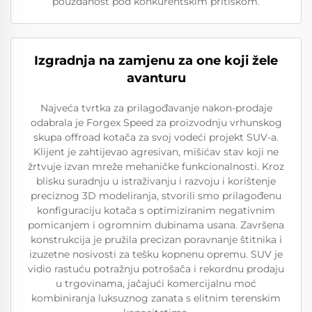
pouzdanost pod konkurentskim pritiskom.
Izgradnja na zamjenu za one koji žele
avanturu
Najveća tvrtka za prilagođavanje nakon-prodaje
odabrala je Forgex Speed za proizvodnju vrhunskog
skupa offroad kotača za svoj vodeći projekt SUV-a.
Klijent je zahtijevao agresivan, mišićav stav koji ne
žrtvuje izvan mreže mehaničke funkcionalnosti. Kroz
blisku suradnju u istraživanju i razvoju i korištenje
preciznog 3D modeliranja, stvorili smo prilagođenu
konfiguraciju kotača s optimiziranim negativnim
pomicanjem i ogromnim dubinama usana. Završena
konstrukcija je pružila precizan poravnanje štitnika i
izuzetne nosivosti za tešku kopnenu opremu. SUV je
vidio rastuću potražnju potrošača i rekordnu prodaju
u trgovinama, jačajući komercijalnu moć
kombiniranja luksuznog zanata s elitnim terenskim