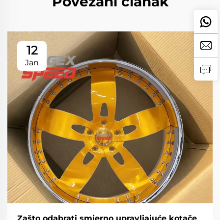
Povezani članak
12
Jan
Zašto odabrati smjerno upravljajuće kotače