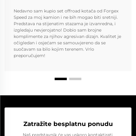
Nedavno sam kupio set offroad kotača od Forgex
Speed za moj kamion i ne bih mogao biti sretniji.
Predstava na stijenatim stazama je izvanredna, i
izgledaju nevjerojatno! Dobio sam brojne
komplimente za njihov agresivan dizajn. Kvalitet je
očigledan i osjećam se samouvjereno da se
suočavam sa bilo kojim terenem. Vrlo
preporučujem!
Zatražite besplatnu ponudu
Naš predstavnik će vas uskoro kontaktirati.