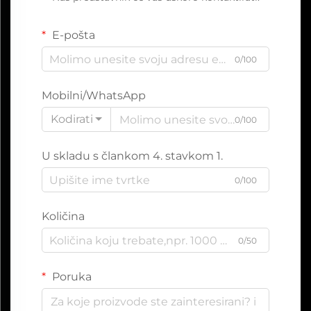
E-pošta
0/100
Mobilni/WhatsApp
Kodirati
0/100
U skladu s člankom 4. stavkom 1.
0/100
Količina
0/50
Poruka