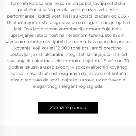
teretnih kotača koji ne samo da poboljšavaju estetsku
privlačnost vašeg vozila, već i pružaju vrhunske
performanse i izdržljivost. Naši su kotači izrađeni od 6061-
T6 aluminijuma, što osigurava da su i lagani i nevjerojatno
jaki. Ova jedinstvena kombinacija omogućuje bolju
upravljanje i stabilnost na nerednom terenu, što ih čini
savršenim izborom za ljubitelje terena. Naš napredni proces
kovanja, koji koristi 12 000 tona prs, jamči precizno
postavljanje i strukturalni integritet, smanjujući rizik od
savijanja ili pukotina u ekstremnim uvjetima. S više od 30
godina iskustva u proizvodnji visokokvalitetnih kovanog
kotača, naša stručnost osigurava da je svaki set kotača
dizajniran tako da izdrži najteže izazove, uz održavanje
elegantnog i elegantnog izgleda.
Zatražite ponudu