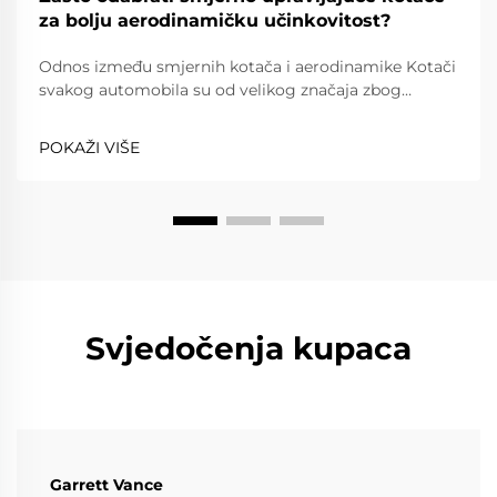
za bolju aerodinamičku učinkovitost?
Odnos između smjernih kotača i aerodinamike Kotači
svakog automobila su od velikog značaja zbog
performansi i učinkovitosti koje nude. Iznimka su
smjerni kotači; oni imaju tendenciju poboljšati
POKAŽI VIŠE
performanse.
Svjedočenja kupaca
Garrett Vance