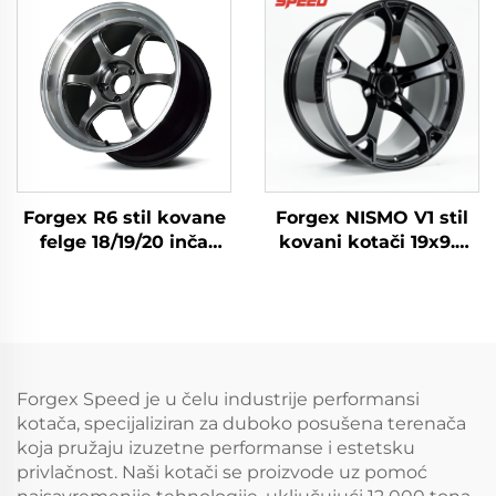
Kovano Kamionsko
gume za Civic Type R
Koloč za Ford F-350
WRX STI M3 GR Supra
RAM1500 2500 Obod
BRZ
Forgex R6 stil kovane
Forgex NISMO V1 stil
felge 18/19/20 inča
kovani kotači 19x9.5
5x114.3 za GR Supra
18x9 5x114.3 JDM
350Z WRX STI Evo X
automobili felga za
S2000 RX7 IS300 Civic
putnička vozila za
Type R BRZ
Nissan 370Z 350Z
Infiniti Q50 Q60 G35
G37
Forgex Speed je u čelu industrije performansi
kotača, specijaliziran za duboko posušena terenača
koja pružaju izuzetne performanse i estetsku
privlačnost. Naši kotači se proizvode uz pomoć