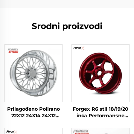
Srodni proizvodi
Prilagođeno Polirano
Forgex R6 stil 18/19/20
22X12 24X14 24X12
inča Performansne
26X12 28X16 Inča 8x170
kovane felge za staze
8x180 6x139.7 Legirano
s urezbom za sidrenje