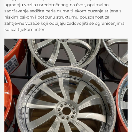
ugradnju vozila usredotočenog na čvor, optimalno
zadržavanje sedišta perla guma tijekom puzanja stijena s
niskim psi-om i potpunu strukturnu pouzdanost za
zahtjevne vozače koji odbijaju zadovoljiti se ograničenjima
kolica tijekom inten