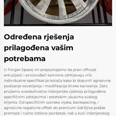
Određena rješenja
prilagođena vašim
potrebama
U Forgex Speed, mi prepoznajemo da pravi offroad
entuzijasti i proizvođači kamiona zahtijevaju vrlo
individualne specifikacije kotača kako bi dopunili agresivne
podizanje osvetljenja i modifikacije široke karoserije. Zato
pružamo sveobuhvatna inženjerska rješenja prilagođena
specifičnim zahtjevima i estetskim ukusima svakog
klijenta. Od specifičnih uzoraka vijaka, backspacing, i
agresivne negativne offset do premium izdržljive prašak
premaze i ručno četkice završetak, naš u kući inženjerskog