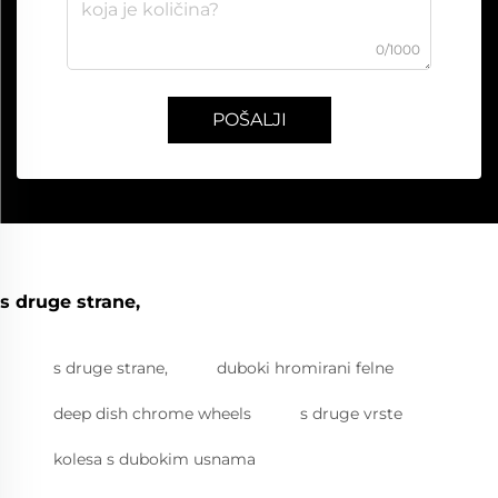
0/1000
POŠALJI
s druge strane,
s druge strane,
duboki hromirani felne
deep dish chrome wheels
s druge vrste
kolesa s dubokim usnama