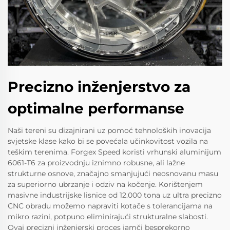
Precizno inženjerstvo za
optimalne performanse
Naši tereni su dizajnirani uz pomoć tehnoloških inovacija
svjetske klase kako bi se povećala učinkovitost vozila na
teškim terenima. Forgex Speed koristi vrhunski aluminijum
6061-T6 za proizvodnju iznimno robusne, ali lažne
strukturne osnove, značajno smanjujući neosnovanu masu
za superiorno ubrzanje i odziv na kočenje. Korištenjem
masivne industrijske lisnice od 12.000 tona uz ultra precizno
CNC obradu možemo napraviti kotače s tolerancijama na
mikro razini, potpuno eliminirajući strukturalne slabosti.
Ovaj precizni inženjerski proces jamči besprekorno