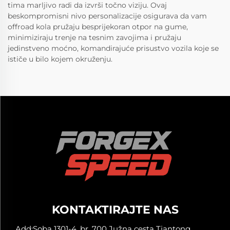
tima marljivo radi da izvrši točno viziju. Ovaj
beskompromisni nivo personalizacije osigurava da vam
offroad kola pružaju besprijekoran otpor na gume,
minimiziraju trenje na tesnim zavojima i pružaju
jedinstveno moćno, komandirajuće prisustvo vozila koje se
ističe u bilo kojem okruženju.
KONTAKTIRAJTE NAS
Add:Soba 1301-4, br. 700 Južna cesta Tiantong,