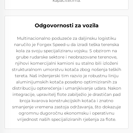
kapacitetima.
Odgovornosti za vozila
Multinacionalno poduzeće za daljinsku logistiku
naručilo je Forgex Speed-u da izradi teška terenska
kola za svoju specijaliziranu vojsku. S obzirom na
grube rudarske sektore i neobrazovane terenove,
njihovi komercijalni kamioni su stalno bili izloženi
strukturalnom umorstvu kotača zbog nošenja teških
tereta. Naš inženjerski tim razvio je robustnu liniju
aluminijumskih kotača posebno optimiziranih za
distribuciju opterećenja i umanjkivanje udara. Nakon
integracije, upravitelj flote zabilježio je drastičan pad
broja kvarova konstrukcijskih kotača i znatno
smanjenje vremena zastoja održavanja, što dokazuje
ogromnu dugoročnu ekonomsku i operativnu
vrijednost naših specijaliziranih rješenja za flote.