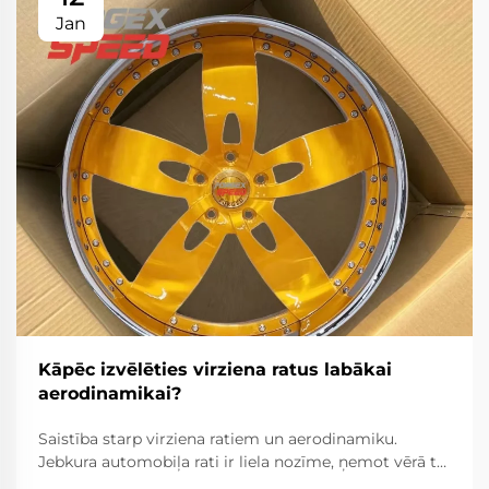
Jan
Kāpēc izvēlēties virziena ratus labākai
aerodinamikai?
Saistība starp virziena ratiem un aerodinamiku.
Jebkura automobiļa rati ir liela nozīme, ņemot vērā to
sniegumu un efektivitāti. Virziena rati šajā ziņā ir