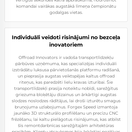
vērtīgus sekundes katrā apbraukumā, nodrošinot
komandai vairākas augstākā līmeņa čempionātu
godalgas vietas.
Individuāli veidoti risinājumi no bezceļa
inovatoriem
Offroad Innovators ir vadoša transportlīdzekļu
pārbūves uzņēmuma, kas specializējas individuāli
izstrādātu luksusa pārvietošanās platformu radīšanā,
un pieprasīja augstas veiktspējas kaltus offroad
riteņus, kas paredzēti lielu kravas izturībai. Šie
transportlīdzekļi prasīja noteiktu nobīdi, sarežģītus
griezuma bloķētāju dizainus un ārkārtīgi augstas
slodzes noslodzes rādītājus, lai droši izturētu smagus
bruņojuma uzlabojumus. Forgex Speed izmantoja
jaunāko 3D strukturālo profilēšanu un precīzu CNC
frēzēšanu, lai kaltu pielāgotus risinājumus, kas atbilst
šīs remontdarbnīcas sarežģītajām arhitektūras
prasībām. Klientu atsauksmes bija ārkārtīgi pozitīvas