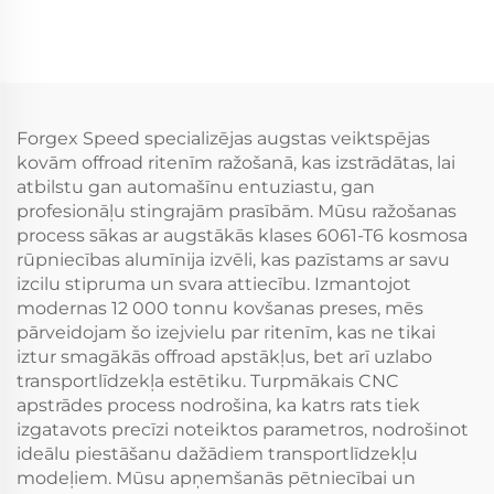
18x9,5 19x10,5 5x114,3
Riteņi TE37 17 18 19 20
dziļi ieliekti riteņi 350Z
collu Dziļās Malas
370Z GTR GR Supra
5x114.3 5x120 priekš
Civic Type R BRZ
Civic Supra IS BMW M3
M4 Tesla Model Y
Forgex Speed specializējas augstas veiktspējas
kovām offroad ritenīm ražošanā, kas izstrādātas, lai
atbilstu gan automašīnu entuziastu, gan
profesionāļu stingrajām prasībām. Mūsu ražošanas
process sākas ar augstākās klases 6061-T6 kosmosa
rūpniecības alumīnija izvēli, kas pazīstams ar savu
izcilu stipruma un svara attiecību. Izmantojot
modernas 12 000 tonnu kovšanas preses, mēs
pārveidojam šo izejvielu par ritenīm, kas ne tikai
iztur smagākās offroad apstākļus, bet arī uzlabo
transportlīdzekļa estētiku. Turpmākais CNC
apstrādes process nodrošina, ka katrs rats tiek
izgatavots precīzi noteiktos parametros, nodrošinot
ideālu piestāšanu dažādiem transportlīdzekļu
modeļiem. Mūsu apņemšanās pētniecībai un