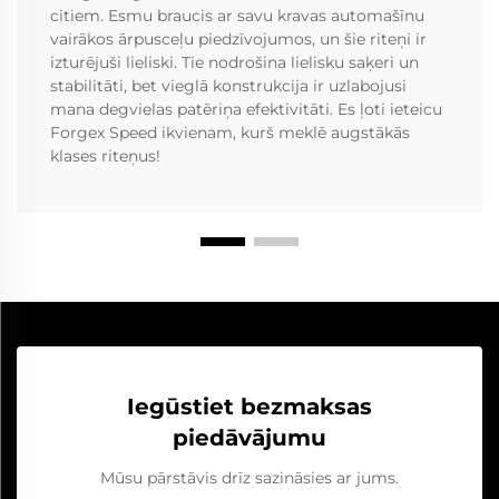
citiem. Esmu braucis ar savu kravas automašīnu
vairākos ārpusceļu piedzīvojumos, un šie riteņi ir
izturējuši lieliski. Tie nodrošina lielisku saķeri un
stabilitāti, bet vieglā konstrukcija ir uzlabojusi
mana degvielas patēriņa efektivitāti. Es ļoti ieteicu
Forgex Speed ikvienam, kurš meklē augstākās
klases riteņus!
Iegūstiet bezmaksas
piedāvājumu
Mūsu pārstāvis drīz sazināsies ar jums.