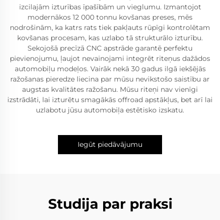
izcilajām izturības īpašībām un vieglumu. Izmantojot
modernākos 12 000 tonnu kovšanas preses, mēs
nodrošinām, ka katrs rats tiek pakļauts rūpīgi kontrolētam
kovšanas procesam, kas uzlabo tā strukturālo izturību.
Sekojošā precīzā CNC apstrāde garantē perfektu
pievienojumu, ļaujot nevainojami integrēt riteņus dažādos
automobiļu modeļos. Vairāk nekā 30 gadus ilgā iekšējās
ražošanas pieredze liecina par mūsu nevikstošo saistību ar
augstas kvalitātes ražošanu. Mūsu riteņi nav vienīgi
izstrādāti, lai izturētu smagākās offroad apstākļus, bet arī lai
uzlabotu jūsu automobiļa estētisko izskatu.
Iegūt piedāvājumu
Studija par praksi