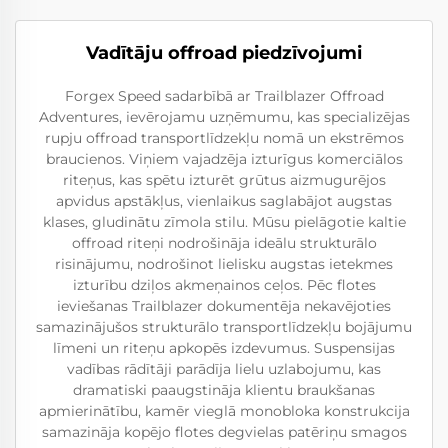
Vadītāju offroad piedzīvojumi
Forgex Speed sadarbībā ar Trailblazer Offroad
Adventures, ievērojamu uzņēmumu, kas specializējas
rupju offroad transportlīdzekļu nomā un ekstrēmos
braucienos. Viņiem vajadzēja izturīgus komerciālos
riteņus, kas spētu izturēt grūtus aizmugurējos
apvidus apstākļus, vienlaikus saglabājot augstas
klases, gludinātu zīmola stilu. Mūsu pielāgotie kaltie
offroad riteņi nodrošināja ideālu strukturālo
risinājumu, nodrošinot lielisku augstas ietekmes
izturību dziļos akmeņainos ceļos. Pēc flotes
ieviešanas Trailblazer dokumentēja nekavējoties
samazinājušos strukturālo transportlīdzekļu bojājumu
līmeni un riteņu apkopēs izdevumus. Suspensijas
vadības rādītāji parādīja lielu uzlabojumu, kas
dramatiski paaugstināja klientu braukšanas
apmierinātību, kamēr vieglā monobloka konstrukcija
samazināja kopējo flotes degvielas patēriņu smagos