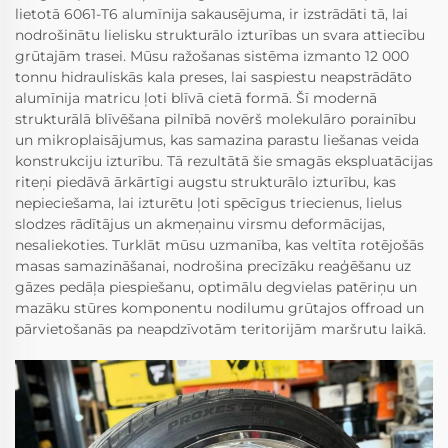
lietotā 6061-T6 alumīnija sakausējuma, ir izstrādāti tā, lai
nodrošinātu lielisku strukturālo izturības un svara attiecību
grūtajām trasei. Mūsu ražošanas sistēma izmanto 12 000
tonnu hidrauliskās kala preses, lai saspiestu neapstrādāto
alumīnija matricu ļoti blīvā cietā formā. Šī modernā
strukturālā blīvēšana pilnībā novērš molekulāro porainību
un mikroplaisājumus, kas samazina parastu liešanas veida
konstrukciju izturību. Tā rezultātā šie smagās ekspluatācijas
riteņi piedāvā ārkārtīgi augstu strukturālo izturību, kas
nepieciešama, lai izturētu ļoti spēcīgus triecienus, lielus
slodzes rādītājus un akmeņainu virsmu deformācijas,
nesaliekoties. Turklāt mūsu uzmanība, kas veltīta rotējošās
masas samazināšanai, nodrošina precīzāku reaģēšanu uz
gāzes pedāļa piespiešanu, optimālu degvielas patēriņu un
mazāku stūres komponentu nodilumu grūtajos offroad un
pārvietošanās pa neapdzīvotām teritorijām maršrutu laikā.