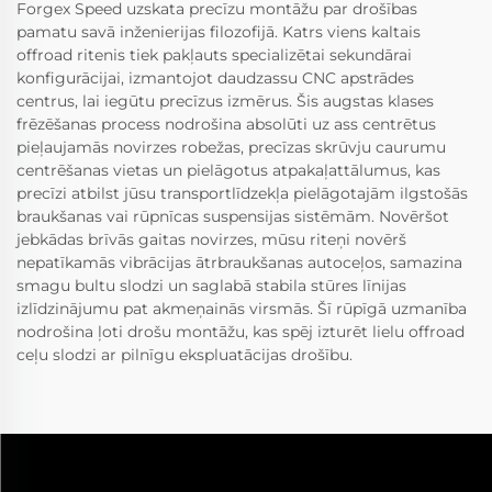
Forgex Speed uzskata precīzu montāžu par drošības
pamatu savā inženierijas filozofijā. Katrs viens kaltais
offroad ritenis tiek pakļauts specializētai sekundārai
konfigurācijai, izmantojot daudzassu CNC apstrādes
centrus, lai iegūtu precīzus izmērus. Šis augstas klases
frēzēšanas process nodrošina absolūti uz ass centrētus
pieļaujamās novirzes robežas, precīzas skrūvju caurumu
centrēšanas vietas un pielāgotus atpakaļattālumus, kas
precīzi atbilst jūsu transportlīdzekļa pielāgotajām ilgstošās
braukšanas vai rūpnīcas suspensijas sistēmām. Novēršot
jebkādas brīvās gaitas novirzes, mūsu riteņi novērš
nepatīkamās vibrācijas ātrbraukšanas autoceļos, samazina
smagu bultu slodzi un saglabā stabila stūres līnijas
izlīdzinājumu pat akmeņainās virsmās. Šī rūpīgā uzmanība
nodrošina ļoti drošu montāžu, kas spēj izturēt lielu offroad
ceļu slodzi ar pilnīgu ekspluatācijas drošību.