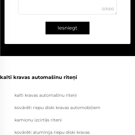
0/1000
Iesniegt
kalti kravas automašīnu riteņi
kalti kravas automašīnu riteņi
kovārēti riepu diski kravas automobiļiem
kamionu izcirtās riteni
kovārēti alumīnija riepu diski kravas