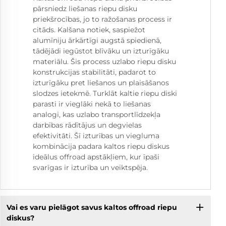
pārsniedz liešanas riepu disku
priekšrocības, jo to ražošanas process ir
citāds. Kalšana notiek, saspiežot
alumīniju ārkārtīgi augstā spiedienā,
tādējādi iegūstot blīvāku un izturīgāku
materiālu. Šis process uzlabo riepu disku
konstrukcijas stabilitāti, padarot to
izturīgāku pret liešanos un plaisāšanos
slodzes ietekmē. Turklāt kaltie riepu diski
parasti ir vieglāki nekā to liešanas
analogi, kas uzlabo transportlīdzekļa
darbības rādītājus un degvielas
efektivitāti. Šī izturības un viegluma
kombinācija padara kaltos riepu diskus
ideālus offroad apstākļiem, kur īpaši
svarīgas ir izturība un veiktspēja.
Vai es varu pielāgot savus kaltos offroad riepu
diskus?