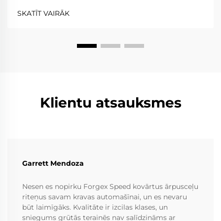
izņēmums; tie parasti uzlabo veiktspēju gr...
SKATĪT VAIRĀK
Klientu atsauksmes
Garrett Mendoza
Nesen es nopirku Forgex Speed kovārtus ārpusceļu
riteņus savam kravas automašīnai, un es nevaru
būt laimīgāks. Kvalitāte ir izcilas klases, un
sniegums grūtās terainēs nav salīdzināms ar