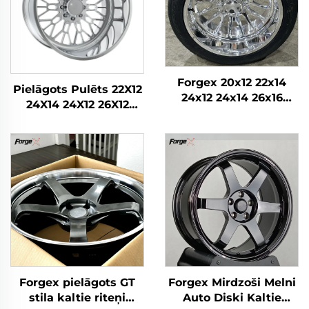
Forgex 20x12 22x14
Pielāgots Pulēts 22X12
24x12 24x14 26x16
24X14 24X12 26X12
28x16 6061-T6
28X16 Collu 8x170
Alumīnija bezceļa
8x180 6x139.7
kaltās diskrades
Sakausējuma Kalta
Chevrolet GMC
Kravas Automašīnas
2500HD Silverado Ram
Riteņi Ford F-350
SUV
RAM1500 2500 Ritenis
Forgex pielāgots GT
Forgex Mirdzoši Melni
stila kaltie riteņi
Auto Diski Kaltie