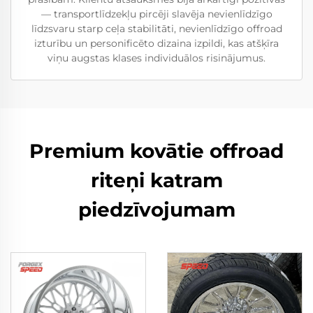
— transportlīdzekļu pircēji slavēja nevienlīdzīgo
līdzsvaru starp ceļa stabilitāti, nevienlīdzīgo offroad
izturību un personificēto dizaina izpildi, kas atšķīra
viņu augstas klases individuālos risinājumus.
Premium kovātie offroad
riteņi katram
piedzīvojumam