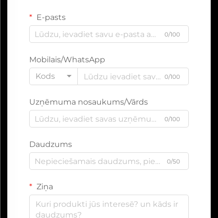
E-pasts
0/100
Mobilais/WhatsApp
Kods
0/100
Uzņēmuma nosaukums/Vārds
0/100
Daudzums
0/50
Ziņa