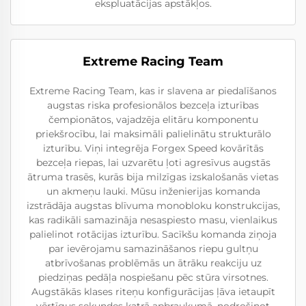
ekspluatācijas apstākļos.
Extreme Racing Team
Extreme Racing Team, kas ir slavena ar piedalīšanos
augstas riska profesionālos bezceļa izturības
čempionātos, vajadzēja elitāru komponentu
priekšrocību, lai maksimāli palielinātu strukturālo
izturību. Viņi integrēja Forgex Speed kovārītās
bezceļa riepas, lai uzvarētu ļoti agresīvus augstās
ātruma trasēs, kurās bija milzīgas izskalošanās vietas
un akmeņu lauki. Mūsu inženierijas komanda
izstrādāja augstas blīvuma monobloku konstrukcijas,
kas radikāli samazināja nesaspiesto masu, vienlaikus
palielinot rotācijas izturību. Sacīkšu komanda ziņoja
par ievērojamu samazināšanos riepu gultņu
atbrīvošanas problēmās un ātrāku reakciju uz
piedziņas pedāļa nospiešanu pēc stūra virsotnes.
Augstākās klases riteņu konfigurācijas ļāva ietaupīt