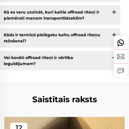
Kā es varu uzzināt, kuri kaltie offroad riteņi ir
piemēroti manam transportlīdzeklim?
Kāds ir termiņš pielāgotu kaltu offroad riteņu
ražošanai?
Vai kovāti offroad riteņi ir vērtība
ieguldījumam?
Saistītais raksts
12