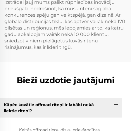
izstrādei ļauj mums palikt rūpniecības inovāciju
priekšgalā, nodrošinot, ka mūsu riteni saglabā
konkurences spēju gan veiktspējā, gan dizainā. Ar
globālo distribūcijas tīklu, kas aptver vairāk nekā 170
pilsētas un reģionus, mēs lepojamies ar to, ka katru
gadu apkalpojam vairāk nekā 10 000 klientu,
sniedzot viņiem pielāgotus kovās riteņu
risinājumus, kas ir līderi tirgū.
Bieži uzdotie jautājumi
Kāpēc kovātie offroad riteņi ir labāki nekā
liektie riteņi?
Kaltās offroad riepu disku priekšrocības