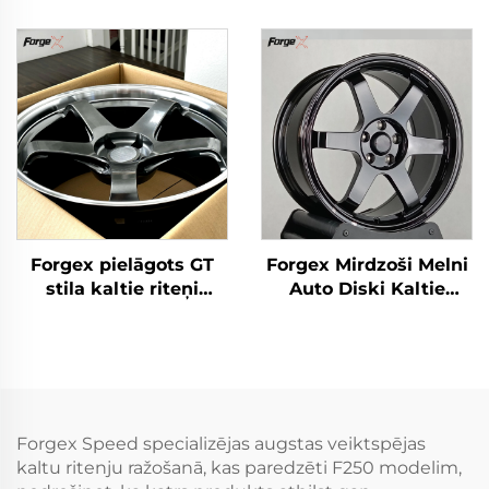
28X16 Collu 8x170
Alumīnija bezceļa
8x180 6x139.7
kaltās diskrades
Sakausējuma Kalta
Chevrolet GMC
Kravas Automašīnas
2500HD Silverado Ram
Riteņi Ford F-350
SUV
RAM1500 2500 Ritenis
Forgex pielāgots GT
Forgex Mirdzoši Melni
stila kaltie riteņi
Auto Diski Kaltie
18x9,5 19x10,5 5x114,3
Riteņi TE37 17 18 19 20
dziļi ieliekti riteņi 350Z
collu Dziļās Malas
370Z GTR GR Supra
5x114.3 5x120 priekš
Civic Type R BRZ
Civic Supra IS BMW M3
M4 Tesla Model Y
Forgex Speed specializējas augstas veiktspējas
kaltu ritenju ražošanā, kas paredzēti F250 modelim,