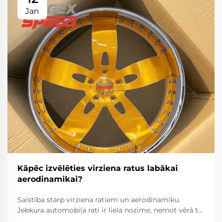
Jan
Kāpēc izvēlēties virziena ratus labākai
aerodinamikai?
Saistība starp virziena ratiem un aerodinamiku.
Jebkura automobiļa rati ir liela nozīme, ņemot vērā to
sniegumu un efektivitāti. Virziena rati šajā ziņā ir