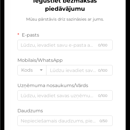
Iegūstiet bezmaksas
piedāvājumu
Mūsu pārstāvis drīz sazināsies ar jums.
E-pasts
0/100
Mobilais/WhatsApp
Kods
0/100
Uzņēmuma nosaukums/Vārds
0/100
Daudzums
0/50