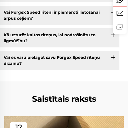
Vai Forgex Speed riteņi ir piemēroti lietošanai
ārpus ceļiem?
Kā uzturēt kaltos riteņus, lai nodrošinātu to
ilgmūžību?
Vai es varu pielāgot savu Forgex Speed riteņu
dizainu?
Saistītais raksts
12