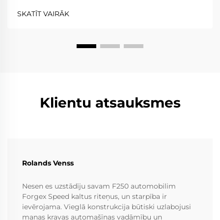
izņēmums; tie parasti uzlabo veiktspēju gr...
SKATĪT VAIRĀK
Klientu atsauksmes
Rolands Venss
Nesen es uzstādīju savam F250 automobilim
Forgex Speed kaltus riteņus, un starpība ir
ievērojama. Vieglā konstrukcija būtiski uzlabojusi
manas kravas automašīnas vadāmību un