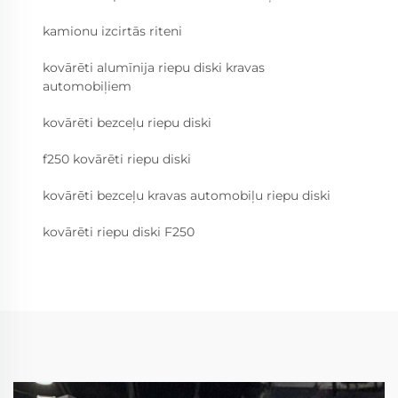
kamionu izcirtās riteni
kovārēti alumīnija riepu diski kravas
automobiļiem
kovārēti bezceļu riepu diski
f250 kovārēti riepu diski
kovārēti bezceļu kravas automobiļu riepu diski
kovārēti riepu diski F250