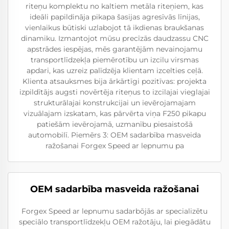
riteņu komplektu no kaltiem metāla riteņiem, kas
ideāli papildināja pikapa šasijas agresīvās līnijas,
vienlaikus būtiski uzlabojot tā ikdienas braukšanas
dinamiku. Izmantojot mūsu precīzās daudzassu CNC
apstrādes iespējas, mēs garantējām nevainojamu
transportlīdzekļa piemērotību un izcilu virsmas
apdari, kas uzreiz palīdzēja klientam izcelties ceļā.
Klienta atsauksmes bija ārkārtīgi pozitīvas: projekta
izpildītājs augsti novērtēja riteņus to izcilajai vieglajai
strukturālajai konstrukcijai un ievērojamajam
vizuālajam izskatam, kas pārvērta viņa F250 pikapu
patiešām ievērojamā, uzmanību piesaistošā
automobilī. Piemērs 3: OEM sadarbība masveida
ražošanai Forgex Speed ar lepnumu pa
OEM sadarbība masveida ražošanai
Forgex Speed ar lepnumu sadarbōjās ar specializētu
speciālo transportlīdzekļu OEM ražotāju, lai piegādātu