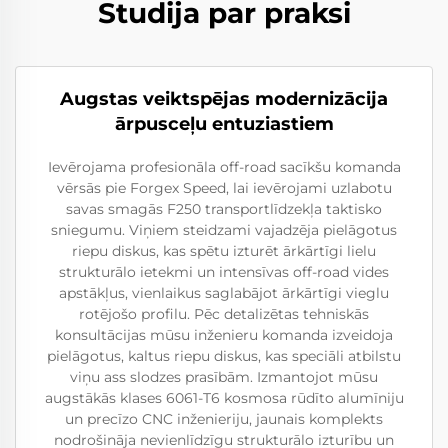
Studija par praksi
Augstas veiktspējas modernizācija
ārpusceļu entuziastiem
Ievērojama profesionāla off-road sacīkšu komanda
vērsās pie Forgex Speed, lai ievērojami uzlabotu
savas smagās F250 transportlīdzekļa taktisko
sniegumu. Viņiem steidzami vajadzēja pielāgotus
riepu diskus, kas spētu izturēt ārkārtīgi lielu
strukturālo ietekmi un intensīvas off-road vides
apstākļus, vienlaikus saglabājot ārkārtīgi vieglu
rotējošo profilu. Pēc detalizētas tehniskās
konsultācijas mūsu inženieru komanda izveidoja
pielāgotus, kaltus riepu diskus, kas speciāli atbilstu
viņu ass slodzes prasībām. Izmantojot mūsu
augstākās klases 6061-T6 kosmosa rūdīto alumīniju
un precīzo CNC inženieriju, jaunais komplekts
nodrošināja nevienlīdzīgu strukturālo izturību un