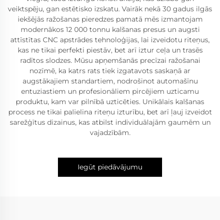
veiktspēju, gan estētisko izskatu. Vairāk nekā 30 gadus ilgās
iekšējās ražošanas pieredzes pamatā mēs izmantojam
modernākos 12 000 tonnu kalšanas presus un augsti
attīstītas CNC apstrādes tehnoloģijas, lai izveidotu riteņus,
kas ne tikai perfekti piestāv, bet arī iztur ceļa un trasēs
radītos slodzes. Mūsu apņemšanās precīzai ražošanai
nozīmē, ka katrs rats tiek izgatavots saskaņā ar
augstākajiem standartiem, nodrošinot automašīnu
entuziastiem un profesionāliem pircējiem uzticamu
produktu, kam var pilnībā uzticēties. Unikālais kalšanas
process ne tikai palielina riteņu izturību, bet arī ļauj izveidot
sarežģītus dizainus, kas atbilst individuālajām gaumēm un
vajadzībām.
Iegūt piedāvājumu