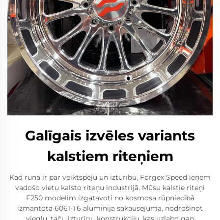
Galīgais izvēles variants
kalstiem riteņiem
Kad runa ir par veiktspēju un izturību, Forgex Speed ieņem
vadošo vietu kalsto riteņu industrijā. Mūsu kalstie riteņi
F250 modelim izgatavoti no kosmosa rūpniecībā
izmantotā 6061-T6 alumīnija sakausējuma, nodrošinot
vieglu, taču izturīgu konstrukciju, kas uzlabo gan