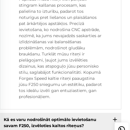
stingram kalšanas procesam, kas
palielina to izturību, padarot tos
noturīgus pret liešanos un plaisāšanos
pat ārkārtējos apstākļos. Precīzā
ievietošana, ko nodrošina CNC apstrāde,
nozīmē, ka jums nevajadzēs saskarties ar
izlīdzināšanas vai balansēšanas
problēmām, nodrošinot gludāku
braukšanu. Turklāt mūsu riteņi ir
pielāgojami, ļaujot jums izvēlēties
dizainus, kas atspoguļo jūsu personisko
stilu, saglabājot funkcionalitāti. Kopumā
Forgex Speed kaltie riteņi paaugstina
jūsu F250 sniegumu un estētiku, padarot
tos ideālu izvēli gan entuziastiem, gan
profesionāļiem.
Kā es varu nodrošināt optimālo ievietošanu
savam F250, izvēloties kaltos riteņus?