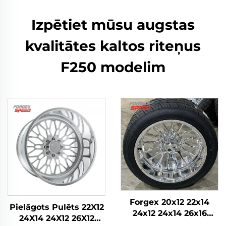
Izpētiet mūsu augstas
kvalitātes kaltos riteņus
F250 modelim
Forgex 20x12 22x14
Pielāgots Pulēts 22X12
24x12 24x14 26x16
24X14 24X12 26X12
28x16 6061-T6