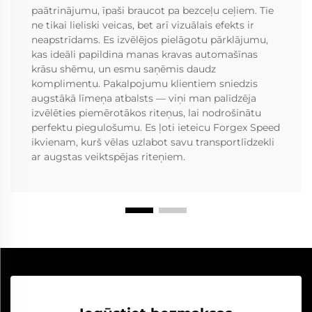
paātrinājumu, īpaši braucot pa bezceļu ceļiem. Tie
ne tikai lieliski veicas, bet arī vizuālais efekts ir
neapstrīdams. Es izvēlējos pielāgotu pārklājumu,
kas ideāli papildina manas kravas automašīnas
krāsu shēmu, un esmu saņēmis daudz
komplimentu. Pakalpojumu klientiem sniedzis
augstākā līmeņa atbalsts — viņi man palīdzēja
izvēlēties piemērotākos riteņus, lai nodrošinātu
perfektu piegulošumu. Es ļoti ieteicu Forgex Speed
ikvienam, kurš vēlas uzlabot savu transportlīdzekli
ar augstas veiktspējas riteņiem.