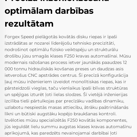
optimālam darbības
rezultātam
Forgex Speed pielāgotās kovātās disku riepas ir īpaši
izstrādātas ar nozarei līderējošu tehnisko precizitāti,
nodrošinot optimālu fizisko veiktspēju un strukturālu
drošību jūsu smagās klases F250 kravas automašīnai. Mūsu
modernais ražošanas process ietver jaunākās paaudzes 12
000 tonnu hidrauliskās kovšanas preses un daudzas asis
ietverošus CNC apstrādes centrus. Šī precīzā konfigurācija
ļauj mūsu inženieriem izveidot monolītiskas riepas, kas ir
pārsteidzoši vieglas, taču vienlaikus īpaši blīvas struktūras
un spējīgas izturēt ļoti lielas slodzes. Šī vietējā inženierijas
izcilība tieši pārtulkojas par precīzāku vadības dinamiku,
uzlabotu nespiestās masas attiecību, ātrāku paātrināšanās
līkni un būtiski augstāku kopējo braukšanas kontroli.
Izvēloties mūsu specializētās F250 kovātās komponentes,
jūs ieguldāt lielu summu augstas klases kravas automašīnu
aprīkojumā, kas paredzēts nevainojamai darbībai ļoti