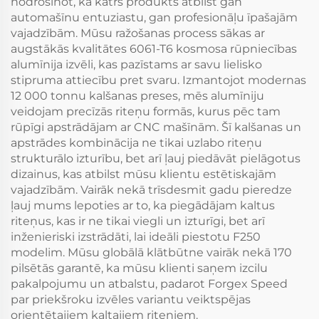
nodrošinot, ka katrs produkts atbilst gan
automašīnu entuziastu, gan profesionāļu īpašajām
vajadzībām. Mūsu ražošanas process sākas ar
augstākās kvalitātes 6061-T6 kosmosa rūpniecības
alumīnija izvēli, kas pazīstams ar savu lielisko
stipruma attiecību pret svaru. Izmantojot modernas
12 000 tonnu kalšanas preses, mēs alumīniju
veidojam precīzās riteņu formās, kurus pēc tam
rūpīgi apstrādājam ar CNC mašīnām. Šī kalšanas un
apstrādes kombinācija ne tikai uzlabo riteņu
strukturālo izturību, bet arī ļauj piedāvāt pielāgotus
dizainus, kas atbilst mūsu klientu estētiskajām
vajadzībām. Vairāk nekā trīsdesmit gadu pieredze
ļauj mums lepoties ar to, ka piegādājam kaltus
riteņus, kas ir ne tikai viegli un izturīgi, bet arī
inženieriski izstrādāti, lai ideāli piestotu F250
modelim. Mūsu globālā klātbūtne vairāk nekā 170
pilsētās garantē, ka mūsu klienti saņem izcilu
pakalpojumu un atbalstu, padarot Forgex Speed
par priekšroku izvēles variantu veiktspējas
orientētajiem kaltajiem riteņiem.