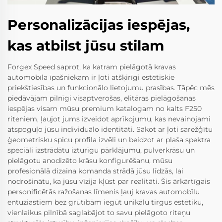
Personalizācijas iespējas,
kas atbilst jūsu stilam
Forgex Speed saprot, ka katram pielāgotā kravas
automobīla īpašniekam ir ļoti atšķirīgi estētiskie
priekštiesības un funkcionālo lietojumu prasības. Tāpēc mēs
piedāvājam pilnīgi visaptverošas, elitāras pielāgošanas
iespējas visam mūsu premium katalogam no kalts F250
riteniem, ļaujot jums izveidot aprīkojumu, kas nevainojami
atspoguļo jūsu individuālo identitāti. Sākot ar ļoti sarežģītu
ģeometrisku spicu profila izvēli un beidzot ar plaša spektra
speciāli izstrādātu izturīgu pārklājumu, pulverkrāsu un
pielāgotu anodizēto krāsu konfigurēšanu, mūsu
profesionālā dizaina komanda strādā jūsu līdzās, lai
nodrošinātu, ka jūsu vīzija kļūst par realitāti. Šis ārkārtīgais
personificētās ražošanas līmenis ļauj kravas automobīlu
entuziastiem bez grūtībām iegūt unikālu tirgus estētiku,
vienlaikus pilnībā saglabājot to savu pielāgoto riteņu