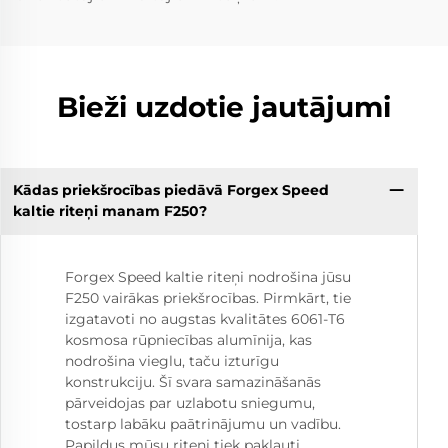
Bieži uzdotie jautājumi
Kādas priekšrocības piedāvā Forgex Speed
kaltie riteņi manam F250?
Forgex Speed kaltie riteņi nodrošina jūsu
F250 vairākas priekšrocības. Pirmkārt, tie
izgatavoti no augstas kvalitātes 6061-T6
kosmosa rūpniecības alumīnija, kas
nodrošina vieglu, taču izturīgu
konstrukciju. Šī svara samazināšanās
pārveidojas par uzlabotu sniegumu,
tostarp labāku paātrinājumu un vadību.
Papildus mūsu riteņi tiek pakļauti