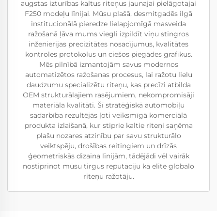
augstas izturības kaltus riteņus jaunajai pielāgotajai
F250 modeļu līnijai. Mūsu plašā, desmitgadēs ilgā
institucionālā pieredze lielapjomīgā masveida
ražošanā ļāva mums viegli izpildīt viņu stingros
inženierijas precizitātes nosacījumus, kvalitātes
kontroles protokolus un ciešos piegādes grafikus.
Mēs pilnībā izmantojām savus modernos
automatizētos ražošanas procesus, lai ražotu lielu
daudzumu specializētu riteņu, kas precīzi atbilda
OEM strukturālajiem rasējumiem, nekompromisāji
materiāla kvalitāti. Šī stratēģiskā automobiļu
sadarbība rezultējās ļoti veiksmīgā komerciālā
produkta izlaišanā, kur stiprie kaltie riteņi saņēma
plašu nozares atzinību par savu strukturālo
veiktspēju, drošības reitingiem un drīzās
ģeometriskās dizaina līnijām, tādējādi vēl vairāk
nostiprinot mūsu tirgus reputāciju kā elite globālo
riteņu ražotāju.