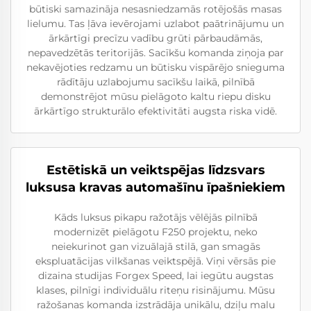
būtiski samazināja nesasniedzamās rotējošās masas
lielumu. Tas ļāva ievērojami uzlabot paātrinājumu un
ārkārtīgi precīzu vadību grūti pārbaudāmās,
nepavedzētās teritorijās. Sacīkšu komanda ziņoja par
nekavējoties redzamu un būtisku vispārējo snieguma
rādītāju uzlabojumu sacīkšu laikā, pilnībā
demonstrējot mūsu pielāgoto kaltu riepu disku
ārkārtīgo strukturālo efektivitāti augsta riska vidē.
Estētiskā un veiktspējas līdzsvars
luksusa kravas automašīnu īpašniekiem
Kāds luksus pikapu ražotājs vēlējās pilnībā
modernizēt pielāgotu F250 projektu, neko
neiekurinot gan vizuālajā stilā, gan smagās
ekspluatācijas vilkšanas veiktspējā. Viņi vērsās pie
dizaina studijas Forgex Speed, lai iegūtu augstas
klases, pilnīgi individuālu riteņu risinājumu. Mūsu
ražošanas komanda izstrādāja unikālu, dziļu malu