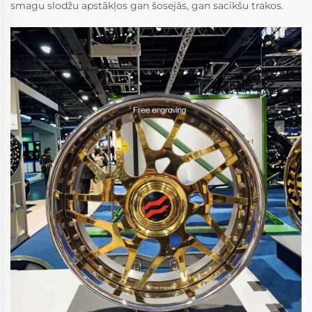
smagu slodžu apstākļos gan šosejās, gan sacīkšu trakos.