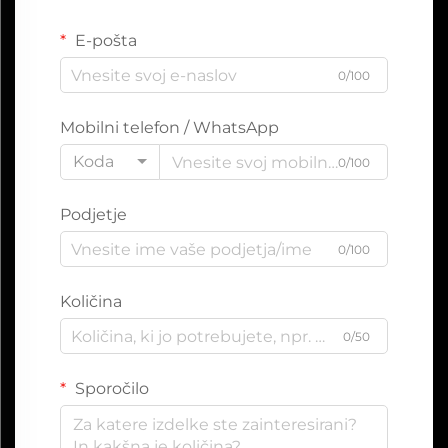
E-pošta
0/100
Mobilni telefon / WhatsApp
Koda
0/100
Podjetje
0/100
Količina
0/50
Sporočilo