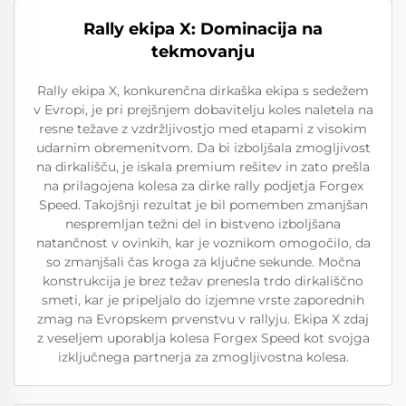
Rally ekipa X: Dominacija na
tekmovanju
Rally ekipa X, konkurenčna dirkaška ekipa s sedežem
v Evropi, je pri prejšnjem dobavitelju koles naletela na
resne težave z vzdržljivostjo med etapami z visokim
udarnim obremenitvom. Da bi izboljšala zmogljivost
na dirkališču, je iskala premium rešitev in zato prešla
na prilagojena kolesa za dirke rally podjetja Forgex
Speed. Takojšnji rezultat je bil pomemben zmanjšan
nespremljan težni del in bistveno izboljšana
natančnost v ovinkih, kar je voznikom omogočilo, da
so zmanjšali čas kroga za ključne sekunde. Močna
konstrukcija je brez težav prenesla trdo dirkališčno
smeti, kar je pripeljalo do izjemne vrste zaporednih
zmag na Evropskem prvenstvu v rallyju. Ekipa X zdaj
z veseljem uporablja kolesa Forgex Speed kot svojga
izključnega partnerja za zmogljivostna kolesa.