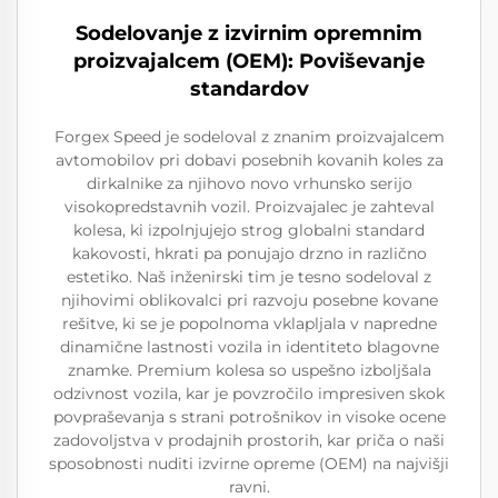
Sodelovanje z izvirnim opremnim
proizvajalcem (OEM): Poviševanje
standardov
Forgex Speed je sodeloval z znanim proizvajalcem
avtomobilov pri dobavi posebnih kovanih koles za
dirkalnike za njihovo novo vrhunsko serijo
visokopredstavnih vozil. Proizvajalec je zahteval
kolesa, ki izpolnjujejo strog globalni standard
kakovosti, hkrati pa ponujajo drzno in različno
estetiko. Naš inženirski tim je tesno sodeloval z
njihovimi oblikovalci pri razvoju posebne kovane
rešitve, ki se je popolnoma vklapljala v napredne
dinamične lastnosti vozila in identiteto blagovne
znamke. Premium kolesa so uspešno izboljšala
odzivnost vozila, kar je povzročilo impresiven skok
povpraševanja s strani potrošnikov in visoke ocene
zadovoljstva v prodajnih prostorih, kar priča o naši
sposobnosti nuditi izvirne opreme (OEM) na najvišji
ravni.