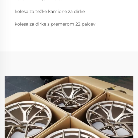
kolesa za težke kamione za dirke
kolesa za dirke s premerom 22 palcev