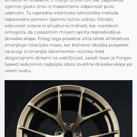
strukturnih stiskalnic z močjo 12.000 ton, kar zagotavlja
izjemno gosto zrno in maksimalno odpornost proti
udarcem. Ta napredna inženirsko-tehnološka metoda
neposredno pomeni izjemno točno vožnjo, hitrejšo
odzivnost volana in strukturno trdnost, kar voznikom
omogoča, da z popolnim mirjem spriča nepredvidljive
dirkaške etape. Poleg tega posebna ultra-lahek arhitektura
zmanjšuje rotacijsko maso, kar bistveno izboljša pospešek
na progi in zmanjša obremenitev voznika med
dolgotrajnimi dirkami za vzdržljivost, zaradi česar je Forgex
Speed nedvomno najboljša izbira za elitne dirkaške ekipе po
celem svetu.