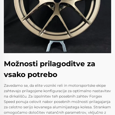
Možnosti prilagoditve za
vsako potrebo
Zavedamo se, da elite vozniki reli in motorsportske ekipe
zahtevajo prilagojene konfiguracije za optimalno nastavitev
na dirkališču. Za izpolnitev teh posebnih zahtev Forgex
Speed ponuja celovit nabor posebnih možnosti prilagajanja
za celotno serijo kovanega aluminijastega kolesa. Strankam
omogočamo določitev natančnih parametrov, vključno z