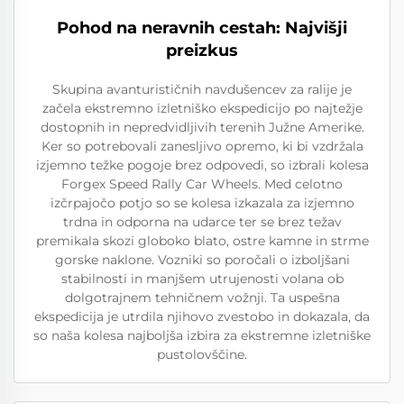
Pohod na neravnih cestah: Najvišji
preizkus
Skupina avanturističnih navdušencev za ralije je
začela ekstremno izletniško ekspedicijo po najtežje
dostopnih in nepredvidljivih terenih Južne Amerike.
Ker so potrebovali zanesljivo opremo, ki bi vzdržala
izjemno težke pogoje brez odpovedi, so izbrali kolesa
Forgex Speed Rally Car Wheels. Med celotno
izčrpajočo potjo so se kolesa izkazala za izjemno
trdna in odporna na udarce ter se brez težav
premikala skozi globoko blato, ostre kamne in strme
gorske naklone. Vozniki so poročali o izboljšani
stabilnosti in manjšem utrujenosti volana ob
dolgotrajnem tehničnem vožnji. Ta uspešna
ekspedicija je utrdila njihovo zvestobo in dokazala, da
so naša kolesa najboljša izbira za ekstremne izletniške
pustolovščine.