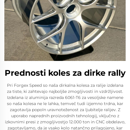
Prednosti koles za dirke rally
Pri Forgex Speed so naša dirkalna kolesa za ralije izdelana
za tiste, ki zahtevajo najboljše zmogljivosti in vzdržljivost.
Izdelana iz aluminija razreda 6061-T6 za vesoljske namene
so naša kolesa ne le lahka, temveč tudi izjemno trdna, kar
zagotavlja popoln uravnoteženost za ljubitelje ralijev. Z
uporabo naprednih proizvodnih tehnologij, vključno z
izkovnimi presi z zmogljivostjo 12.000 ton in CNC obdelavo,
zagotavljamo, da je vsako kolo natančno prilagojeno, kar