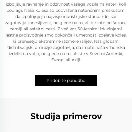
izboljšuje ravnanje in odzivnost vašega vozila na kateri koli
podlagi. Naša kolesa so podvržena natančnim preskusom,
da izpolnjujejo najvišje industrijske standarde, kar
zagotavlja zanesljivost, ne glede na to, ali dirkate po šotoru,
zemlji ali asfaltni cesti. Z več kot 30-letnimi izkušnjami
lastne proizvodnje smo dokončali umetnost izdelave koles,
ki prenesejo ekstremne razmere ralijev. Naš globalni
distribucijski omrežje zagotavlja, da imate naša vrhunska
izdelki na voljo, ne glede na to, ali ste v Severni Ameriki,
Evropi ali Aziji.
Pridobite ponudbo
Studija primerov