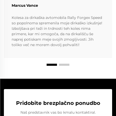
Marcus Vance
Kolesa za dirkaška avtomobila Rally Forgex Speed
so popolnoma spremenila moje dirkaško izkušnje!
Izboljšava pri teži in trdnosti teh koles nima
primere, kar mi omogoča, da na dirkališču še
naprej potiskam meje svojih zmogljivosti. Jih
toliko več ne morem dovolj pohvaliti!
Pridobite brezplačno ponudbo
Naš predstavnik vas bo kmalu kontaktiral.