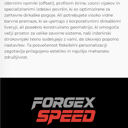
izbirnimi razmiki (offseti), profilom širine, vzorci vijakov in
specializiranimi izdelavi površin, ki so optimizirane za
zahtevne dirkaške pogoje. Ali potrebujete visoko vidne
barvne premaze, ki se ujemajo z korporativnimi dirkaškimi
liveryji, ali posebno konstruirano geometrijo, ki omogoča
večji prostor za velike zavorne sisteme, naši inženirski
strokovnjaki tesno sodelujejo z vami, da izkovejo popolno
nastavitev. Ta posvečenost fleksibilni personalizaciji
zagotavlja prilagojeno estetiko in najvišjo mehansko
združljivost.