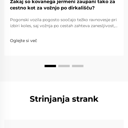
Zakaj so kovanega jermeni zaupani tako za
cestno kot za vožnjo po dirkališču?
Pogonski vozila pogosto soočajo težko ravnovesje pri
izbiri koles, saj vožnja po cestah zahteva zanesljivost,
udobje in spoštovanje prometnih predpisov, medtem
ko vožnja na dirkališču zahteva izjemno lahko težo,
Oglejte si več
trdnost in natančnost. Kovanega tipa kolesa...
Strinjanja strank