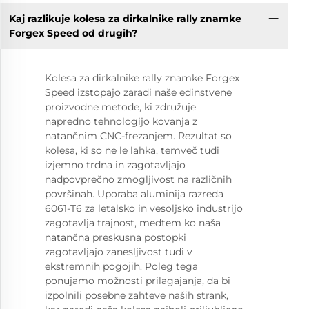
Kaj razlikuje kolesa za dirkalnike rally znamke
Forgex Speed od drugih?
Kolesa za dirkalnike rally znamke Forgex
Speed izstopajo zaradi naše edinstvene
proizvodne metode, ki združuje
napredno tehnologijo kovanja z
natančnim CNC-frezanjem. Rezultat so
kolesa, ki so ne le lahka, temveč tudi
izjemno trdna in zagotavljajo
nadpovprečno zmogljivost na različnih
površinah. Uporaba aluminija razreda
6061-T6 za letalsko in vesoljsko industrijo
zagotavlja trajnost, medtem ko naša
natančna preskusna postopki
zagotavljajo zanesljivost tudi v
ekstremnih pogojih. Poleg tega
ponujamo možnosti prilagajanja, da bi
izpolnili posebne zahteve naših strank,