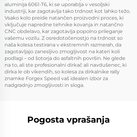
aluminija 6061-T6, ki se uporablja v vesoljski
industriji, kar zagotavlja tako trdnost kot lahko težo.
Vsako kolo preide natančen proizvodni proces, ki
vključuje napredne tehnike kovanja in natančno
CNC obdelavo, kar zagotavlja popolno prileganje
vašemu vozilu. Z osredotočenostjo na trdnost so
naša kolesa testirana v ekstremnih razmerah, da
zagotavljajo zanesljivo zmogljivost na kateri koli
podlagi – od šotorja do asfaltnih površin. Ne glede
na to, ali ste profesionalni dirkač ali navdušenec, ki
dirka le ob vikendih, so kolesa za dirkalnike rally
znamke Forgex Speed vaš idealen izbor za
nadgradnjo zmogljivosti in sloga.
Pogosta vprašanja