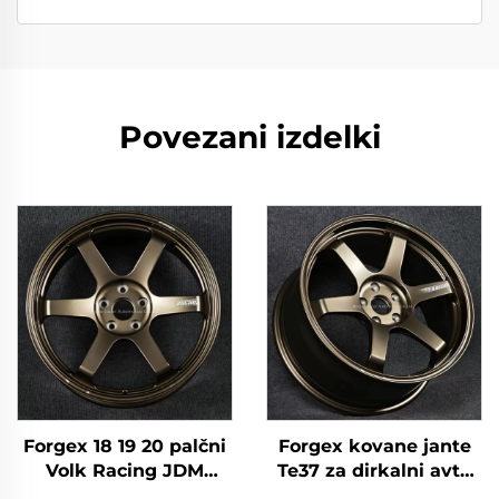
Povezani izdelki
Forgex 18 19 20 palčni
Forgex kovane jante
Volk Racing JDM
Te37 za dirkalni avto
kovani kolesni diski
17 18 19 20 palčev