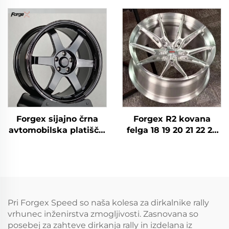
Črno Bronasto Hrom
5x114,3 aluminijaste
5x120 5x114.3 5x112
kovane jante po meri
TE37 Zlitina Kovanega
za Nissan 370Z 350Z
Aluminija
Toyota Honda
Avtomobilske Felge
Forgex sijajno črna
Forgex R2 kovana
avtomobilska platišča,
felga 18 19 20 21 22 23
kovana kolesa TE37 17
palčev 5x112 5x120
18 19 20 palčnih,
kovana kolesa
globoki rob 5x114,3
dirkalna kolesa za
5x120 za Civic Supra IS
Audi RS3 S4 A7 BMW
BMW M3 M4 Tesla
M3 M4 M5 M8
Model Y
Pri Forgex Speed so naša kolesa za dirkalnike rally
vrhunec inženirstva zmogljivosti. Zasnovana so
posebej za zahteve dirkanja rally in izdelana iz